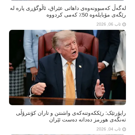
لەگەڵ کەمبوونەوەی داهاتی عێراق، ئاڵوگۆڕی پارە لە
رێگەی مۆبایلەوە 50٪ کەمی کردووە
ئاب 06, 2026
راپۆرتێک: رێککەوتنەکەی واشنتن و تاران کۆنترۆڵی
تەنگەی هورمز دەداتە دەست ئێران
ئاب 04, 2026