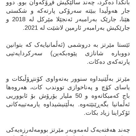
بانکدا دەکرد، چەند ساڵێکیش فڕۆکەوان بوو. دوو
جار هەوڵیدا ببێتە سەرۆکی پارتەکە و شکستی
هێنا، جارێک بەرامبەر ئەنجێلا مێرکل لە 2018 و
جارێکیش بەرامبەر ئارمین لاشێت لە 2021.
ئێستا مێرتز بە دروشمی (ئەڵمانیایەک کە بتوانین
دووبارە شانازی پێوەبکەین) سەرکردایەتیی
پارتەکەی دەکات.
مێرتز بەڵێنیداوە سنوور بەتەواوی کۆنتڕۆڵبکات و
یاسای کۆچ و پەناخوازی تووندب کات، هەروەها
باج کەمبکاتەوە و 50 ملیار یۆرۆش بۆ ئابووریی
ئەڵمانیا بگەڕێنێتەوە. بەڵێنیشیداوە یارمەتییەکانی
ئۆکراینا زیاد بکات.
چەند هەفتەیەک لەمەوبەر مێرتز بوومەلەرزەیەکی