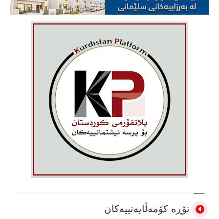
تۆڕە کۆمەڵایەتییەکان