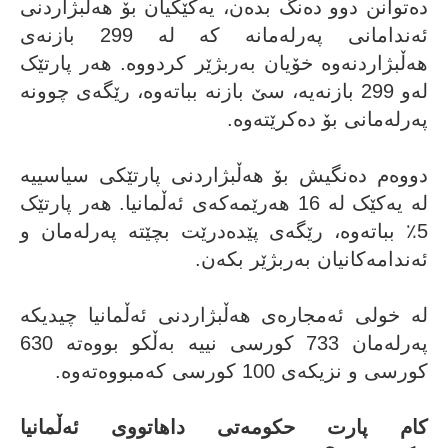
دەتوانن دوو دەنگ بدەن، یەکێکیان بۆ هەڵبژاردنی
ئەندامانی پەرلەمانە کە لە 299 بازنەی
هەڵبژاردنەوە خۆیان بەربژێر کردووە. هەر پارتێک
لەو 299 بازنەیە، سێ بازنە بباتەوە، رێگەی چوونە
پەرلەمانی بۆ دەکرێتەوە.
دووەم دەنگیش بۆ هەڵبژاردنی پارتێکی سیاسییە
لە یەكێک لە 16 هەرێمەکەی ئەڵمانیا. هەر پارتێک
5٪ بباتەوە، رێگەی پێدەدرێت بچێتە پەرلەمان و
ئەندامەکانیان بەربژێر بکەن.
لە خولی ئەمجارەی هەڵبژاردنی ئەڵمانیا چیدیکە
پەرلەمان 733 کورسی نییە بەڵکو بووەتە 630
کورسی و نزیکەی 100 کورسی کەمبووەتەوە.
کام پارت حکومەتی داهاتووی ئەڵمانیا