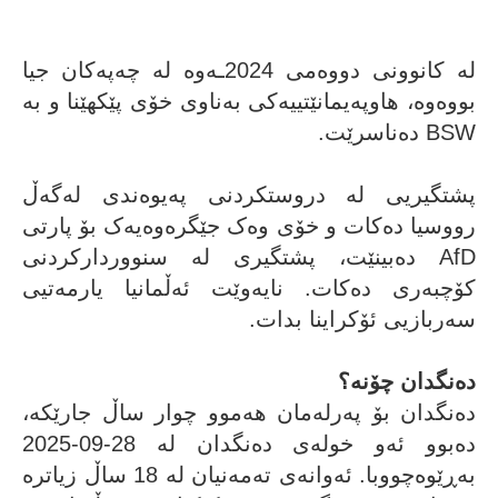
لە کانوونی دووەمی 2024ـەوە لە چەپەکان جیا
بووەوە، هاوپەیمانێتییەکی بەناوی خۆی پێکهێنا و بە
BSW دەناسرێت.
پشتگیریی لە دروستکردنی پەیوەندی لەگەڵ
رووسیا دەکات و خۆی وەک جێگرەوەیەک بۆ پارتی
AfD دەبینێت، پشتگیری لە سنووردارکردنی
کۆچبەری دەکات. نایەوێت ئەڵمانیا یارمەتیی
سەربازیی ئۆکراینا بدات.
دەنگدان چۆنە؟
دەنگدان بۆ پەرلەمان هەموو چوار ساڵ جارێکە،
دەبوو ئەو خولەی دەنگدان لە 28-09-2025
بەڕێوەچووبا. ئەوانەی تەمەنیان لە 18 ساڵ زیاترە