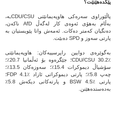
پێکدەهێنێت؟
پاڵێوراوی سەرەکی هاوپەیمانێتی CDU/CSUـە،
بەڵام بەهۆی ئەوەی کار لەگەڵ AfD ناکەن،
دەنگیان کەمتر دەکات. ئەمەش واتا پێویستیان بە
پارتی سەوز و SPD دەبێت.
بەگوێرەی دوایین راپرسییەکان: هاوپەیمانێتی
CDU/CSU 30.2٪؛ جێگرەوە بۆ ئەڵمانیا 20.7٪؛
سۆشیاڵ دیموکرات 15.4٪؛ سەوزەکان 13.5٪؛
چەپ 5.8٪؛ پارتی دیموکراتی ئازاد FDP 4.1٪؛
پارتی BSW 4.5٪ و پارتەکانی دیکەش 5.8٪
بەدەستدەهێنن.