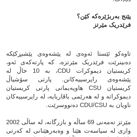
پێنج بەربژێرەکە کێن؟
فرێدریک مێرتز
فرێدریک مێرتز
تاوەکو ئێستا ئەوەی لە پێشەوەی پێشبڕکێکە
دەبینرێت فرێدریک مێرتزە، کە پارتەکەی ئەو،
کریستیان دیموکرات CDU، بە 10 خاڵ لە
پێشەوەی راپرسییەکانن. پارتی سۆشیاڵ
کریستیان CSU هاوپەیمانی پارتی کریستیان
دیموکراتە و لە هەرێمی باڤاریایە، لە راپرسییەکان
ناویان بە CDU/CSU دەنووسرێت.
مێرتز تەمەنی 69 ساڵە و بازرگانە، لە ساڵی 2002
وازی لە سیاسەت هێنا و وەبەرهێنانی لە کەرتی