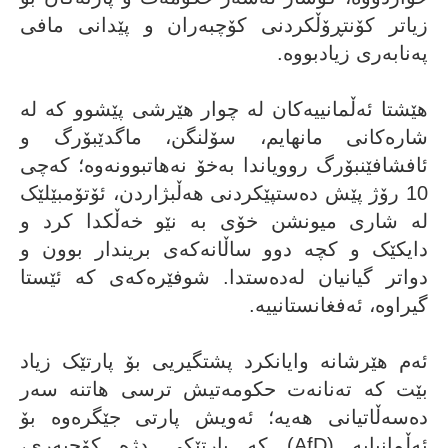
زیاتر کۆنتڕۆڵکردنی کۆچبەران و پێدانی مافی
پەنابەری زیادبووە.
هێشتا ئەڵمانییەکان لە چوار هێرشی پێشوو کە لە
شارەکانی مانهایم، سۆلنگن، ماگدێبۆرگ و
ئافشافێنبۆرگ روویاندا بەخۆ نەهاتبوونەوە؛ کەچی
10 رۆژ پێش دەستپێکردنی هەڵبژاردن، ئۆتۆمبێلێک
لە شاری میونشن خۆی بە نێو خەڵکدا کرد و
دایکێک و کچە دوو ساڵانەکەی بریندار بوون و
دواتر گیانیان لەدەستدا. شوفێرەکەی کە ئێستا
گیراوە، ئەفغانستانییە.
ئەم هێرشانە وایانکرد پشتگیریی بۆ پارتێک زیاد
بێت کە تەنانەت حکومەتیش ترسی هاتنە سەر
دەسەڵاتیانی هەیە؛ ئەویش پارتی جێگرەوە بۆ
ئەڵمانیایە (AfD) کە پارتێکی دژە کۆچبەری،