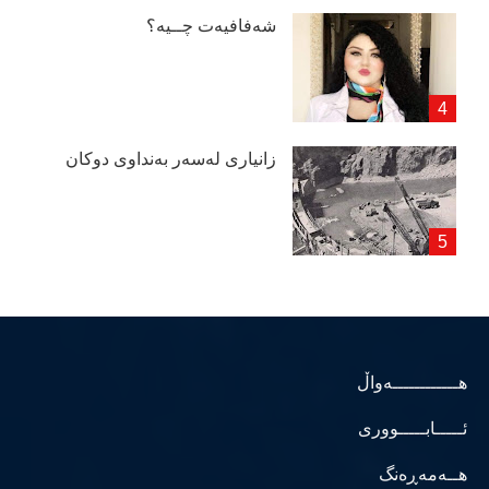
شەفافیەت چــیە؟
زانیاری لەسەر بەنداوی دوكان
هــــــــــــەواڵ
ئـــــابـــــووری
هــەمەڕەنگ