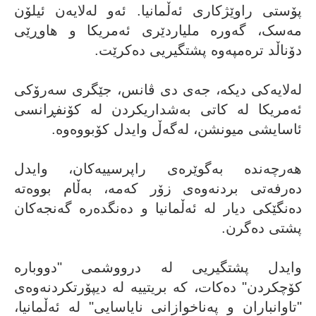
پۆستی راوێژکاری ئەڵمانیا. ئەو لەلایەن ئیلۆن
مەسک، گەورە ملیاردێری ئەمریکا و هاوڕێی
دۆناڵد ترەمپەوە پشتگیریی دەکرێت.
لەلایەکی دیکە، جەی دی ڤانس، جێگری سەرۆکی
ئەمریکا لە کاتی بەشداریکردن لە کۆنفڕانسی
ئاسایشی میونشن، لەگەڵ وایدل کۆبووەوە.
هەرچەندە بەگوێرەی راپرسییەکان، وایدل
دەرفەتی بردنەوەی زۆر کەمە، بەڵام بووەتە
دەنگێکی دیار لە ئەڵمانیا و دەنگدەرە گەنجەکان
پشتی دەگرن.
وایدل پشتگیریی لە درووشمی "دووبارە
کۆچکردن" دەکات، کە بریتییە لە دیپۆرتکردنەوەی
"تاوانباران و پەناخوازانی نایاسایی" لە ئەڵمانیا،