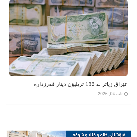
عێراق زیاتر لە 186 تریلیۆن دینار قەرزدارە
ئاب 04, 2026