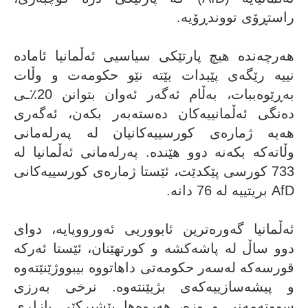
راستڕۆی تووندڕۆیە.
هەرچەندە هیچ پارتێکی سیاسیی ئەڵمانیا ئامادە
نییە رێگەی پێبدات بێتە نێو حکومەت و وڵات
بەڕێوەببات، بەڵام ئەگەر ئەوان بتوانن 20٪ـی
دەنگی ئەڵمانییەکان دەستەبەر بکەن، ئەگەری
هەیە ژمارەی کورسییەکانیان لە پەرلەمانی
وڵاتەکە بکەنە دوو هێندە. پەرلەمانی ئەڵمانیا لە
733 کورسی پێکدێت، ئێستا ژمارەی کورسییەکانی
AfD بریتییە لە 76 دانە.
ئەڵمانیا گەورەترین ئابووریی ئەورووپایە، دوای
دوو ساڵ لە پاشەکشە و کورتهێنان، ئێستا ئەرکە
قورسەکە لەسەر حکومەتی داهاتووە بیبووژێنێتەوە
و پیشەسازییەکەی بژیێنتەوە. نرخی بەرزی
سووتەمەنی و وزە، هەروەها پێشبڕکێی بازاڕی