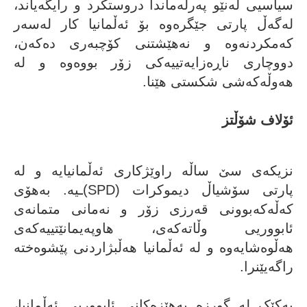
سیاسیی لەنێو پەرلەماندا دروستکرد و رایگەیاند،
لەگەڵ پارتی جێگرەوە بۆ ئەڵمانیا کار لەسەر
کەمکردنەوە و نەهێشتنی کۆچبەری دەکەن،
دووچاری ناڕەزایەتییەکی زۆر بووەوە و لە
هەوڵەکەشی شکستی هێنا.
ئۆلاف شۆڵتز
ئۆلاف شۆڵتز
نزیکەی سێ ساڵە راوێژکاری ئەڵمانیایە و لە
پارتی سۆشیاڵ دیموکرات (SPD)ـیە. بەهۆی
کەڵەکەبوونی قەرزی زۆر و نەمانی متمانەی
ئابووریی وڵاتەکەی، هاوپەیمانێتییەکەی
هەڵوەشایەوە و لە ئەڵمانیا هەڵبژاردنی پێشوەختە
راگەیێنرا.
یەکێک لە گورزە بەهێزەکانی ئابووریی ئەڵمانیا،