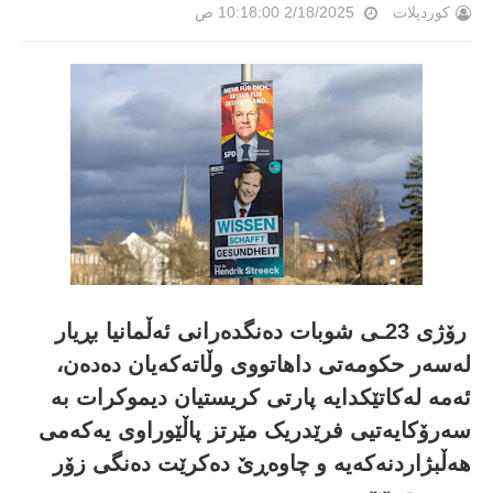
کوردپلات
2/18/2025 10:18:00 ص
رۆژی 23ـی شوبات دەنگدەرانی ئەڵمانیا بڕیار
لەسەر حکومەتی داهاتووی وڵاتەکەیان دەدەن،
ئەمە لەکاتێکدایە پارتی کریستیان دیموکرات بە
سەرۆکایەتیی فرێدریک مێرتز پاڵێوراوی یەکەمی
هەڵبژاردنەکەیە و چاوەڕێ دەکرێت دەنگی زۆر