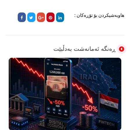
هاوبەشیکردن بۆ تۆڕەکان :
ڕەنگە ئەمانەشت بەدڵبێت