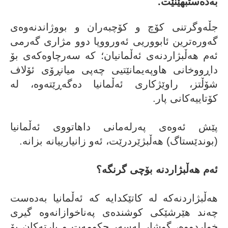
بەدەستبهێنێت.
جڵەوگرتنی کۆچ و کۆچبەران و بووژاندنەوەی
گەورەترین ئابووریی ئەورووپا دوو مژاری گەرمی
ئەم هەڵبژاردنەی ئەڵمانیان؛ کە سەرچاوەکەی بۆ
داڕووخانی هاوپەیمانێتیی چەپی میانڕۆی ئۆلاف
شۆڵتز، راوێژکاری ئەڵمانیا دەگەڕێتەوە، لە
کۆتاییەکانی پار.
پێش ئەوەی پەرلەمانی داهاتووی ئەڵمانیا
(بوندێستاگ) هەڵبژێردرێت، ئەو زانیارییانە بزانە.
ئەم هەڵبژاردنە بۆچی گرنگە؟
هەڵبژاردنەکە لە کاتێکدایە کە ئەڵمانیا بەدەست
چەند هێرشێکی کوشندەی پەناخوازانەوە گیری
خواردووە، گوشار لەسەر حکومەت و پارتەکان بۆ