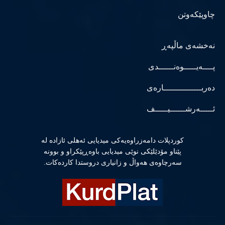
چاوپێکەوتن
نەخشەی ماڵپەڕ
پــــەیـــــوەنــــــدی
دەربـــــــــــــــارەی
ئـــــەرشــــــیـــــف
كوردپلات دامەزراوەیەكی میدیایی ئەهلی ئازادە لە
پێناو مۆدێلێكی نوێی میدیایی باوەڕپێكراو و بوونە
سەرچاوەی هەواڵ و زانیاری دروستدا كاردەكات.