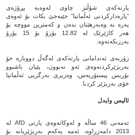
پارتەکەی شۆڵتز چاوی لەوەیە پڕۆژەی
"پارەدارکردنی ئەڵمانیا" جێبەجێ بکات بۆ ئەوەی
پەرە بە وەبەرهێنان بدەن و کەمترین مووچە بۆ
هەر کاژێرێک لە 12.82 یۆرۆ بۆ 15 یۆرۆ
بەرزبکەنەوە.
زۆربەی ئەندامانی پارتەکەی لەگەڵ دووبارە خۆ
بەربژێرکردنەوەی ئەو نەبوون، پێیان باشبوو
بۆریس پیستۆریەس، وەزیری بەرگریی ئەڵمانیا
خۆی بەربژێر کردبا.
ئالیس وایدل
ئالیس وایدل
تەمەنی 46 ساڵە و لەوکاتەوەی پارتی AfD لە
2013 دامەزراوە، ئەمە یەکەم بەربژێریانە بۆ