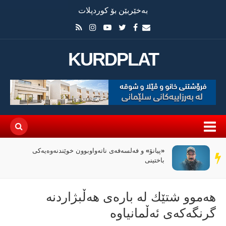
بەخێربێن بۆ کوردپلات
KURDPLAT
«پیانۆ» و فەلسەفەی ناتەواوبوون خوێندنەوەیەکی
سەر
باختینی
دێڕ
هەموو شتێك لە بارەی هەڵبژاردنە
گرنگەکەی ئەڵمانیاوە