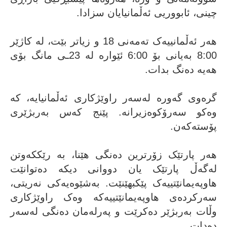
چینی، ئابووریی ئەڵمانیایان سزادا.
هەر ئەڵمانییەک تەمەنی 18 و زیاتر بێت، لە کاژێر
8:00 بەیانی بۆ 6:00 ئێوارە لە 23ـی مانگ بۆی
هەیە دەنگ بدات.
گرەوی گەورە لەسەر راوێژکاری ئەڵمانیایە، کە
وەکو سەرۆکوەزیرانە. پێنج کەس بەربژێری
پۆستەکەن.
هەر پارتێک زۆرترین دەنگی هێنا، بە رێککەوتن
لەگەڵ پارتێک یان دووانی دیکە دەتوانێت
هاوپەیمانێتییەک پێکبهێنێت. بەشێوەیەکی نەریتی،
سەرکردەی هاوپەیمانێتییەکە وەک راوێژکاری
وڵات بەربژێر دەکرێت و پەرلەمان دەنگی لەسەر
دەدات.