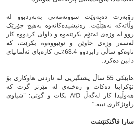
رۆبەرت دەیەوێت سووتەمەنی بەبەردبوو لە
وڵاتەکە نەهێڵێت. رەتیشیدەکاتەوە بەهیچ جۆرێک
روو لە وزەی ئەتۆم بکرێتەوە و داوای کردووە کار
لەسەر وزەی خاوێن و نوێبووەوە بکرێت، کە
تاوەکو ساڵی رابردوو 63.4٪ـی کارەبای ئەڵمانیای
دابین دەکرد.
هابێکی 55 ساڵ پشتگیریی لە ناردنی هاوکاری بۆ
ئۆکراینا دەکات و رەخنەی لە مێرتز گرت کە
هەوڵیدا کار لەگەڵ AfD بکات و گوتی: "شیاوی
راوێژکاری نییە."
سارا ڤاگنکنێشت
سارا ڤاگنکنێشت