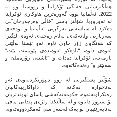
هەڵگیرسانی جەنگی ئۆکراینا و رووسیا بوو لە
2022. ئەڵمانیا بووە گەورەترین هاوکاری ئۆکراینا
لە ئەورووپا. شۆڵتز باسی "خاڵی وەرچەرخان"ـی
دەکرد لە سیاسەتی بەرگریی ئەڵمانیا و بودجەی
سەربازیی وڵاتەکەی، بەڵام رەخنەی ئەوەی لێگیرا
کە هەنگاوی زۆر خاوی ناوە. ئەو ئێستا بەڵێنی
ئەوەی داوە، "تاوەکو ئەوەندەی پێویست بێت"
یارمەتیی ئۆکراینا دەدات و "ئاشتیی زۆرەملێ و
سەپێنراو" رەتدەکاتەوە.
شۆڵتز پشتگیریی لە زوو دیپۆرتکردنەوەی ئەو
پەناخوازە دەکاتە کە داواکارییەکانیان
رەتکراونەتەوە، حکومەتەکەشی یاسای تووندتریان
بۆ سنوور داناوە و لە ساڵێکدا رێژەی پێدانی مافی
پەنابەرێتییان بۆ یەک لەسەر سێ کەمکردووەتەوە.