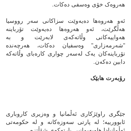
هەروەک خۆی وەسفی دەکات.
ئەو هەروەها دەیەوێت سزاکانی سەر رووسیا
هەڵگرێت، ئەو هەروەها دەیەوێت تۆرباینە
هەواییەکانی وڵاتەکەی لابەرێت و بە
"شەرمەزاری" وەسفیان دەکات، هەرچەندە
تۆرباینەکان یەک لەسەر چواری کارەبای وڵاتەکە
دابین دەکەن.
رۆبەرت هابێک
رۆبەرت هابێک
جێگری راوێژکاری ئەڵمانیا و وەزیری کاروباری
ئابوورییە؛ لە پارتی سەوزەکانە و لە حکومەتی
ئەڵمانیادا هاوپەیمانیی پارتەکەی شۆڵتزە.