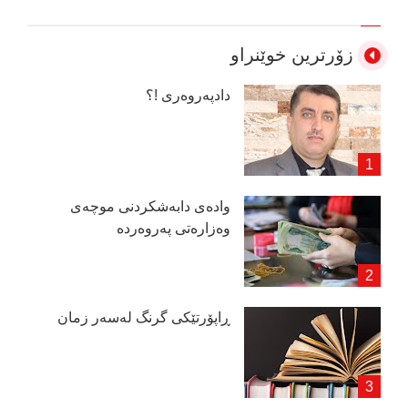
زۆرترین خوێنراو
دادپەروەری !؟
وادەی دابەشكردنی موچەی
وەزارەتی پەروەردە
ڕاپۆرتێكی گرنگ لەسەر زمان