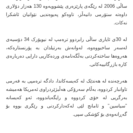
ساڵی 2006 لە رێگەی پارێزەری پێشوویەوە 130 هەزار دۆلاری
داوەتە ستۆرمی دانیەڵز، تاوەکو پەیوەندیی نێوانیان ئاشکرا
نەکات.
لە 30ی ئایاری ساڵی رابردوو ترەمپ لە نیویۆرک 34 دۆسیەی
لەسەر ساخبووەوە، لەوانەش بەرتیلدان بە پۆرنستارەکە،
هەروەها ساختەکردنی بەڵگەنامەی وردەکاریی دارایی دەربارەی
کارە بازرگانییەکانی.
هەرچەندە لە هەندێک لە کەیسەکاندا، دادگە ترەمپی بە فەرمی
تاوانبار کردووە، بەڵام سەرۆکی هەڵبژێردراوی ئەمریکا هەمیشە
بەرگریی لە خۆی کردووە و رایگەیاندووە، ئەو کەیسانە
"سیاسین" و ئامانج لێی لەکەدارکردنی و رێگری بووە بۆ
گەڕانەوەی بۆ کۆشکی سپی.