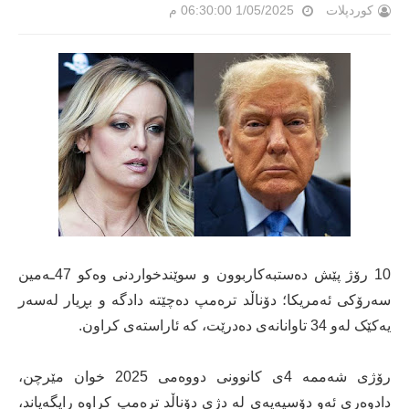
کوردپلات
1/05/2025 06:30:00 م
10 رۆژ پێش دەستبەکاربوون و سوێندخواردنی وەکو 47ـەمین
سەرۆکی ئەمریکا؛ دۆناڵد ترەمپ دەچێتە دادگە و بڕیار لەسەر
یەکێک لەو 34 تاوانانەی دەدرێت، کە ئاراستەی کراون.
رۆژی شەممە 4ی کانوونی دووەمی 2025 خوان مێرچن،
دادوەری ئەو دۆسیەیەی لە دژی دۆناڵد ترەمپ کراوە رایگەیاند،