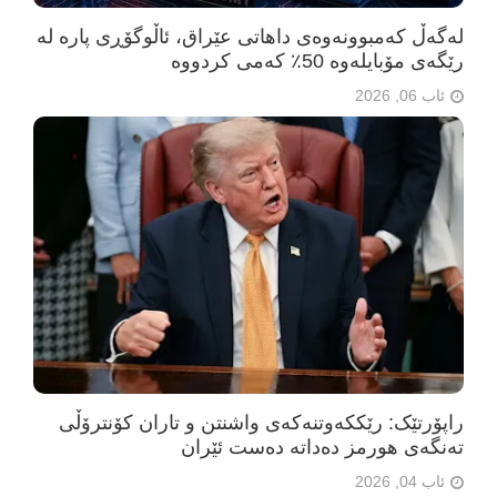
لەگەڵ کەمبوونەوەی داهاتی عێراق، ئاڵوگۆڕی پارە لە
رێگەی مۆبایلەوە 50٪ کەمی کردووە
ئاب 06, 2026
راپۆرتێک: رێککەوتنەکەی واشنتن و تاران کۆنترۆڵی
تەنگەی هورمز دەداتە دەست ئێران
ئاب 04, 2026