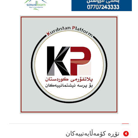
تۆڕە کۆمەڵایەتییەکان