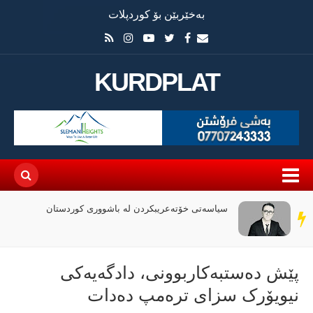
بەخێربێن بۆ کوردپلات
KURDPLAT
سیاسەتی خۆتەعریبکردن لە باشووری کوردستان
سەر
دێڕ
پێش دەستبەکاربوونی، دادگەیەکی
نیویۆرک سزای ترەمپ دەدات