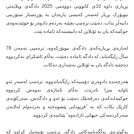
بڕیاری داوە 10ی کانوونی دووەمی 2025 دادگەی ویلایەتی
نیویۆرک بڕیار لەسەر کەیسی پارەدان بە پۆڕنستار ستۆرمی
دانیەڵز بدات، دەبێت ترەمپ بچێتە بەردەم دادوەر بۆ خوێندنەوەی
حوکمەکە یان بە ئۆنلاین لە دانیشتنەکە ئامادە بێت.
لەبارەی بڕیارەکەی دادگەی نیویۆرکەوە، ترەمپی تەمەن 78
ساڵ رایگەیاند، لە دادگە ئامادە دەبێت، بەڵام ئاشکرای نەکردووە
دەچێتە دادگە یان بە ئۆنلاین بەشداری دەکات.
هەرچەندە دادوەری دۆسیەکە رایگەیاندووە، ترەمپ لەسەر ئەو
تاوانە سزا نادرێت، بەڵام ئاماژەی بەوەش کردووە
حوکمدانەکەی دەرفەتێک دەبێت بۆ ئەو و دادگەش، سەرکۆنەی
کارێک بکات کە بە "فریودانی پێشوەختە و بەردەوام لەلایەن
سەرکردەیەکی جیهانی ئازادەوە" پێناسەی کردووە.
بەگوێرەی بەڵگەنامەکانی دادگە، ترەمپ تۆمەتبار کراوە کە