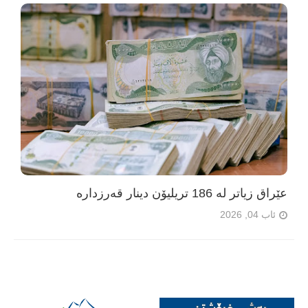
عێراق زیاتر لە 186 تریلیۆن دینار قەرزدارە
ئاب 04, 2026