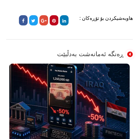
هاوبەشیکردن بۆ تۆڕەکان :
ڕەنگە ئەمانەشت بەدڵبێت