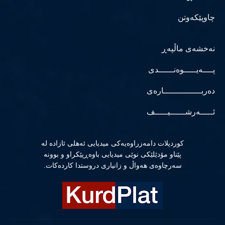
چاوپێکەوتن
نەخشەی ماڵپەڕ
پــــەیـــــوەنــــــدی
دەربـــــــــــــــارەی
ئـــــەرشــــــیـــــف
كوردپلات دامەزراوەیەكی میدیایی ئەهلی ئازادە لە
پێناو مۆدێلێكی نوێی میدیایی باوەڕپێكراو و بوونە
سەرچاوەی هەواڵ و زانیاری دروستدا كاردەكات.