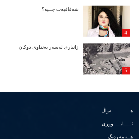
شەفافیەت چــیە؟
زانیاری لەسەر بەنداوی دوكان
هــــــــــــەواڵ
ئـــــابـــــووری
هــەمەڕەنگ