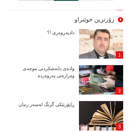
زۆرترین خوێنراو
دادپەروەری !؟
وادەی دابەشكردنی موچەی
وەزارەتی پەروەردە
ڕاپۆرتێكی گرنگ لەسەر زمان