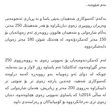
بەم شێوەیە..
یەكەم: كەسوكاری شەهیدان بەپێی یاسا و بە بڕیاری ئەنجومەنی
وەزیران رووبیڕی زەوی دیاریكراوە بۆ هەر شەهیدێك 250 مەتر،
بەڵام شارەوانی و شەهیدان هاتوون رووبەری ئەم زەویانەیان بۆ
150 مەتر كەمكردۆتەوە، لە هەندێك شوێن 180 مەتر زەویان
دابەشكردووە.
ئەم كەمكردنەوەیەیان بۆ نەبوونی زەوی بە رووبەڕووی 250
مەتر گێڕاوەتەوە، لەكاتێكدا ئەم پاساوە زۆر لاواز و بێ بنەمایە،
چونكە لە دوای ئەو زەوییانە بەو رووبەڕە كەمە دراوەتە
كەسوكاری شەهید، چەندین پارچە زەوی تر بۆ شوێنی تر
دابینكراوە بەڕووی 200 مەتر و زیاتریش، هەمان شارەوانی كە
لە ساڵی 2014دا كە پاساوی نەبوونی زەوی هێناوەتەوە، دەیان
زەوی تری تەرخانكردووە بۆ كۆمپانیاكان و رەزامەندی داوە.