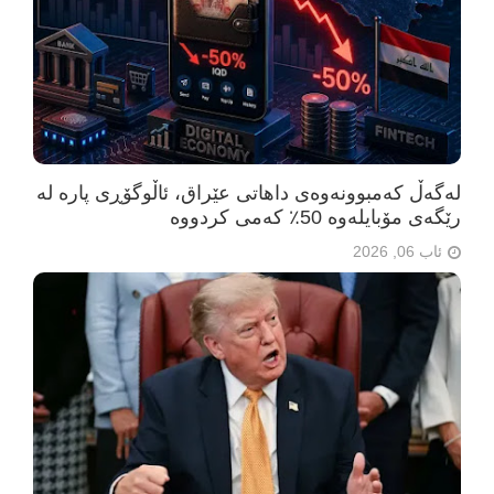
لەگەڵ کەمبوونەوەی داهاتی عێراق، ئاڵوگۆڕی پارە لە
رێگەی مۆبایلەوە 50٪ کەمی کردووە
ئاب 06, 2026