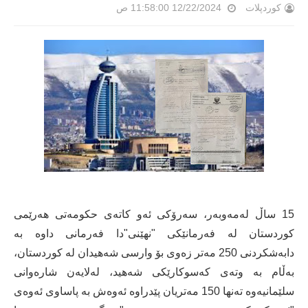
کوردپلات
12/22/2024 11:58:00 ص
15 ساڵ لەمەوبەر، سەرۆكی ئەو كاتەی حكومەتی هەرێمی
كوردستان لە فەرمانێكی "نهێنی"دا فەرمانی داوە بە
دابەشكردنی 250 مەتر زەوی بۆ وارسی شەهیدان لە كوردستان،
بەڵام بە وتەی كەسوكارێكی شەهید، لەلایەن شارەوانی
سلێمانیەوە تەنها 150 مەتریان پێدراوە ئەوەش بە پاساوی ئەوەی