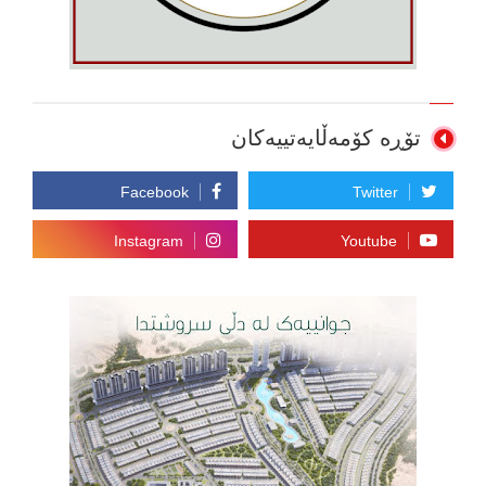
تۆڕە کۆمەڵایەتییەکان