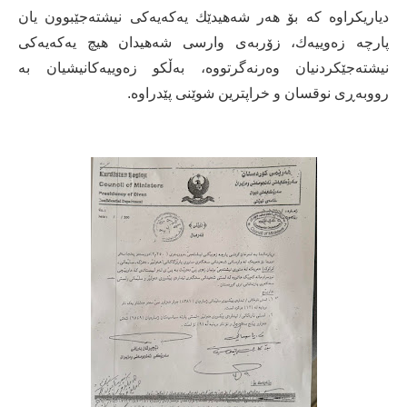
دیاریكراوە كە بۆ هەر شەهیدێك یەكەیەكی نیشتەجێبوون یان
پارچە زەوییەك، زۆربەی وارسی شەهیدان هیچ یەكەیەكی
نیشتەجێكردنیان وەرنەگرتووە، بەڵكو زەوییەكانیشیان بە
رووبەڕی نوقسان و خراپترین شوێنی پێدراوە.