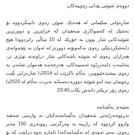
دووەم: شوێنی پێدانی زەوییەكان
شارەوانی سلێمانی لە هەندێك شوێن زەوی دابینكردووە بۆ
بەشێك لە كەسوكاری شەهیدان كە خراپترین و دوورترین
شوێنەكانی شار بوون بە جۆرێك لە 10 ساڵی رابردوودا هیچ
دابەشكردنێكی زەوی نەكەوتۆتە دوورتر لە ئەوان بە پێچەوانەی
هەزاران زەوی لە شوێنە باشەكانی شار دراونەتە توێژی تر،
بەتایبەت دامەزراوە ئەمنییەكان، هەرچەندە هەموان شایەن بە
زەوی نیشتەجێبوونن، بەڵام ناكرێت لە 2014دا شارەزانی بڵێت
زەویمان نییە لەو شوێنە دوورە دەستانە نەبرت، بەڵام لە 2020دا
زەوی زۆر نزیكتر دابەش بكات.23:40
سێیەم: بەڵێننامە
بەڕێوەبەرایەتی شەهیدان بەڵێننامەیەكیان بە وارسی شەهید
واژوو كردووە كە رازییە بە وەرگرتنی رووبەڕی 150 مەتر
زەوی، بەبێ ئەوەی لە بەڵێننامەكەدا ئاماژە بەوە درابێت كە تۆ