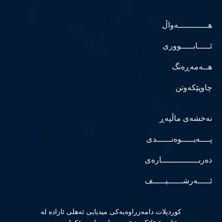
هــــــــــــەواڵ
ئـــــابـــــووری
هــەمەڕەنگ
چاوپێکەوتن
نەخشەی ماڵپەڕ
پــــەیـــــوەنــــــدی
دەربـــــــــــــــارەی
ئـــــەرشــــــیـــــف
كوردپلات دامەزراوەیەكی میدیایی ئەهلی ئازادە لە