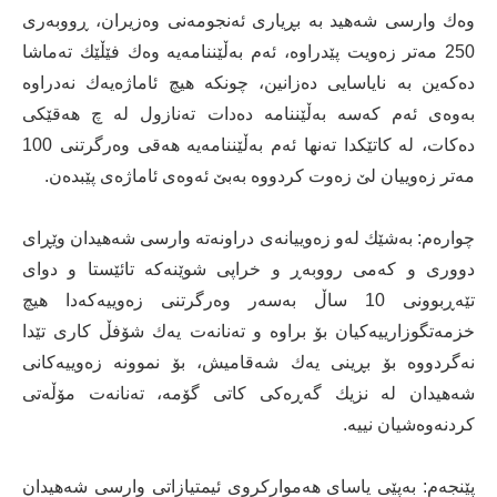
وەك وارسی شەهید بە بڕیاری ئەنجومەنی وەزیران، ڕووبەری
250 مەتر زەویت پێدراوە، ئەم بەڵێننامەیە وەك فێڵێك تەماشا
دەكەین بە نایاسایی دەزانین، چونكە هیچ ئاماژەیەك نەدراوە
بەوەی ئەم كەسە بەڵێننامە دەدات تەنازول لە چ هەقێكی
دەكات، لە كاتێكدا تەنها ئەم بەڵێننامەیە هەقی وەرگرتنی 100
مەتر زەوییان لێ زەوت كردووە بەبێ ئەوەی ئاماژەی پێبدەن.
چوارەم: بەشێك لەو زەوییانەی دراونەتە وارسی شەهیدان وێڕای
دووری و كەمی رووبەڕ و خراپی شوێنەكە تائێستا و دوای
تێەڕبوونی 10 ساڵ بەسەر وەرگرتنی زەوییەكەدا هیچ
خزمەتگوزارییەكیان بۆ براوە و تەنانەت یەك شۆفڵ كاری تێدا
نەگردووە بۆ بڕینی یەك شەقامیش، بۆ نموونە زەوییەكانی
شەهیدان لە نزیك گەڕەكی كاتی گۆمە، تەنانەت مۆڵەتی
كردنەوەشیان نییە.
پێنجەم: بەپێی یاسای هەمواركروی ئیمتیازاتی وارسی شەهیدان