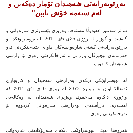
بەڕێوبەرایەتی شەهیدان تۆمار دەکەین و
لەم ستەمە خۆش نابین"
دواتر سەمیر عەبدوڵا مستەفا، وەزیری پێشووتری شارەوانی و
گەشت و گوزار لە رۆژی 25ی 5ی 2011، لە نووسراوێكدا بۆ
بەڕێوەبەرایەتی گشتی شارەوانییەكان داوای جێبەجێكردنی ئەو
فەرمانەی نێچیرڤان بارزانی و تەرخانكردنی زەوی بۆ وارسی
شەهیدان كردووە.
لە نووسراوێكی دیكەی وەزارەتی شەهیدان و كاروباری
ئەنفالكراوان بە ژمارە 2373 لە رۆژی 10ی 5ی 2011 كە
واژووی د.كاوە مەحمود، وەزیری شەهیدان بە وەكالەتی
لەسەرە، ئاڕأستەی وەزارەتی شارەوانی كردووە بۆ
تەرخانكردنی زەوی.
هەروەها بەپێی نووسراوێكی دیكەی سەرۆكایەتی شارەوانی