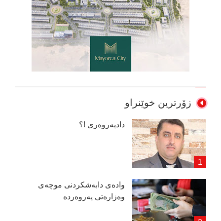
زۆرترین خوێنراو
دادپەروەری !؟
وادەی دابەشكردنی موچەی
وەزارەتی پەروەردە