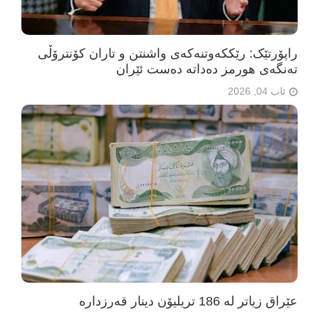
راپۆرتێک: رێککەوتنەکەی واشنتن و تاران کۆنترۆڵی
تەنگەی هورمز دەداتە دەست ئێران
ئاب 04, 2026
عێراق زیاتر لە 186 تریلیۆن دینار قەرزدارە