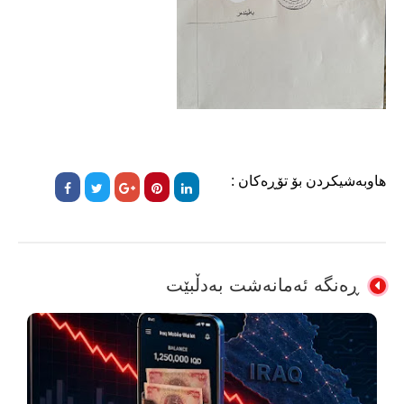
هاوبەشیکردن بۆ تۆڕەکان :
ڕەنگە ئەمانەشت بەدڵبێت