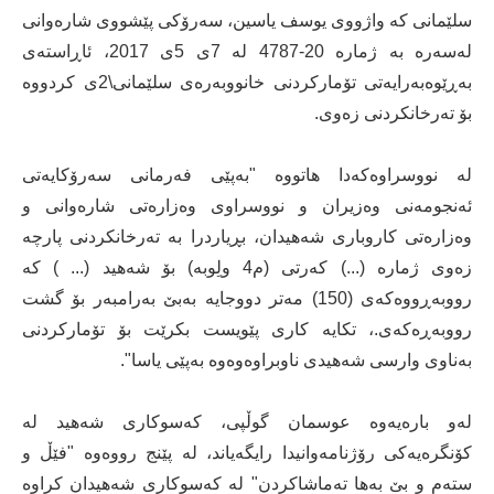
سلێمانی كە واژووی یوسف یاسین، سەرۆكی پێشووی شارەوانی
لەسەرە بە ژمارە 20-4787 لە 7ی 5ی 2017، ئاڕاستەی
بەڕێوەبەرایەتی تۆماركردنی خانووبەرەی سلێمانی\2ی كردووە
بۆ تەرخانكردنی زەوی.
لە نووسراوەكەدا هاتووە "بەپێی فەرمانی سەرۆكایەتی
ئەنجومەنی وەزیران و نووسراوی وەزارەتی شارەوانی و
وەزارەتی كاروباری شەهیدان، بڕیاردرا بە تەرخانكردنی پارچە
زەوی ژمارە (...) كەرتی (م4 ولِوبە) بۆ شەهید (... ) كە
رووبەڕووەكەی (150) مەتر دووجایە بەبێ بەرامبەر بۆ گشت
رووبەڕەكەی.، تكایە كاری پێویست بكرێت بۆ تۆماركردنی
بەناوی وارسی شەهیدی ناوبراوەوەوە بەپێی یاسا".
لەو بارەیەوە عوسمان گوڵپی، كەسوكاری شەهید لە
كۆنگرەیەكی رۆژنامەوانیدا رایگەیاند، لە پێنج رووەوە "فێڵ و
ستەم و بێ بەها تەماشاكردن" لە كەسوكاری شەهیدان كراوە