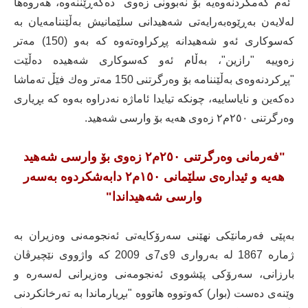
"ئەم كەمكردنەوەیە بۆ نەبوونی زەوی" دەگەڕێننەوە، هەروەها
لەلایەن بەڕێوەبەرایەتی شەهیدانی سلێمانیش بەڵێننامەیان بە
كەسوكاری ئەو شەهیدانە پڕكراوەتەوە كە بەو (150) مەتر
زەوییە "رازین"، بەڵام ئەو كەسوكاری شەهیدە دەڵێت
"پڕكردنەوەی بەڵێننامە بۆ وەرگرتنی 150 مەتر وەك فێڵ تەماشا
دەكەین و نایاساییە، چونکە تیایدا ئاماژە نەدراوە بەوە کە بڕیاری
وەرگرتنی ٢٥٠م٢ زەوی هەیە بۆ وارسی شەهید.
"فەرمانی وەرگرتنی ٢٥٠م٢ زەوی بۆ وارسی شەهید
هەیە و ئیدارەی سلێمانی ١٥٠م٢ دابەشکردوە بەسەر
وارسی شەهیداندا"
بەپێی فەرمانێكی نهێنی سەرۆكایەتی ئەنجومەنی وەزیران بە
ژمارە 1867 لە بەرواری 9ی7ی 2009 كە واژووی نێچیرڤان
بارزانی، سەرۆكی پێشووی ئەنجومەنی وەزیرانی لەسەرە و
وێنەی دەست (بوار) كەوتووە هاتووە "بڕیارماندا بە تەرخانكردنی