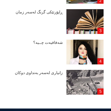
ڕاپۆرتێكی گرنگ لەسەر زمان
شەفافیەت چــیە؟
زانیاری لەسەر بەنداوی دوكان