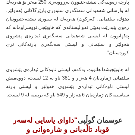
پارچە زەوییەكی نیشتەجێبوون بەڕووبەری 250 مەتر بۆ هەریەك
لە وارساتی شەهیدانی سەنگەری سنووری پارێزگاكانی (هەولێر،
دهۆك، سلێمانی، كەركوك) هەریەك لە سنوری نیشتەجێبوونیان
زەوی پێبدرێت بەپێی ئەو لیستانەی كە هاوپێچی نووسراومانە كە
پێكهاتوون لە لیستی شەهیدانی سەنگەری ئیدارەی پێشووی
هەولێر و سلێمانی و لیستی سەنگەری پارتەكانی تری
كوردستان".
لە هاوپێچیشدا هاتووە، یەكەم، لیستی ناوەكانی ئیدارەی پێشووی
سلێمانی ژمارەیان 4 هەزار و 381 ناو بە 12 لیست، دووەمیش
لیستی ناوەكانی ئیدارەی پێشووی هەولێر و لیستی پارتە
سیاسییەكان ژمارەیان 6 هەزار و 549 ناو كە بریتییە لە 9 لیست.
عوسمان گوڵپی
"داوای یاسایی لەسەر
قوباد تاڵەبانی و شارەوانی و