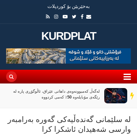
بەخێربێن بۆ کوردپلات
KURDPLAT
لەگەڵ کەمبوونەوەی داهاتی عێراق، ئاڵوگۆڕی پارە لە
سەر
رێگەی مۆبایلەوە 50٪ کەمی کردووە
دێڕ
لە سلێمانی گەندەڵیەکی گەورە بەرامبەر
وارسی شەهیدان ئاشکرا کرا