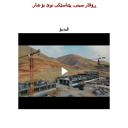
ڕۆڤار سیتی، پێناسێکی نوێ بۆ شار.
ڤیدیۆ