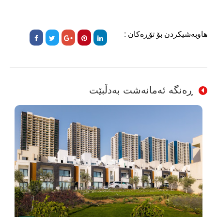
هاوبەشیکردن بۆ تۆڕەکان :
ڕەنگە ئەمانەشت بەدڵبێت