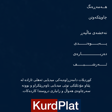
هــەمەڕەنگ
چاوپێکەوتن
نەخشەی ماڵپەڕ
پــــەیـــــوەنــــــدی
دەربـــــــــــــــارەی
ئـــــەرشــــــیـــــف
كوردپلات دامەزراوەیەكی میدیایی ئەهلی ئازادە لە
پێناو مۆدێلێكی نوێی میدیایی باوەڕپێكراو و بوونە
سەرچاوەی هەواڵ و زانیاری دروستدا كاردەكات.