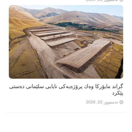
گراند مایۆرکا وەك پرۆژەیەکی نایابی سلێمانی دەستی
پێکرد
تەممووز 02, 2026