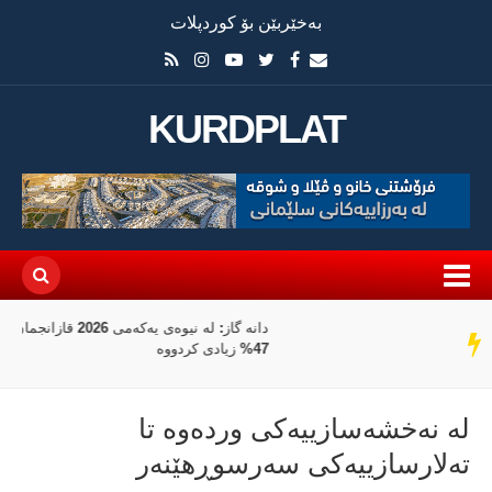
بەخێربێن بۆ کوردپلات
KURDPLAT
دانە گاز: لە نیوەی یەکەمی 2026 قازانجمان بە رێژەی
سەر
47% زیادی کردووە
دێڕ
لە نەخشەسازییەکی وردەوە تا
تەلارسازییەکی سەرسوڕهێنەر