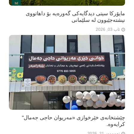
مایۆرکا سیتی دیدگایەکی گەورەیە بۆ داهاتووی
نیشتەجێبوون لە سلێمانی
ئاب 03, 2026
چێشتخانەی خێرخوازی «مەریوان حاجی جەمال"
كرایه‌وه‌.
تەممووز 21, 2026