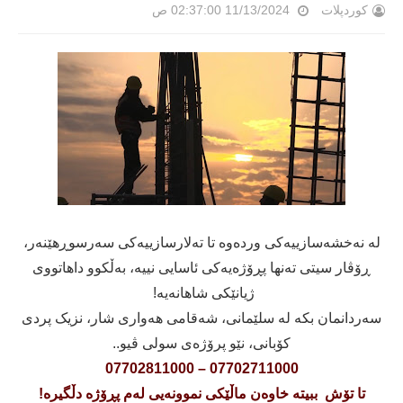
کوردپلات
11/13/2024 02:37:00 ص
لە نەخشەسازییەکی وردەوە تا تەلارسازییەکی سەرسوڕهێنەر،
ڕۆڤار سیتی تەنها پڕۆژەیەکی ئاسایی نییە، بەڵکوو داهاتووی
ژیانێکی شاهانەیە!
سەردانمان بکە لە سلێمانی، شەقامی هەواری شار، نزیک پردی
کۆبانی، نێو پرۆژەی سولی ڤیو..
07702711000 – 07702811000
تا تۆش ببیتە خاوەن ماڵێکی نموونەیی لەم پڕۆژە دڵگیرە!