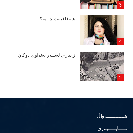
شەفافیەت چــیە؟
زانیاری لەسەر بەنداوی دوكان
هــــــــــــەواڵ
ئـــــابـــــووری