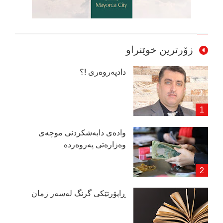
زۆرترین خوێنراو
دادپەروەری !؟
وادەی دابەشكردنی موچەی
وەزارەتی پەروەردە
ڕاپۆرتێكی گرنگ لەسەر زمان