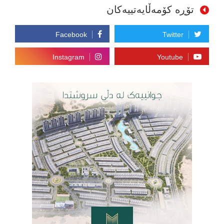
تۆڕە کۆمەڵایەتییەکان