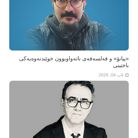
«پیانۆ» و فەلسەفەی ناتەواوبوون خوێندنەوەیەکی
باختینی
ئاب 04, 2026