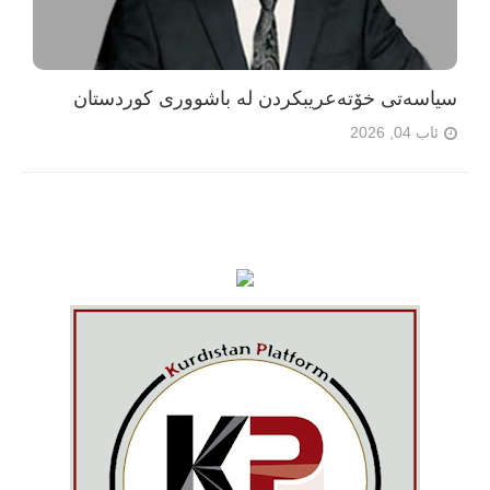
سیاسەتی خۆتەعریبکردن لە باشووری کوردستان
ئاب 04, 2026