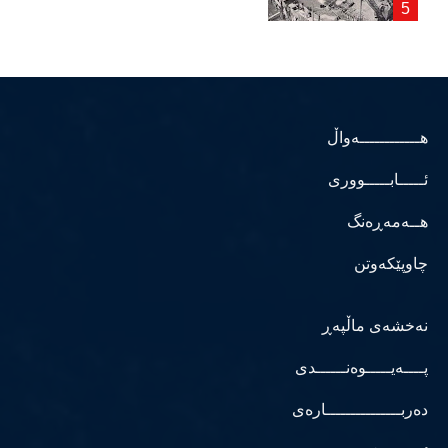
هــــــــــــەواڵ
ئـــــابـــــووری
هــەمەڕەنگ
چاوپێکەوتن
نەخشەی ماڵپەڕ
پــــەیـــــوەنــــــدی
دەربـــــــــــــــارەی