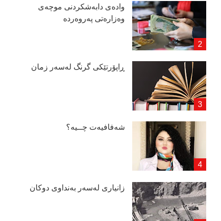
وادەی دابەشكردنی موچەی
وەزارەتی پەروەردە
ڕاپۆرتێكی گرنگ لەسەر زمان
شەفافیەت چــیە؟
زانیاری لەسەر بەنداوی دوكان