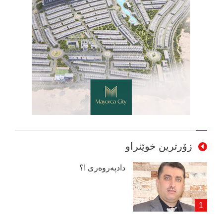
زۆرترین خوێنراو
دادپەروەری !؟