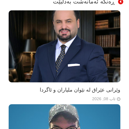
ڕەنگە ئەمانەشت بەدڵبێت
وێرانی عێراق لە نێوان ملیاران و ئاگردا
ئاب 08, 2026