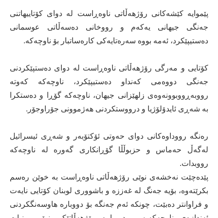
پێموایە كێشەكانی رۆژهەڵاتی ناوەڕاست لە دوای كۆتاییهاتنی
جەنگی جیهانی یەكەم و رووخانی دەسەڵاتی عوسمانی
دەستیپێكرد، ئەمە بووە سەرەتایەكی كارەساتبار بۆ ناوچەكە.
كۆتایی و مەرگی رۆژهەڵاتی ناوەڕاست لە دوای دەستپێكردنی
جەنگی دووەمی كەنداو دەستیپێكرد، ناوچەكە كەوتە
رووبەڕووبوونەوەی زلهێزانی جیهان، ناوچەكە گۆڕا و دەستكرا
بە شەڕی ئایدۆلۆژیا و درووستكردنی هەژموونی جۆراوجۆر.
رەنگە رووداوەكانی دوای حەوتی ئۆكتۆبەر و شەڕی ئیسرائیل
لەگەڵ حەماس و حزبوڵڵا گۆڕانكاری گەورە لە ناوچەكە
رووبدات.
پێدەچێت نەخشەی نوێی رۆژهەڵاتی ناوەڕاست بە خوێن رەسم
بكرێتەوە، بۆیە جەنگ لە غەززە و باشووری لوبنان كۆتایی نایەت
و فراوانتر دەبێت، چونكە ئەم جەنگە بۆ دووبارە هاوسەنگكردنی
ئەندازەی ناوچەكەیە و دووبارە رۆژهەڵاتێكی نوێی بونیات