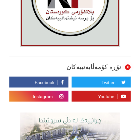
تۆڕە کۆمەڵایەتییەکان