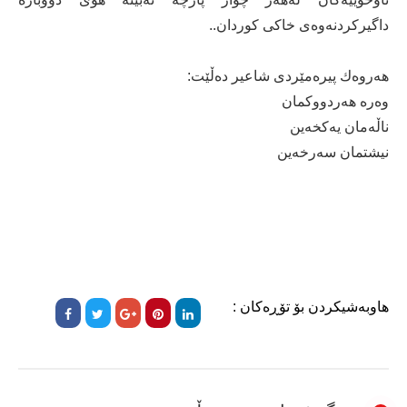
داگیركردنەوەی خاكی كوردان..
هەروەك پیرەمێردی شاعیر دەڵێت:
وەرە هەردووكمان
ناڵەمان یەكخەین
نیشتمان سەرخەین
هاوبەشیکردن بۆ تۆڕەکان :