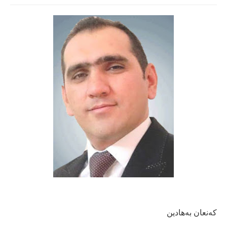
کەنعان بەهادين