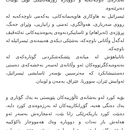
دەنرێتەوە.
ئیسرائیل بە هاوكاری هاوپەیمانەكانی، یەكەمی ناوچەكەیە لە
رووی سەربازی، هەواڵگری، ئەمنی و زانیاریی، وێڕای جەنگ،
پڕۆژەی (ئەبراهام) و ئاساییكردنەوەی پەیوەندییەكانی تەلئەڤیڤ
لەگەڵ وڵاتانی ناوچەكە، بەشێكی دیكەی هەیمەنەی ئیسرائیلە لە
ناوچەكە.
ناتانیاهۆش لە میانەی پێشكەشكردنی گوتارەكەی لە
نەتەوەیەكگرتووەكان ئەو وڵاتانەی لەسەر نەخشەكەی دەستی
دەستنیشانكرد كە مەترسیین بۆسەر ئاسایشی ئیسرائیل،
ئەوانیش ئێران، سووریا، عێراق، یەمەن و لوبنان.
بۆیە كورد لەو بەشانەی ئاڵۆزییەكان پێویستی بە یەك گۆتاری و
یەك دەنگی هەیە، گۆڕانكارییەكان لە بەرژەوەندی كورد دایە،
دەبێت كورد یاریكەرێكی زانا بێت، ئەمجارەش بەسەر ئەو
هەلەش باز نەدات و دووبارە وەك هەمووجار ناكۆكییە
ناوخۆییەكان لەهەر چوار پارچە نەبێتە هۆی دووبارە