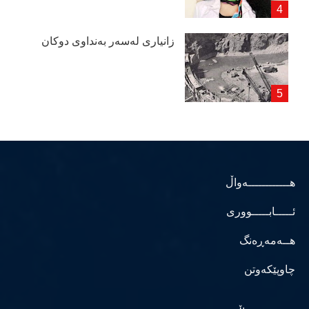
زانیاری لەسەر بەنداوی دوكان
هــــــــــــەواڵ
ئـــــابـــــووری
هــەمەڕەنگ
چاوپێکەوتن