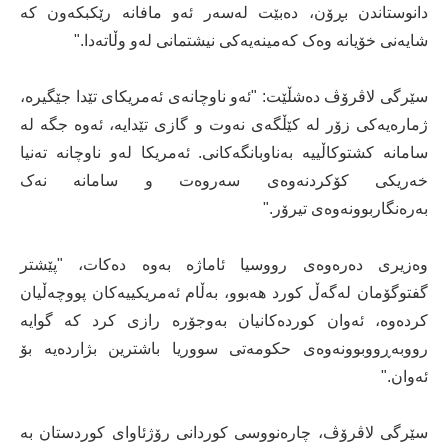
دانوستاندن بڕۆن، دەبێت لەسەر ئەو مافانە رێکبکەون کە
شایەنی خۆیانە وەک کەمینەیەکی نیشتمانی لەو وڵاتەدا."
سێرگی لاڤرۆڤ دەشڵێت: "ئەو ناوچانەی ئەمریکای تێدا جێگیرە،
ژمارەیەکی زۆر لە کێڵگەی نەوت و گازی تێدایە، ئەوە جگە لە
سامانە کشتوکاڵییە بەناوبانگەکانی. ئەمریکا لەو ناوچانە تەنیا
خەریکی کۆکردنەوەی سەروەت و سامانە نەک
بەرەنگاربوونەوەی تیرۆر."
وەزیری دەرەوەی رووسیا ئاماژە بەوە دەکات، "پێشتر
گفتوگۆمان لەگەڵ کورد هەبوو، بەڵام ئەمریکییەکان پووچەڵیان
کردەوه، ئەوان کوردەکانیان بەوجۆرە رازی کرد کە گوایە
رووبەڕووبوونەوەی حکومەتی سووریا باشترین بژاردەیە بۆ
ئەوان."
سێرگی لاڤرۆڤ، چارەنووسی کوردانی رۆژئاوای کوردستان بە