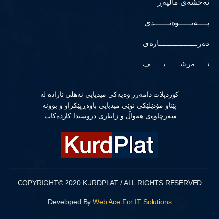
نەخشەی ماڵپەڕ
پــــەیـــــوەنــــــدی
دەربـــــــــــــــارەی
ئـــــەرشــــــیـــــف
كوردپلات دامەزراوەیەكی میدیایی ئەهلی ئازادە لە
پێناو مۆدێلێكی نوێی میدیایی باوەڕپێكراو و بوونە
سەرچاوەی هەواڵ و زانیاری دروستدا كاردەكات.
COPYRIGHT© 2020 KURDPLAT / ALL RIGHTS RESERVED
Developed By
Web Ace For IT Solutions