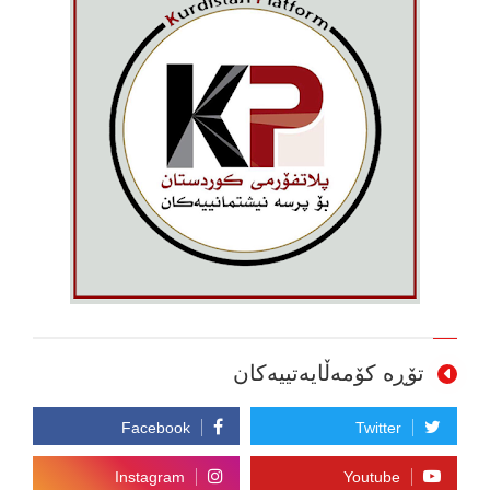
تۆڕە کۆمەڵایەتییەکان