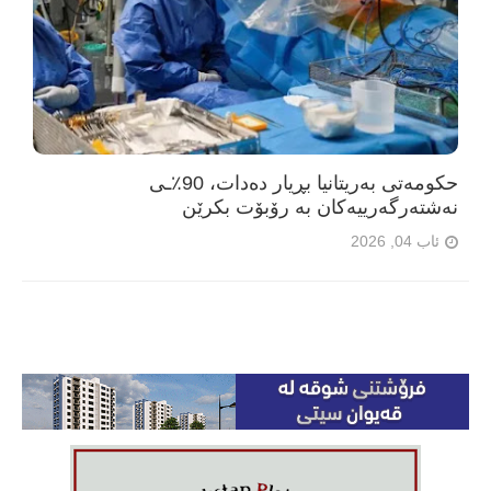
حکومەتی بەریتانیا بڕیار دەدات، 90٪ـی
نەشتەرگەرییەکان بە رۆبۆت بکرێن
ئاب 04, 2026