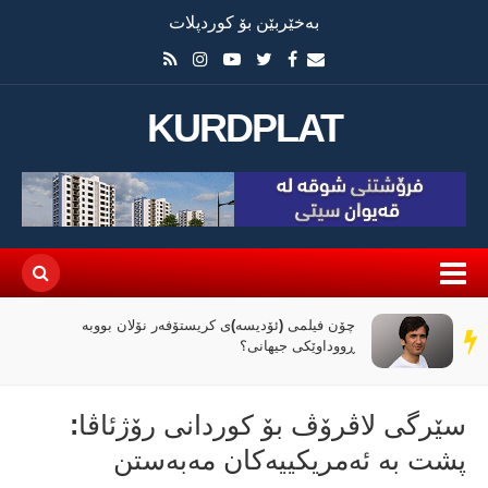
بەخێربێن بۆ کوردپلات
KURDPLAT
راپۆرتێک: رێککەوتنەکەی واشنتن و تاران کۆنترۆڵی
سەر
تەنگەی هورمز دەداتە دەست ئێران
دێڕ
سێرگی لاڤرۆڤ بۆ کوردانی رۆژئاڤا:
پشت بە ئەمریکییەکان مەبەستن