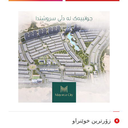
زۆرترین خوێنراو