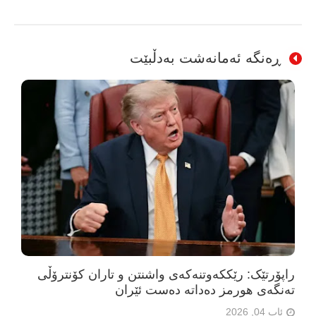
ڕەنگە ئەمانەشت بەدڵبێت
راپۆرتێک: رێککەوتنەکەی واشنتن و تاران کۆنترۆڵی
تەنگەی هورمز دەداتە دەست ئێران
ئاب 04, 2026