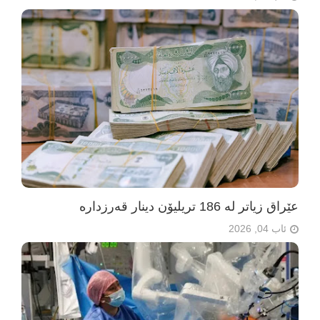
عێراق زیاتر لە 186 تریلیۆن دینار قەرزدارە
ئاب 04, 2026