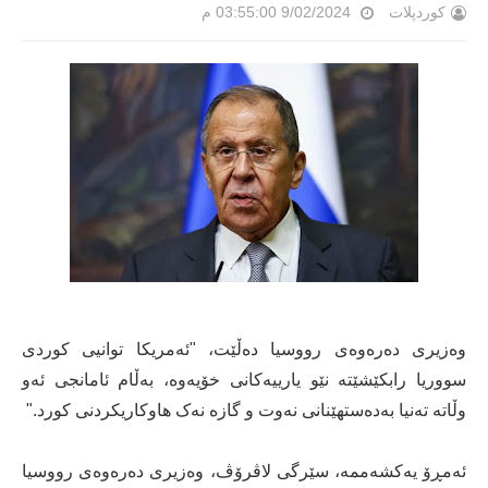
کوردپلات
9/02/2024 03:55:00 م
وەزیری دەرەوەی رووسیا دەڵێت، "ئەمریکا توانیی کوردی
سووریا رابکێشێتە نێو یارییەکانی خۆیەوە، بەڵام ئامانجی ئەو
وڵاتە تەنیا بەدەستهێنانی نەوت و گازە نەک هاوکاریکردنی کورد."
ئەمڕۆ یەکشەممە، سێرگی لاڤرۆڤ، وەزیری دەرەوەی رووسیا