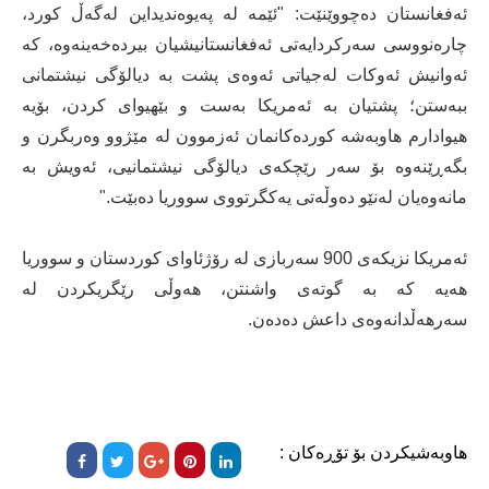
ئەفغانستان دەچووێنێت: "ئێمە لە پەیوەندیداین لەگەڵ کورد،
چارەنووسی سەرکردایەتی ئەفغانستانیشیان بیردەخەینەوە، کە
ئەوانیش ئەوکات لەجیاتی ئەوەی پشت بە دیالۆگی نیشتمانی
ببەستن؛ پشتیان بە ئەمریکا بەست و بێهیوای کردن، بۆیە
هیوادارم هاوبەشە کوردەکانمان ئەزموون لە مێژوو وەربگرن و
بگەڕێنەوە بۆ سەر رێچکەی دیالۆگی نیشتمانیی، ئەویش بە
مانەوەیان لەنێو دەوڵەتی یەکگرتووی سووریا دەبێت."
ئەمریکا نزیکەی 900 سەربازی لە رۆژئاوای کوردستان و سووریا
هەیە کە بە گوتەی واشنتن، هەوڵی رێگریکردن لە
سەرهەڵدانەوەی داعش دەدەن.
هاوبەشیکردن بۆ تۆڕەکان :