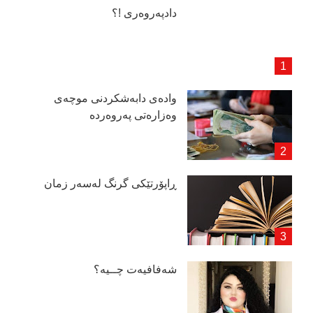
دادپەروەری !؟
وادەی دابەشكردنی موچەی
وەزارەتی پەروەردە
ڕاپۆرتێكی گرنگ لەسەر زمان
شەفافیەت چــیە؟