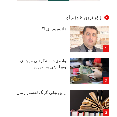
زۆرترین خوێنراو
دادپەروەری !؟
وادەی دابەشكردنی موچەی
وەزارەتی پەروەردە
ڕاپۆرتێكی گرنگ لەسەر زمان