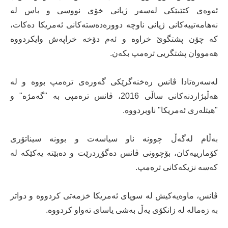
ئەوەی کتێبێکی لەسەر ژیانی خۆی نووسی و باس لە
نەهامەتییەکانی ژیانی ناوچە دوورەدەستەکانی ئەمریکا دەکات،
کە چۆن پشتگوێ خراوە و ئەم دۆخە خراپەش وایکردووە
هەمووان پشتگریی ترەمپ بکەن.
لەسەرەتادا ڤانس رەخنەگرێکی گەورەی ترەمپ بووە و لە
هەڵبژاردنەکانی ساڵی 2016، ڤانس ترەمپی بە "گەمژە" و
"هیتلەری ئەمریکا" ناوبردووە.
بەڵام لەگەڵ چوونە ناو سیاسەت و بوونە سیناتۆری
کۆمارییەکان، بۆچوونی ڤانس دەگۆڕدرێت و دەبێتە یەکێکە لە
کەسە نزیکەکانی ترەمپ.
ڤانس، ماوەیەکیش لە سوپای ئەمریکا خزمەتی کردووە و دواتر
بە زەمالە لە زانکۆی یەڵ بەشی یاسای تەواو کردووە.