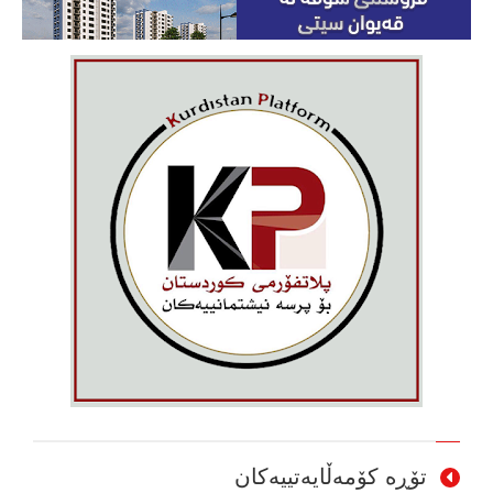
تۆڕە کۆمەڵایەتییەکان