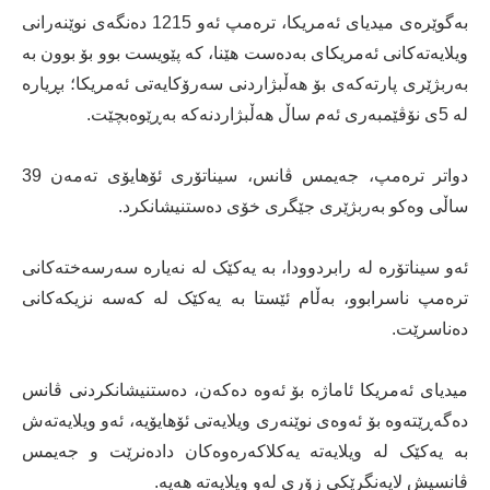
بەگوێرەی میدیای ئەمریکا، ترەمپ ئەو 1215 دەنگەی نوێنەرانی
ویلایەتەکانی ئەمریکای بەدەست هێنا، کە پێویست بوو بۆ بوون بە
بەربژێری پارتەکەی بۆ هەڵبژاردنی سەرۆکایەتی ئەمریکا؛ بڕیارە
لە 5ی نۆڤێمبەری ئەم ساڵ هەڵبژاردنەکە بەڕێوەبچێت.
دواتر ترەمپ، جەیمس ڤانس، سیناتۆری ئۆهایۆی تەمەن 39
ساڵی وەکو بەربژێری جێگری خۆی دەستنیشانکرد.
ئەو سیناتۆرە لە رابردوودا، بە یەکێک لە نەیارە سەرسەختەکانی
ترەمپ ناسرابوو، بەڵام ئێستا بە یەکێک لە کەسە نزیکەکانی
دەناسرێت.
میدیای ئەمریکا ئاماژە بۆ ئەوە دەکەن، دەستنیشانکردنی ڤانس
دەگەڕێتەوە بۆ ئەوەی نوێنەری ویلایەتی ئۆهایۆیە، ئەو ویلایەتەش
بە یەكێک لە ویلایەتە یەکلاکەرەوەکان دادەنرێت و جەیمس
ڤانسیش لایەنگرێکی زۆری لەو ویلایەتە هەیە.