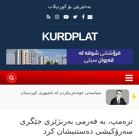
بەخێربێن بۆ کوردپلات
KURDPLAT
سیاسەتی خۆتەعریبکردن لە باشووری کوردستان
سەر
دێڕ
ترەمپ، بە فەرمی بەربژێری جێگری
سەرۆکیشی دەستنیشان کرد