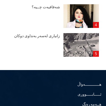
شەفافیەت چــیە؟
زانیاری لەسەر بەنداوی دوكان
هــــــــــــەواڵ
ئـــــابـــــووری
هــەمەڕەنگ