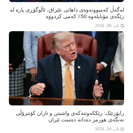
لەگەڵ کەمبوونەوەی داهاتی عێراق، ئاڵوگۆڕی پارە لە
رێگەی مۆبایلەوە 50٪ کەمی کردووە
ئاب 06, 2026
راپۆرتێک: رێککەوتنەکەی واشنتن و تاران کۆنترۆڵی
تەنگەی هورمز دەداتە دەست ئێران
ئاب 04, 2026