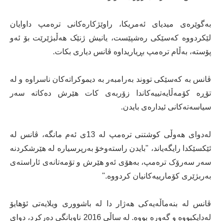
بەگوێرەی میدیای ئەمریکا، راوێژکارەکانی ترەمپ داوایان
لێکردووە کەسێکی رەشپێست، یانیش ژنێک هەڵبژێرێت بۆ ئەو
پۆستە، بەڵام ترەمپ بڕیاریداوە ڤانس دیاری بکات.
ڤانس بە کەسێکی تووند بەرامبەر بە دیموکراتەکان ناسراوە و لە
تۆڕە کۆمەڵایەتییەکاندا زۆربەی کات هێرش دەکاتە سەر
سیاسەتەکانی ئیدارەی بایدن.
لەدوای هەوڵی کوشتنی ترەمپ لە 13ی ئەم مانگە، ڤانس لە
ئێکسێکدا رایگەیاند، "بایدن راستەوخۆ بەرپرسیارە لە هێرشکردنە
سەر سەرۆک ترەمپ، بەهۆی ئەو ‌هێرش و تۆمەتانەی ئاراستەی
بەربژێری کۆمارییەکانیان کردووە."
ڤانس لە بنەماڵەیەکی هەژار دا لە باشووری ویلایەتی ئۆهایۆ
لەدایکبووە و گەورە بووە. لە ساڵی 2016 ناوبانگی دەرکرد، دوای