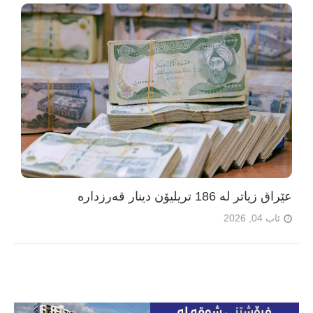
عێراق زیاتر لە 186 تریلیۆن دینار قەرزدارە
ئاب 04, 2026