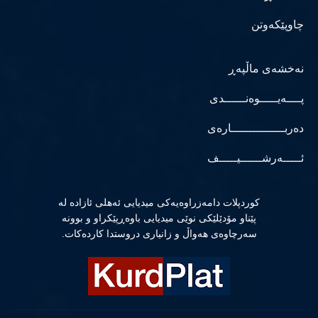
چاوپێکەوتن
نەخشەی ماڵپەڕ
پــــەیـــــوەنــــــدی
دەربـــــــــــــــارەی
ئـــــەرشــــــیـــــف
كوردپلات دامەزراوەیەكی میدیایی ئەهلی ئازادە لە
پێناو مۆدێلێكی نوێی میدیایی باوەڕپێكراو و بوونە
سەرچاوەی هەواڵ و زانیاری دروستدا كاردەكات.