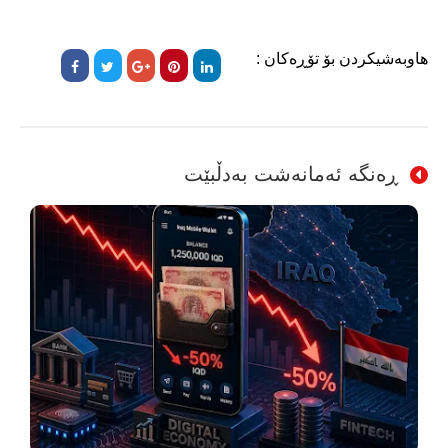
هاوبەشیکردن بۆ تۆڕەکان :
ڕەنگە ئەمانەشت بەدڵبێت