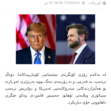
کوردپلات
7/16/2024 02:26:00 ص
لە یەکەم رۆژی کۆنگرەی نیشتمانیی کۆمارییەکاندا، دۆناڵد
ترەمپ، بە فەرمی و بە زۆرینەی دەنگ بووە بەربژێری ئەو پارتە
بۆ هەڵبژاردنەکانی سەرۆکایەتیی ئەمریکا و دواتریش ترەمپ
سیناتۆری ویلایەتی ئۆهایۆ، جەیمس ڤانس-ی وەکو جێگری
داهاتووتی خۆی دیاریکرد.