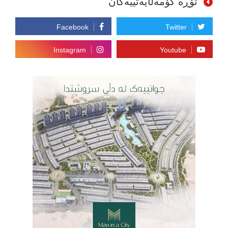
تۆڕە کۆمەڵایەتییەکان