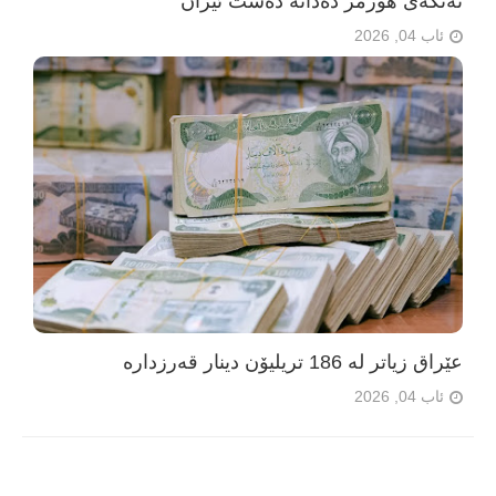
تەنگەی هورمز دەداتە دەست ئێران
ئاب 04, 2026
عێراق زیاتر لە 186 تریلیۆن دینار قەرزدارە
ئاب 04, 2026