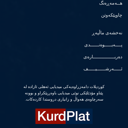
هــەمەڕەنگ
چاوپێکەوتن
نەخشەی ماڵپەڕ
پــــەیـــــوەنــــــدی
دەربـــــــــــــــارەی
ئـــــەرشــــــیـــــف
كوردپلات دامەزراوەیەكی میدیایی ئەهلی ئازادە لە
پێناو مۆدێلێكی نوێی میدیایی باوەڕپێكراو و بوونە
سەرچاوەی هەواڵ و زانیاری دروستدا كاردەكات.