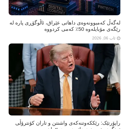
لەگەڵ کەمبوونەوەی داهاتی عێراق، ئاڵوگۆڕی پارە لە
رێگەی مۆبایلەوە 50٪ کەمی کردووە
ئاب 06, 2026
راپۆرتێک: رێککەوتنەکەی واشنتن و تاران کۆنترۆڵی