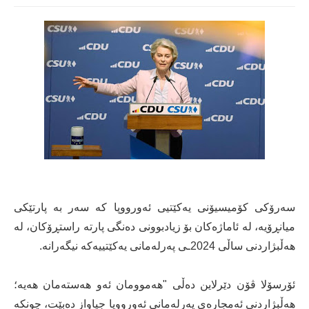
سەرۆکی کۆمیسیۆنی یەکێتیی ئەورووپا کە سەر بە پارتێکی
میانڕۆیە، لە ئاماژەکان بۆ زیادبوونی دەنگی پارتە راستڕۆکان، لە
هەڵبژاردنی ساڵی 2024ـی پەرلەمانی یەکێتییەکە نیگەرانە.
ئۆرسۆلا ڤۆن دێرلاین دەڵی "هەموومان ئەو هەستەمان هەیە؛
هەڵبژاردنی ئەمجارەی پەرلەمانی ئەورووپا جیاواز دەبێت، چونکە