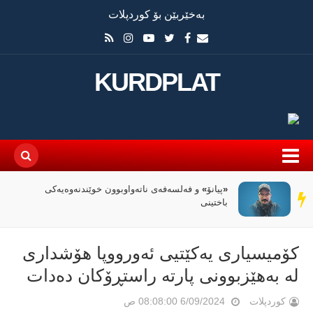
بەخێربێن بۆ کوردپلات
KURDPLAT
سیاسەتی خۆتەعریبکردن لە باشووری کوردستان
سەر
دێڕ
کۆمیسیاری یەکێتیی ئەورووپا هۆشداری
لە بەهێزبوونی پارتە راستڕۆکان دەدات
کوردپلات
6/09/2024 08:08:00 ص