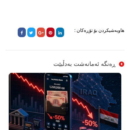
هاوبەشیکردن بۆ تۆڕەکان :
ڕەنگە ئەمانەشت بەدڵبێت