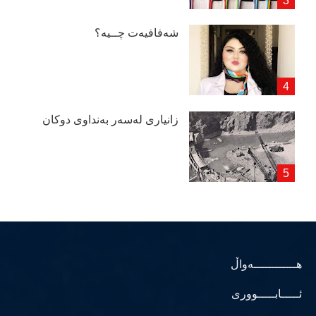
شەفافیەت چــیە؟
زانیاری لەسەر بەنداوی دوكان
هــــــــــــەواڵ
ئـــــابـــــووری