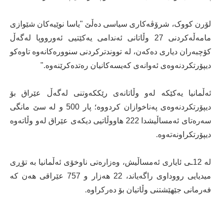
لۆرن کووک، شرۆڤەکاری سیاسی دەڵێ "یاسا نوێیەکان شێوازی
مامەڵەکردنی 27 وڵاتانی ئەندامی یەکێتیی ئەورووپا لەگەڵ
کۆچبەران دیاری دەکەن، لە تووندترکردنی سنوورەکانەوە تاوەکو
دیپۆرتکردنەوەی ئەوانەی کەیسەکانیان رەتدەکرێنەوە."
ئەڵمانیا یەکێکە لەو وڵاتانەی رێککەوتنی لەگەڵ عێراق بۆ
دیپۆرتکردنەوەی پەناخوازان کردووە؛ پار 500 و لە سێ مانگی
سەرەتای ئەمساڵیشدا 222 هاووڵاتیی دیکەی عێراق لەو وڵاتەوە
دیپۆرتکراونەتەوە.
لە 12ـی ئایاری ئەمساڵیش، وەزارەتی ناوخۆی ئەڵمانیا بە تۆڕی
میدیایی رووداوی راگەیاند، 22 هەزار و 757 عێراقی هەن کە
فەرمانی جێهێشتنی وڵاتیان بۆ دەرکراوە.