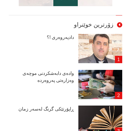
زۆرترین خوێنراو
دادپەروەری !؟
وادەی دابەشكردنی موچەی
وەزارەتی پەروەردە
ڕاپۆرتێكی گرنگ لەسەر زمان