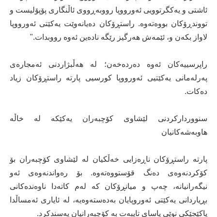
ئاشتی و یەکگرتوویی ئەورووپا رووبەڕووی ئاڵنگاری پۆپۆلیست و
تووندڕۆکان بووەتەوە. راستڕۆکان دەیانەوێت یەکێتی ئەورووپا
لاواز بکەن و، ئێمەش هەرگیز رێگە نادەین ئەوە رووبدات."
راپرسییەکان ئەوە دەردەخەن؛ لە هەڵبژاردنی ئەمجارەی
پەرلەمانی یەکێتیی ئەورووپا کورسیی پارتە راستڕۆکان زیاد
دەکات.
سنووردارکردنی لێشاوی کۆچبەران یەکێكە لە خاڵە
هاوبەشەکانیان
پارتە راستڕۆکان ناڕەزایی خەڵکیان لە لێشاوی کۆچبەران بۆ
کۆکردنەوەی دەنگ قۆستووەتەوە. بۆ رەواندنەوەی ئەو
نیگەرانیانە، چەپ و میانڕۆکان کە لەم کاتەدا ناوەندەکانی
بڕیاردانی یەکێتی ئەوروپایان بەدەستەوەیە، لە ئایاری ئەمساڵدا
پاکێجێکی نوێی یاسای تایبەت بە کۆچبەرانیان پەسندکرد.