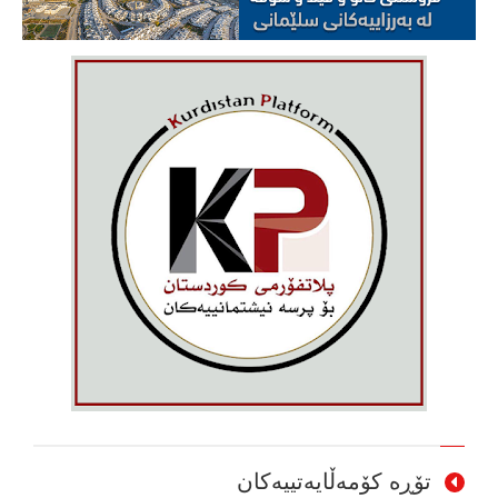
تۆڕە کۆمەڵایەتییەکان