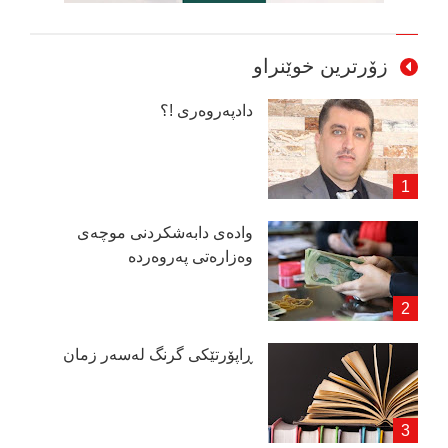
زۆرترین خوێنراو
دادپەروەری !؟
وادەی دابەشكردنی موچەی
وەزارەتی پەروەردە
ڕاپۆرتێكی گرنگ لەسەر زمان