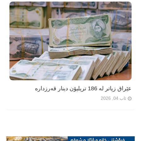
عێراق زیاتر لە 186 تریلیۆن دینار قەرزدارە
ئاب 04, 2026