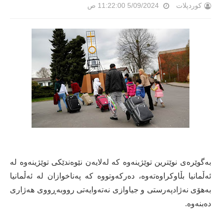
کوردپلات
5/09/2024 11:22:00 ص
بەگوێرەی نوێترین توێژینەوە کە لەلایەن نێوەندێکی توێژینەوە لە
ئەڵمانیا بڵاوکراوەتەوە، دەرکەوتووە کە پەناخوازان لە ئەڵمانیا
بەهۆی نەژادپەرستی و جیاوازی نەتەوایەتی رووبەڕووی هەژاری
دەبنەوە.