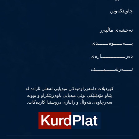
چاوپێکەوتن
نەخشەی ماڵپەڕ
پــــەیـــــوەنــــــدی
دەربـــــــــــــــارەی
ئـــــەرشــــــیـــــف
كوردپلات دامەزراوەیەكی میدیایی ئەهلی ئازادە لە
پێناو مۆدێلێكی نوێی میدیایی باوەڕپێكراو و بوونە
سەرچاوەی هەواڵ و زانیاری دروستدا كاردەكات.