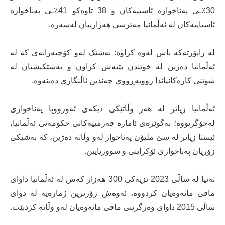
30٪ـی پەناخوازە ئاسییەکان و 38 تاوەکو 41٪ـی پەناخوازە
ئاسیاییەکان لە ئەڵمانیا مەترسی هەژارییان لەسەرە.
لە راپۆرتەکە باس لەوە کراوە: بەشێک لەو کۆچبەرانەی کە لە
ئەڵمانیا دەژین لە خوێندن بێبەش کراون و بەشێکیشیان لە
شوێنی کارەکانیاندا رووبەڕووی چەندین ئاڵنگاری دەبنەوە.
ئەڵمانیا زیاتر لە هەر وڵاتێکی دیکەی ئەورووپا پەناخوازی
لەخۆگرتووە؛ بەگوێرەی ئامارە فەرمییەکانی حکومەتی ئەڵمانیا،
ئیستا زیاتر لە سێ ملیۆن پەناخواز لەو وڵاتە دەژین، کە بەشیکی
زۆریان پەناخوازی ئۆکراینی و سووریایین.
تەنیا لە ساڵی 2023 نزیەکی 300 هەزار کەس لە ئەڵمانیا داوای
مافی مانەوەیان کردووە، ئەوەش زۆرترین ژمارەیە لە دوای
ساڵی 2015 داوای وەرگرتنی مافی مانەوەیان لەو وڵاتە کردبێت.