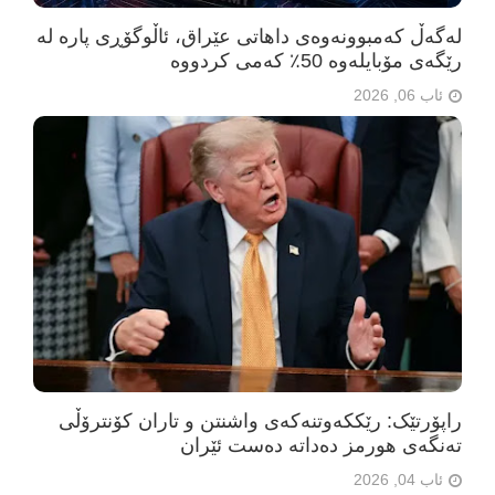
لەگەڵ کەمبوونەوەی داهاتی عێراق، ئاڵوگۆڕی پارە لە
رێگەی مۆبایلەوە 50٪ کەمی کردووە
ئاب 06, 2026
راپۆرتێک: رێککەوتنەکەی واشنتن و تاران کۆنترۆڵی
تەنگەی هورمز دەداتە دەست ئێران
ئاب 04, 2026