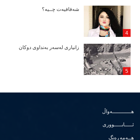
شەفافیەت چــیە؟
زانیاری لەسەر بەنداوی دوكان
هــــــــــــەواڵ
ئـــــابـــــووری
هــەمەڕەنگ