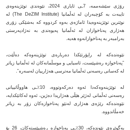
رۆژی سێشەممە، 7ـی ئایاری 2024، نێوەندی توێژینەوەی
تایبەت بە کۆچبەران لە ئەڵمانیا (The DeZIM Institute) لە
نوێترین توێژینەوەیدا ئاماژەی بەوە کردووە کە بەشێکی زۆری
هەژاری پەناخوازان لە ئەڵمانیا پەیوەندی بە نەژادپەرستی
بەرامبەر بە پەناخوازانەوە هەیە.
نێوەندەکە لە راپۆرتێکدا دەربارەی توێژینەوەکە دەڵێت،
"پەناخوازە رەشپێست، ئاسیایی و موسڵمانەکان لە ئەڵمانیا زیاتر
لە کەسانی رەسەنی ئەڵمانیا مەترسی هەژارییان لەسەرە".
لە توێژینەوەکەدا ئەوە دەرکەوتووە، 10٪ـی هاووڵاتییانی
رەسەنی ئەڵمانی لەژێر هێڵی هەژاریدا دەژین، ئەوە لەکاتێکدایە،
نێوەندەکە رێژەی هەژاری لەنێو پەناخوازەکان زۆر بە زیاتر
خەمڵاندووە.
بەگوێرەی نێوندەکە، 30٪ـی پەناخوازە رەشپێستەکان، 26 بۆ