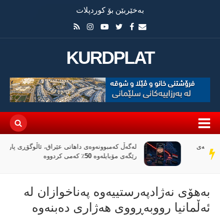
بەخێربێن بۆ کوردپلات
KURDPLAT
لەگەڵ کەمبوونەوەی داهاتی عێراق، ئاڵوگۆڕی پارە لە
سەر
رێگەی مۆبایلەوە 50٪ کەمی کردووە
دێڕ
بەهۆی نەژادپەرستییەوە پەناخوازان لە
ئەڵمانیا رووبەڕووی هەژاری دەبنەوە