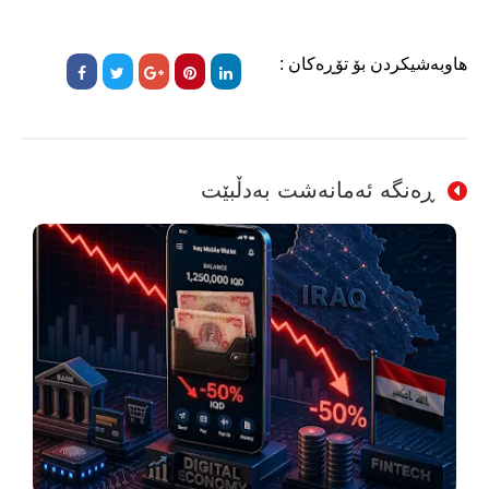
هاوبەشیکردن بۆ تۆڕەکان :
ڕەنگە ئەمانەشت بەدڵبێت