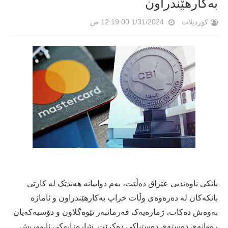
بەکارهێندراون
کوردپلات
1/31/2024 12:19:00 ص
بانکی ناوەندیی عێراق دەڵێت، بەم دواییانە هەندێک لە کارتی
بانکەکان لە دەرەوەی وڵات خراپ بەکارهێندراون و ئاماژە
بەوەش دەکات، ژمارەیەک فەرمانبەر تێوەگلاون و دۆسیەکەیان
رەوانەی دەستەی دەستپاکی دەکرێت. شارەزایەکی ئابووریش