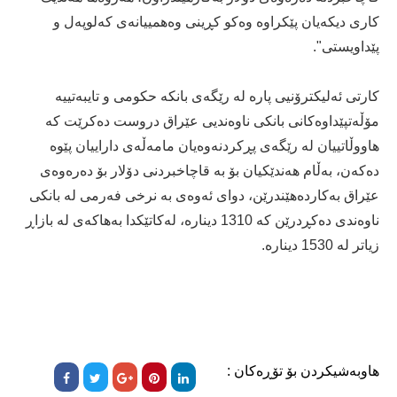
کاری دیکەیان پێکراوە وەکو کڕینی وەهمییانەی کەلوپەل و
پێداویستی".
کارتى ئەلیکترۆنیى پارە لە رێگەى بانکە حکومى و تایبەتییە
مۆڵەتپێداوەکانى بانکى ناوەندیی عێراق دروست دەکرێت کە
هاووڵاتییان لە رێگەى پڕکردنەوەیان مامەڵەی داراییان پێوە
دەکەن، بەڵام هەندێکیان بۆ بە قاچاخبردنى دۆلار بۆ دەرەوەى
عێراق بەکاردەهێندرێن، دواى ئەوەى بە نرخى فەرمى لە بانکى
ناوەندى دەکڕدرێن کە 1310 دینارە، لەکاتێکدا بەهاکەى لە بازاڕ
زیاتر لە 1530 دینارە.
هاوبەشیکردن بۆ تۆڕەکان :