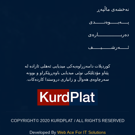
نەخشەی ماڵپەڕ
پــــەیـــــوەنــــــدی
دەربـــــــــــــــارەی
ئـــــەرشــــــیـــــف
كوردپلات دامەزراوەیەكی میدیایی ئەهلی ئازادە لە
پێناو مۆدێلێكی نوێی میدیایی باوەڕپێكراو و بوونە
سەرچاوەی هەواڵ و زانیاری دروستدا كاردەكات.
COPYRIGHT© 2020 KURDPLAT / ALL RIGHTS RESERVED
Developed By
Web Ace For IT Solutions