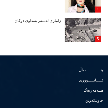
زانیاری لەسەر بەنداوی دوكان
هــــــــــــەواڵ
ئـــــابـــــووری
هــەمەڕەنگ
چاوپێکەوتن