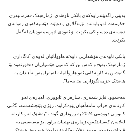
بەپێی راگەیێندراوەکەی بانکی ناوەندی، ژمارەیەک فەرمانبەری
حکومەت لەو بابەتەدا تێوەگلاون و دەبێت دۆسیەکەیان رەوانەی
دەستەی دەستپاکی بکرێت بۆ ئەوەی لێپرسینەوەیان لەگەڵ
بکرێت.
بانکی ناوەندی هۆشداریی داوەتە هاووڵاتیان لەوەی "ئاگاداری
ژمارەیەک پەیج و کەس بن کە کەمیی هۆشیاریان دەقۆزنەوە بۆ
گەیشتن بە کارتەکانی ئەو هاووڵاتیانە لەبەرامبەر بەڵێندان بە
هەندێک خزمەتگوزاریی بێ بنەما".
مەحموود فایز شمەری، شارەزای ئابووری، لەبارەی ئەو
کارتانەی خراپ مامەڵەیان پێوەکراوە، رۆژی پێنجشەممە، 25ـی
کانوونی دووەمی 2024 بە رووداوی گوت، "بەشێک لەو کارتانە
لەلایەن کەسانێکەوە ژمارەی نهێنیان براوە، بۆ مەبەستی بە
قاچاخبردنە دەرەوەی دۆلار بەکارهێندراون؛ هەروەها هەندێک