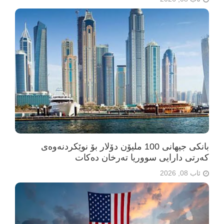
بانکی جیهانی 100 ملیۆن دۆلار بۆ نوێکردنەوەی
کەرتی دارایی سووریا تەرخان دەکات
ئاب 08, 2026