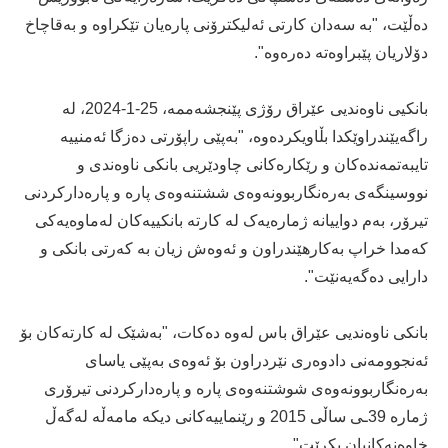
دەڵێت، "بە سەدان کارتی ئەلیکترۆنی پارەیان تێکراوە و بەقاچاخ
دۆلاریان پێبراوەتە دەرەوە".
بانکیی ناوەندیی عێراق رۆژی پێنجشەممە، 25-1-2024، لە
راگەیێندراوێکدا بڵاویکردەوە، "بەپێی راپۆرتی دەزگا ئەمنییە
تایبەتمەندەکان و رێکارەکانی چاودێریی بانکی ناوەندی و
نووسینگەی بەرەنگاربوونەوەی ششتنەوەی پارە و پارەدارکردنی
تیرۆر، بەم دواییانە ژمارەیەک لە کارتە بانکییەکان لەماوەیەکی
کەمدا خراپ بەکارهێندراون و ئەوەش زیان بە کەرتی بانکی و
دارایی دەگەیەنێت".
بانکی ناوەندیی عێراق باس لەوە دەکات، "بەشێک لە کارتەکان بۆ
ئەنجوومەنی دادوەری نێردراون بۆ ئەوەی بەپێی یاسای
بەرەنگاربوونەوەی شوشتنەوەی پارە و پارەدارکردنی تیرۆری
ژمارە 39ـی ساڵی 2015 و رێنماییەکانی دیکە مامەڵە لەگەڵ
خاوەنەکانیان بکرێت".