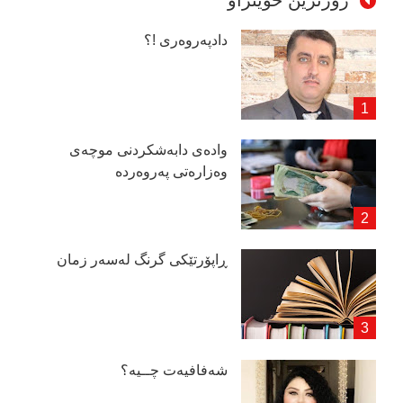
زۆرترین خوێنراو
دادپەروەری !؟
وادەی دابەشكردنی موچەی
وەزارەتی پەروەردە
ڕاپۆرتێكی گرنگ لەسەر زمان
شەفافیەت چــیە؟