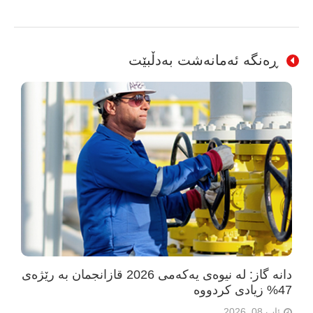
ڕەنگە ئەمانەشت بەدڵبێت
دانە گاز: لە نیوەی یەکەمی 2026 قازانجمان بە رێژەی
47% زیادی کردووە
ئاب 08, 2026