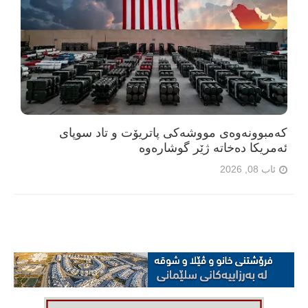
کەمبوونەوەی مووشەکی پاتریۆت و تاد سوپای
ئەمریکا دەخاتە ژێر گوشارەوە
ئاب 08, 2026