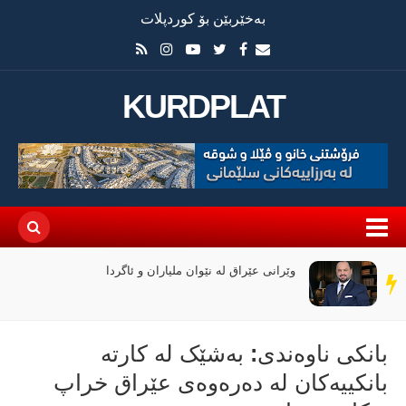
بەخێربێن بۆ کوردپلات
KURDPLAT
دانە گاز: لە نیوەی یەکەمی 2026 قازانجمان بە رێژەی
سەر
47% زیادی کردووە
دێڕ
بانکی ناوەندی: بەشێک لە کارتە
بانکییەکان لە دەرەوەی عێراق خراپ