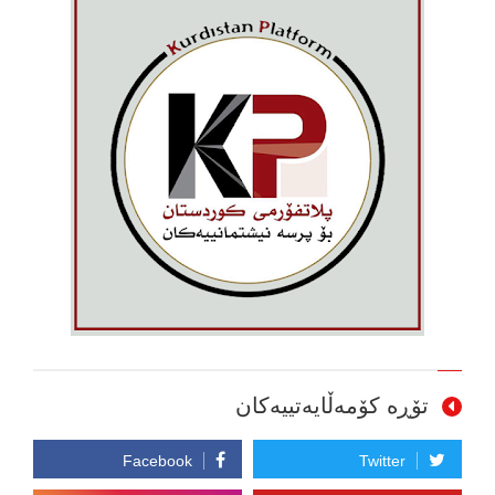
تۆڕە کۆمەڵایەتییەکان