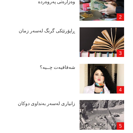
وەزارەتی پەروەردە
ڕاپۆرتێكی گرنگ لەسەر زمان
شەفافیەت چــیە؟
زانیاری لەسەر بەنداوی دوكان