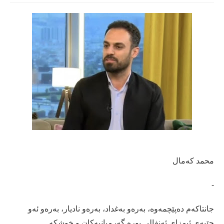
محمد کەمال
-
جانتاکەم دەپێچمەوە، بەرەو بەغداد، بەرەو نادیار، بەرەو ئەو
جێیەی ئیمزای ئەنفالی پورە گەرمیانیەکان و خوشکە