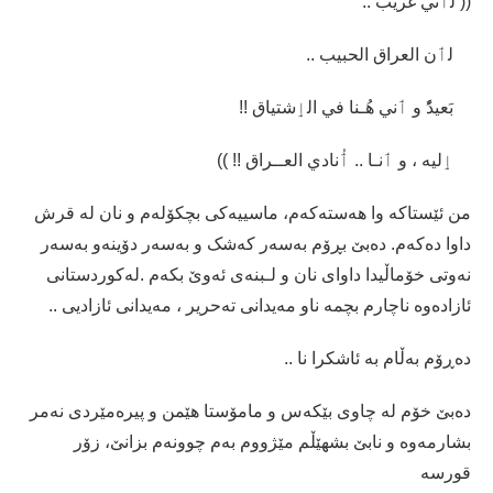
(( لٲني غَریب ..
لٲن العراق الحبیب ..
بَعیدُٗ و ٲني هُـنا في الٳشتیاق !!
ٳلیە ، و ٲنـا .. ٲُنادي العــراق !! ))
من ئێستاکە وا هەستەکەم، ماسییەکی بچکۆلەم و نان لە قرش
داوا دەکەم. دەبێ بڕۆم بەسەر کەشک و بەسەر دۆینەو بەسەر
نەوتی خۆماڵیدا داوای نان و لـبنەی ئەوێ بکەم .لەکوردستانی
ئازادەوە ناچارم بچمە ناو مەیدانی تەحریر ، مەیدانی ئازادیی ..
دەڕۆم بەڵام بە ئاشکرا نا ..
دەبێ خۆم لە چاوی بێکەس و مامۆستا هێمن و پیرەمێردی نەمر
بشارمەوە و نابێ بشهێڵم مێژووم بەم چوونەم بزانێ، زۆر
قورسە