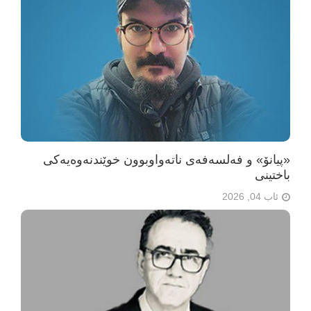
«پیانۆ» و فەلسەفەی ناتەواوبوون خوێندنەوەیەکی
باختینی
ئاب 04, 2026