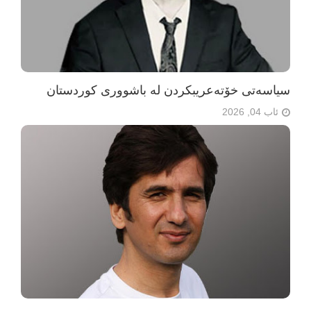
سیاسەتی خۆتەعریبکردن لە باشووری کوردستان
ئاب 04, 2026