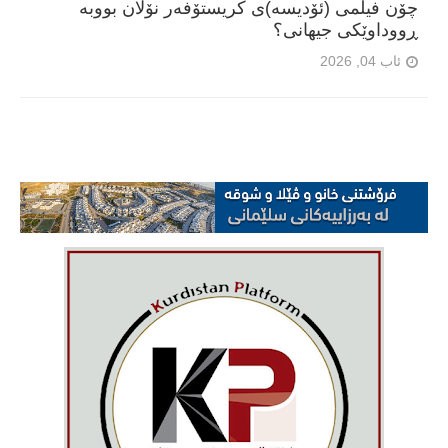
چۆن فیلمی (ئۆدیسە)ی کریستۆفەر نۆلان بووبە
ڕووداوێکی جیهانی؟
ئاب 04, 2026