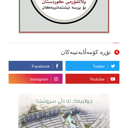
تۆڕە کۆمەڵایەتییەکان