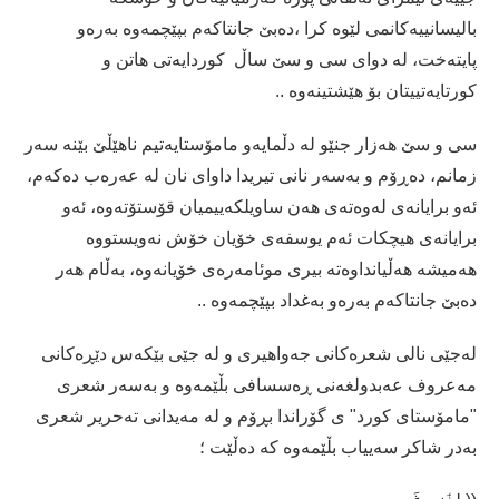
بالیسانییەکانمی لێوە کرا ،دەبێ جانتاکەم بپێچمەوە بەرەو
پایتەخت، لە دوای سی و سێ ساڵ کوردایەتی هاتن و
کورتایەتییتان بۆ هێشتینەوە ..
سی و سێ هەزار جنێو لە دڵمایەو مامۆستایەتیم ناهێڵێ بێنە سەر
زمانم، دەڕۆم و بەسەر نانی تیریدا داوای نان لە عەرەب دەکەم،
ئەو برایانەی لەوەتەی هەن ساویلکەییمیان قۆستۆتەوە، ئەو
برایانەی هیچکات ئەم یوسفەی خۆیان خۆش نەویستووە
هەمیشە هەڵیانداوەتە بیری موئامەرەی خۆیانەوە، بەڵام هەر
دەبێ جانتاکەم بەرەو بەغداد بپێچمەوە ..
لەجێی نالی شعرەکانی جەواهیری و لە جێی بێکەس دێڕەکانی
مەعروف عەبدولغەنی ڕەسسافی بڵێمەوە و بەسەر شعری
"مامۆستای کورد" ی گۆراندا بڕۆم و لە مەیدانی تەحریر شعری
بەدر شاکر سەییاب بڵێمەوە کە دەڵێت ؛