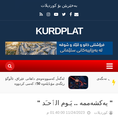
بەخێربێن بۆ کوردپلات
KURDPLAT
لەگەڵ کەمبوونەوەی داهاتی عێراق، ئاڵوگۆڕی پارە لە
سەر
رێگەی مۆبایلەوە 50٪ کەمی کردووە
دێڕ
" یەکشەممە .. یَـوم الٲحـَد "
کوردپلات
11/24/2023 01:40:00 م