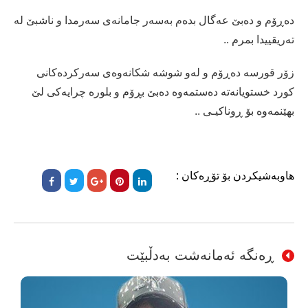
دەڕۆم و دەبێ عەگال بدەم بەسەر جامانەی سەرمدا و ناشبێ لە
تەریقییدا بمرم ..
زۆر قورسە دەڕۆم و لەو شوشە شکانەوەی سەرکردەکانی
کورد خستویانەتە دەستمەوە دەبێ بڕۆم و بلورە چرایەکی لێ
بهێنمەوە بۆ ڕوناکیـی ..
هاوبەشیکردن بۆ تۆڕەکان :
ڕەنگە ئەمانەشت بەدڵبێت