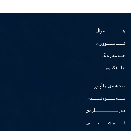
هــــــــــــەواڵ
ئـــــابـــــووری
هــەمەڕەنگ
چاوپێکەوتن
نەخشەی ماڵپەڕ
پــــەیـــــوەنــــــدی
دەربـــــــــــــــارەی
ئـــــەرشــــــیـــــف