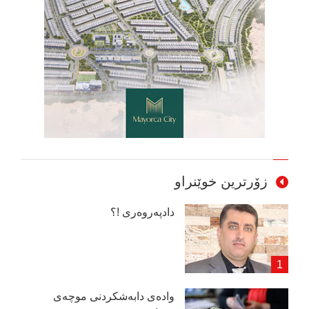
زۆرترین خوێنراو
دادپەروەری !؟
وادەی دابەشكردنی موچەی