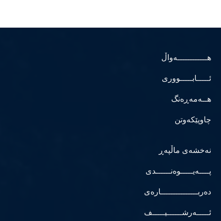
هــــــــــــەواڵ
ئـــــابـــــووری
هــەمەڕەنگ
چاوپێکەوتن
نەخشەی ماڵپەڕ
پــــەیـــــوەنــــــدی
دەربـــــــــــــــارەی
ئـــــەرشــــــیـــــف