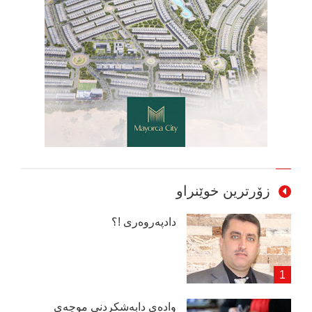
زۆرترین خوێنراو
دادپەروەری !؟
وادەی دابەشكردنی موچەی