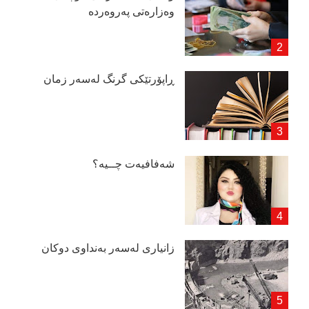
وەزارەتی پەروەردە
ڕاپۆرتێكی گرنگ لەسەر زمان
شەفافیەت چــیە؟
زانیاری لەسەر بەنداوی دوكان