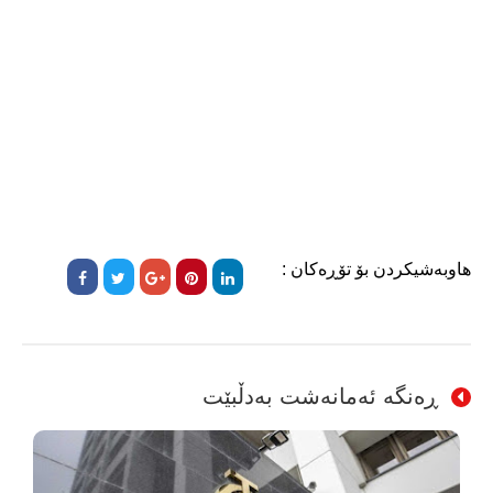
هاوبەشیکردن بۆ تۆڕەکان :
ڕەنگە ئەمانەشت بەدڵبێت