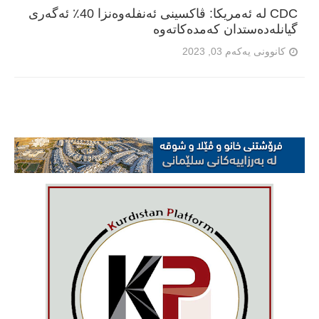
CDC لە ئەمریکا: ڤاکسینی ئەنفلەوەنزا 40٪ ئەگەری
گیانلەدەستدان کەمدەکاتەوە
کانوونی یەکەم 03, 2023