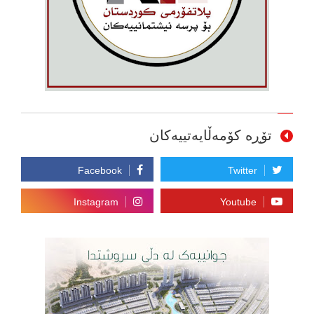
تۆڕە کۆمەڵایەتییەکان