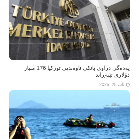
یەدەگی دراوی بانکی ناوەندیی تورکیا 176 ملیار
دۆلاری تێپەڕاند
ئاب 25, 2025