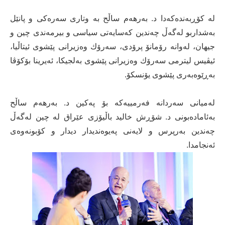
له‌ كۆڕبه‌نده‌كه‌دا د. به‌رهه‌م ساڵح به‌ وتاری سه‌ره‌كی و پانێل
به‌شداربو له‌گه‌ڵ چه‌ندین كه‌سایه‌تی سیاسی و بیرمه‌ندی چین و
جیهان، له‌وانه‌ رۆمانۆ پرۆدی، سه‌رۆك وه‌زیرانی پێشوی ئیتاڵیا،
ئیڤیس لیترمی سه‌رۆك وه‌زیرانی پێشوی به‌لجیكا، ئه‌یرینا بۆكۆڤا
به‌ڕێوه‌به‌ری پێشوی یۆنسكۆ.
له‌میانی سه‌ردانه‌ فه‌رمییه‌كه‌ بۆ په‌كین د. به‌رهه‌م ساڵح
به‌ئاماده‌بونی د. شۆڕش خالید باڵیۆزی عێراق له‌ چین له‌گه‌ڵ
چه‌ندین به‌رپرس و لایه‌نی په‌یوه‌ندیدار دیدار و كۆبونه‌وه‌ی
ئه‌نجامدا.