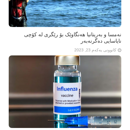
نەمسا و بەریتانیا هەنگاوێک بۆ رێگری لە کۆچی
نایاسایی دەگرنەبەر
کانوونی یەکەم 23, 2023