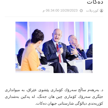
ده‌كات
کوردپلات
10/28/2023 06:34:00 م
د. به‌رهه‌م ساڵح سه‌رۆك كۆماری پێشوی عێراق، به‌ میوانداری
جێگری سه‌رۆك كۆماری چین هان جه‌نگ، له‌ په‌كین به‌شداری
كۆڕبه‌ندی دیالۆگی شارستانی جیهان ده‌كات.