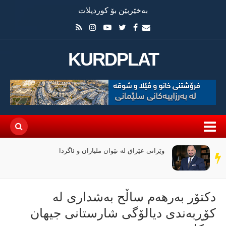
بەخێربێن بۆ کوردپلات
KURDPLAT
وێرانی عێراق لە نێوان ملیاران و ئاگردا
سەر
دێڕ
دکتۆر به‌رهه‌م ساڵح به‌شداری له‌
كۆڕبه‌ندی دیالۆگی شارستانی جیهان