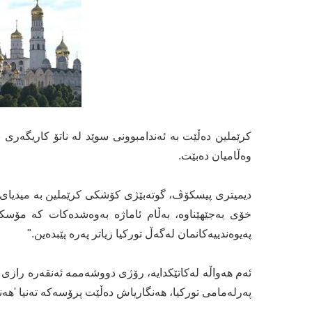
کرێملین دەڵێت بە ئەندامبوونی سوێد لە ناتۆ کاریگەری
وەڵامیان دەبێت.
دیمیتری پیسکۆڤ، گوتەبێژی کۆشکی کرێملین بە میدیای وڵا
خۆی بەجێهێناوە، بەڵام ئاماژە بەوەشدەکات کە مۆسکۆ
پەیوەندییەکانمان لەگەڵ تورکیا زیاتر پەرە پێبدەین."
ئەم هەواڵە لەکاتێکدایە، رۆژی دووشەممە ئەنقەرە رازی بو
پەرلەمامی تورکیا، هەنگاریاش دەڵێت پرۆسەکە تەنیا 'هەن