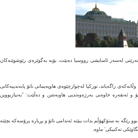
 نەرێنی لەسەر ئاسایشی رووسیا دەبێت، بۆیە بەگوێرەی رێوشوێنەکان
تەکەی راگەیاند، تورکیا لەچوارچێوەی هاوپەیمانی ناتۆ پابەندییەکانی
 و ئەنقەرە خاوەنی بەرژەوەندیی هاوبەشن و دەڵێت: "بەنیازبووین
و رێگە بە ستۆکهۆڵم بدات ببێتە ئەندامی ناتۆ و بڕیارە پرۆسەکە بچێتە
گاوێکی تەکنیکی' ماوە.