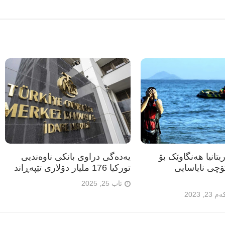
تانیا هەنگاوێک بۆ
یەدەگی دراوی بانکی ناوەندیی
ۆچی نایاسایی
تورکیا 176 ملیار دۆلاری تێپەڕاند
ئاب 25, 2025
, 2023