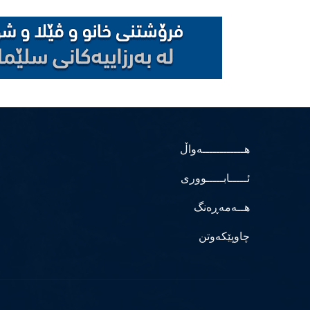
هــــــــــــەواڵ
ئـــــابـــــووری
هــەمەڕەنگ
چاوپێکەوتن