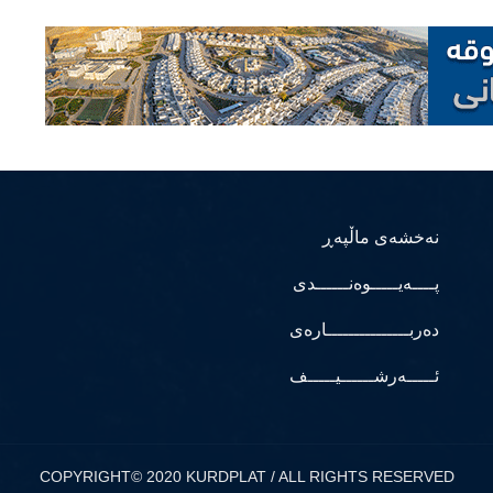
نەخشەی ماڵپەڕ
پــــەیـــــوەنــــــدی
دەربـــــــــــــــارەی
ئـــــەرشــــــیـــــف
COPYRIGHT© 2020 KURDPLAT / ALL RIGHTS RESERVED