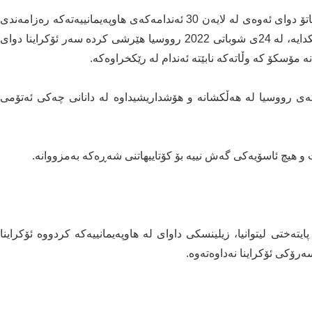
لە 4ی نیسانی 2023ـش فینلاند بووە 31ـەمین ئەندامی ناتۆ دوای ئەوەی لە لایەن 30 ئەندامەکەی هاوپەیمانییەتەکە رەزامەندی
لەسەر درا. پەیوەندیکردنی هەردوو وڵاتەکە بە ناتۆ لەکاتێکدایە، لە 24ی شوباتی 2022 رووسیا هێرشی کردە سەر ئۆکراینا دوای
نە مۆسکۆ کە وڵاتەکە نابێتە ئەندام لە رێکخراوەکە.
تەی رووسیا لە هەڵکشانە و هۆشداریشیداوە لە دانانی چەکی ئەتۆمی
تەختی لیتوانیا، زیلینسکی داوای لە هاوپەیمانییەکە کردووە ئۆکراینا
سەرۆکی ئۆکراینا نەداوەتەوە.