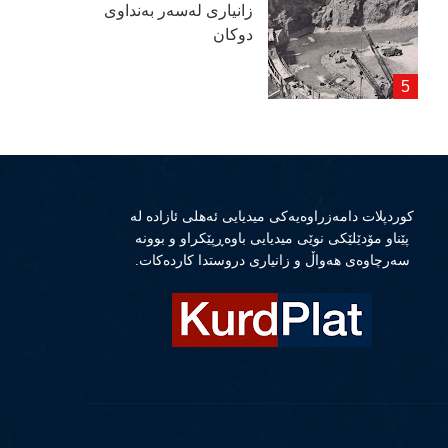
زانیاری لەسەر بەنداوی
دوكان
كوردپلات دامەزراوەیەكی میدیایی ئەهلی ئازادە لە
پێناو مۆدێلێكی نوێی میدیایی باوەڕپێكراو و بوونە
سەرچاوەی هەواڵ و زانیاری دروستدا كاردەكات.