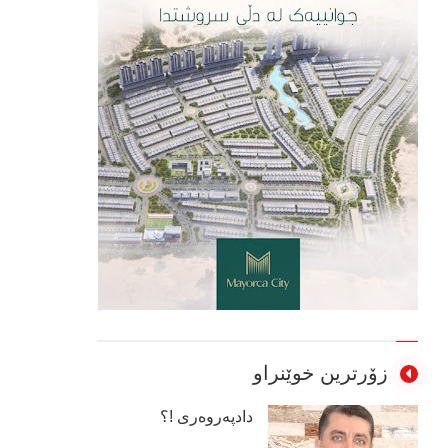
زۆرترین خوێنراو
دادپەروەری !؟