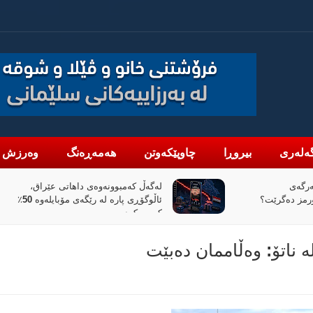
ەلەری
بیروڕا
چاوپێکەوتن
هەمەڕەنگ
وەرزش
هاتی عێراق،
«پیانۆ» و فەلسەفەی ناتەواوبوون
ئاڵوگۆڕی پارە لە رێگەی مۆبایلەوە 50٪
خوێندنەوەیەکی باختینی
 ناتۆ: وەڵاممان دەبێت