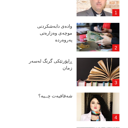
وادەی دابەشكردنی
موچەی وەزارەتی
پەروەردە
ڕاپۆرتێكی گرنگ لەسەر
زمان
شەفافیەت چــیە؟