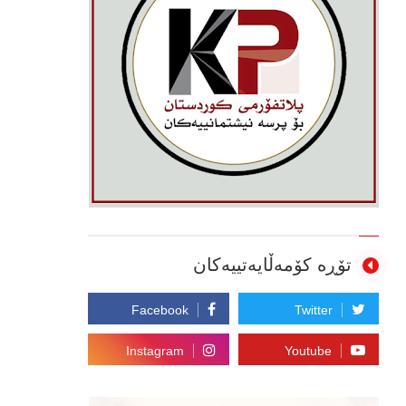
تۆڕە کۆمەڵایەتییەکان