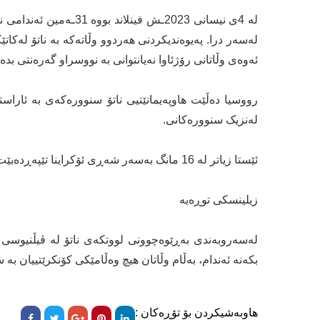
ئەوەی وڵاتانی رۆژئاوا نەیانتوانی بە نووسراو گەرەنتی بدە
رووسیا دەڵێت هاوپەیمانێتیی ناتۆ سنوورەکەی بە ئاراس
لەنزیک سنوورەکانی.
ئێستا زیاتر لە 16 مانگ بەسەر شەڕی ئۆکراینا تێپەڕدەبێت و هیچ ئاسۆیەکی گەش نییە بۆ کۆتاییهاتنی شەڕەکە بەمزووانە.
زیلینسکی توڕەیە
لەسەروبەندی بەڕێوەچوونی لووتکەی ناتۆ لە ڤیڵنیوسی پای
بکەنە ئەندام، بەڵام وڵاتان هیچ وەڵامێکی کۆنکرێتییان بە 
هاوبەشیکردن بۆ تۆڕەکان :