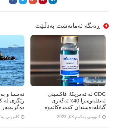
ڕەنگە ئەمانەشت بەدڵبێت
CDC لە ئەمریکا: ڤاکسینی
نەمسا و بەری
ئەنفلەوەنزا 40٪ ئەگەری
رێگری لە ک
گیانلەدەستدان کەمدەکاتەوە
دەگرنەبەر
کانوونی یەکەم 03, 2023
کانوونی یەکەم 23