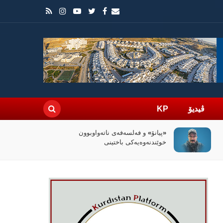
ڤیدیۆ
KP
سیاسەتی خۆتەعریبکردن لە باشووری
کوردستان