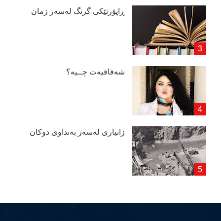
ڕاپۆرتێكی گرنگ لەسەر زمان
شەفافیەت چــیە؟
زانیاری لەسەر بەنداوی دوكان