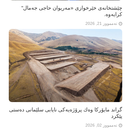
چێشتخانەی خێرخوازی «مەریوان حاجی جەمال"
كرایه‌وه‌.
تەممووز 21, 2026
گراند مایۆرکا وەك پرۆژەیەکی نایابی سلێمانی دەستی
پێکرد
تەممووز 02, 2026