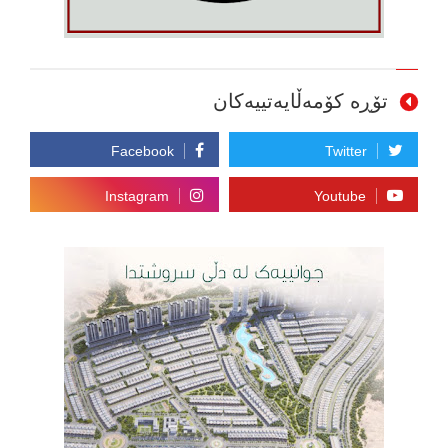
تۆڕە کۆمەڵایەتییەکان