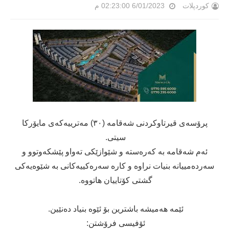
کوردپلات
6/01/2023 02:23:00 م
پرۆسەی قیرتاوکردنی شەقامە (٣٠) مەترییەکەی مایۆرکا
سیتی.
ئەم شەقامە بە کەرەستە و شێوازێکی تەواو پێشکەوتوو و
سەردەمییانە بنیات نراوە و کارە سەرەکییەکانی بە شێوەیەکی
گشتی کۆتاییان هاتووە.
ئێمە هەمیشە باشترین بۆ ئێوە بنیاد دەنێین.
ئۆفیسی فرۆشتن: