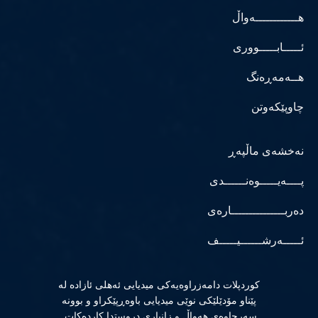
هــــــــــــەواڵ
ئـــــابـــــووری
هــەمەڕەنگ
چاوپێکەوتن
نەخشەی ماڵپەڕ
پــــەیـــــوەنــــــدی
دەربـــــــــــــــارەی
ئـــــەرشــــــیـــــف
كوردپلات دامەزراوەیەكی میدیایی ئەهلی ئازادە لە
پێناو مۆدێلێكی نوێی میدیایی باوەڕپێكراو و بوونە
سەرچاوەی هەواڵ و زانیاری دروستدا كاردەكات.