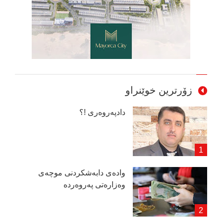
زۆرترین خوێنراو
دادپەروەری !؟
وادەی دابەشكردنی موچەی
وەزارەتی پەروەردە