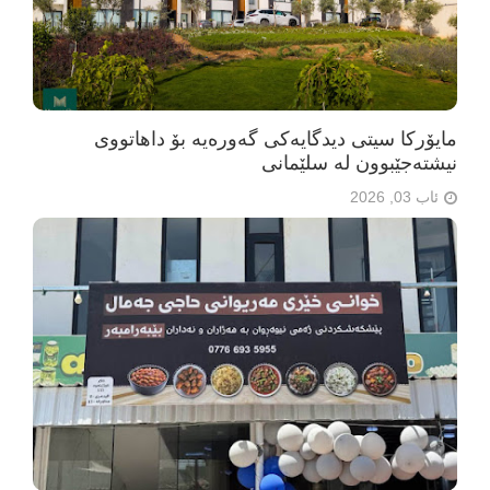
مایۆرکا سیتی دیدگایەکی گەورەیە بۆ داهاتووی
نیشتەجێبوون لە سلێمانی
ئاب 03, 2026