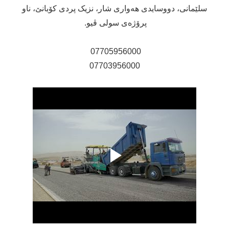
سلێمانی، دووسایدی هەواری شار، نزیک پردی کۆبانێ، ناو
پرۆژەی سولی ڤیو.
07705956000
07703956000