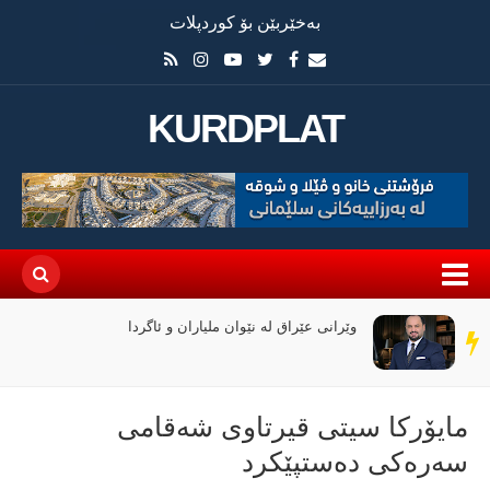
بەخێربێن بۆ کوردپلات
KURDPLAT
وێرانی عێراق لە نێوان ملیاران و ئاگردا
سەر
دێڕ
مایۆرکا سیتی قیرتاوی شەقامی
سەرەکی دەستپێکرد