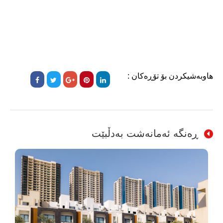
هاوبەشیکردن بۆ تۆڕەکان :
ڕەنگە ئەمانەشت بەدڵبێت