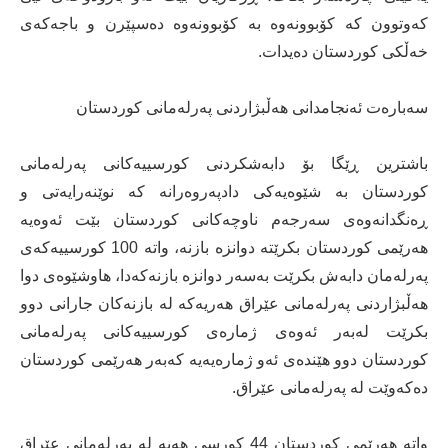
کەوتوون کە کۆبوونەوە بە کۆبوونەوە دەسپێرن و باجەکەی
خەڵکی کوردستان دەیدات.
سەبارەت ئەنجامدانی هەڵبژاردنی پەرلەمانی کوردستان
باشترین ڕێگا بۆ دابەشکردنی کورسییەکانی پەرلەمانی
کوردستان بە شێوەیەکی دادپەروەرانە کە نوێنەرایەتی و
ڕەنگدانەوەی سەرجەم ناوچەکانی کوردستان بێت ئەوەیە
هەرێمی کوردستان بکرێتە دوانزە بازنە، واتە 100 کورسییەکەی
پەرلەمان دابەش بکرێت بەسەر دوانزە بازنەکەدا، هاوشێوەی دوا
هەڵبژاردنی پەرلەمانی عێراق هەریەکە لە بازنەکان جارانی دوو
بکرێت لەبەر ئەوەی ژمارەی کورسییەکانی پەرلەمانی
کوردستان دوو هێندەی ئەو ژمارەیەیە کەبەر هەرێمی کوردستان
دەکەوێت لە پەرلەمانی عێراق.
واتە هەرێمی کوردستان 44 کورسی هەیە لە پەرلەمانی عێراق