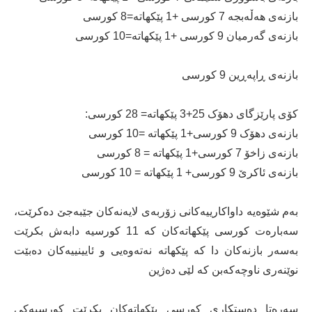
بازنەی هەڵەبجە 7 کورسی +1 پێکهاتە=8 کورسی
بازنەی گەرمیان 9 کورسی +1 پێکهاتە=10 کورسی
بازنەی ڕاپەڕین 9 کورسی
کۆی پارێزگای دهۆک 25+3 پێکهاتە= 28 کورسی:
بازنەی دهۆک 9 کورسی+1 پێکهاتە =10 کورسی
بازنەی زاخۆ 7 کورسی+1 پێکهاتە = 8 کورسی
بازنەی ئاکرێ 9 کورسی+ 1 پێکهاتە = 10 کورسی
بەم شێوەیە داواکارییەکانی زۆربەی لایەنەکان جێبەجێ دەکرێت،
سەبارەت کورسی پێکهاتەکان کە 11 کورسیە دابەش بکرێت
بەسەر بازنەکان دا کە پێکهاتە نەتەوەیی و ئایینییەکان دەبێت
نوێنەری ناوچەکەبن کە لێی دەژین
سەرەتا دەستکاری کورسی پێکهاتەکان بکرێت کورسیەکی