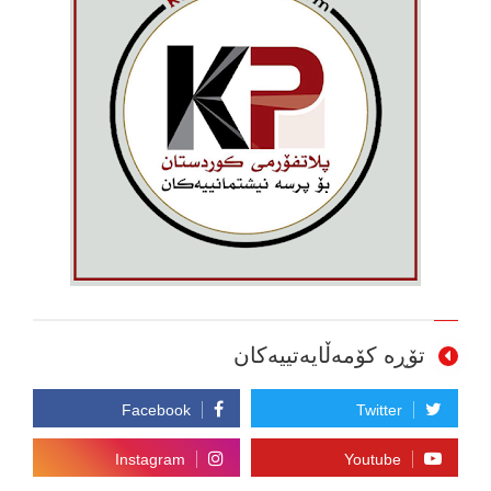
تۆڕە کۆمەڵایەتییەکان