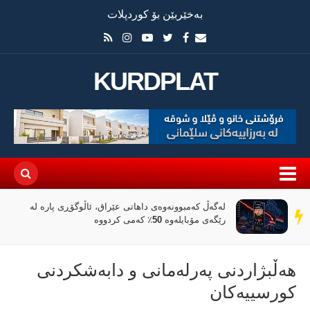
بەخێربێن بۆ کوردپلات
KURDPLAT
لەگەڵ کەمبوونەوەی داهاتی عێراق، ئاڵوگۆڕی پارە لە
سەر
رێگەی مۆبایلەوە 50٪ کەمی کردووە
دێڕ
هەڵبژاردنی پەرلەمانی و دابەشکردنی
کورسییەکان