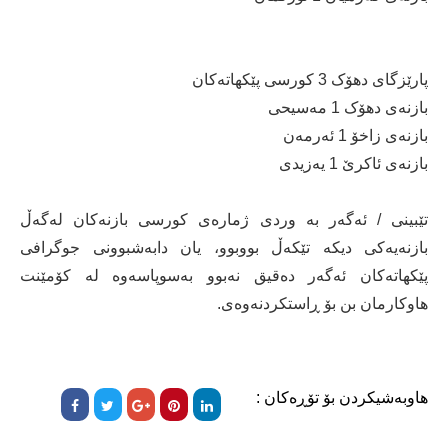
پارێزگای دهۆک 3 کورسی پێکهاتەکان
بازنەی دهۆک 1 مەسیحی
بازنەی زاخۆ 1 ئەرمەن
بازنەی ئاکرێ 1 یەزیدی
تێبینی / ئەگەر بە وردی ژمارەی کورسی بازنەکان لەگەڵ
بازنەیەکی دیکە تێکەڵ بووبوو، یان دابەشبوونی جوگرافی
پێکهاتەکان ئەگەر دەقیق نەبوو بەسوپاسەوە لە کۆمێنت
هاوکارمان بن بۆ ڕاستکردنەوەی.
هاوبەشیکردن بۆ تۆڕەکان :