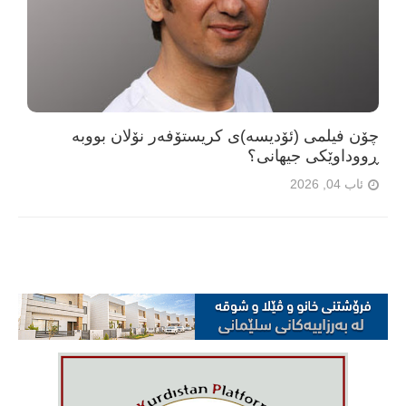
چۆن فیلمی (ئۆدیسە)ی کریستۆفەر نۆلان بووبە
ڕووداوێکی جیهانی؟
ئاب 04, 2026