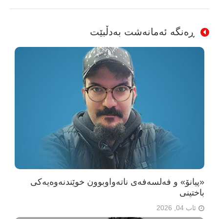
ڕەنگە ئەمانەشت بەدڵبێت
«پیانۆ» و فەلسەفەی ناتەواوبوون خوێندنەوەیەکی
باختینی
ئاب 04, 2026