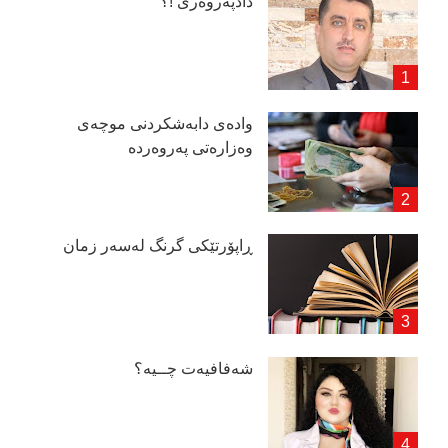
دادپەروەری !؟
وادەی دابەشكردنی موچەی
وەزارەتی پەروەردە
ڕاپۆرتێكی گرنگ لەسەر زمان
شەفافیەت چــیە؟