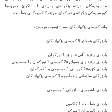
مەسیحیەکان بدرێتە پێکهاتەی یەزیدی لە ئاکرێ هەروەها
کورسییەکی پێکهاتەی تورکمان بدرێتە کاکەییەکانی هەڵەبجە
واتە کورسی پێکهاتەکان بەم شێوەیە دەردەچێت :
پارێزگای هەولێر 5 کورسی پێکهاتەکان
بازنەی ڕۆژهەڵاتی هەولێر 1 تورکمان
بازنەی ڕۆژئاوای هەولێر=2 کورسی 1 تورکمان و1 مەسیحی
بازنەی کۆیە=2 کورسی 1 مەسیحی و 1 تورکمان
پارێزگای سلێمانی و هەڵەبجە 3 کورسی پێکهاتەکان
بازنەی باشووری سلێمانی 1 مەسیحی
بازنەی هەڵەبجە 1 کاکەیی
بازنەی گەرمیان 1 تورکمان