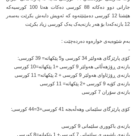
جارانی دوو دەکاتە 88 کورسی دەکات هەتا 100 کورسیەکە
هێشتا 12 کورسی دەمێنێتەوە کە ئەویش دابەش بکرێت بەسەر
12 بازنەکەدا بۆ هەر بازنەیەک یەک کورسی زیاد بکرێت
بەم شێوەیەی خوارەوە دەردەچێت :
-
کۆی پارێزگای هەولێر 34 کورسی و5 پێکهاتە= 39 کورسی:
بازنەی ڕۆژهەڵاتی هەولێر 9 کورسی +1 پێکهاتە=10 کورسی
بازنەی ڕۆژئاوای هەولێر 9 کورسی + 2 پێکهاتە= 11 کورسی
بازنەی کۆیە 9 کورسی +2 پێکهاتە= 11 کورسی
بازنەی سۆران 7 کورسی
کۆی پارێزگای سلێمانی وهەڵەبجە 41 کورسی+3=44 کورسی:
بازنەی باکووری سلێمانی 9 کورسی
بازنەی باشووری سلێمانی 7 کورسی+ 1 پێکهاتە=8 کورسی