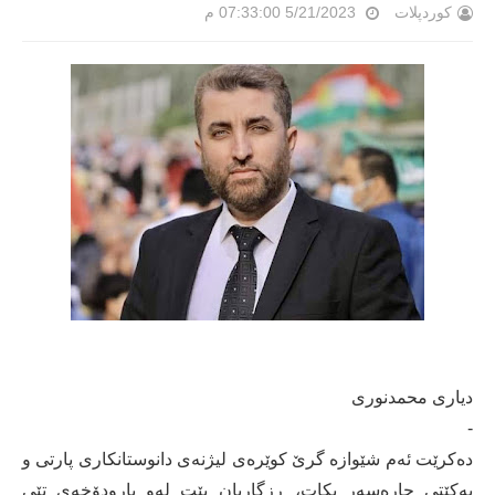
کوردپلات
5/21/2023 07:33:00 م
دیاری محمدنوری
-
دەکرێت ئەم شێوازە گرێ کوێرەی لیژنەی دانوستانکاری پارتی و
یەکێتی چارەسەر بکات، ڕزگاریان بێت لەو بارودۆخەی تێی