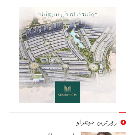
زۆرترین خوێنراو