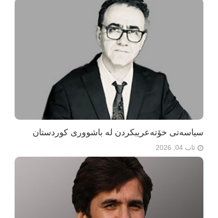
سیاسەتی خۆتەعریبکردن لە باشووری کوردستان
ئاب 04, 2026