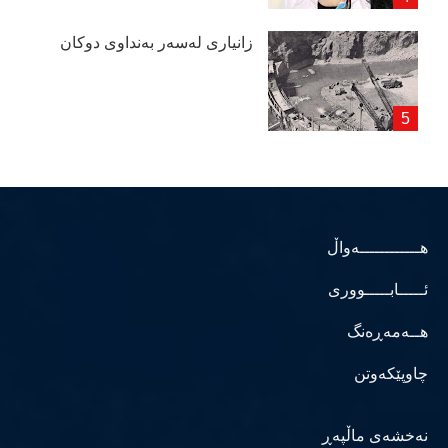
زانیاری لەسەر بەنداوی دوكان
هــــــــــــەواڵ
ئـــــابـــــووری
هــەمەڕەنگ
چاوپێکەوتن
نەخشەی ماڵپەڕ