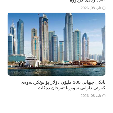
47% زیادی کردووە
ئاب 08, 2026
بانکی جیهانی 100 ملیۆن دۆلار بۆ نوێکردنەوەی
کەرتی دارایی سووریا تەرخان دەکات
ئاب 08, 2026