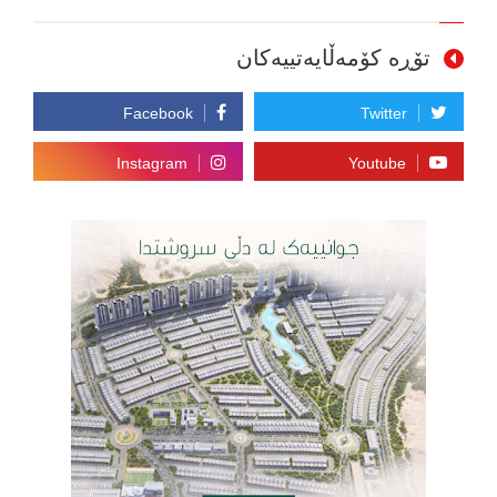
تۆڕە کۆمەڵایەتییەکان