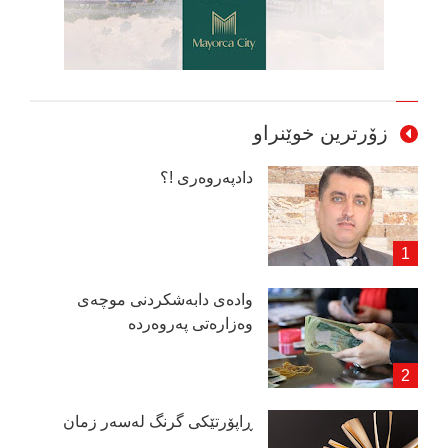
زۆرترین خوێنراو
دادپەروەری !؟
وادەی دابەشكردنی موچەی
وەزارەتی پەروەردە
ڕاپۆرتێكی گرنگ لەسەر زمان