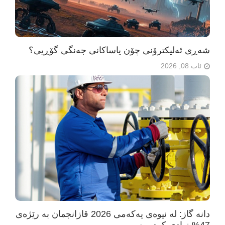
شەڕی ئەلیکترۆنی چۆن یاساکانی جەنگی گۆڕیی؟
ئاب 08, 2026
دانە گاز: لە نیوەی یەکەمی 2026 قازانجمان بە رێژەی