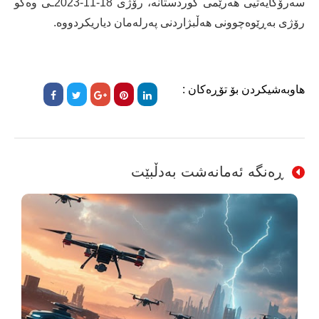
سەرۆکایەتیی هەرێمی کوردستانە، رۆژی 18-11-2023ـی وەکو
رۆژی بەڕێوەچوونی هەڵبژاردنی پەرلەمان دیاریکردووە.
هاوبەشیکردن بۆ تۆڕەکان :
ڕەنگە ئەمانەشت بەدڵبێت