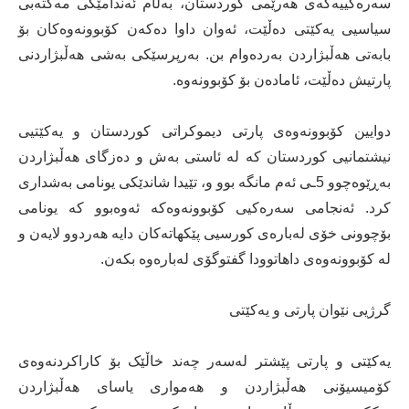
سەرەکییەکەی هەرێمی کوردستان، بەڵام ئەندامێکی مەکتەبی
سیاسیی یەکێتی دەڵێت، ئەوان داوا دەکەن کۆبوونەوەکان بۆ
بابەتی هەڵبژاردن بەردەوام بن. بەرپرسێکی بەشی هەڵبژاردنی
پارتیش دەڵێت، ئامادەن بۆ کۆبوونەوە.
دوایین کۆبوونەوەی پارتی دیموکراتی کوردستان و یەکێتیی
نیشتمانیی کوردستان کە لە ئاستی بەش و دەزگای هەڵبژاردن
بەڕێوەچوو 5ـی ئەم مانگە بوو و، تێیدا شاندێکی یونامی بەشداری
کرد. ئەنجامی سەرەکیی کۆبوونەوەکە ئەوەبوو کە یونامی
بۆچوونی خۆی لەبارەی کورسیی پێکهاتەکان دایە هەردوو لایەن و
لە کۆبوونەوەی داهاتوودا گفتوگۆی لەبارەوە بکەن.
گرژیی نێوان پارتی و یەکێتی
یەکێتی و پارتی پێشتر لەسەر چەند خاڵێک بۆ کاراکردنەوەی
کۆمیسیۆنی هەڵبژاردن و هەمواری یاسای هەڵبژاردن