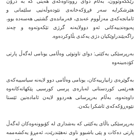
رێککەوتوون، بەڵام دوای رووداوەکەی هەینی کە بە درۆن
هێرشکرایە سەر فڕۆکەخانەی نێودەوڵەتیی سلێمانی و
ئامانجەکەی مەزڵووم عەبدی، فەرماندەی گشتیی هەسەدە بوو،
پەیوەندییەکانی ئەو دوولایەنە گرژی تێکەوتەوە و چەند
راگەیێندراوێکیان دژی یەکدی بڵاوکردەوە.
بەرپرسێکی یەکێتی: دوای تاوتوێی وەڵامی یونامی لەگەڵ پارتی
کۆدەبینەوە
بەگوێرەی زانیارییەکان، یونامی وەڵامی دوو لایەنە سیاسییەکەی
هەرێمی کوردستانی لەبارەی پرسی کورسیی پێکهاتەکانەوە
داوەتەوە، بەڵام بەرپرسانی هەردوو لایەن ئامادەنین ئێستا
نێوەڕۆکەکەی ئاشکرا بکەن.
بەرپرسێکی باڵای یەکێتی کە بەشداری لە کۆبوونەوەکان لەگەڵ
پارتی دەکات و پێی باشبوو ناوی نەهێندرێت، ئەمڕۆ یەکشەممە