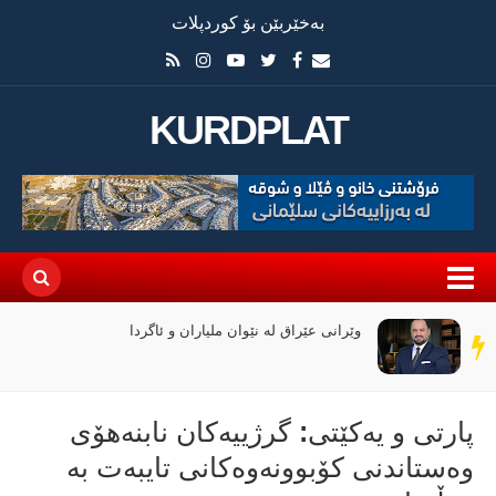
بەخێربێن بۆ کوردپلات
KURDPLAT
وێرانی عێراق لە نێوان ملیاران و ئاگردا
سەر
دێڕ
پارتی و یەکێتی: گرژییەکان نابنەهۆی
وەستاندنی کۆبوونەوەکانی تایبەت بە