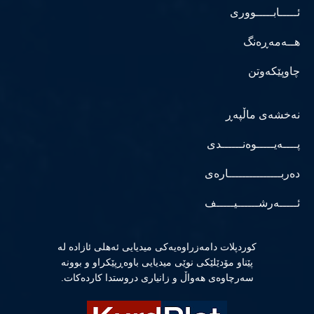
ئـــــابـــــووری
هــەمەڕەنگ
چاوپێکەوتن
نەخشەی ماڵپەڕ
پــــەیـــــوەنــــــدی
دەربـــــــــــــــارەی
ئـــــەرشــــــیـــــف
كوردپلات دامەزراوەیەكی میدیایی ئەهلی ئازادە لە
پێناو مۆدێلێكی نوێی میدیایی باوەڕپێكراو و بوونە
سەرچاوەی هەواڵ و زانیاری دروستدا كاردەكات.