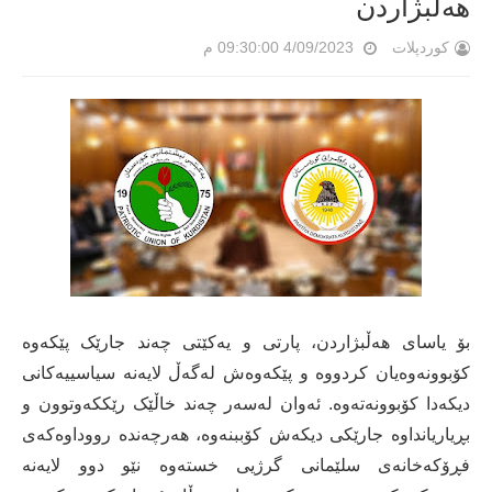
هەڵبژاردن
کوردپلات
4/09/2023 09:30:00 م
بۆ یاسای هەڵبژاردن، پارتی و یەکێتی چەند جارێک پێکەوە
کۆبوونەوەیان کردووە و پێکەوەش لەگەڵ لایەنە سیاسییەکانی
دیکەدا کۆبوونەتەوە. ئەوان لەسەر چەند خاڵێک رێککەوتوون و
بڕیاریانداوە جارێکی دیکەش کۆببنەوە، هەرچەندە رووداوەکەی
فڕۆکەخانەی سلێمانی گرژیی خستەوە نێو دوو لایەنە