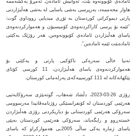
ئامادەی کۆبوونەوە بێت، ئەوانیش ئامادەن. ئەمڕۆ یەکشەممە
هاوار محەممەد، بەرپرسی بەشی یاسایی لە بەشی هەڵبژاردنی
پارتی دیموکراتی کوردستان بە تۆڕی میدیایی رووداوی گوت:
"ئێمە بۆ پرسی کاراکردنەوەی کۆمیسیۆن و هەموارکردنەوەی
یاسای هەڵبژاردن ئامادەی کۆبوونەوەین. هەر رۆژێک یەكێتی
ئامادەبێت ئێمە ئامادەین".
تەنیا خاڵی سەرەکی ناکۆکیی پارتی و یەکێتی بۆ
هەموارکردنەوەی یاسای هەڵبژاردن، 11 کورسی کۆتای
پێکهاتەکانە لە 111 کورسییەکەی پەرلەمانی کورستان.
رۆژی 26-03-2023، دڵشاد شەهاب، گوتەبێژی سەرۆکایەتیی
هەرێمی کوردستان لە کۆنفرانسێکی رۆژنامەڤانیدا مەرسوومی
سەرۆکی هەرێمی کوردستانی بۆ دیاریکردنی رۆژی هەڵبژاردن
خستەڕوو و رایگەیاند، سەرۆکی هەرێمی کوردستان بەپێی
یاسای ژمارە یەکی ساڵی 2005ـی هەموارکراو کە یاسای