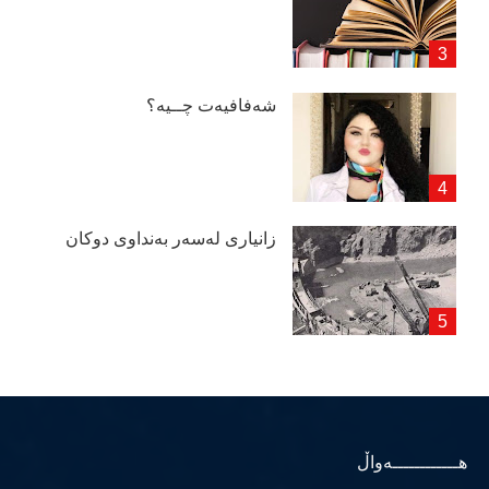
شەفافیەت چــیە؟
زانیاری لەسەر بەنداوی دوكان
هــــــــــــەواڵ