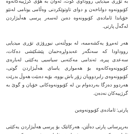
بە تۆڕی میدیایی رووداوی گوت، ئەوان بە هۆی گرژییەکانەوە
کۆبوونەوە دواناخەن و دوای تاوتوێکردنی وەڵامی یونامی لەنێو
خۆیاندا ئامادەی کۆبوونەوە دەبن لەسەر پرسی هەڵبژاردن
لەگەڵ پارتی.
هەر ئەمڕۆ یەکشەممە، لە بووڵتەنی نیوڕۆژی تۆڕی میدیایی
رووداودا کە سەنگەر عەبدولڕەحمان پێشکێشی دەکات،
سەعدی پیرە، ئەندامی مەکتەبی سیاسیی یەکێتی لەبارەی
کۆبوونەوەکانەوە بۆ هەمواری یاسای هەڵبژاردن گوتی،
کۆبوونەوەی رابردوویان زۆر باش بووە، بۆیە دەبێت هەوڵ بدرێت
هەردوو دەزگا بەردەوام بن لە کۆبوونەوەکانی خۆیان و گوێ بە
گرژییەکان نەدەن.
پارتی: ئامادەی کۆبوونەوەین
بەرپرسانی پارتی دەڵێن، هەرکاتێک بۆ پرسی هەڵبژاردن یەکێتی