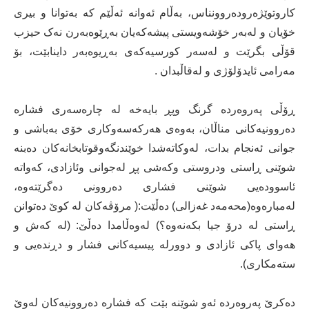
کاروتوێژەرودەروونناس، بەڵام ئەوانە ئەڵێم کە بەتوانا و بیری
خۆیان و لەبەر خۆشەویستی پیشەکەیان بەڕێوەبەرن نەک حیزب
قۆڵی بگرێت و لەسەر کورسیەکەی بەڕیوەبەر داینابێت، بۆ
مەرامی ئایدۆلۆژی و لەقاڵبدان .
ڕۆڵی پەروەردە گرنگ وپڕ بایەخە لە چارەسەری فشارە
دەروونیەکانی مناڵان، بەوەی هەرکەسەوکاری خۆی بەباشی و
جوانی ئەنجام بدات، لەوکاتەشدا خوێندنگەوقوتابخانەکان دەبنە
شوێنی ڕاستی ودروستی وکەشی پڕ لەجوانی وئازادی، کەواتە
ئاسوودەیی شوێنی فشاری دەروونی دەگرێتەوە،
لەمبارەوە(محەمەد غەزالی) دەڵێت:( مرۆڤەکان لە کوێ دەتوانن
ڕاستی لە درۆ جیا بکەنەوە؟) لەوەڵامدا دەڵێ: (لە کەش و
هەوای پاکی ئازادی و دوورلە پیسیەکانی فشار و دڕندەیی و
ستەمکاری).
دەکرێ پەروەردە ئەو شوێنە بێت کە فشارە دەروونیەکان لەوێ