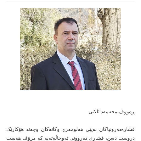
ڕەووف محەمەد ئالانی
فشارەدەرونیاکان بەپێی هەلومەرج وکاتەکان وچەند هۆکارێک
دروست دەبن، فشاری دەروونی ئەوحاڵەتەیە کە مرۆڤ هەست