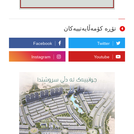
تۆڕە کۆمەڵایەتییەکان