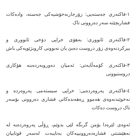
١-فاکتەری جەستەیی: زۆرجارنەخۆشیەکی جەستە، وادەکات
فشاربچێتە سەر دەروونی تاک
٢-فاکتەری ئابووری: بەهۆی خراپی دۆخی ئابووری و
بیرکردنەوەی زۆر دروست دەبێ یان نەبوونی کاروبژێویەکی باش
٣-فاکتەری کۆمەڵایەتی: ئەمیان دەوروبەردەبنە هۆکاری
دروستبوونی
٤-فاکتەری پەروەردەیی: خراپی سیستەمی پەروەردە و
نەخوێندنەوەی هەموو ڕەهەندەکانی فشاری دەروونی بۆسەر
تاک دروست دەکات
ئەوەی لێرەدا بۆمن گرنگە لێی بدوێم، ڕۆڵی پەروەردەیە لە
نەهێشتنی فشارەدەروونییەکان بەتایبەت لەسەر قوتابیان