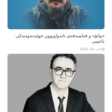
«پیانۆ» و فەلسەفەی ناتەواوبوون خوێندنەوەیەکی
باختینی
ئاب 04, 2026