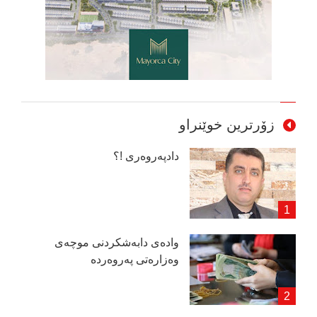
زۆرترین خوێنراو
دادپەروەری !؟
وادەی دابەشكردنی موچەی
وەزارەتی پەروەردە