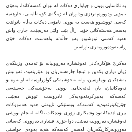
بە نائاسایی بوون و جیاوازی دەکات لە نێوان کەسەکاندا، بەهۆی
نامۆیی ودوورەپەرێزی ودابڕان لە ژینگەی کۆمەڵایەتی، جارهەیە
کەسی تووشبوو هەست بە بوونی نامۆیی دەکات بەڵام ناتوانێت
بەسەر هەستەکانی خۆیدا زاڵ بێت ولێی دەربچێت، جاری واش
هەیە کەسی تووشبوو بەو حاڵەتە واهەست دەکات خۆی
ڕاستەودەوروبەری ناڕاستن.
دەکرێ هۆکارەکانی ئەوفشارە دەروونیانە بۆ تەمەن وژینگەی
ژیان دیاری بکەین و ئینجا چارەسەریان بۆ بدۆزینەوە، ئەوانیش
بەشێکیان بۆماوەیین، واتە نەخۆشیەکی گوازراوەیە لەباوانەوە بۆ
نەوەکانیان، یان لەئەنجامی بوونی نەخۆشیەکی جەستەیی
کەسەکە بەبیرکردنەوەیەکی نادروست تووش دەبێت،
جۆرێکیترئەوەیە کەسەکە ویستێکی تایبەتی هەیە هەمووکات
بیری لێدەکاتەوە وشیکاری زۆری بۆدەکات ناگاتە ئەنجام تووشی
ئەوفشارە دەروونیە دەبێت، دوا جۆری فشاری دەروونی کەسانی
دەوروبەرکاریگەریان لەسەر کەسەکە هەیە بەوەی خواستی