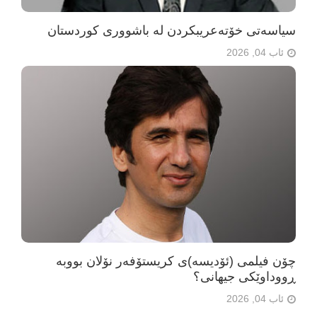
سیاسەتی خۆتەعریبکردن لە باشووری کوردستان
ئاب 04, 2026
چۆن فیلمی (ئۆدیسە)ی کریستۆفەر نۆلان بووبە
ڕووداوێکی جیهانی؟
ئاب 04, 2026