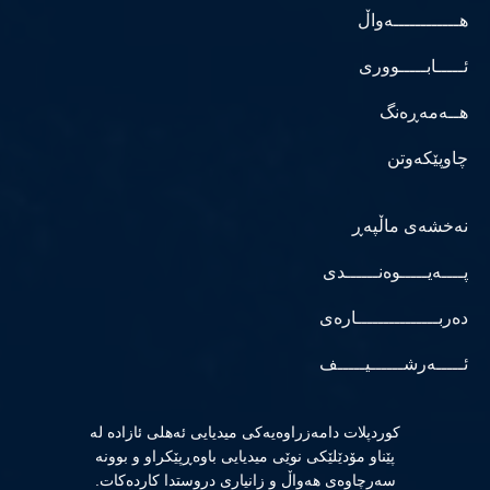
هــــــــــــەواڵ
ئـــــابـــــووری
هــەمەڕەنگ
چاوپێکەوتن
نەخشەی ماڵپەڕ
پــــەیـــــوەنــــــدی
دەربـــــــــــــــارەی
ئـــــەرشــــــیـــــف
كوردپلات دامەزراوەیەكی میدیایی ئەهلی ئازادە لە
پێناو مۆدێلێكی نوێی میدیایی باوەڕپێكراو و بوونە
سەرچاوەی هەواڵ و زانیاری دروستدا كاردەكات.