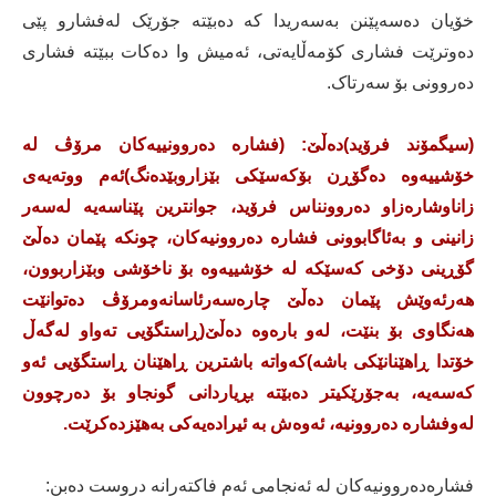
خۆیان دەسەپێنن بەسەریدا کە دەبێتە جۆرێک لەفشارو پێی
دەوترێت فشاری کۆمەڵایەتی، ئەمیش وا دەکات ببێتە فشاری
دەروونی بۆ سەرتاک.
(سیگمۆند فرۆید)دەڵێ: (فشارە دەروونییەکان مرۆڤ لە
خۆشییەوە دەگۆڕن بۆکەسێکی بێزاروبێدەنگ)ئەم ووتەیەی
زاناوشارەزاو دەروونناس فرۆید، جوانترین پێناسەیە لەسەر
زانینی و بەئاگابوونی فشارە دەروونیەکان، چونکە پێمان دەڵێ
گۆڕینی دۆخی کەسێکە لە خۆشییەوە بۆ ناخۆشی وبێزاربوون،
هەرئەوێش پێمان دەڵێ چارەسەرئاسانەومرۆڤ دەتوانێت
هەنگاوی بۆ بنێت، لەو بارەوە دەڵێ(ڕاستگۆیی تەواو لەگەڵ
خۆتدا ڕاهێنانێکی باشە)کەواتە باشترین ڕاهێنان ڕاستگۆیی ئەو
کەسەیە، بەجۆرێکیتر دەبێتە بڕیاردانی گونجاو بۆ دەرچوون
لەوفشارە دەروونیە، ئەوەش بە ئیرادەیەکی بەهێزدەکرێت.
فشارەدەروونیەکان لە ئەنجامی ئەم فاکتەرانە دروست دەبن: