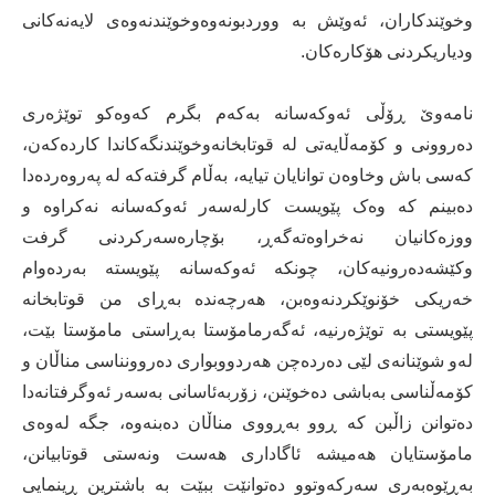
وخوێندکاران، ئەوێش بە ووردبونەوەوخوێندنەوەی لایەنەکانی
ودیاریکردنی هۆکارەکان.
نامەوێ ڕۆڵی ئەوکەسانە بەکەم بگرم کەوەکو توێژەری
دەروونی و کۆمەڵایەتی لە قوتابخانەوخوێندنگەکاندا کاردەکەن،
کەسی باش وخاوەن توانایان تیایە، بەڵام گرفتەکە لە پەروەردەدا
دەبینم کە وەک پێویست کارلەسەر ئەوکەسانە نەکراوە و
ووزەکانیان نەخراوەتەگەڕ، بۆچارەسەرکردنی گرفت
وکێشەدەرونیەکان، چونکە ئەوکەسانە پێویستە بەردەوام
خەریکی خۆنوێکردنەوەبن، هەرچەندە بەڕای من قوتابخانە
پێویستی بە توێژەرنیە، ئەگەرمامۆستا بەڕاستی مامۆستا بێت،
لەو شوێنانەی لێی دەردەچن هەردووبواری دەروونناسی مناڵان و
کۆمەڵناسی بەباشی دەخوێنن، زۆربەئاسانی بەسەر ئەوگرفتانەدا
دەتوانن زاڵبن کە ڕوو بەڕووی مناڵان دەبنەوە، جگە لەوەی
مامۆستایان هەمیشە ئاگاداری هەست ونەستی قوتابیانن،
بەڕێوەبەری سەرکەوتوو دەتوانێت ببێت بە باشترین ڕینمایی