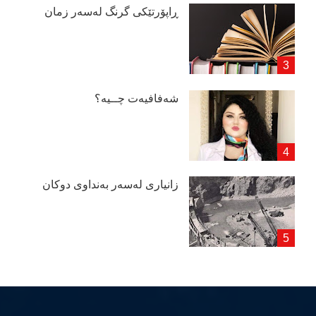
ڕاپۆرتێكی گرنگ لەسەر زمان
شەفافیەت چــیە؟
زانیاری لەسەر بەنداوی دوكان