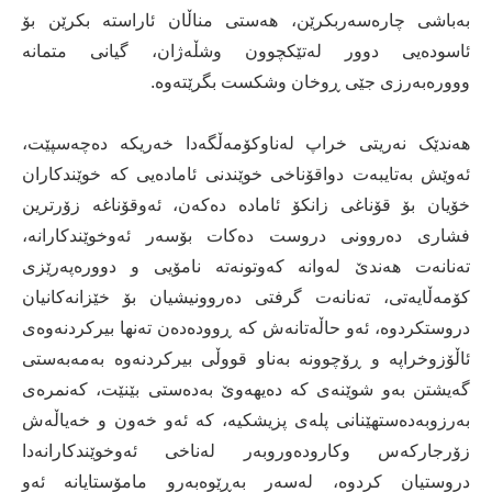
بەباشی چارەسەربکرێن، هەستی مناڵان ئاراستە بکرێن بۆ
ئاسودەیی دوور لەتێکچوون وشڵەژان، گیانی متمانە
ووورەبەرزی جێی ڕوخان وشکست بگرێتەوە.
هەندێک نەریتی خراپ لەناوکۆمەڵگەدا خەریکە دەچەسپێت،
ئەوێش بەتایبەت دواقۆناخی خوێندنی ئامادەیی کە خوێندکاران
خۆیان بۆ قۆناغی زانکۆ ئامادە دەکەن، ئەوقۆناغە زۆرترین
فشاری دەروونی دروست دەکات بۆسەر ئەوخوێندکارانە،
تەنانەت هەندێ لەوانە کەوتونەتە نامۆیی و دوورەپەرێزی
کۆمەڵایەتی، تەنانەت گرفتی دەروونیشیان بۆ خێزانەکانیان
دروستکردوە، ئەو حاڵەتانەش کە ڕوودەدەن تەنها بیرکردنەوەی
ئاڵۆزوخراپە و ڕۆچوونە بەناو قووڵی بیرکردنەوە بەمەبەستی
گەیشتن بەو شوێنەی کە دەیهەوێ بەدەستی بێنێت، کەنمرەی
بەرزوبەدەستهێنانی پلەی پزیشکیە، کە ئەو خەون و خەیاڵەش
زۆرجارکەس وکارودەوروبەر لەناخی ئەوخوێندکارانەدا
دروستیان کردوە، لەسەر بەڕێوەبەرو مامۆستایانە ئەو