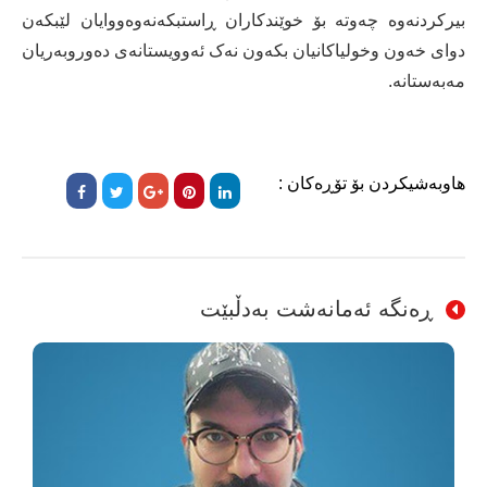
بیرکردنەوە چەوتە بۆ خوێندکاران ڕاستبکەنەوەووایان لێبکەن
دوای خەون وخولیاکانیان بکەون نەک ئەوویستانەی دەوروبەریان
مەبەستانە.
هاوبەشیکردن بۆ تۆڕەکان :
ڕەنگە ئەمانەشت بەدڵبێت