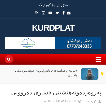
بەخێربێن بۆ کوردپلات
KURDPLAT
«پیانۆ» و فەلسەفەی ناتەواوبوون خوێندنەوەیەکی
سەر
باختینی
دێڕ
پەروەردەونەهێشتنی فشاری دەروونی
کوردپلات
4/05/2023 04:08:00 م