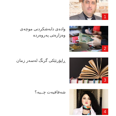
وادەی دابەشكردنی موچەی
وەزارەتی پەروەردە
ڕاپۆرتێكی گرنگ لەسەر زمان
شەفافیەت چــیە؟