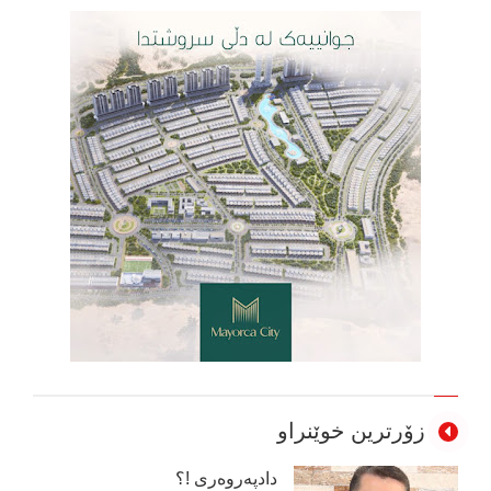
زۆرترین خوێنراو
دادپەروەری !؟