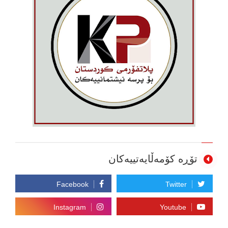
تۆڕە کۆمەڵایەتییەکان