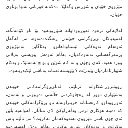
مێژووی خۆیان و شۆڕش وگەلێک دەکەنە قوربانی تەنها بۆناوی
خۆیان.
لەلایەکی ترەوە ئەوڕووداوانە شۆڕبونەوە بۆ ناو کۆمەڵگە،
لەمیدیاکان وپڕۆگرامی خوێندن ڕەنگدەدەنەوە، من لەگەڵ
ئەوەدام نەوەکانی ئێستاوداهاتوو بەئاگابن لەمێژووی
پڕمەرگەساتی نەتەوەکەیان، بەڵام ئەوەش پێویستی بەپلانی
وورد هەیە، کەی وچۆن و لە کام شوێن و بۆ چ تەمەنێک و بەکام
شێوازئاماژەیان پێبدرێت ؟ پێویستە ئەمانە بەباشی لێکبدرێنەوە.
ڕوونتروڕاشکاوانە تربڵێم، لەناوپڕۆگرامەکانی خوێندن
بەشێوازی دوور لە ڕەچاوکردنی حاڵەتی دەروونی و تەمەن،
ئەوڕووداوو کارەساتانە خزێنراونەتە ناو پڕۆگرامەکانی خوێندن
کە دەبنە هۆکاری ترس ودڵەڕاوکێ لای مناڵان، لەوانەیە بڵێن
ئەی چۆن باسی مێژووی نەتەوەکەمان نەکرێت؟ من ناڵێم باس
نەکرێت و نەوەکان شارەزانەکرێن، بەڵام وەک لەسەرەوە