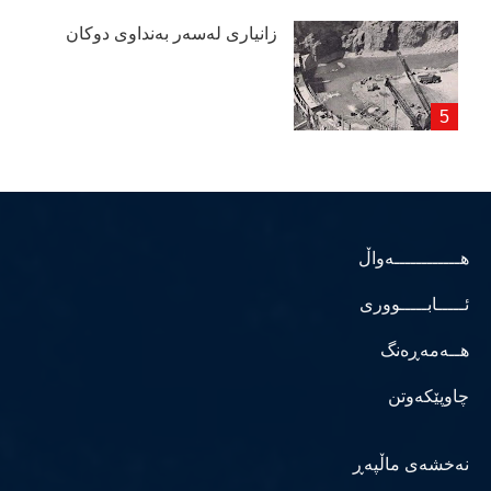
زانیاری لەسەر بەنداوی دوكان
هــــــــــــەواڵ
ئـــــابـــــووری
هــەمەڕەنگ
چاوپێکەوتن
نەخشەی ماڵپەڕ