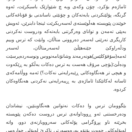
ئاماژەم بۆکرد، چۆن وکەی وبە چ شێوازێک باسبکرێت، ئەوە
گرنگە، پۆلێنکردنی بابەتەکان و چۆنێتی ناساندنی بۆ قۆناغەکانی
خوێندن پێویستە هەڵوێستەی لەسەربکرێت ئینجا دابنرێن، ئەویش
بەپێی تەمەن و توانای وەرگرتنی بابەتەکە ودروست نەکردنی
کاریگری نەرێنی لەسەر دەروونی مناڵان، وابێت کە ترس وبیم
ودڵەراوکێ جێنەهێڵێ لەسەرمناڵان، لەسەر
ئەمە(سۆفۆکلێس)هونەرمەند وشانۆنامەنووس ونوسەردەپرسێت
ودەڵێ:(بۆچی مرۆڤ هەست بە ترس دەکات بەڵکو بە ڕێکەوت
و هیچی تر هەنگاوەکانی ڕێبەرایەتی نەکات؟) ئەمە ووڵامەکەی
ئاسانە لەکاتێکدا ئاماژەی بە ڕیبەرایەتی نەکردنی هەنگاوەکان
کردوە.
بێگوومان ترس وا دەکات نەتوانین هەنگاوبنێین، نیشاندان
ودەرخستنی ئەو ڕووداوانەی ترس دروست دەکەن پێویستە
بخرێنە ناو پڕۆگرامی پۆلەکانی سەرووبازنەی دوو، واتە
لەپۆلەکانی حەوت بۆنۆو بەرەوسەرتر، ناکرێ لەپۆلی چوارەمی