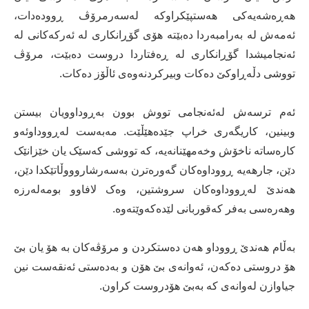
هەڕەشەیەکی هەستپێکراوکە لەسەرمرۆڤ ڕوودەدات،
ئەمەش لە بەرامبەردا دەبێتە هۆی گۆڕانکاری لە ئەرکەکانی لە
ئەنجامیشدا گۆڕانکاری لە ڕەفتاردا دروست دەبێت، مرۆڤ
تووشی دڵەڕاوکێ دەکات وبیرکردنەوەی ئاڵۆز دەکات.
ئەم ترسەش لەئەنجامی تووش بوون بەڕوداوویان بیستن
وبینین، کاریگەری خراپ جێدەهێڵێت. مەبەست لەڕووداوئەو
کارەساتە ناخۆش وخەمهێنانەیە، کە تووشی کەسێک یان خێزانێک
دێن، جارهەیە ڕووداوەکان گەورەترن بەسەرشاروووڵاتێکدا دێن،
هەندێ لەڕووداوەکان سروشتین، وەک لافاوو بومەلەرزە
وهەرەسی بەفر کەقوربانی لێدەکەوێتەوە.
بەڵام هەندێ ڕووداو هەن دەستکردن و مرۆڤەکان بە هۆ یان بێ
هۆ دروستی دەکەن، ئەوانەی بێ هۆن و بەدەستی ئەنقەست نین
جیاوازن لەوانەی کە بەبێ هۆدروست کراون.