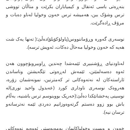
بنەڕەتی باسی ئەنفال و کیمیاباران بکرێت و مناڵان تووشی
ترس وشۆک ببن، هەمیشە ترس خەون وخولیا لەناو دەبات و
مرۆڤ ڕادەگرێت.
نوسەری گەورە وڕۆماننووس(پاولۆکۆیلۆ)دەڵێ:( تەنها یەک شت
هەیە کە خەون وخولیا مەحاڵ دەکات، ئەویش ترسە).
لەناودنیای ڕۆشنبیری ئێمەشدا چەندین ڕاوبیروبۆچوون هەن
ئەوە دەسەلمێنن، ئێمەش لەڕەوتی تێگەیشتن وناساندن
ئاراستەکان لە نەتەوەکانی تر کەمترنین، نمونەشمان زۆرە،
هەروەک نوسەری ناوداری کورد (عەبدول واحید نوری)لە
نوسینی پەخشانێکدا دەڵێ:(خەریک بووبنوسم ترس باشنیە، بەڵام
باش بوو زوو دەستم گرتەوەوزانیم دەردی ئێمە نەترسانەو
ترسان نیە).
خەون و ویست وخولیاکانمان بەمەبەستی ئەوەیە نەوەکانی