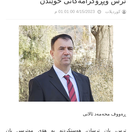
ترس وپڕۆگرامەکانی خوێندن
کوردپلات
4/15/2023 01:01:00 م
ڕەووف محەمەد ئالانی
ترس، یان ترسان، هەستکردنە بە هۆی مەترسی یان