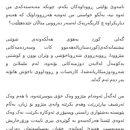
نامەوێ پۆلێنی ڕووداوەکان بکەم، چونکە مەبەستەکەی من
ئەوە نیە، بەڵکو خواستی من ئەوەیە هەرڕووداوێک کە هەیەو
دیاریکراوە چ کاریگەریەک لەسەر دەروونی مناڵان جێدەهێڵێت؟
گەلی کورد بەهۆی هەڵکەوتەی شوێنی
نیشتمانەکەی(کوردستان)لەهەموو کات وسەردەمەکانی
مێژوودا، ڕووبەڕووی شەڕوناخۆشی و وێران بوون و کوشتنی
بەکۆمەڵ لەلایەن دوژمنەکانی بۆتەوە، لەم ململانێ و
شەڕودوژمنکاریانەشدا، کارەسات و ڕووداووی ناخۆش هاتۆتە
بەر دەم ئەم گەلە.
من لەگەڵ ئەوەدام مێژوو وەک خۆی بنوسرێتەوە، تا هەم وەک
ئەرشیف بپارێزرێت وهەم بکرێتە وانەی مێژوو بۆ ژیان، بەڵام
پێویستە بەشێوازی زانستی وپسپۆڕی ئەوکارە بکرێت، نەک وەک
ئەوەی ئێستا هەرکەسەو بە گوێرەی بیری تایبەت وزۆرجاریش
بەمەبەست هەندێ لەوانەی خۆیان بەسیاسەتوان دەزانن،