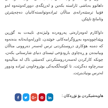
داهاتوو بەباشی ئاراستە بکەین و لەڕێگەی دوورکەوتنەوە لەو
فۆبیا ترسێنەرانەی مناڵان ئیرادەوتوانستەکانیان دەچەپێنرێن
وئامانج ناپێکن.
داواکارم لەوەزارەتی پەروەردە ولیژنەی تایبەت بە گۆڕین
وپێداچوونەوە بەپڕۆگرامەکانی خوێندن، ئاوڕلەوبابەتانە بدەنەوە
کە دەبنە هۆکاری دروستکردنی ترس لەسەر دەروونی مناڵان
وبیانبدەن و ڕەچاوی بارودۆخی ئیستای دنیای شارستانی بکەن،
چونکە کارکردن لەسەردروستکردنی کەسێتی تاک لە مناڵیەوە
سەرچاوە دەگرێت، تا کۆمەڵگەیەکی بوێروخاوەن ئیرادە ودوور
لەترس بونیادبنرێت.
هاوبەشیکردن بۆ تۆڕەکان :