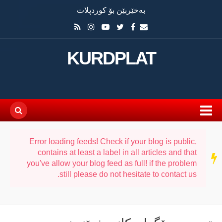
بەخێربێن بۆ کوردپلات
KURDPLAT
Error loading feeds! Check if your blog is public,
contains at least a label in all articles and that
سەر
دێڕ
you've allow your blog feed as full! if the problem
still please do not hesitate to contact us.