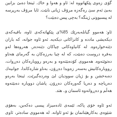
گۆی زەوی پێكهاتووە لە: ئاو و هەوا و خاك. ئینجا دەبێ بزانین
بەبێ ئەم سێ رەگەزە مرۆڤ ژیانی نابێت. ئایا مرۆڤ بەرپرسە
لە پیسبوونی ژینگە؟ بەچی پیس دەبێت؟
ئاو: هەموو گیانلەبەرێك 85%ی پێكهاتەكەی ئاوە، باقیەكەی
دیكەیشی مادده‌ و كانزاكانی دیكەیە. ئەو ئاوە جوانە، كە باران
دێتەخوارەوە. لە كانیاوەكانی چیاكان دێنەدەر. هەروەها لەو
بەفرە دروست دەبێت، كە لە چیا بەرزەكان بە گەرمای هەتاو
دەتوێتەوە. هەمووی كۆدەبێتەوە و بەرەو رووبارەكان دەڕوات،
رووبارەكانیش بەسەر زەویدا دەڕۆن، بەناو شارەكاندا، جوانیەك
دەبەخشن و بۆ ژیان سوودیان لێ وەردەگیرێت. ئینجا بەرەو
دەریاچە و دەریا گەورەكان دەڕۆن. پاشان دووبارە دەبێتەوە
هەڵم و دەڕواتەوە ئاسمان و.. هتد.
ئەو ئاوە خۆی پاكە، ئێمەی ئادەمیزاد پیسی دەكەین، بەهۆی
شێوەی بەكارهێنانمان بۆ ئەو ئاوانە. لە هەمووی سادەتر، ئاوی