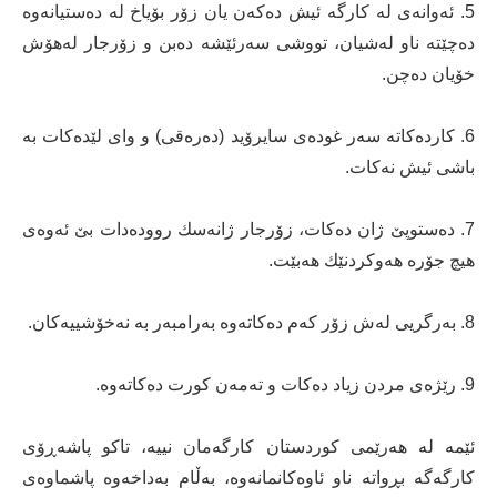
5. ئەوانەی لە كارگە ئیش دەكەن یان زۆر بۆیاخ لە دەستیانەوە
دەچێتە ناو لەشیان، تووشی سەرئێشە دەبن و زۆرجار لەهۆش
خۆیان دەچن.
6. كاردەكاتە سەر غودەی سایرۆید (دەرەقی) و وای لێدەكات بە
باشی ئیش نەكات.
7. دەستوپێ ژان دەكات، زۆرجار ژانەسك روودەدات بێ ئەوەی
هیچ جۆرە هەوكردنێك هەبێت.
8. بەرگریی لەش زۆر كەم دەكاتەوە بەرامبەر بە نەخۆشییەكان.
9. رێژەی مردن زیاد دەكات و تەمەن كورت دەكاتەوە.
ئێمە لە هەرێمی كوردستان كارگەمان نییە، تاكو پاشەڕۆی
كارگەگە بڕواتە ناو ئاوەكانمانەوە، بەڵام بەداخەوە پاشماوەی