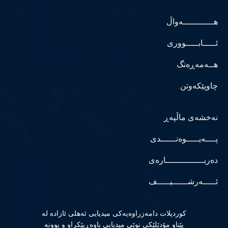
هــــــــــــەواڵ
ئـــــابـــــووری
هــەمەڕەنگ
چاوپێکەوتن
نەخشەی ماڵپەڕ
پــــەیـــــوەنــــــدی
دەربـــــــــــــــارەی
ئـــــەرشــــــیـــــف
كوردپلات دامەزراوەیەكی میدیایی ئەهلی ئازادە لە
پێناو مۆدێلێكی نوێی میدیایی باوەڕپێكراو و بوونە