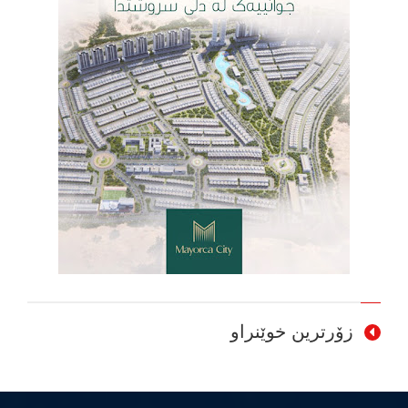
زۆرترین خوێنراو