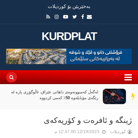
بەخێربێن بۆ کوردپلات
KURDPLAT
لەگەڵ کەمبوونەوەی داهاتی عێراق، ئاڵوگۆڕی پارە لە
سەر
رێگەی مۆبایلەوە 50٪ کەمی کردووە
دێڕ
ژینگە و ئافرەت و كۆرپەکەی
کوردپلات
12/19/2023 12:47:00 م