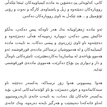
كانی، كەلوپەلی پێ دەشۆین بە مادده‌ كیمیاوییەكان. ئینجا تێكەڵی
رووبارەكان دەبێتەوە و زبڵ و پاشماوەی كارگە و نەوت و رۆنی
ئۆتۆمبێل و ... هتد تێكەڵ بە ئاوی رووبارەكان دەكەین.
ئەو مادده‌ ژەهراوییانە نەك هەر ئاوەكە پیس دەكەن، بەڵكو
خاكیش پیس دەكەن. دووبارە زەوییەكە هەڵی دەمژێتەوە و
دەچێتەوە ناو ئاوی ژێرزەوی و پیسی دەكات. بە تایبەت مادده‌
كیمیاییەكان و لە هەمووشیان ترسناكتر مادده‌ی قوڕقوشمە. ئەو
هەموو بۆیاخەی لە بیناسازیدا بەكاردەهێنرێت، ئامێرەكانی ناوماڵ
و دار و دیواری پێ بۆیاخ دەكرێت، هەمووی مادده‌ی قوڕقوشمی
تێدایە.
هەوا: پیسبوونی هەوا زۆر ترسناكە، یەكسەر دەچێتە ناو
سیەكانمانەوە و خوێن دەیمژێت بۆ ناو كۆئەندامەكانی لەش، بۆیە
یەكسەر خانەكان تێك دەدات، بە تایبەت خانەی تازەدروستبوو،
لەناو خانەكەدا دەنیشێت و هەرگیز نایەتە دەرەوە، وەك خانەی