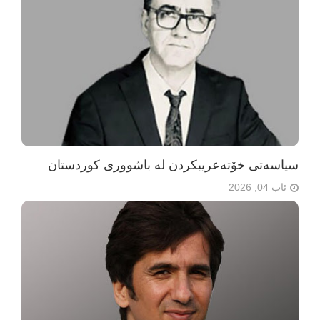
سیاسەتی خۆتەعریبکردن لە باشووری کوردستان
ئاب 04, 2026