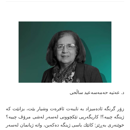
د. عه‌تیه‌ حه‌مه‌سه‌عید ساڵحی
زۆر گرنگە ئادەمیزاد بە تایبەت ئافرەت وشیار بێت، بزانێت كە
ژینگە چییە؟! كاریگەریی تێكچوونی لەسەر لەشی مرۆڤ چییە؟
خوێنەری بەڕێز: كاتێك باسی ژینگە دەكەین، واتە ژیانمان لەسەر