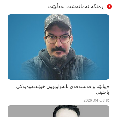
ڕەنگە ئەمانەشت بەدڵبێت
«پیانۆ» و فەلسەفەی ناتەواوبوون خوێندنەوەیەکی
باختینی
ئاب 04, 2026