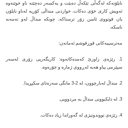
نایلۆنەكە لەگەڵی تێكەڵ دەبێت و یەكسەر دەچێتە ناو خوێنەوە
ئەویش كاری خۆی دەكات. خواردنی منداڵی كۆرپە لەناو نایلۆن
یان قوتووی ئاسن زۆر ترسناكە، چونكە منداڵ لەو تەمەنە
ناسكە.
مەترسییەكانی قوڕقوشم ئەمانەن:
1. رێژەی زاوزێ كەمدەكاتەوە: كاریگەریی زۆری لەسەر
سپێرمی پیاو هەیە لەڕووی ژمارە و جۆرەوە.
2. منداڵ لەبارچوون، لە 2-3 مانگی سەرەتای سكپڕیدا.
3. لە دایكبوونی منداڵ بە مردوویی.
4. رێژەی تووندوتیژی لە گەوراندا زیاد دەكات.