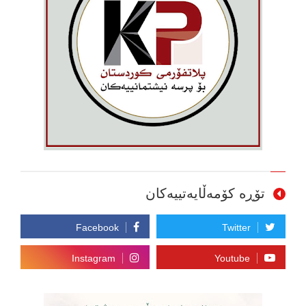
تۆڕە کۆمەڵایەتییەکان