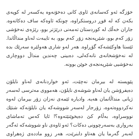
خۆزگە ئەو كەسانەی ئاوی كانی دەخۆنەوە یەكسەر لە كوپەی
بكەن كە لە قوڕ دروستكراوە، چونكە ئاوەكە ساف دەكاتەوە.
جاران خەڵك لە كوردستان تەمەنی درێژتر بوو، رێژەی نەخۆشی
زۆر كەم بوو، شێرپەنجە زۆر كەم بوو، بە تایبەت لەناو منداڵاندا.
ئێستا هاوكێشەكە گۆڕاوە. هەر لەو شاری هەولێرە سەرێك بدە
لە نەخۆشخانەی نانەكەلی، دەبینی چەندین منداڵ دووچاری
نەخۆشیی شێرپەنجەی خوێن بوونە.
پێویستە لە بیرمان نەچێت، ئەو خواردنانەی لەناو نایلۆن
دەیفرۆشن یان لەناو شوشەی نایلۆن، هەمووی مەترسی لەسەر
ژیانی منداڵانمان هەیە. وادیارە ئێمەی نەزان زۆر بیرمان لەوە
نەكردووەتەوە، زۆرجار لەسەر شووشەكە یان نایلۆنەكە شتێك
نووسراوە، بەڵام كێ دەیخوێنێتەوە؟! ئایا كەس تەماشای
بەرواری بەسەرچوونی دەكات؟ ئەو ئاوەی ناو شووشەكە ئەگەر
لەبەر گەرما یان هەتاو دابنرێت، هەر زوو مادده‌ی ژەهراوی