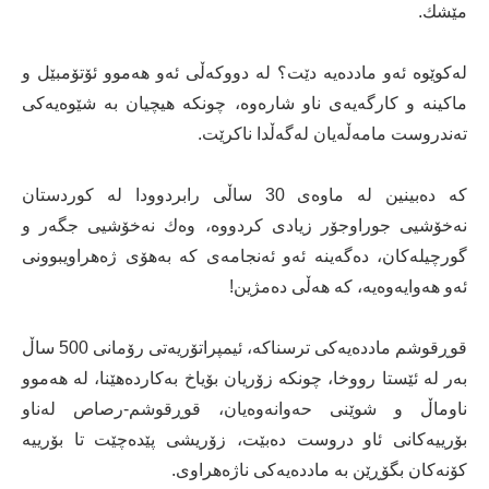
مێشك.
لەكوێوە ئەو مادده‌یە دێت؟ لە دووكەڵی ئەو هەموو ئۆتۆمبێل و
ماكینە و كارگەیەی ناو شارەوە، چونكە هیچیان بە شێوەیەكی
تەندروست مامەڵەیان لەگەڵدا ناكرێت.
كە دەبینین لە ماوەی 30 ساڵی رابردوودا لە كوردستان
نەخۆشیی جوراوجۆر زیادی كردووە، وەك نەخۆشیی جگەر و
گورچیلەكان، دەگەینە ئەو ئەنجامەی كە بەهۆی ژەهراویبوونی
ئەو هەوایەوەیە، كە هەڵی دەمژین!
قوڕقوشم مادده‌یەكی ترسناكە، ئیمپراتۆریەتی رۆمانی 500 ساڵ
بەر لە ئێستا رووخا، چونكە زۆریان بۆیاخ بەكاردەهێنا، لە هەموو
ناوماڵ و شوێنی حەوانەوەیان، قوڕقوشم-رصاص لەناو
بۆرییەكانی ئاو دروست دەبێت، زۆریشی پێدەچێت تا بۆرییە
كۆنەكان بگۆڕێن بە مادده‌یەكی ناژەهراوی.