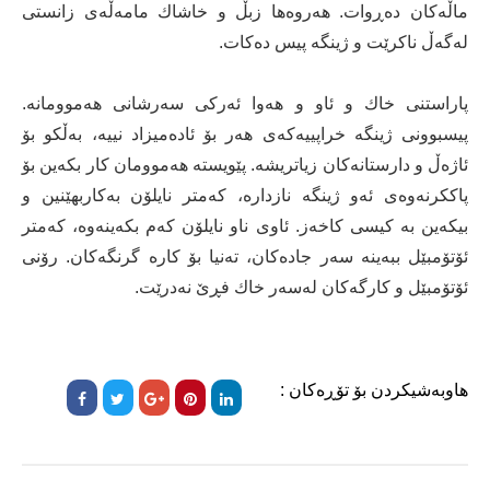
ماڵەكان دەڕوات. هەروەها زبڵ و خاشاك مامەڵەی زانستی
لەگەڵ ناكرێت و ژینگە پیس دەكات.
پاراستنی خاك و ئاو و هەوا ئەركی سەرشانی هەموومانە.
پیسبوونی ژینگە خراپییەكەی هەر بۆ ئادەمیزاد نییە، بەڵكو بۆ
ئاژەڵ و دارستانەكان زیاتریشە. پێویستە هەموومان كار بكەین بۆ
پاككرنەوەی ئەو ژینگە نازدارە، كەمتر نایلۆن بەكاربهێنین و
بیكەین بە كیسی كاخەز. ئاوی ناو نایلۆن كەم بكەینەوە، كەمتر
ئۆتۆمبێل ببەینە سەر جادەكان، تەنیا بۆ كارە گرنگەكان. رۆنی
ئۆتۆمبێل و كارگەكان لەسەر خاك فڕێ نەدرێت.
هاوبەشیکردن بۆ تۆڕەکان :