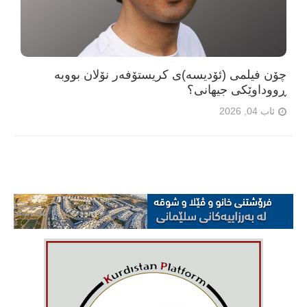
چۆن فیلمی (ئۆدیسە)ی کریستۆفەر نۆلان بووبە
ڕووداوێکی جیهانی؟
ئاب 04, 2026