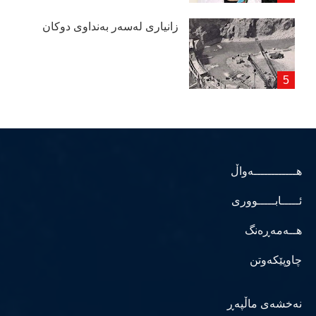
زانیاری لەسەر بەنداوی دوكان
هــــــــــــەواڵ
ئـــــابـــــووری
هــەمەڕەنگ
چاوپێکەوتن
نەخشەی ماڵپەڕ