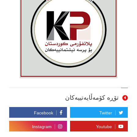
تۆڕە کۆمەڵایەتییەکان