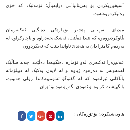
"سیخوڕیکردن بۆ بەریتانیا"ـی درایەپاڵ؛ تۆمەتێک کە خۆی
رەتیکردووەتەوە.
میدیای بەریتانی پێشتر تۆمارێکی دەنگیی ئەکبەرییان
بڵاوکردبووەوە کە تێیدا دەڵێت، ئەشکەنجەدراوە و ناچارکراوە لە
بەردەم کامێرا دان بە هەندێ تاواندا بنێت کە نەیکردوون.
عەلیڕەزا ئەکبەری لەو تۆمارە دەنگییەدا دەڵێت، چەند ساڵێک
لەمەوبەر لە دەرەوە ژیاوە و لە لایەن یەکێک لە دیپلۆماتە
باڵاکانی ئێرانەوە کە لە گفتوگۆ ئەتۆمییەکاندا رۆڵی هەبووە،
بانگهێشت کراوە بۆ ئەوەی بگەڕێتەوە بۆ ئێران.
هاوبەشیکردن بۆ تۆڕەکان :