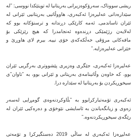
ریشی سووناک، سەرۆکوەزیرانی بەریتانیا لە تویتێکدا نووسی: "لە
سێدارەدانی عەلیرەزا ئەکبەری، هاووڵاتیی بەریتانیی ئێرانی لە
ئێران تاساندمی. ئەمە کارێکی دڕندانە و ترسنۆکانە بوو کە
لەلایەن رژێمێکی دڕندەوە ئەنجامدرا کە هیچ رێزێکی بۆ
مافەکانی مرۆڤی خەڵکەکەی خۆی نییە. بیرم لای هاوڕێ و
خێزانی عەلیرەزایە."
عەلیرەزا ئەکبەری، جێگری وەزیری پێشووتری بەرگریی ئێران
بوو، کە خاوەن وڵاتینامەی بەریتانی و ئێرانی بوو، بە "تاوان"ی
سیخوڕیکردن بۆ بەریتانیا لە سێدارە درا.
ئەکبەری تۆمەتبارکرابوو بە "بڵاوکردنەوەی گومڕایی لەسەر
زەوی و زیانگەیاندن بە ئاسایشی نێوخۆی و دەرەکیی ئێران لە
رێگەی سیخوڕیکردنەوە."
عەلیڕەزا ئەکبەری لە ساڵی 2019 دەستگیرکرا و تۆمەتی