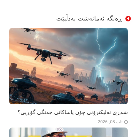
ڕەنگە ئەمانەشت بەدڵبێت
شەڕی ئەلیکترۆنی چۆن یاساکانی جەنگی گۆڕیی؟
ئاب 08, 2026