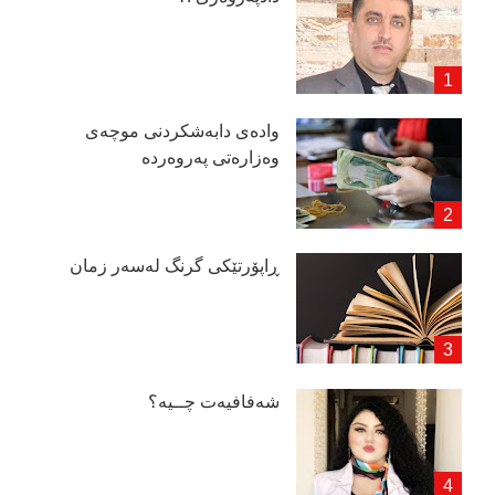
وادەی دابەشكردنی موچەی
وەزارەتی پەروەردە
ڕاپۆرتێكی گرنگ لەسەر زمان
شەفافیەت چــیە؟