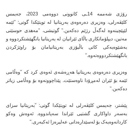
رۆژی شەممە 14ـی کانوونی دووەمی 2023، جەیمس
کلێڤەرلی، وەزیری دەرەوەی بەریتانیا لە تویتێکدا گوتی: "ئێمە
لێپێچینەوە لەگەڵ رژێم دەکەین." گوتیشی، "مەهدی حوسێنی
مەتین، دیپلۆماتکاری باڵای ئێرانیان لە بەریتانیا بانگهێشتکردووە و
بەشێوەیەکی کاتی باڵیۆزی بەریتانیامان بۆ راوێژکردن
بانگهێشتکردووەتەوە."
وەزیری دەرەوەی بەریتانیا هەڕەشەی ئەوەی کرد کە "وەڵامی
ئێمە بۆ ئێران لەمڕۆدا ناوەستێت. پێداچوونەوە بۆ وەڵامی زیاتر
دەکەین."
پێشتر، جەیمس کلێڤەرلی لە تویتێکدا گوتی: "بەریتانیا سزای
بەسەر داواکاری گشتیی ئێراندا سەپاندووە. ئەوەش وەکو
کاردانەوەیەک بۆ لەسێدارەدانی عەلیرەزا ئەکبەری."