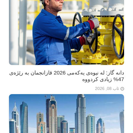
دانە گاز: لە نیوەی یەکەمی 2026 قازانجمان بە رێژەی
47% زیادی کردووە
ئاب 08, 2026