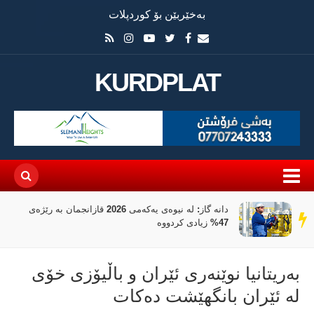
بەخێربێن بۆ کوردپلات
KURDPLAT
دانە گاز: لە نیوەی یەکەمی 2026 قازانجمان بە رێژەی
سەر
47% زیادی کردووە
دێڕ
بەریتانیا نوێنەری ئێران و باڵیۆزی خۆی
لە ئێران بانگهێشت دەکات