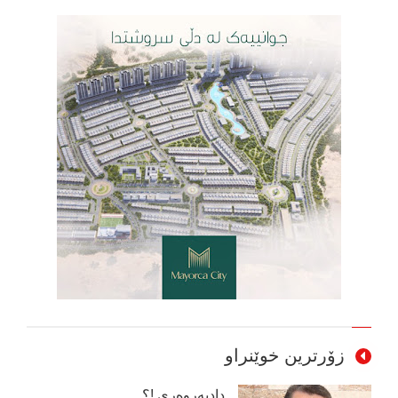
زۆرترین خوێنراو
دادپەروەری !؟