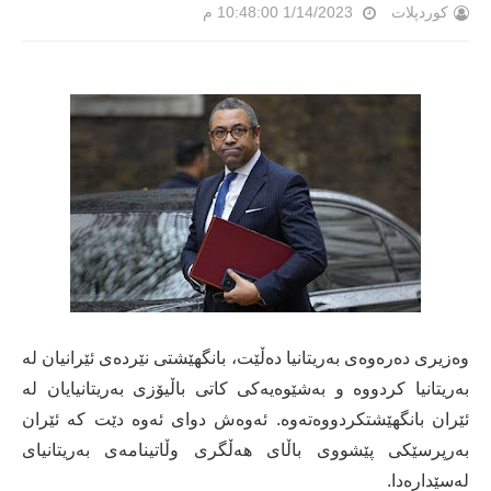
کوردپلات
1/14/2023 10:48:00 م
وەزیری دەرەوەی بەریتانیا دەڵێت، بانگهێشتی نێردەی ئێرانیان لە
بەریتانیا کردووە و بەشێوەیەکی کاتی باڵیۆزی بەریتانیایان لە
ئێران بانگهێشتکردووەتەوە. ئەوەش دوای ئەوە دێت کە ئێران
بەرپرسێکی پێشووی باڵای هەڵگری وڵاتینامەی بەریتانیای
لەسێدارەدا.