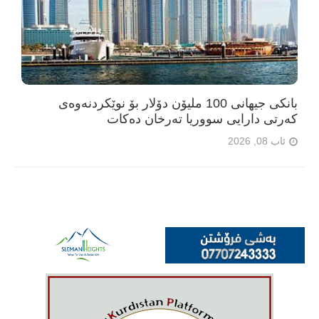
بانکی جیهانی 100 ملیۆن دۆلار بۆ نوێکردنەوەی
کەرتی دارایی سووریا تەرخان دەکات
ئاب 08, 2026