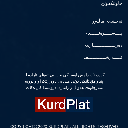
چاوپێکەوتن
نەخشەی ماڵپەڕ
پــــەیـــــوەنــــــدی
دەربـــــــــــــــارەی
ئـــــەرشــــــیـــــف
كوردپلات دامەزراوەیەكی میدیایی ئەهلی ئازادە لە
پێناو مۆدێلێكی نوێی میدیایی باوەڕپێكراو و بوونە
سەرچاوەی هەواڵ و زانیاری دروستدا كاردەكات.
COPYRIGHT© 2020 KURDPLAT / ALL RIGHTS RESERVED