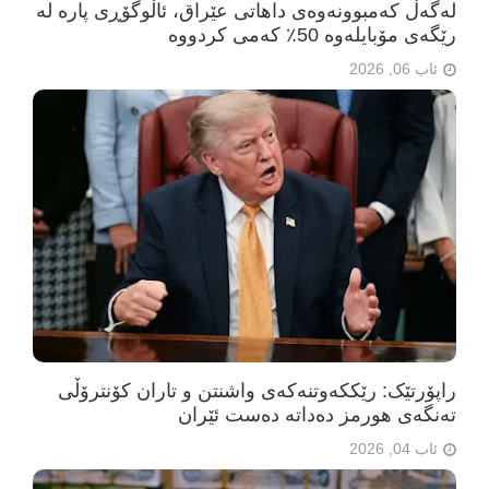
لەگەڵ کەمبوونەوەی داهاتی عێراق، ئاڵوگۆڕی پارە لە
رێگەی مۆبایلەوە 50٪ کەمی کردووە
ئاب 06, 2026
راپۆرتێک: رێککەوتنەکەی واشنتن و تاران کۆنترۆڵی
تەنگەی هورمز دەداتە دەست ئێران
ئاب 04, 2026