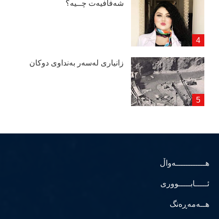
شەفافیەت چــیە؟
زانیاری لەسەر بەنداوی دوكان
هــــــــــــەواڵ
ئـــــابـــــووری
هــەمەڕەنگ