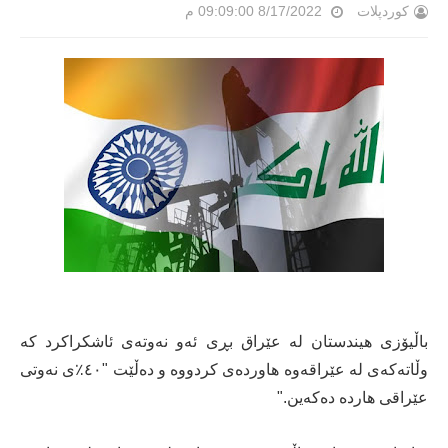
کوردپلات
8/17/2022 09:09:00 م
باڵیۆزی هیندستان لە عێراق بڕی ئەو نەوتەی ئاشکراکرد کە
وڵاتەکەی لە عێراقەوە هاوردەی کردووە و دەڵێت "٤٠٪ی نەوتی
عێراقی هاردە دەکەین."