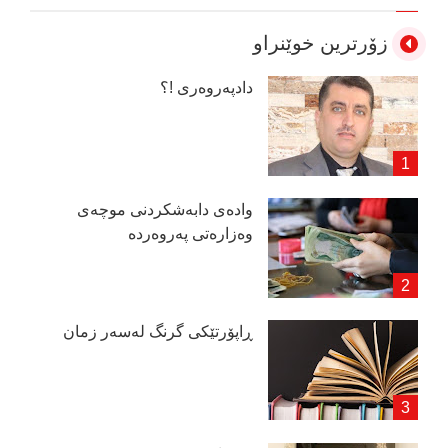
زۆرترین خوێنراو
دادپەروەری !؟
وادەی دابەشكردنی موچەی
وەزارەتی پەروەردە
ڕاپۆرتێكی گرنگ لەسەر زمان