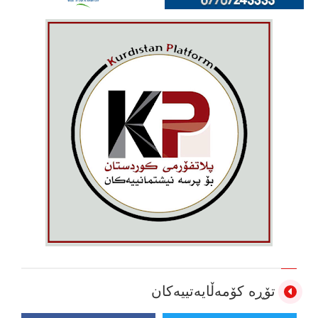
تۆڕە کۆمەڵایەتییەکان