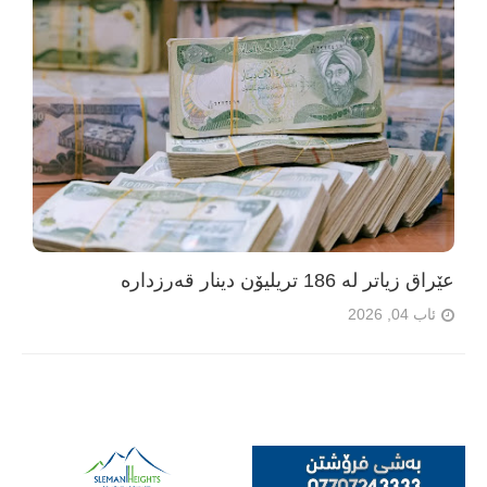
عێراق زیاتر لە 186 تریلیۆن دینار قەرزدارە
ئاب 04, 2026