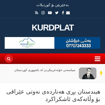
بەخێربێن بۆ کوردپلات
KURDPLAT
سیاسەتی خۆتەعریبکردن لە باشووری کوردستان
سەر
دێڕ
هیندستان بڕی هەناردەی نەوتی عێراقی
بۆ وڵاتەکەی ئاشکراکرد