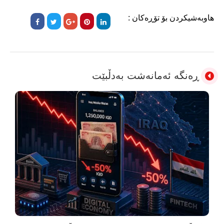
هاوبەشیکردن بۆ تۆڕەکان :
ڕەنگە ئەمانەشت بەدڵبێت