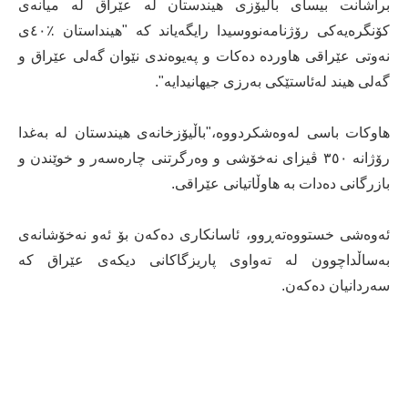
براشانت بیسای باڵیۆزی هیندستان لە عێراق لە میانەی
کۆنگرەیەکی رۆژنامەنووسیدا رایگەیاند کە "هینداستان ٪٤٠ی
نەوتی عێراقی هاوردە دەکات و پەیوەندی نێوان گەلی عێراق و
گەلی هیند لەئاستێکی بەرزی جیهانیدایە".
هاوکات باسی لەوەشکردووە،"باڵیۆزخانەی هیندستان لە بەغدا
رۆژانە ٣٥٠ ڤیزای نەخۆشی و وەرگرتنی چارەسەر و خوێندن و
بازرگانی دەدات بە هاوڵاتیانی عێراقی.
ئەوەشی خستووەتەڕوو، ئاسانکاری دەکەن بۆ ئەو نەخۆشانەی
بەساڵداچوون لە تەواوی پاریزگاکانی دیکەی عێراق کە
سەردانیان دەکەن.