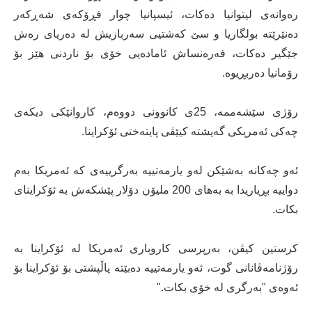
رەوانەی لیتوانیا دەکات، ئیسپانیا چوار فڕۆکەی شەڕکەر
دەنێرێتە بولگاریا و سێ کەشتیی سەربازیش لە دەریای رەش
جێگیر دەکات، فەرەنساش ئامادەیی خۆی بۆ ناردنی هێز بۆ
رۆمانیا دەربڕیوە.
رۆژی سێشەممە، 25ی کانوونی دووەم، کاروانێکی دیکەی
چەکی ئەمریکی گەیشتە کیێڤی پایتەختی ئۆکراینا.
ئەو چەکانە بەشێکن لەو یارمەتییە بەرگرییەی کە ئەمریکا بەم
دواییە بڕیاریدا بە بەهای 200 ملیۆن دۆلار پێشکەش بە ئۆکراینای
بکات.
کرستین کیڤن، بەرپرسی کاروباری ئەمریکا لە ئۆکراینا بە
رۆژنامەڤانانی گوت، ئەو یارمەتییە دەبێتە پاڵپشتی بۆ ئۆکراینا بۆ
ئەوەی "بەرگری لە خۆی بکات."