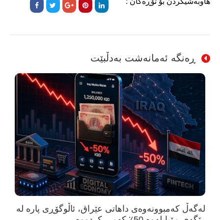
هاوبەشیکردن بۆ تۆڕەکان :
ڕەنگە ئەمانەشت بەدڵبێت
لەگەڵ کەمبوونەوەی داهاتی عێراق، ئاڵوگۆڕی پارە لە
رێگەی مۆبایلەوە 50٪ کەمی کردووە