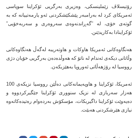
رۆتیسلاڤ زێملینسکی، وەزیری بەرگریی ئۆکراینا سوپاسی
ئەمریکای کرد لە بەرامبەر پێشكێشکردنی ئەو یارمەتییانە کە بە
گوتەی خۆی، لە "گەڕاندنەوەی سەروەری و سەربەخۆیی"
ئۆکراینادا بەکاریدێنن.
هەنگاوەکانی ئەمریکا هاوکات و هاوتەریبە لەگەڵ هەنگاوەکانی
وڵاتانی دیکەی ئەندام لە ناتۆ کە هەوڵدەدەن بەرگریی خۆیان دژی
رووسیا لە رۆژهەڵاتی ئەوروپا بەهێزبکەن.
ئەمریکا، ئۆکراینا و هاوپەیمانەکانی دەڵێن رووسیا نزیکەی 100
هەزار سەربازی لە نزیک سنووری ئۆکراینا جێگیرکردووە و
دەیەوێت ئۆکراینا داگیربکات، مۆسکۆش بەردەوام رەتیدەکاتەوە
نیازی هێرشکردنی هەبێت.