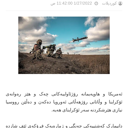
کوردپلات
1/27/2022 11:42:00 ص
ئەمریکا و هاوپەیمانە رۆژئاواییەکانی چەک و هێز رەوانەی
ئۆکراینا و وڵاتانی رۆژهەڵاتی ئەوروپا دەکەن و دەڵێن رووسیا
نیازی هێرشکردنە سەر ئۆکراینای هەیە.
دانیمارک کەشتییەکی جەنگی و ژمارەیەک فڕۆکەی ئێف شازدە