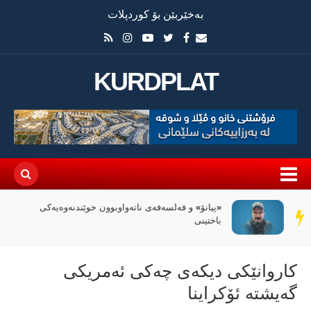
بەخێربێن بۆ کوردپلات
KURDPLAT
«پیانۆ» و فەلسەفەی ناتەواوبوون خوێندنەوەیەکی
سەر
باختینی
دێڕ
کاروانێکی دیکەی چەکی ئەمریکی
گەیشتە ئۆکراینا