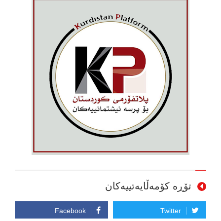
تۆڕە کۆمەڵایەتییەکان