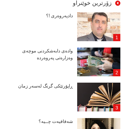
زۆرترین خوێنراو
دادپەروەری !؟
وادەی دابەشكردنی موچەی
وەزارەتی پەروەردە
ڕاپۆرتێكی گرنگ لەسەر زمان
شەفافیەت چــیە؟