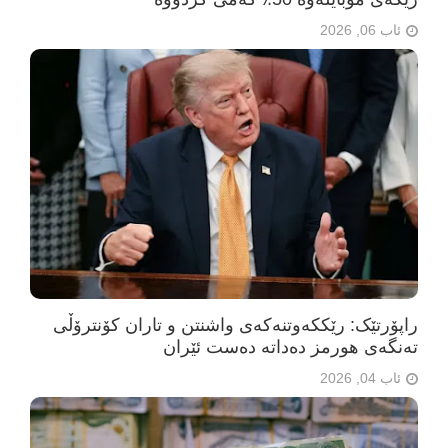
ئاب 06, 2026
راپۆرتێک: رێککەوتنەکەی واشنتن و تاران کۆنترۆڵی
تەنگەی هورمز دەداتە دەست ئێران
ئاب 04, 2026