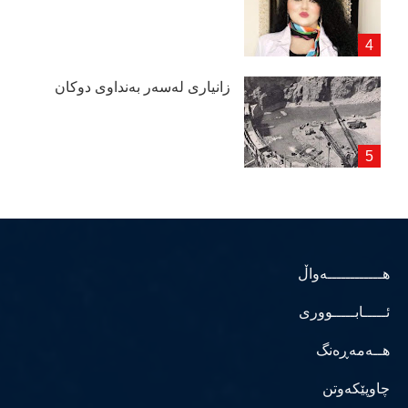
زانیاری لەسەر بەنداوی دوكان
هــــــــــــەواڵ
ئـــــابـــــووری
هــەمەڕەنگ
چاوپێکەوتن