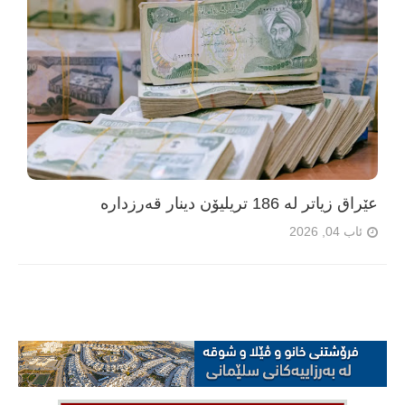
عێراق زیاتر لە 186 تریلیۆن دینار قەرزدارە
ئاب 04, 2026