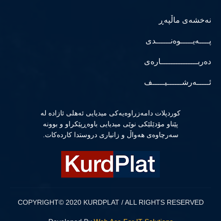
نەخشەی ماڵپەڕ
پــــەیـــــوەنــــــدی
دەربـــــــــــــــارەی
ئـــــەرشــــــیـــــف
كوردپلات دامەزراوەیەكی میدیایی ئەهلی ئازادە لە
پێناو مۆدێلێكی نوێی میدیایی باوەڕپێكراو و بوونە
سەرچاوەی هەواڵ و زانیاری دروستدا كاردەكات.
COPYRIGHT© 2020 KURDPLAT / ALL RIGHTS RESERVED