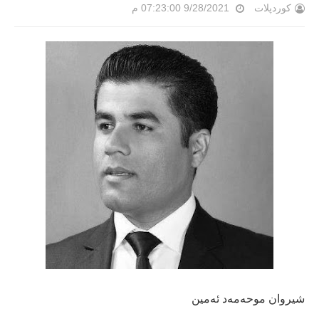
کوردپلات
9/28/2021 07:23:00 م
شیروان موحه‌مه‌د ئه‌مین
-