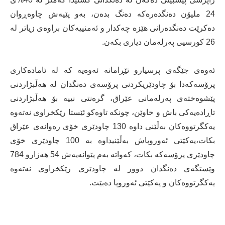
24 ملیۆن دەنگدەرەکە دەنگ بدەن، بەو پێیەش چاوەڕوان
دەکرێت دەنگدەرانی هێزە چەکدار و ئەمنییەکان براوەی زیاتر لە
26 کورسیی پەرلەمان دیاری بکەن.
ئه‌وه‌ى جێگه‌ى پرسیارو تێڕامانه‌ ئه‌وه‌یه‌ كه‌ له‌ ئاماده‌كارى
پرۆسه‌كه‌دا بۆ چاودێریکردنی پرۆسەی دەنگدان لە هەڵبژاردنی
پێشوەختەی پەرلەمانی عێراق، گره‌نتى نییه‌ بۆ هه‌ڵبژاردنى
تاڕاده‌یه‌كى باش و خاوێن، چونكه‌ تاوەکو ئێستا رێکخراوی نەتەوە
یەکگرتووەکان بەڵێنی داوە 130 چاودێری خۆی رەوانەی عێراق
بکات،یەکێتی ئەوروپاش بەڵێنیداوە بە 100 چاودێری خۆی
چاودێری پرۆسەکە بکات، كه‌واته‌ به‌م پێوانه‌یه‌ش 54 هه‌زارو 784
وێستگه‌ى ده‌نگدان دوور له‌ چاودێرى رێکخراوی نەتەوە
یەکگرتووەکان و یەکێتی ئەوروپا ده‌بێت.