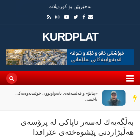
بەخێربێن بۆ کوردپلات
KURDPLAT
«پیانۆ» و فەلسەفەی ناتەواوبوون خوێندنەوەیەکی
سەر
باختینی
دێڕ
به‌ڵگه‌یه‌ك له‌سه‌ر ناپاكى له‌ پرۆسەى
هەڵبژاردنی پێشوه‌خته‌ى عێراقدا