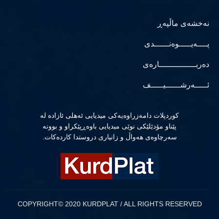
نەخشەی ماڵپەڕ
پــــەیـــــوەنــــــدی
دەربـــــــــــــــارەی
ئـــــەرشــــــیـــــف
كوردپلات دامەزراوەیەكی میدیایی ئەهلی ئازادە لە
پێناو مۆدێلێكی نوێی میدیایی باوەڕپێكراو و بوونە
سەرچاوەی هەواڵ و زانیاری دروستدا كاردەكات.
COPYRIGHT© 2020 KURDPLAT / ALL RIGHTS RESERVED