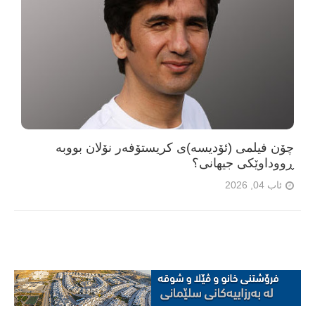
چۆن فیلمی (ئۆدیسە)ی کریستۆفەر نۆلان بووبە
ڕووداوێکی جیهانی؟
ئاب 04, 2026