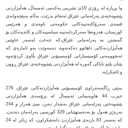
وا بڕیاره‌ له‌ ڕۆژى 10ی تشرینی یەکەمی ئەمساڵ، هەڵبژاردنی
پێشوەختەی پەرلەمانی عێراق ئەنجام بدرێت، به‌ڵام به‌پێچه‌وانه‌ى
قسه‌ى سه‌رۆكایه‌تییه‌كانى حكومه‌تى ناوه‌ندى و هه‌رێمى
كورستان، هه‌روه‌ها سه‌ركردایه‌تییه‌ سیاسییه‌كان و كاندیده‌كان بۆ
گه‌یشتن به‌ په‌رله‌مانى عێراق،كه‌ جه‌خت له‌سه‌ر خاوێنى
هه‌ڵبژاردنه‌كانى داهاتوو ده‌كه‌نه‌وه‌، ده‌مه‌وێت به‌و ئاماره‌ى كه‌
ئەنجوومەنی کۆمیسیارانی کۆمیسیۆنى عێراق بڵاوى كردۆته‌وه‌
پێتان بلێم ناپاكى گه‌وره‌ له‌ هەڵبژاردنی پێشوه‌خته‌ى عێراق ڕوون
و ئاشكرایه‌.
به‌پێى ڕاگه‌یه‌ندراوى کۆمیسیۆنی هەڵبژاردنەکانی عێراق، 276
حیزب 44 هاوپەیمانی ئەمساڵ لە پرۆسەی هەڵبژاردنی
پێشوەختی پەرلەمانی عێراق بەشدار دەبن، سێ هەزار و 244
بەربژێر هه‌وڵ بۆ بەدەستهێنانی 329 کورسیی پەرلەمان ده‌ده‌ن،
کە بەسەر 83 بازنەی هەڵبژاردن دابەشکراون، كه‌ زیاتر لە 24
ملیۆن هاوڵاتی عێراق مافی دەنگدانیان هه‌یه‌.