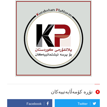
تۆڕە کۆمەڵایەتییەکان