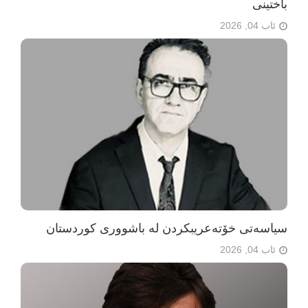
باختینی
ئاب 04, 2026
سیاسەتی خۆتەعریبکردن لە باشووری کوردستان
ئاب 04, 2026