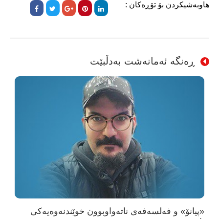
هاوبەشیکردن بۆ تۆڕەکان :
ڕەنگە ئەمانەشت بەدڵبێت
«پیانۆ» و فەلسەفەی ناتەواوبوون خوێندنەوەیەکی