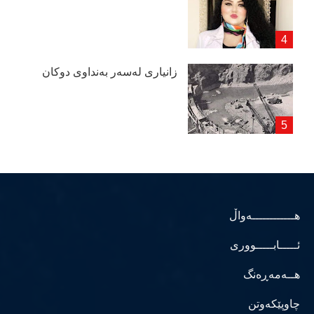
زانیاری لەسەر بەنداوی دوكان
هــــــــــــەواڵ
ئـــــابـــــووری
هــەمەڕەنگ
چاوپێکەوتن