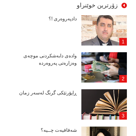
زۆرترین خوێنراو
دادپەروەری !؟
وادەی دابەشكردنی موچەی
وەزارەتی پەروەردە
ڕاپۆرتێكی گرنگ لەسەر زمان
شەفافیەت چــیە؟