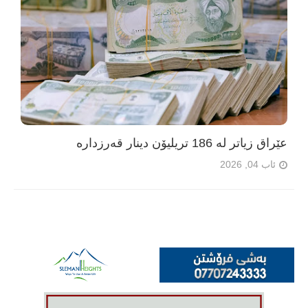
عێراق زیاتر لە 186 تریلیۆن دینار قەرزدارە
ئاب 04, 2026