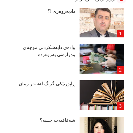
دادپەروەری !؟
وادەی دابەشكردنی موچەی
وەزارەتی پەروەردە
ڕاپۆرتێكی گرنگ لەسەر زمان
شەفافیەت چــیە؟