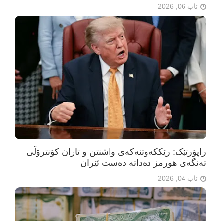
ئاب 06, 2026
راپۆرتێک: رێککەوتنەکەی واشنتن و تاران کۆنترۆڵی
تەنگەی هورمز دەداتە دەست ئێران
ئاب 04, 2026