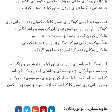
پێشێلکارییەکانی مافی مرۆڤ لەلایەن حکومەتی ئاکەپەوە
فرۆشتنی تەکنەلۆژیای درۆن بە تورکیا قەدەغە بکرێت.
ئەو دوو ئەندامەى کۆنگرەى ئەمریکا نامەکەیان بۆ ئەندامانی تری
کۆنگرە ناردووە و ئەوانیش ئیمزایان کردووە و راشیانگەیاند،
هاوکاریکردن لەو بابەتەدا بۆ سەرنج خستنە سەر
هەڵسوکەوتەکانی تورکیا دەگەڕێتەوە و قەدەغەکردنی
هاوکارییەکان بۆ تورکیا لەم دۆخەدا زۆر گرنگە.
لە نامەکەدا سیاسەتی دەرەوەی تورکیا بە هێرشبەر و رێگر لە
بەردەم هەوڵەکان بۆ هاوسەنگی و ئاشتی لە ناوچەکەدا پێناسە
کراوە. لە نامەکەدا داوا لە بلینکن وەزیری دەرەوەی ئەمریکا و
بەرپرسانی تری ئەمریکا کراوە، کە لێکدانەوە بۆ ئەو دۆخە بکەن.
هاوبەشیکردن بۆ تۆڕەکان :