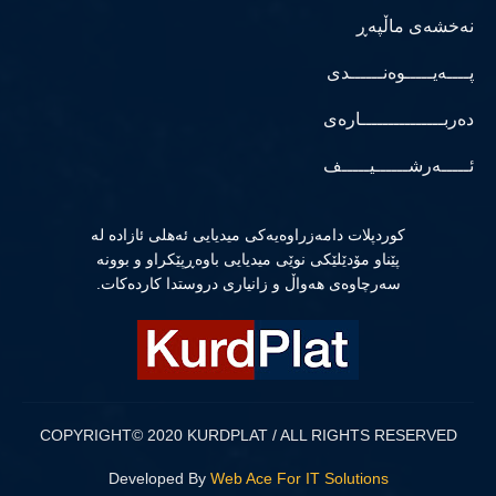
نەخشەی ماڵپەڕ
پــــەیـــــوەنــــــدی
دەربـــــــــــــــارەی
ئـــــەرشــــــیـــــف
كوردپلات دامەزراوەیەكی میدیایی ئەهلی ئازادە لە
پێناو مۆدێلێكی نوێی میدیایی باوەڕپێكراو و بوونە
سەرچاوەی هەواڵ و زانیاری دروستدا كاردەكات.
COPYRIGHT© 2020 KURDPLAT / ALL RIGHTS RESERVED
Developed By
Web Ace For IT Solutions