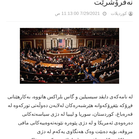
نەفرۆشرێت
کوردپلات
7/29/2021 11:13:00 ص
لە نامەکەى دایڤد سیسیلین و گاس بلراکس هاتووە، بەکارهێنانی
فڕۆکە بێفڕۆکەوانە هێرشبەرەکان لەلایەن دەوڵەتی تورکەوە لە
قەرەباغ، کوردستان، سوریا و لیبیا لە دژی سیاسەتەکانی
دەرەوەی ئەمریکا و لە دژی پێوەرە نێونەتەوەییەکانی مافی
مروڤە، بۆیە دەبێت وەک هەنگاوی یەکەم لە دژی