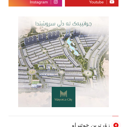
زۆرترین خوێنراو