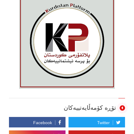
تۆڕە کۆمەڵایەتییەکان