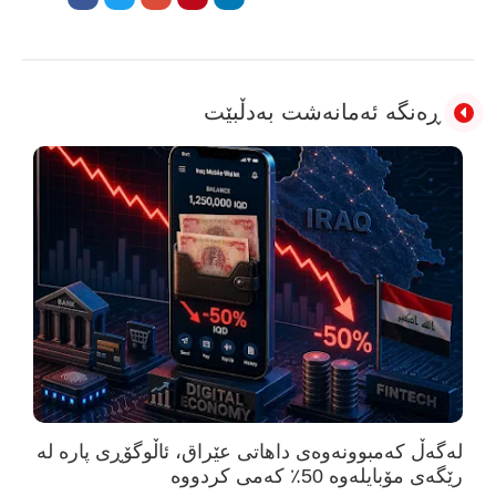
ڕەنگە ئەمانەشت بەدڵبێت
لەگەڵ کەمبوونەوەی داهاتی عێراق، ئاڵوگۆڕی پارە لە
رێگەی مۆبایلەوە 50٪ کەمی کردووە