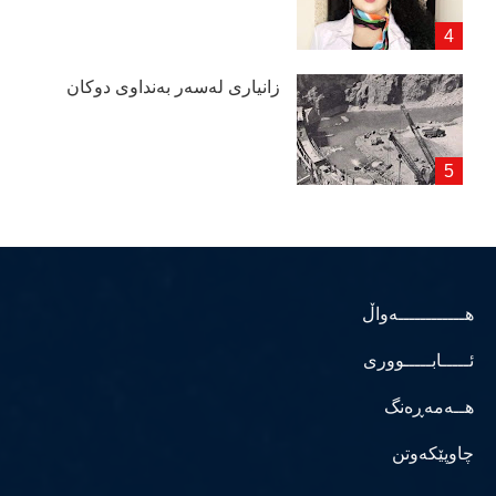
زانیاری لەسەر بەنداوی دوكان
هــــــــــــەواڵ
ئـــــابـــــووری
هــەمەڕەنگ
چاوپێکەوتن