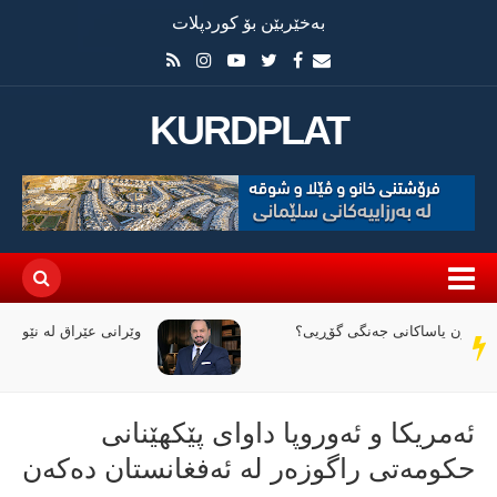
بەخێربێن بۆ کوردپلات
KURDPLAT
وێرانی عێراق لە نێوان ملیاران و ئاگردا
سەر
دێڕ
ئەمریکا و ئەوروپا داوای پێکهێنانی
حکومەتی راگوزەر لە ئەفغانستان دەکەن