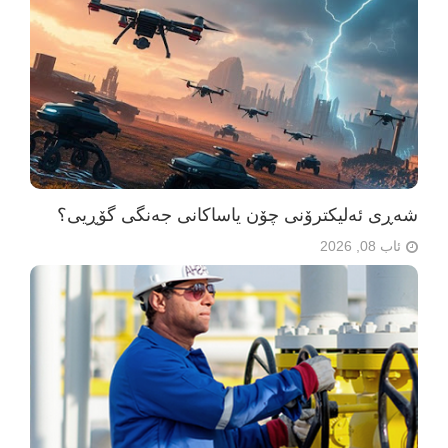
شەڕی ئەلیکترۆنی چۆن یاساکانی جەنگی گۆڕیی؟
ئاب 08, 2026