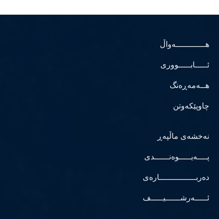
هــــــــــــەواڵ
ئـــــابـــــووری
هــەمەڕەنگ
چاوپێکەوتن
نەخشەی ماڵپەڕ
پــــەیـــــوەنــــــدی
دەربـــــــــــــــارەی
ئـــــەرشــــــیـــــف