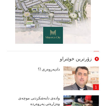
زۆرترین خوێنراو
دادپەروەری !؟
وادەی دابەشكردنی موچەی
وەزارەتی پەروەردە