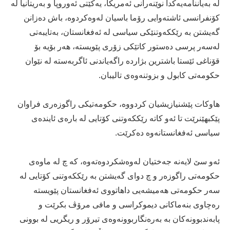
لە بەیاننامەیەکدا نوێنەرانی ئەمریکا، یەکێتی ئەوروپا و بەریتانیا لە
کۆنفرانسی ئاشتەوایی رۆما باسیان لەوەکردوە، باش دەزانن
گەیشتن بە رێککەوتنێکی سیاسی لە ئەفغانستان، بەتایبەتی
لەسەر پرسی دەستور کاتێکی زۆری پێویستە، هەر بۆیە بۆ
قۆناغی ئێستا باشترین بژاردە راگەیاندنی ئاگربەستە لە نێوان
حکومەتی کابول و بزوتنەوەی تالیبان.
هاوکات پێشنیازیشیان کردووە، حکومەتیکی راگوزەری فراوان
پێکبهێنرێت تا ئەو کاتە رێککەوتنی کۆتایی لە بارەی ئایندەی
سیاسی ئەفغانستانەوە دەکرێت.
ئەو سێ لایەنە جەختیان لەوەشکردوەتەوە، کە چ لە ماوەی
حکومەتی راگوزەر و چ دوای گەیشتن بە رێککەوتنی کۆتایی لە
سەر حکومەتی هەمیشەیی داهاتووی ئەفغانستان پێویستە
رەچاوی بنەماکانی دیموکراسی و مافی مرۆڤ بکرێت و
پابەندبوونەکان بە بەرەنگاربوونەوەی تیرۆر و ریگریی لە بوونی