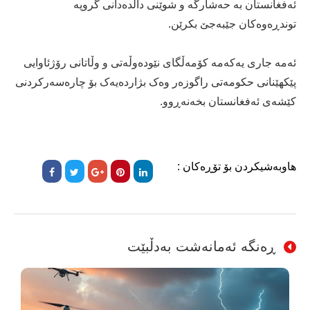
ئەفغانستان بە حەشارگە و شوێنی داڵدەدانی گروپە
توندڕەوەکان جێبەجێ بکرێن.
ئەمە جاری یەکەمە کۆمەڵگای نێودەوڵەتی و وڵاتانی رۆژئاوایی
پێکهێنانی حکومەتی راگوزەر وەک بژاردەیەک بۆ چارەسەرکردنی
کێشەی ئەفغانستان بخەنەڕوو.
هاوبەشیکردن بۆ تۆڕەکان :
ڕەنگە ئەمانەشت بەدڵبێت