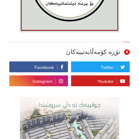
تۆڕە کۆمەڵایەتییەکان