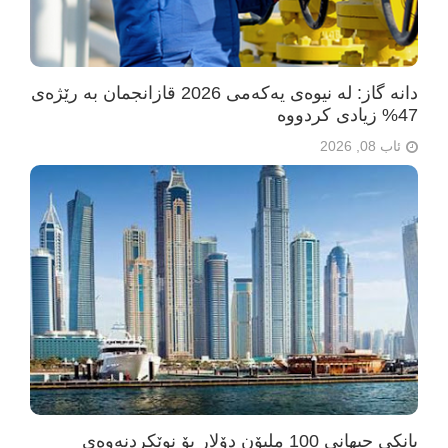
دانە گاز: لە نیوەی یەکەمی 2026 قازانجمان بە رێژەی
47% زیادی کردووە
ئاب 08, 2026
بانکی جیهانی 100 ملیۆن دۆلار بۆ نوێکردنەوەی