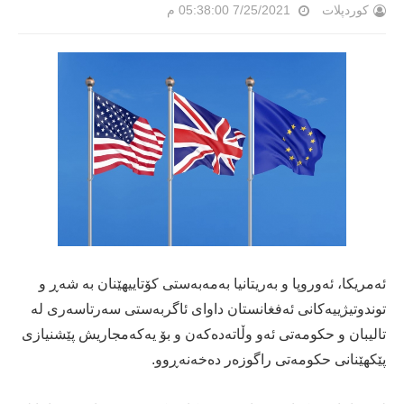
کوردپلات
7/25/2021 05:38:00 م
ئەمریکا، ئەوروپا و بەریتانیا بەمەبەستی کۆتاییهێنان بە شەڕ و
توندوتیژییەکانی ئەفغانستان داوای ئاگربەستی سەرتاسەری لە
تالیبان و حکومەتی ئەو وڵاتەدەکەن و بۆ یەکەمجاریش پێشنیازی
پێکهێنانی حکومەتی راگوزەر دەخەنەڕوو.