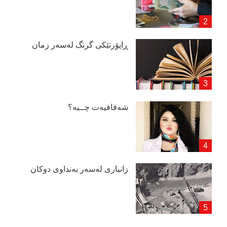
ڕاپۆرتێكی گرنگ لەسەر زمان
شەفافیەت چــیە؟
زانیاری لەسەر بەنداوی دوكان