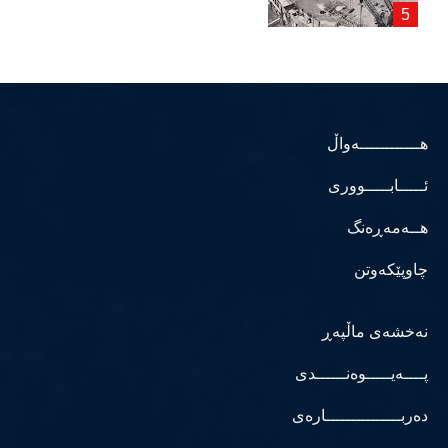
هــــــــــــەواڵ
ئـــــابـــــووری
هــەمەڕەنگ
چاوپێکەوتن
نەخشەی ماڵپەڕ
پــــەیـــــوەنــــــدی
دەربـــــــــــــــارەی