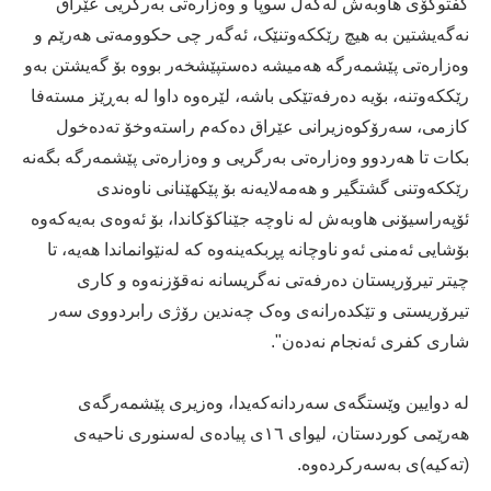
گفتوگۆی ھاوبەش لەگەڵ سوپا و وەزارەتی بەرگریی عێراق
نەگەیشتین بە ھیچ رێککەوتنێک، ئەگەر چی حکوومەتی ھەرێم و
وەزارەتی پێشمەرگە ھەمیشە دەستپێشخەر بووە بۆ گەیشتن بەو
رێککەوتنە، بۆیە دەرفەتێکی باشە، لێرەوە داوا لە بەڕێز مستەفا
کازمی، سەرۆکوەزیرانی عێراق دەکەم راستەوخۆ تەده‌خول
بکات تا ھەردوو وەزارەتی بەرگریی و وەزارەتی پێشمەرگە بگەنە
رێککەوتنی گشتگیر و ھەمەلایەنە بۆ پێکھێنانی ناوەندی
ئۆپەراسیۆنی ھاوبەش لە ناوچە جێناکۆکاندا، بۆ ئەوەی بەیەکەوە
بۆشایی ئەمنی ئەو ناوچانە پڕبکەینەوە کە لەنێوانماندا ھەیە، تا
چیتر تیرۆریستان دەرفەتی نەگریسانە نەقۆزنەوە و کاری
تیرۆریستی و تێکدەرانەی وەک چەندین رۆژی رابردووی سەر
شاری کفری ئەنجام نەدەن".
لە دوایین وێستگەی سەردانەکەیدا، وەزیری پێشمەرگەی
ھەرێمی کوردستان، لیوای ۱٦ی پیادەی لەسنوری ناحیەی
(تەکیە)ی بەسەرکردەوە.