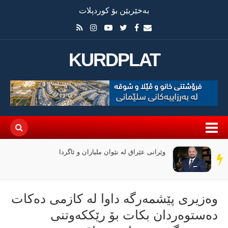
بەخێربێن بۆ کوردپلات
KURDPLAT
وێرانی عێراق لە نێوان ملیاران و ئاگردا
سەر
دێڕ
وەزیری پێشمەرگە داوا لە کازمی دەکات
دەستوەردان بکات بۆ رێککەوتنی