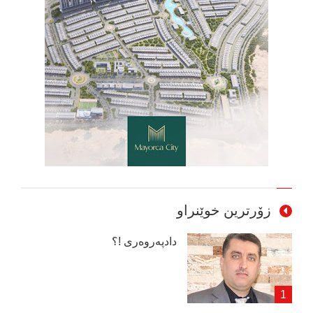
زۆرترین خوێنراو
دادپەروەری !؟