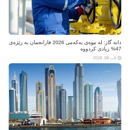
دانە گاز: لە نیوەی یەکەمی 2026 قازانجمان بە رێژەی
47% زیادی کردووە
ئاب 08, 2026