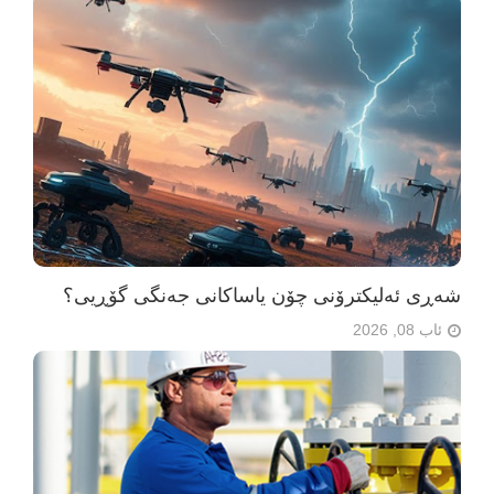
شەڕی ئەلیکترۆنی چۆن یاساکانی جەنگی گۆڕیی؟
ئاب 08, 2026