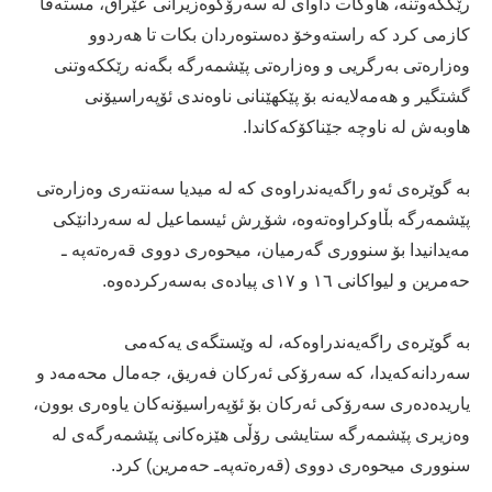
رێککەوتنە، هاوکات داوای لە سەرۆکوەزیرانی عێراق، مستەفا
کازمی کرد کە راستەوخۆ دەستوەردان بکات تا ھەردوو
وەزارەتی بەرگریی و وەزارەتی پێشمەرگە بگەنە رێککەوتنی
گشتگیر و ھەمەلایەنە بۆ پێکھێنانی ناوەندی ئۆپەراسیۆنی
ھاوبەش لە ناوچە جێناکۆكه‌کاندا.
بە گوێرەی ئەو راگەیەندراوەی کە لە میدیا سەنتەری وەزارەتی
پێشمەرگە بڵاوکراوەتەوە، شۆڕش ئیسماعیل لە سەردانێکی
مەیدانیدا بۆ سنووری گەرمیان، میحوەری دووی قەرەتەپە ـ
حەمرین و لیواکانی ۱٦ و ۱۷ی پیادەی بەسەرکردەوە.
بە گوێرەی راگەیەندراوەکە، لە وێستگەی یەکەمی
سەردانەکەیدا، کە سەرۆکی ئەرکان فەریق، جەمال محەمەد و
یاریدەدەری سەرۆکی ئەرکان بۆ ئۆپەراسیۆنەکان یاوەری بوون،
وەزیری پێشمەرگە ستایشی رۆڵی ھێزەکانی پێشمەرگەی لە
سنووری میحوەری دووی (قەرەتەپەـ حەمرین) کرد.