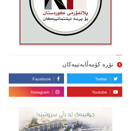
تۆڕە کۆمەڵایەتییەکان