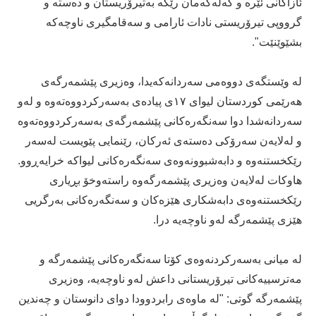
ئازاکانی ئێرە و گەلەکەمان رێگە بەتیرۆریستان و دەستە و
گرووپی تیرۆریستی نادات ئارامی و سەقامگیری ناوچەکە
بشێوێنێت".
لە وێستگەی دووەمی سەردانەکەیدا، وەزیری پێشمەرگەی
ھەرێمی کوردستان لیوای ۱۷ی پیادەی بەسەرکردووه‌تەوە و لەو
سەردانەشدا دوا سەنگەرەکانی پێشمەرگەی به‌سه‌ركردووه‌ته‌وه‌
و لەلایەن سەرۆکی دەستەی ئەرکان، رێنمایی پێویست لەسەر
رێکخستنەوە و دابەشبوونەوەی سەنگەرەکانی لیواکە خرایەڕوو.
ھاوکات لەلایەن وەزیری پێشمەرگەوە راستەوخۆ بڕیاری
رێکخستنەوەی دابەشکاری ھێزەکان و سەنگەرەکانی بەرگریی
ھێزی پێشمەرگە لەو ناوچەیە درا.
لە میانی بەسەرکردنەوەی کۆتا سەنگەرەکانی پێشمەرگە و
مەترسییەکانی تیرۆریستانی داعش لەو ناوچەیە، وەزیری
پێشمەرگە گوتی: "لە ماوەی رابردوودا دوای دانوستان و چەندین