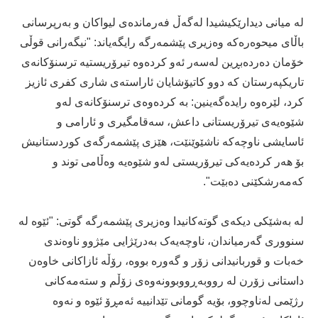
لە میانی دیدارێکیشیدا لەگەڵ فەرماندەی لیواکان و بەرپرسانی
باڵای میحوەرەکە وەزیری پێشمەرگە رایگەیاند: "نیگەرانی قوڵی
خۆمان دەردەبڕین لەسەر ئەو کردەوە تیرۆریستیە ترسنۆکانەی
تاریکپەرستان کە دوو کاتیۆشایان ئاراستەی شاری کفری ئازیز
کرد، لێرەوە رایدەگەینین: بە کردەوەی ترسنۆکانەی لەو
شێوەیەی تیرۆریستانی داعش، سەقامگیری و ئارامی و
ئاسایشی ناوچەکە ناشێوێنێت، ھێزی پێشمەرگەی کوردستانیش
بۆ ھەر کردەیەکی تیرۆریستی لەو شێوەیە وەڵامی توند و
کەمەرشکێنی دەبێت".
لە بەشێکی دیکەی گوتەکانیدا وەزیری پێشمەرگە گوتی: "ئێوە لە
سنووری گەرمیاندان، ناوچەیەک بەدرێژایی مێژوو ناوەندی
خەبات و قوربانیدانی زۆر و گەورە بووە، رۆڵە ئازاکانی خاوەن
داستانی زۆرن لە رووبەڕووبوونەوەی زۆڵم و ستەمەکانی
رژێمی لەناوچوو، بۆیە گومانی تێدانییە ئەمڕۆ ئێوە و نەوە