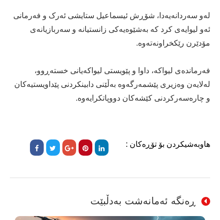
لەو سەردانەیەدا، شۆڕش ئیسماعیل ستایشی ئەرک و فەرمانی
ئەو لیوایەی کرد کە بەشێوەیەکی زانستیانە و سەربازیانەی
مۆدێرن رێکخراونەتەوە.
فەرماندەی لیواکە، داوا و پێویستی لیواکەیانی خستەڕوو،
لەلایەن وەزیری پێشمەرگەوە بەڵێنی دابینکردنی پێداویستیەکان
و چارەسەرکردنی کێشەکان دووپاتکرایەوە.
هاوبەشیکردن بۆ تۆڕەکان :
ڕەنگە ئەمانەشت بەدڵبێت