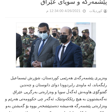
پێشمەرگە و سوپای عێراق
کوردپلات
4/26/2021 12:34:00 م
وەزیری پێشمەرگەی ھەرێمی کوردستان، شۆڕش ئیسماعیل
رایگەیاند، لە ماوەی رابردوودا دوای دانوستان و چەندین
گفتوگۆی ھاوبەش لەگەڵ سوپا و وەزارەتی بەرگریی عێراق
نەگەیشتوون بە ھیچ رێککەوتنێک، ئەگەر چی حکوومەتی ھەرێم و
وەزارەتی پێشمەرگە ھەمیشە دەستپێشخەر بووە بۆ گەیشتن بەو