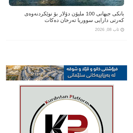
بانکی جیهانی 100 ملیۆن دۆلار بۆ نوێکردنەوەی
کەرتی دارایی سووریا تەرخان دەکات
ئاب 08, 2026