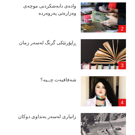
وادەی دابەشكردنی موچەی
وەزارەتی پەروەردە
ڕاپۆرتێكی گرنگ لەسەر زمان
شەفافیەت چــیە؟
زانیاری لەسەر بەنداوی دوكان