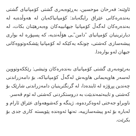
ئاوێنە: فەرحان موحسین، بەڕێوەبەری گشتی کۆمپانیای گشتی
بەندەرەکانی عێراق رایگەیاند: کۆمپانیاکەیان له‌ هەوڵدەیه‌ لە
بەندەرەکان لەگەڵ کۆمپانیا جیهانییەکان وەبەرهێنان بکات، لە
دیارترینیان کۆمپانیای "دامن"ـی هۆڵەندیه‌، کە پسپۆرە لە بواری
پیشەسازی کەشتی، چونکە یەکێکە لە کۆمپانیا پێشکەوتووەکانی
جیهان لەو بوارەدا.
بەرێوەبەری گشتی کۆمپانیای بەندەرەکان وتیشی: رێککەوتووین
لەسەر هاوپەیمانی هاوبەش لەگەڵ کۆمپانیاکە، بۆ دامەزراندنی
چەندین پڕۆژە لە ئایندەدا، لە گرنگترینیان دامەزراندنی شارێک بۆ
کەشتی و تایبەتمەندبێت بە دروستکردنی کەشتی لە ئوم قەسر.
ناوبراو جەختی له‌وه‌كرده‌وه‌، ژینگە و کەشوهەوای عێراق ئارام و
لەبارە بۆ ئەو پیشەسازییە، تەنها ئەوەندە پێویستە کاری جدی بۆ
بکرێت.