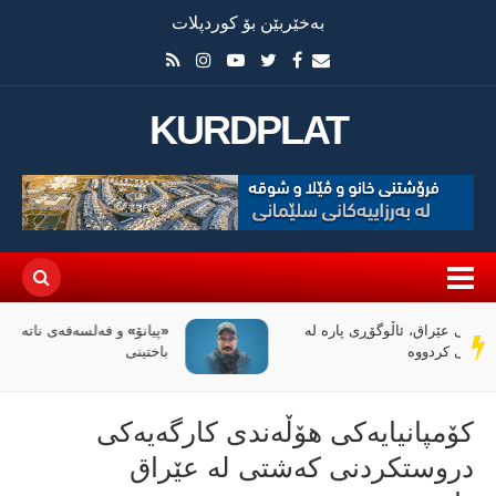
بەخێربێن بۆ کوردپلات
KURDPLAT
«پیانۆ» و فەلسەفەی ناتەواوبوون خوێندنەوەیەکی
سەر
باختینی
دێڕ
كۆمپانیایه‌كی هۆڵه‌ندی كارگه‌یه‌كی
دروستكردنی كه‌شتی له‌ عێراق