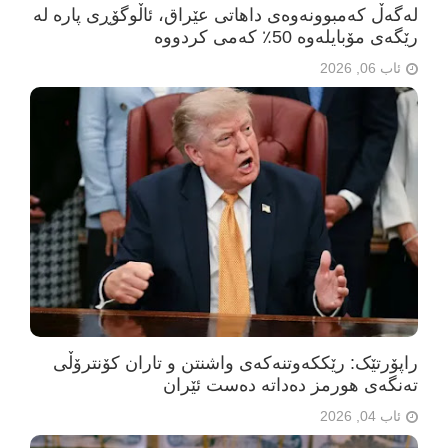
لەگەڵ کەمبوونەوەی داهاتی عێراق، ئاڵوگۆڕی پارە لە
رێگەی مۆبایلەوە 50٪ کەمی کردووە
ئاب 06, 2026
راپۆرتێک: رێککەوتنەکەی واشنتن و تاران کۆنترۆڵی
تەنگەی هورمز دەداتە دەست ئێران
ئاب 04, 2026