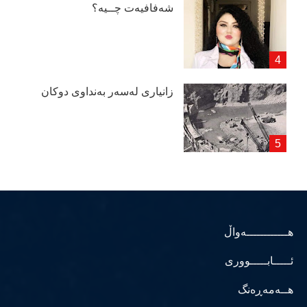
شەفافیەت چــیە؟
زانیاری لەسەر بەنداوی دوكان
هــــــــــــەواڵ
ئـــــابـــــووری
هــەمەڕەنگ