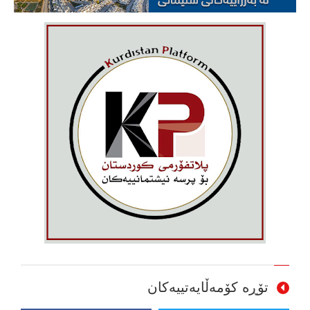
تۆڕە کۆمەڵایەتییەکان