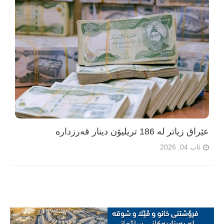
عێراق زیاتر لە 186 تریلیۆن دینار قەرزدارە
ئاب 04, 2026