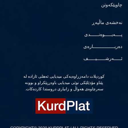
چاوپێکەوتن
نەخشەی ماڵپەڕ
پــــەیـــــوەنــــــدی
دەربـــــــــــــــارەی
ئـــــەرشــــــیـــــف
كوردپلات دامەزراوەیەكی میدیایی ئەهلی ئازادە لە
پێناو مۆدێلێكی نوێی میدیایی باوەڕپێكراو و بوونە
سەرچاوەی هەواڵ و زانیاری دروستدا كاردەكات.