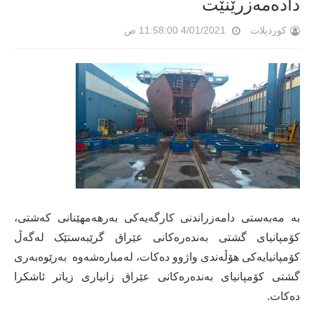
داده‌مه‌زرێنێت
کوردپلات
4/01/2021 11:58:00 ص
بە مەبەستی دامەزراندنی کارگەیەکی بەرهەمهێنانی کەشتی،
کۆمپانیای گشتی بەندەرەکانی عێراق گرێبەستێک لەگەڵ
کۆمپانیایەکی هۆڵەندی واژوو دەکات، له‌مباره‌شه‌وه ‌ بەرێوەبەری
گشتی کۆمپانیای بەندەرەکانی عێراق زانیاری زیاتر ئاشكرا
ده‌كات.