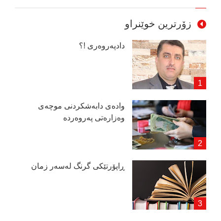
زۆرترین خوێنراو
دادپەروەری !؟
وادەی دابەشكردنی موچەی
وەزارەتی پەروەردە
ڕاپۆرتێكی گرنگ لەسەر زمان