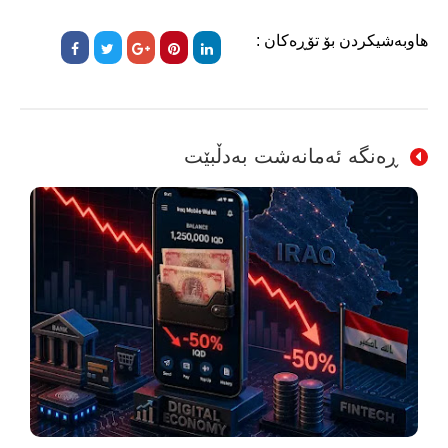
هاوبەشیکردن بۆ تۆڕەکان :
ڕەنگە ئەمانەشت بەدڵبێت