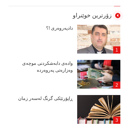
زۆرترین خوێنراو
دادپەروەری !؟
وادەی دابەشكردنی موچەی
وەزارەتی پەروەردە
ڕاپۆرتێكی گرنگ لەسەر زمان