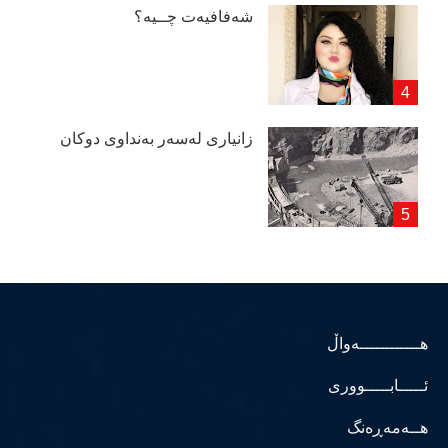
شەفافیەت چــیە؟
زانیاری لەسەر بەنداوی دوكان
هــــــــــــەواڵ
ئـــــابـــــووری
هــەمەڕەنگ