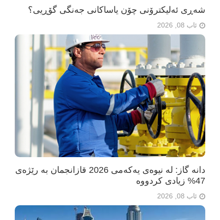
شەڕی ئەلیکترۆنی چۆن یاساکانی جەنگی گۆڕیی؟
ئاب 08, 2026
دانە گاز: لە نیوەی یەکەمی 2026 قازانجمان بە رێژەی
47% زیادی کردووە
ئاب 08, 2026