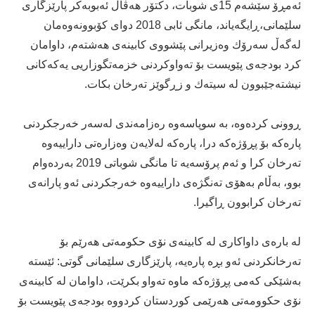
ئه‌مڕۆ سێشه‌م 15ی شوبات، دكتۆر هه‌ڤاڵ ئه‌بوبه‌كر پارێزگاری
سلێمانی،ڕایگه‌یاند، مانگی ئابی 2018 دوای كۆبوونه‌وه‌مان
له‌گه‌ڵ سه‌رۆك وه‌زیرانی پێشووی كابینه‌ی هه‌شته‌م، داوامان
كرد بودجه‌ی پێویست بۆ ته‌واوكردنی خزمه‌تگوزاریی یه‌كه‌كانی
نیشته‌جێبوون له‌ سیته‌ك و زڕگوێز ته‌رخان بكات.
ڕوونی كرده‌وه‌، به‌ سوپاسه‌وه‌ ره‌زامه‌ندی له‌سه‌ر خه‌رجكردنی
پاره‌كه‌ بۆ پڕۆژه‌كه‌ درا، پاره‌كه‌ له‌لایه‌ن وه‌زاره‌تی داراییه‌وه‌
ته‌رخان كرا و ئه‌م پرۆسه‌یه‌ تا مانگی شوباتی 2019 به‌رده‌وام
بوو، به‌ڵام به‌هۆی ته‌نگژه‌ی داراییه‌وه‌ خه‌رجكردنی ئه‌و پارانه‌ی
ته‌رخان كرابوون ڕاگیرا.
له‌ باره‌ی داواكاری له‌ كابینه‌ی نۆی حكومه‌تی هه‌رێم بۆ
ته‌رخانكردنی ئه‌و بڕه‌ پاره‌یه‌، پارێزگاری سلێمانی گوتی: ئێسته‌
به‌شێكی كه‌می پڕۆژه‌كه‌ ماوه‌ ته‌واو بكرێت، داوامان له‌ كابینه‌ی
نۆی حكوومه‌تی هه‌رێمی كوردستان كردووه‌ بودجه‌ی پێویست بۆ