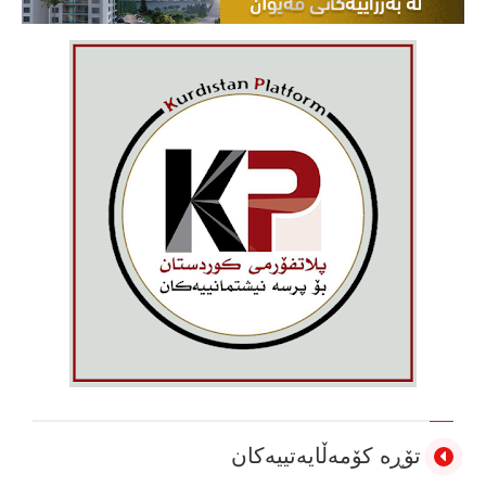
تۆڕە کۆمەڵایەتییەکان