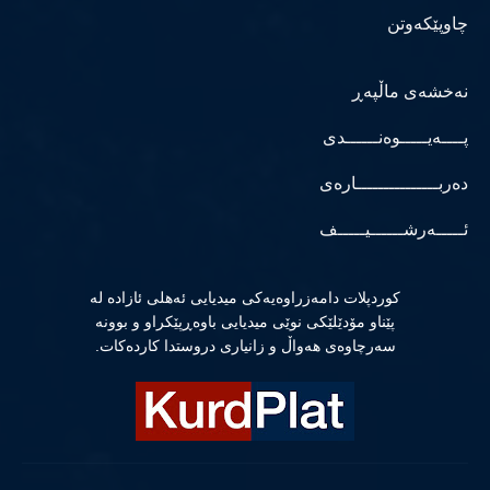
چاوپێکەوتن
نەخشەی ماڵپەڕ
پــــەیـــــوەنــــــدی
دەربـــــــــــــــارەی
ئـــــەرشــــــیـــــف
كوردپلات دامەزراوەیەكی میدیایی ئەهلی ئازادە لە
پێناو مۆدێلێكی نوێی میدیایی باوەڕپێكراو و بوونە
سەرچاوەی هەواڵ و زانیاری دروستدا كاردەكات.