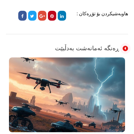
هاوبەشیکردن بۆ تۆڕەکان :
ڕەنگە ئەمانەشت بەدڵبێت