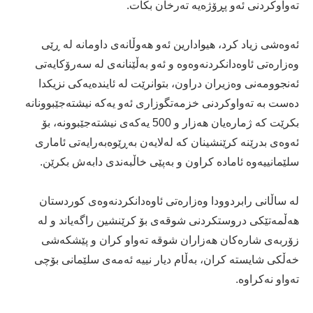
ته‌واوكردنی ئه‌و پڕۆژه‌یه‌ ته‌رخان بكات.
ئه‌وه‌شی زیاد كرد، هیوادارین ئه‌و هه‌وڵانه‌ی داومانه‌ له‌ ڕێی
وه‌زاره‌تی ئاوه‌دانكردنه‌وه‌وه‌ و ئه‌و به‌ڵێنانه‌ی له‌ سه‌رۆكایه‌تی
ئه‌نجوومه‌نی وه‌زیران دراون، بتوانرێت له‌ ئاینده‌یه‌كی نزیكدا
ده‌ست به‌ ته‌واوكردنی خزمه‌تگوزاری ئه‌و یه‌كه‌ نیشته‌جێبوونانه‌
بكرێت كه‌ ژماره‌یان هه‌زار و 500 یه‌كه‌ی نیشته‌جێبوونه‌، بۆ
ئه‌وه‌ی بدرێنه‌ كرێنشینان كه‌ له‌لایه‌ن به‌ڕێوه‌به‌رایه‌تی ئاماری
سلێمانییه‌وه‌ ئاماده‌ كراون و به‌پێی خاڵبه‌ندی دابه‌ش بكرێن.
له‌ ساڵانی رابردوودا وه‌زاره‌تی ئاوه‌دانكردنه‌وه‌ی كوردستان
هه‌ڵمه‌تێكی دروستكردنی شوقه‌ی بۆ كرێنشین راگه‌یاند و له‌
زۆربه‌ی شاره‌كان هه‌زاران شوقه‌ ته‌واو كران و پێشكه‌شی
خه‌ڵكی شایسته‌ كران، به‌ڵام دیار نییه‌ ئه‌مه‌ی سلێمانی بۆچی
ته‌واو نه‌كراوه‌.