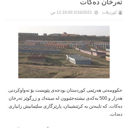
ته‌رخان ده‌كات
کوردپلات
2/16/2021 11:16:00 ص
حكوومه‌تی هه‌رێمی كوردستان بودجه‌ی پێویست بۆ ته‌واوكردنی
هه‌زار و 500 یه‌كه‌ی نیشته‌جێبوون له سیته‌ك و زڕگوێز ته‌رخان
ده‌كات، كه‌ تایبه‌تن به‌ كرێنشینان، پارێزگاری سلێمانیش زانیاری
ده‌دات.