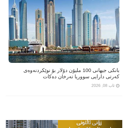
بانکی جیهانی 100 ملیۆن دۆلار بۆ نوێکردنەوەی
کەرتی دارایی سووریا تەرخان دەکات
ئاب 08, 2026