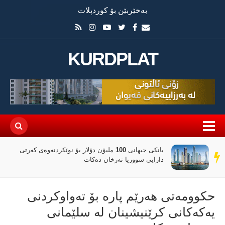
بەخێربێن بۆ کوردپلات
KURDPLAT
بانکی جیهانی 100 ملیۆن دۆلار بۆ نوێکردنەوەی کەرتی
سەر
دارایی سووریا تەرخان دەکات
دێڕ
حكوومه‌تی هه‌رێم پاره‌ بۆ ته‌واوكردنی
یه‌كه‌كانی كرێنیشینان له‌ سلێمانی