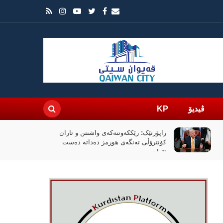
ڤیدیۆ
KP
راپۆرتێک: رێککەوتنەکەی واشنتن و تاران
کۆنترۆڵی تەنگەی هورمز دەداتە دەست
ئێران