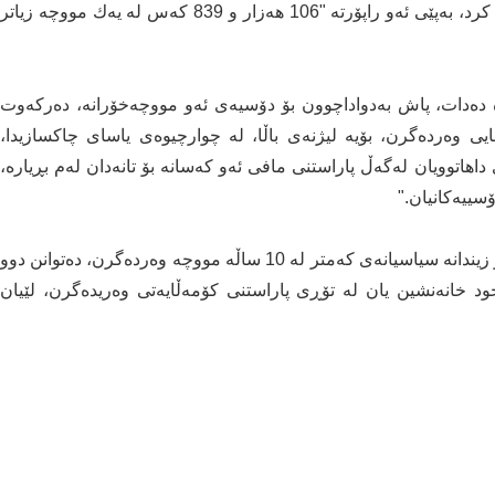
بایۆمەتری، راپۆرتێکیان لەبارەی فرە‌مووچە‌یی پێشکەش کرد، بە‌پێی ئە‌و راپۆرتە "106 هەزار و 839 كەس لە‌ یە‌ك مووچە‌ زیاتر
 دەدات، پاش بە‌دواداچوون بۆ دۆسیە‌ی ئە‌و مووچەخۆرانە،‌ دە‌ركە‌وت
 بە‌ نایاسایی وەردەگرن، بۆیە‌ لیژنە‌ی باڵا، لە چوارچیوەی یاسای چاکسازیدا،
ی داهاتوویان لەگەڵ پاراستنی مافی ئەو کەسانە بۆ تانەدان لەم بڕیارە،
سییەکانیان."
بەگوێرەی یاسای چاکسازی، تەنیا وارسی شەهیدان و ئەو زیندانە سیاسیانەی کەمتر لە 10 ساڵە مووچە وەردەگرن، دەتوانن دوو
د خانەنشین یان لە تۆڕی پاراستنی کۆمەڵایەتی وەریدەگرن، لێیان