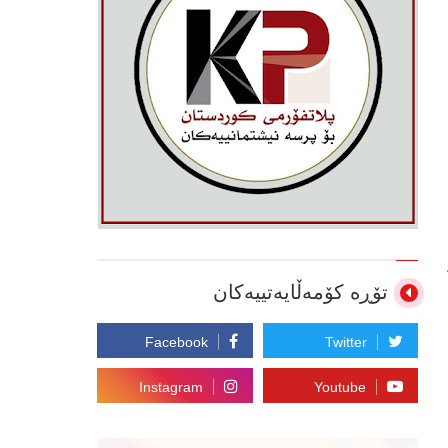
تۆڕە کۆمەڵایەتییەکان