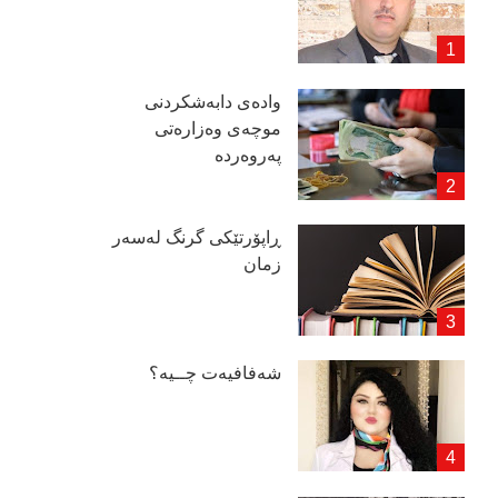
وادەی دابەشكردنی
موچەی وەزارەتی
پەروەردە
ڕاپۆرتێكی گرنگ لەسەر
زمان
شەفافیەت چــیە؟