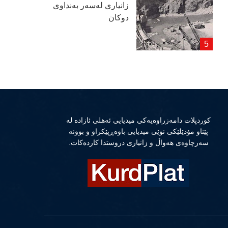
زانیاری لەسەر بەنداوی
دوكان
كوردپلات دامەزراوەیەكی میدیایی ئەهلی ئازادە لە
پێناو مۆدێلێكی نوێی میدیایی باوەڕپێكراو و بوونە
سەرچاوەی هەواڵ و زانیاری دروستدا كاردەكات.