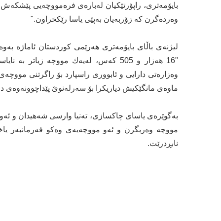
وە‌ردە‌گرن کە زۆربەیان بەپێی یاسا رێکخراون."
لیژنە‌ی باڵای بایۆمە‌تری هەرێمی کوردستان ئاماژە بەوە
"16 هەزار و 505 کەس، لە‌یە‌ك مووچە‌ زیاتر
وە‌زارە‌تی دارایی و ئابووری راسپارد بۆ‌ راگرتنی مووچە‌
ماوەی مانگێکیش دیاریکرا بۆ سەرلەنوێ پێداچوونەوەی دۆ
مووچە وەربگرن و ئەو مووچەیەی وەکو فەرمانبەر یاخو
نابڕدرێت.