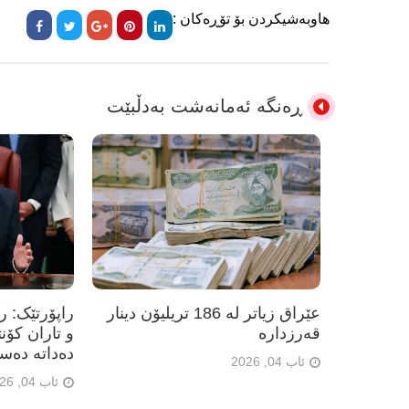
هاوبەشیکردن بۆ تۆڕەکان :
ڕەنگە ئەمانەشت بەدڵبێت
عێراق زیاتر لە 186 تریلیۆن دینار
راپۆرتێک: 
قەرزدارە
و تاران کۆن
دەداتە دەس
ئاب 04, 2026
ئاب 04, 2026