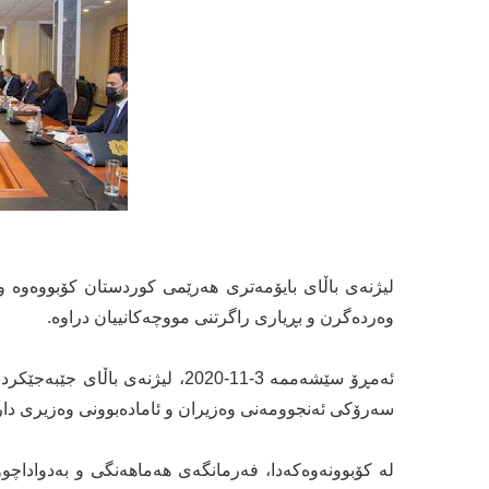
وە‌ردە‌گرن و بڕیاری راگرتنی مووچە‌كانییان دراوە.
ئە‌مڕۆ سێشە‌ممە‌ 3-11-2020، لیژن
سە‌رۆكی ئە‌نجوومە‌نی وە‌زیران و ئامادە‌بوونی وە‌زیری دا
لە کۆبوونەوەکەدا، فەرمانگەی هەماهەنگی و بەدواداچوو