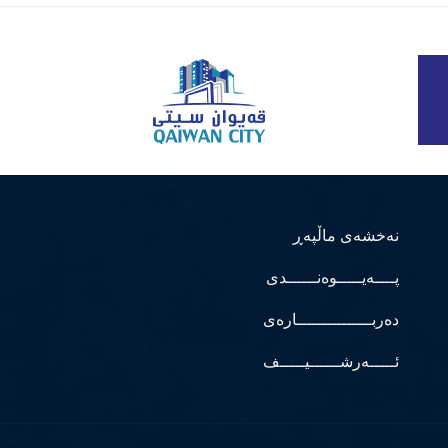
نەخشەی ماڵپەڕ
پــــەیـــــوەنــــــدی
دەربـــــــــــــــارەی
ئـــــەرشــــــیـــــف