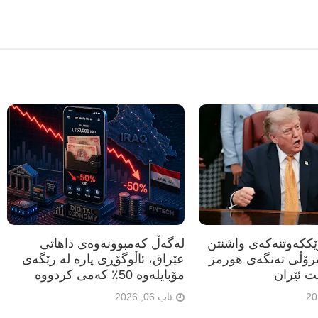
رێککەوتنەکەی واشنتن
لەگەڵ کەمبوونەوەی داهاتی
ترۆڵی تەنگەی هورمز
عێراق، ئاڵوگۆڕی پارە لە رێگەی
ت ئێران
مۆبایلەوە 50٪ کەمی کردووە
ئاب 06, 2026