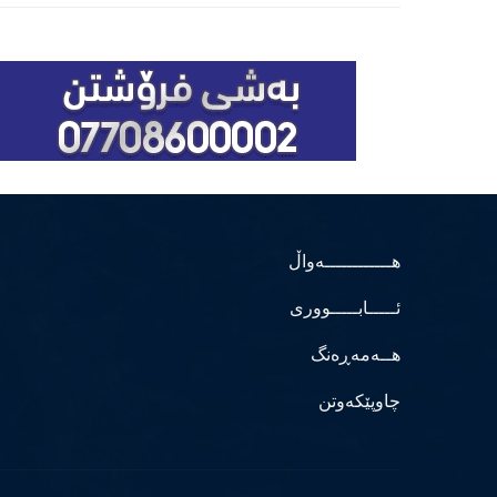
هــــــــــــەواڵ
ئـــــابـــــووری
هــەمەڕەنگ
چاوپێکەوتن