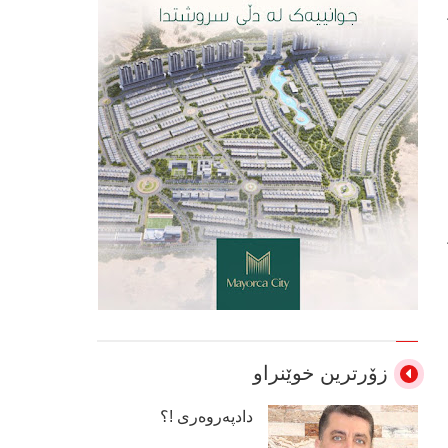
زۆرترین خوێنراو
دادپەروەری !؟