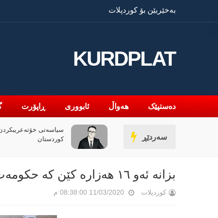
بەخێربێن بۆ کوردپلات
KURDPLAT
دەستپێک
هەواڵ
ئابووری
ڕاپۆرت
گ
» و فەلسەفەی ناتەواوبوون
سیاسەتی خۆتەعریبکردن 
سەردێڕ
ەوەیەکی باختینی
کوردستان
بزانە ئەو ١٦ هەزارە كێن كە حكومەت موچەكەیان دەبڕێت
کوردپلات
11/03/2020 08:38:00 م