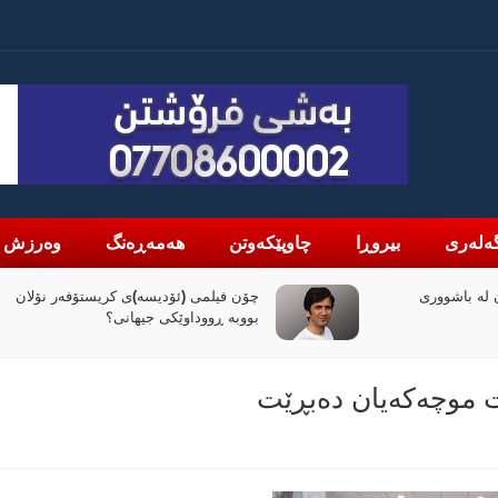
ەلەری
بیروڕا
چاوپێکەوتن
هەمەڕەنگ
وەرزش
لە باشووری
چۆن فیلمی (ئۆدیسە)ی کریستۆفەر نۆلان
بووبە ڕووداوێکی جیهانی؟