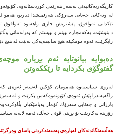
كاریگه‌ریه‌كانیه‌تی به‌سه‌ر هه‌رێمی كوردستانه‌وه‌، كۆبونه‌و
له‌ وته‌كانی جه‌نابی سه‌رۆكی هه‌رێمیشدا دیاربو، هه‌مو ئاما
تێکدانی تەوافوق‌، پێشتریش جاری واهه‌بوه‌ ته‌وافوق تێكد
دابنیشێت، یه‌كه‌مجاره‌ ببینم و ببیستم كه‌ په‌رله‌مانی 
رابگرێت، ئه‌وه‌ مومكینه‌ هیچ سابیقه‌یه‌كی نه‌بێت له‌ هیچ د
گفتوگۆی بكردایه‌ تا رێككه‌وتن
له‌روی سیاسیه‌وه‌ هه‌مومان كۆكین له‌سه‌ر ئه‌وه‌ی كه‌ 
راگه‌یه‌ندرا پێش ئه‌وه‌ی كۆبونه‌وه‌كه‌ش بكرێت و له‌ سه‌ر
بارزانی و جه‌نابی سه‌رۆك كۆمار په‌یامێكیان بڵاوکردەوە
زۆرینە به‌كاربێت بۆ بڕینی قوتی خه‌ڵك، ئه‌مه‌ لایه‌نه‌ سیاسیه
هەڵسەنگاندنەکان لەبارەی پەسەندکردنی یاسای وەرگرتن