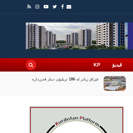
ڤیدیۆ
KP
عێراق زیاتر لە 186 تریلیۆن دینار قەرزدارە