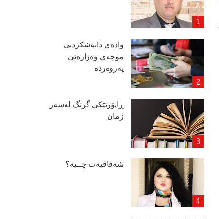
وادەی دابەشكردنی
موچەی وەزارەتی
پەروەردە
ڕاپۆرتێكی گرنگ لەسەر
زمان
شەفافیەت چــیە؟