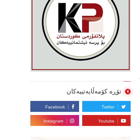
تۆڕە کۆمەڵایەتییەکان