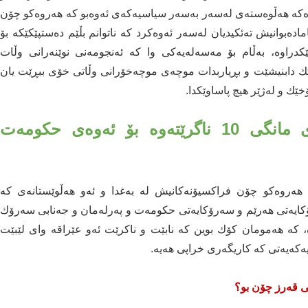
ه‌كه‌ هه‌ڵوه‌سته‌ی له‌سه‌ر به‌سه‌ر سیاسیه‌كه‌ی ئه‌وه‌بو كه‌ هه‌روه‌كو چۆن
ده‌بوانیش ته‌ئكیدیان له‌سه‌ر ئه‌وه‌كرد كه‌ ناتوانم بڵێم ده‌ستپێكێكه بۆ
راوه‌، به‌ڵام بۆ مه‌سه‌له‌یه‌كی وا كه‌ ئه‌نجومه‌نی نوێنه‌رانی وڵات
وڵاتێك دابنیشێت و بڕیاربدات موچه‌ی موچه‌خۆرانی وڵاتی خۆی ببڕێت یان
ۆخێك و له‌ژێر هیچ پاساوێكدا.
ده‌بوایه‌ بیانوتایه‌ ئه‌م بڕیاره‌ موچه‌ی مانگی 10 ناگرێته‌وه‌ بۆ ئه‌وه‌ی حكومه‌ت
هه‌روه‌كو چۆن فراكسیۆنه‌كانیش له‌ به‌غدا و ئه‌و هه‌ڵوێستانه‌ی كه‌
ۆكایه‌تی هه‌رێم و سه‌رۆكایه‌تی حكومه‌ت و په‌رله‌مان و جه‌نابی سه‌رۆك
، كه‌ هه‌مومان كۆك بوین كه‌ نابێت و ناكرێت ئه‌و عێراقه‌ وای لێبێت
‌كه‌یه‌تی كه‌ كاریگه‌ری خراپی هه‌یه‌.
ی قەرز چۆن بو؟