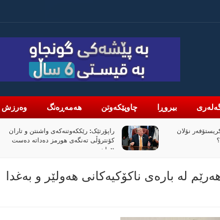
ەلەری
بیروڕا
چاوپێکەوتن
هەمەڕەنگ
وەرزش
یستۆفەر نۆلان
راپۆرتێک: رێککەوتنەکەی واشنتن و تاران
؟
کۆنترۆڵی تەنگەی هورمز دەداتە دەست
ئێران
ێم لە بارەی ناکۆکیەکانی ھەولێر و بەغدا