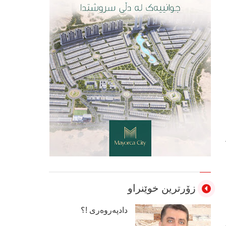
زۆرترین خوێنراو
دادپەروەری !؟