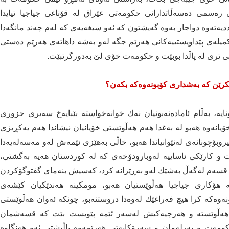
ای ره‌سمی ده‌سه‌ڵاتدارانی حكومه‌تی عێراق له‌ قۆناغی جیاجیا تیایدا
ه‌وه‌ دواجار به‌وه‌ گه‌یشتون كه‌ ئه‌و سیغه‌یه‌ی كه‌ له‌م چه‌ند مانگه‌دا
تی ئیتیحادی 320 ملیار وه‌كو ته‌كمیله‌ی پێداویستییه‌كانی هه‌رێم جگه‌ له‌و به‌شه‌ داهاته‌ی هه‌رێم ده‌ستی
ێكی تری له‌ پاڵدا بوبێت و حكومه‌ت خۆی لێ به‌دورگرتبێت.
كرێن كه‌ به‌شداری كۆبونه‌وه‌كه‌ بكه‌ن؟
ه‌، به‌ڵام ئاماده‌نه‌بونیان نه‌ك خوانه‌خواسته‌ بێبایه‌خ سه‌یری حزوری
خۆیانه‌وه‌ هه‌بو له‌ به‌غدا هه‌م هه‌ڵوێستی خۆیانیان نیشاندا هه‌م یه‌كڕیزی
بۆچونانه‌ی له‌نێوانیاندا هه‌بو، خاڵی به‌هێزی ئێمه‌ش له‌و مه‌سه‌له‌یه‌دا
ناكرێت و كارێكی ئاساییه‌ له‌وبارودۆخه‌ی كه‌ له‌ كوردستان هه‌یه‌ به‌گشتی،
قسه‌م له‌گه‌ڵ به‌شێك له‌و به‌ڕێزانه‌ كرد، كه‌سیش بنه‌مای گفتوگۆكردن
 به‌ هۆكاری جیاجیا هه‌ڵوێستیان هه‌بو، مومكینه‌ هه‌ندێكیان كێشه‌ی
‌وه‌كه‌ كرا هیچ فه‌راغێك له‌وه‌دا دروستنه‌بو، چونكه‌ ئه‌وان هه‌ڵوێستی
 هه‌ڵوێسته‌ و هه‌رچیه‌كیش له‌سه‌ر ئێمه‌ پێویست بێت كه‌ قسه‌شمان
حكومه‌ت و په‌رله‌مان و سه‌رۆكایه‌تی هه‌رێمه‌وه‌ پاڵپشتی ئه‌و هه‌نگاوه‌