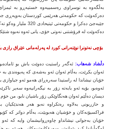
به‌ڵگه‌وه‌ به‌ نوسراوی ره‌سمییه‌وه‌ خستیه‌ڕو به‌ ئیمز
ده‌ركه‌وێت كه‌ حكومه‌تی هه‌رێمی كوردستان به‌وپه‌ڕی جددیه‌ت
جێبه‌جێ ده‌كرا و حكومه‌
ده‌كه‌وێت له‌ فرۆشتنی نه‌وتی خۆی، یانی ئه‌وه‌ نه‌بوه‌ شت
بۆچی نه‌تونرا نوێنه‌رانی كورد له‌ په‌رله‌مانی عێراق رازی ب
دڵشاد شه‌هاب:
ئه‌گه‌ر راستیت ده‌وێت باش بو ئاماده‌بونای
ئه‌وان بكرێت، به‌ڵام ئه‌وان ئه‌و به‌شه‌ی كه‌ په‌یوه‌ندی به‌ 
خۆیان نیشاندا لە راستیدا سه‌ره‌ڕای هه‌مو ئه‌و جیاوازی بیرو
ئه‌وه‌بو، بۆیه‌ ئه‌و بابه‌ته‌ زۆر به‌ نیگه‌رانیه‌وه‌ سه‌یر 
دیسان ده‌ڵێم ئه‌وان هه‌نگاوێكی زۆر باشیان نابو، من خۆم 
و حازربونی به‌لاوه‌ ره‌تكراوه‌ نه‌بو هه‌ر هه‌ندێكیان
فراكسیۆنه‌كان و خۆشیان هه‌بوبێت، به‌ڵام دواتر كه‌ كۆبونه
خۆیان به‌جوانی نیشانداو چاوەڕوانیشمان وایه‌ كه‌ ئه‌و
له‌گه‌ڵیاندا كرد پێمانوتن سه‌رۆكایه‌تییه‌كانی هه‌رێم به‌ 