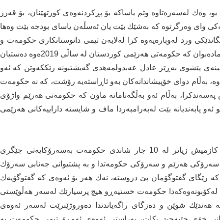
 وه‌ك له‌سه‌ره‌تاوه‌ وتم یاساكه‌ بۆ پڕكردنه‌وه‌ی كورتهێنان، بۆ قه‌رز
ەکی وای وه‌رگرتوه‌ كه‌ به‌شێك بێت یان ئه‌سڵه‌ن یاسای بودجه‌ بێت وه‌ها
ه‌نگاندێكی ورد له‌وباره‌یه‌وه‌ كرا له‌لایه‌ن تیمی دانوستانكاری حكومه‌ت و
راپۆرته‌كانی خۆیان خسته‌ڕو، له‌وێدا ده‌ركه‌وت بۆ هه‌مو ئاماده‌بوان كه‌ حكومه‌تی هه‌رێمی كوردستان له‌ ساڵی 2019ه‌وه‌ ده‌ستیان
نه‌ی پێشوی به‌ڕێز عادل عه‌بدولمه‌هدی گه‌یشتبونه‌ رێككه‌وتن كه‌ ئه‌و
كه‌وتنه‌ واژۆبكرێت و بخرێته‌ ناو بودجه‌ی ساڵی 2020ه‌وه،‌ به‌ڵام دوای خۆپیشاندانه‌كان به‌و ئاڕاسته‌یه‌ رۆشت، كه‌ نه‌ حكومه‌ت
ه‌سه‌ندكرا، به‌ڵام ئه‌و به‌ڵگه‌نامانه‌ ماون كه‌ حكومه‌تی هه‌رێم واژۆی
 ئه‌و پابەندیانە بێت له‌به‌رامبه‌ردا ماف و شایسته‌ داراییه‌كانی هه‌رێمی
دوای ئه‌وه‌ی كابینه‌ی نوێی ده‌ستبه‌كاربو له‌گه‌ڵ به‌ڕێز كازمیش زیاتر له‌ 10 جار شاندی حكومه‌ت به‌سه‌رۆكایه‌تی جێگری
ی سه‌رۆكی هه‌رێم و سه‌رۆكی حكومه‌تدا و به‌ پشتیوانی جه‌نابی سه‌رۆك
وه،‌ كه‌ رێگای گفتوگۆمان پێ دروسته‌، نه‌ك هه‌ر بۆ ئه‌وه‌ی كه‌ گفتوگۆیه‌ك
 وا له‌كۆبونه‌وه‌كه‌دا حكومه‌ت خستیه‌ڕو هیچ پرسیارێك له‌سه‌ر هه‌ڵوێستی
ه‌ هه‌ندێك شوێن و ده‌زگای راگه‌یاندندا ده‌وروژێنرێت له‌سه‌ر ئه‌وه‌ی
ه‌كانی خۆی جێبه‌جێ بكات، به‌راستی ئه‌وه‌ی ئه‌مڕۆ تیمی حكومه‌ت به‌