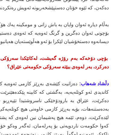
ده‌كه‌ن، كه‌ ئێوه‌ خۆتان ده‌ستپێشخه‌ربونه ئه‌ویش ره‌تكردنه‌وه‌
به‌ڵام دیاره‌ ئه‌وان وایان به‌ باش زانی و مومكینه‌ یه‌ك هۆ
بۆچونی ئه‌وان ده‌گرین و گرنگ ئه‌وه‌یه‌ كه‌ ئه‌وه‌ی ده‌ست
دیسانه‌وه‌ ده‌ستخۆشیان لێكرا بۆ ئه‌و هه‌ڵوێسته‌یان هه‌یانبوه‌
بۆچی دۆخه‌كه‌ به‌م رۆژه‌ گه‌یشت، له‌كاتێكدا سه‌رۆك
ده‌ركرد، به‌ر له‌وه‌ی ببێته‌ سه‌رۆكی حكومه‌تی عێراق؟
دڵشاد شه‌هاب:
ده‌زانیت كێشه‌ی به‌ڕێز كازمی ئه‌وه‌یه‌ كه‌ ل
کاندیدی ئه‌و كوتله‌یه‌یه‌، بەگشتی كه‌ كابینه‌ پێکدەهێنرێت 
دەکرێت، عێراق بە بارودۆخێكی ناسروشتیدا تێپه‌ڕبو چ
به‌ده‌ستنه‌هات، بۆیه‌ به‌ڕێز كازمی خاوه‌نی هیچ كوتله‌یه
لێده‌كرێت، دوه‌م، ئێمه‌ هیچ په‌شیمان نین له‌وه‌ی كه‌ پشت
كه‌وا حكومه‌ت ناردویه‌تی بۆ په‌رله‌مان، ئه‌گه‌ر وه‌كو خۆی به
ناکۆکی ئێمه‌ نیه‌ له‌گه‌ڵ به‌ڕێز كازمی، نه‌تیجه‌ی ئه‌و ده‌ستكار