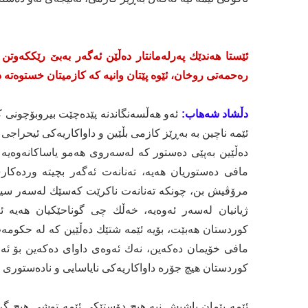
ئێستا هه‌ندێك په‌رله‌مانتار ده‌ڵێن ئه‌گه‌ر به‌بێ رێككه‌وتن 
ره‌حمه‌تی روخان، ئێوه‌ پێتان وانیه‌ كه‌ كازمیتان خستوه‌ته‌‌
دڵشاد شه‌هاب:
ئه‌و هه‌ڵسه‌نگاندنه‌ پێدەچێت بیروبۆچونی 
ئێمه‌ ناچین به‌ به‌ڕێز كازمی بڵێین و داواكاریه‌كی ئیحراجی و
ده‌ڵێین به‌پێی ده‌ستور كه‌ له‌سه‌روی هه‌مو یاساكانه‌وه‌
مافی ده‌ستوریان هه‌یه‌، ته‌نانه‌ت ئه‌گه‌ر بچیته‌ ورده‌ك
مرۆڤیش بن، چونكه‌ ته‌نانه‌ت ناكرێت كه‌سێك له‌سه‌ر سی
ژیانیان له‌سه‌ر ئه‌وه‌یه‌، خه‌ڵك چی گوناحێكیان هه‌یه‌
كوردستان هه‌بێت، بۆیه‌ ئێمه‌ شتێك ده‌ڵێین كه‌ له‌ حكومه
مافی خۆیمان ده‌كه‌ین، نه‌ك ئه‌وه‌ی داوای دەکەین بۆ ئه
كوردستان هیچ جۆره‌ داواكاریه‌كی نایاسایی و ناده‌ستوری له‌
ئێمه‌ پێمان باشیش نیه‌ هیچ دۆستێكی ئێمه‌ توشی هیچ گرف