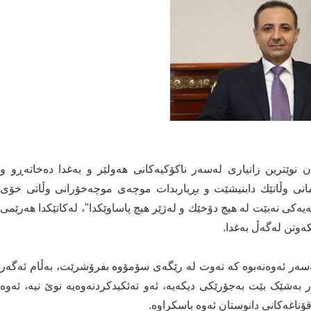
وێترین زانیاری لەسەر ناکۆکیەکانی ھەولێر و بەغدا دەخاتەڕو و
له‌مانی وڵاتێك دابنیشێت و بڕیاربدات موچه‌ی موچه‌خۆرانی وڵاتی خۆی
یەکی نه‌بێت له‌ هیچ دۆخێك و له‌ژێر هیچ پاساوێكدا"، لەکاتێکدا هەرێمی
کەوتن لەگەڵ بەغدا.
ه‌وه‌نه‌بوه‌ كه‌ نه‌وت له‌ رێگه‌ی سۆمۆوه‌ بفرۆشرێت، بەڵام ئه‌گه‌ر
شێک بێت بەجۆرێکی دیکەیە، ئه‌و ته‌ئكیدكردنه‌وه‌یه‌ نوێ نیه‌، ئه‌وه‌
 قۆناغه‌كانی دانوستان ئەوە باسکراوە.