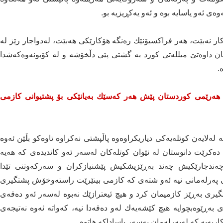
ی ئه‌و یاسایه‌ بوه‌ و ئه‌و یه‌كڕیزیه‌ بو.
كار نه‌بێت، هه‌ر فراكسیۆنێك ره‌نگه‌ هۆكارێكی هه‌بێت، له‌دواجار رێز له‌
یان داوه‌تێ میلله‌تی كورد به‌ گشتی پێی دڵخۆشه‌ و له‌ كۆبونه‌وه‌كه‌شدا
.
ی هه‌رێمی كوردستان پێش هه‌ر كه‌سێك به‌یانێكی بۆ پشتیوانی كازمی
ه‌لایه‌ن كوتله‌یه‌كی دیاریكراوه‌وه‌ پاڵپشتی نه‌كراوه‌ تاوه‌كو بڵێن ئه‌وه‌
ده‌كرێت دانوستان له‌ نێوان كوتله‌كان له‌سه‌ر ئه‌و كاندیده‌ی كه‌ هه‌یه‌
ه‌ندجارێكیش چه‌ند به‌ڕێزیشكیش پێشنیازكران و سه‌ركه‌وتنی تێدا
‌كی په‌رله‌مانی نیه‌ ئه‌و شته‌ی كه‌ كازمی بینێرێت راسته‌وخۆش پشتگیری
گیری به‌ڕێز كازمیمان كرد و هیچ ئیعترازێك نه‌بوه‌ له‌سه‌ر ئه‌و ده‌قه‌ی
‌ڕێوه‌بچوایه‌ هیچ كێشه‌یه‌ك له‌و ده‌قه‌دا نیه‌، كه‌واته‌ ئه‌وه‌ نه‌تیجه‌ی
یه‌یه‌ كه‌ له‌په‌رله‌مان به‌سه‌ر یاساداكه‌ هاتوه‌.