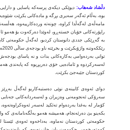
دڵشاد شه‌هاب:
دیوێکی دیکەی پرسەکە یاسایی و دارایی بو‌،
بوه‌، به‌ڵام ئه‌گه‌ر سه‌یری بڕگه‌ و ماده‌كانی بكرێت شێوەی
مامه‌ڵه‌ی له‌گه‌ڵدا كراوه‌، چونه‌ته‌ ورده‌كارییه‌وه‌، هه‌ڵس
به‌ گه‌ڕێكی جددی دانوستان كردبو، له‌گه‌ڵ حكومه‌تی كابی
رێك
توانی به‌رده‌وامی به‌كاره‌كانی بدات و نه‌ یاسای بودجه‌ش پ
له‌سه‌ركردوه‌ و ئاماده‌یی خۆی ده‌ربڕیوه‌ كه‌ پابه‌ندی هه‌مو
كوردستان جێبه‌جێ بكرێت.
سه‌رۆكی ئه‌نجومه‌نی وه‌زیران و له‌سه‌ردانه‌كانی جه‌ناب
كۆمار له‌ به‌غدا به‌رده‌وام ته‌ئكید له‌سه‌ر ئه‌وه‌كراوه‌ته‌
بكه‌ینو بێ ده‌رئه‌نجام، هه‌میشه‌ هه‌مو به‌ڵگه‌نامانه‌ی كه‌
حكومه‌تی كوردستان نه‌ماوه‌، به‌داخه‌وه‌ ئه‌وه‌ی ئێستا ل
كه‌مته‌رخه‌می حكومه‌ت یان حازرنه‌بوه‌، كه‌ پابه‌ندبون