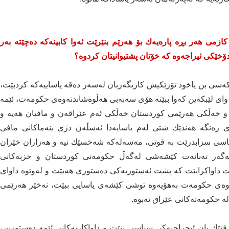
كازمی هه‌ر بڕه‌ پاره‌یه‌ك بۆ هه‌رێم بنێرێت ئه‌وا كابینه‌كه‌ ده‌چێته‌ به‌ر
 دۆخێكی ئیراجه‌وه‌ كه‌ خۆتان پشتیوانیتان كردوه‌؟
کەسی بن یاخود تۆزێكیش کاریگەریان له‌سه‌ر ده‌قه‌ یاساییه‌كه‌ كردبێت،
ای لێبكه‌ین كه‌وا ببێته‌ هۆی سه‌به‌بی هه‌ڵوه‌شاندنه‌وه‌ی حكومه‌ت، ئێمه‌
یه‌ و خه‌ڵكی هه‌رێمی كوردستان خه‌ڵكی ئه‌م عێراقه‌ن و مافیان هه‌یه‌ و
اری ره‌نگه‌ هه‌ندێك شتی له‌م یاسایه‌دا ئه‌سڵه‌ن دژی بنه‌ماكانی مافی
اسی سزابدرێت به‌ قوتی، مه‌سه‌له‌کە شه‌خسێك نیه‌ و هه‌زاران خێزان
 ئه‌گه‌ر ته‌نانه‌ت كێشه‌شی له‌گه‌ڵ حكومه‌تی كوردستان و حزبه‌كانی
‌ت داواكرابێت كه‌ پشت ئه‌ستوریه‌كی ده‌ستوری هه‌بێت و له‌وێوه‌ داوای
‌وه‌ی حكومه‌ت به‌هۆیه‌وه‌ توشی كێشه‌ی یاسایی ببێت، نه‌خێر هه‌رێمی
 حكومه‌ته‌كانی عێراق نه‌بوه‌.
تێك یان ئیحراجیه‌كی سیاسی ببێت و داواكاریه‌كانی ئێمه‌ ده‌ستورین،