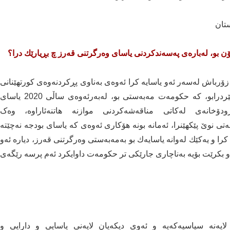
تان
 بو، له‌باره‌ی په‌سه‌ندكردنی یاسای وه‌رگرتنی قه‌رز چ بڕیارێك درا؟
زۆرباش له‌سه‌ر ئه‌و یاسایه‌ كرا ئه‌وه‌ی به‌ناوی پڕكردنه‌وه‌ی كورتهێنانی
دارایی په‌سه‌ندكرا، خۆی له‌ ئه‌ساسدا یاساكه‌ بۆ قه‌رز نێردرابو، كه‌ حكومه‌ت مه‌به‌ستی بو، له‌به‌رئه‌وه‌ی ساڵی 2020 یاسای
دۆخانه‌ی له‌كاتی مناقه‌شه‌كردنی موازنه‌ هاتنه‌ئاراوه‌، وەک
 نوێ پێکهێنرا، ئه‌مانه‌ بونه‌ هۆكاری ئه‌وه‌ی كه‌ یاسای بودجه‌ نه‌چێته‌
كرا و یه‌كێك له‌وانه‌ یاسایه‌ك بو به‌مه‌به‌ستی وه‌رگرتنی قه‌رز، دیاره‌ ئه‌و
او بكرێت بۆیه‌ به‌ناچاری جارێكی تر حكومه‌ت داوایكرد ئه‌م پرسه‌ رێگه‌ی
 لایه‌نه‌ سیاسیه‌كه‌یه‌ و ئه‌وی دیكه‌یان لایه‌نی یاسایی و دارایی و