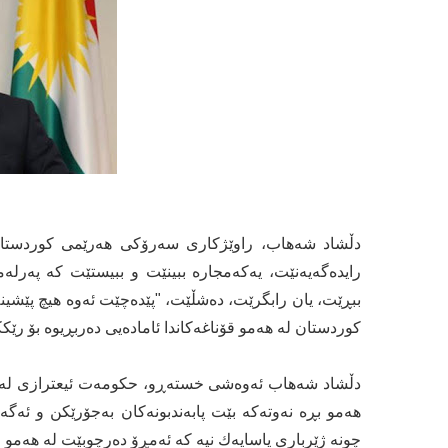
دڵشاد شەھاب، راوێژکاری سەرۆکی ھەرێمی کوردستان ن
رایدەگەیەنێت، یه‌كه‌مجاره‌ ببینێت و ببیستێت كه‌ په‌ر
ببڕێت، یان رابگرێت، دەشڵێت، "پێدەچێت ئه‌وه‌ هیچ پێشینە
کوردستان لە هەمو قۆناغەکاندا ئامادەیی دەربڕیوە بۆ رێک
دڵشاد شەھاب ئەوەشی خستەڕو، حكومه‌ت ئیعترازی له‌سه‌ر ئ
هەمو بڕە نەوتەکە بێت پابەندبونەکان بەجۆرێکن و ئەگەر بە
چونه‌ ژێرباری یاسایه‌ك نیه‌ كه‌ ئه‌مڕۆ ده‌رچوبێت له‌ هه‌مو