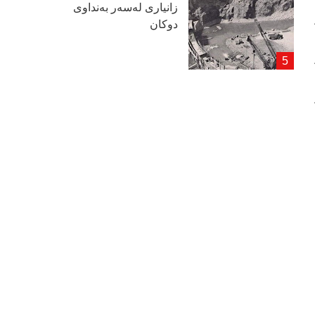
زانیاری لەسەر بەنداوی
دوكان