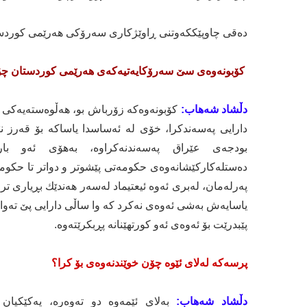
دەقی چاوپێککەوتنی ڕاوێژکاری سەرۆکی هەرێمی کوردس
كۆبونه‌وه‌ی سێ سه‌رۆكایه‌تیه‌كه‌ی هه‌رێمی‌ كوردستان چۆن
دڵشاد شه‌هاب:
كۆبونه‌وه‌كه‌ زۆرباش بو، هه‌ڵوه‌سته‌یه‌كی 
بودجه‌ی عێراق په‌سه‌ندنه‌كراوه‌، بەهۆی ئەو بارو
ده‌ستله‌كاركێشانه‌وه‌ی حكومه‌تی پێشوتر و دواتر تا حكومه‌تی
په‌رله‌مان، له‌بری ئه‌وه‌ ئیعتیماد له‌سه‌ر هه‌ندێك بڕیاری تر 
یاسایه‌ش به‌شی ئه‌وه‌ی نه‌كرد كه‌ وا ساڵی دارایی پێ ته‌و
پێبدرێت بۆ ئه‌وه‌ی ئه‌و كورتهێنانه‌ پڕبكرێته‌وه‌.
پرسەکە لەلای ئێوە چۆن خوێندنەوەی بۆ کرا؟
دڵشاد شه‌هاب:
به‌لای ئێمه‌وە دو ته‌وه‌ره‌، یه‌كێكیان