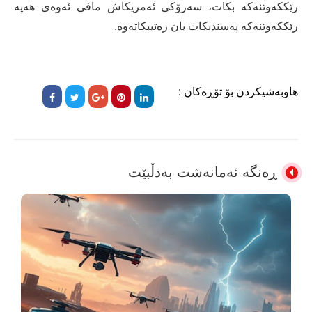
رێککەوتنەکە بکات، سەرۆکی ئەمریکاش مافی ئەوەی هەیە
رێککەوتنەکە پەسندبکات یان رەتیبکاتەوە.
هاوبەشیکردن بۆ تۆڕەکان :
ڕەنگە ئەمانەشت بەدڵبێت