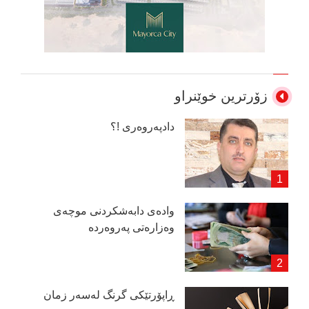
زۆرترین خوێنراو
دادپەروەری !؟
وادەی دابەشكردنی موچەی
وەزارەتی پەروەردە
ڕاپۆرتێكی گرنگ لەسەر زمان