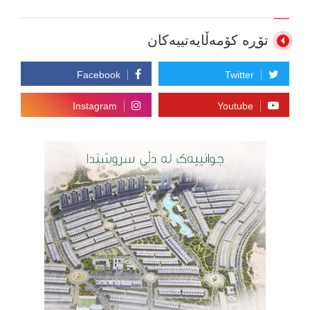
تۆڕە کۆمەڵایەتییەکان