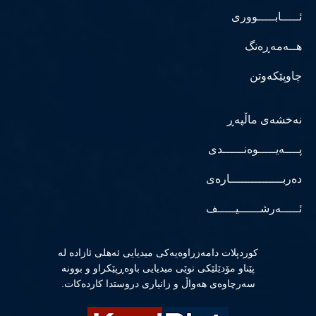
ئـــــابـــــووری
هــەمەڕەنگ
چاوپێکەوتن
نەخشەی ماڵپەڕ
پــــەیـــــوەنــــــدی
دەربـــــــــــــــارەی
ئـــــەرشــــــیـــــف
كوردپلات دامەزراوەیەكی میدیایی ئەهلی ئازادە لە
پێناو مۆدێلێكی نوێی میدیایی باوەڕپێكراو و بوونە
سەرچاوەی هەواڵ و زانیاری دروستدا كاردەكات.