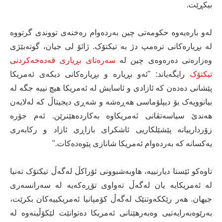
بیکڕێت.
لەو بارەیەوە حکومەتی چین بەردەوام رەخنەی تووندی گرتووە
لە بڕیارەکانی ترەمپ دژ بە تیکتۆک. ژائۆ لی جیان، گوتەبێژی
وەزارەتی دەرەوەی چین لە
سەرەتای بڕیاری قەدەخەکردنی
تیکتۆک
رایگەیاند: "ئەو بڕیارە و بڕیارەکانی دیکەی ئەمریکا
پێشانی دەدەن کە ئازادی و ئاسایش لە ئەمریکا هیچ نییە جگە لە
بیانوویەک بۆ دیپلۆماسی هەڕەشە و شەڕی دیجیتاڵ کە لەلایەن
هەندێ سیاسەتڤانی ئەمریکاوە بەکاردەهێنرێن. ئەم جۆرە
زۆردارییانە پێشێلکاریی ئاشکرای بازاڕی ئازاد و رکابەری
یەکسانە کە بەردەوام ئەمریکا شانازی پێوەدەکات."
تاوەکو ئێستا دیارنییە، هاوبەشبوونی ئۆراکڵ لەگەڵ تیکتۆک تەنیا
لە ئەمریکایە یان لەگەڵ تەواوی تۆڕەکەیە لە سەرانسەری
جیهان. هەر رێککەوتنێک لەگەڵ کۆمپانیا ئەمریکییەکان بکرێت،
بەرێوەبەرایەتیی وەبەرهێنانی ئەمریکا دەتوانێت لێکۆڵینەوە لە