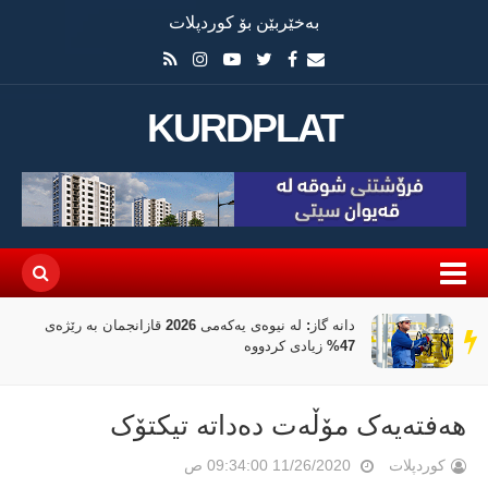
بەخێربێن بۆ کوردپلات
KURDPLAT
دانە گاز: لە نیوەی یەکەمی 2026 قازانجمان بە رێژەی
سەر
47% زیادی کردووە
دێڕ
هەفتەیەک مۆڵەت دەداتە تیکتۆک
کوردپلات
11/26/2020 09:34:00 ص