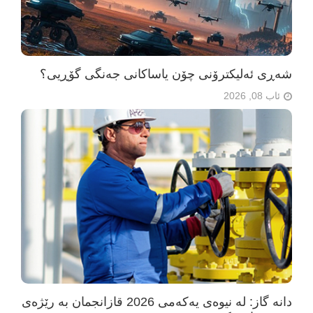
شەڕی ئەلیکترۆنی چۆن یاساکانی جەنگی گۆڕیی؟
ئاب 08, 2026
دانە گاز: لە نیوەی یەکەمی 2026 قازانجمان بە رێژەی