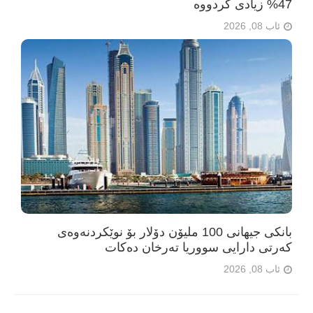
47% زیادی کردووە
ئاب 08, 2026
بانکی جیهانی 100 ملیۆن دۆلار بۆ نوێکردنەوەی
کەرتی دارایی سووریا تەرخان دەکات
ئاب 08, 2026