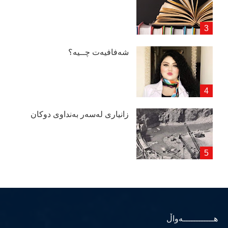
شەفافیەت چــیە؟
زانیاری لەسەر بەنداوی دوكان
هــــــــــــەواڵ