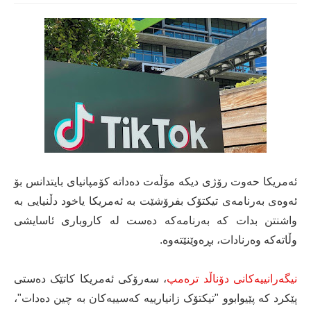
ئەمریکا حەوت رۆژی دیکە مۆڵەت دەداتە کۆمپانیای بایتدانس بۆ
ئەوەی بەرنامەی تیکتۆک بفرۆشێت بە ئەمریکا یاخود دڵنیایی بە
واشنتن بدات کە بەرنامەکە دەست لە کاروباری ئاسایشی
وڵاتەکە وەرنادات، بڕەوێنێتەوە.
نیگەرانییەکانی دۆناڵد ترەمپ
، سەرۆکی ئەمریکا کاتێک دەستی
پێکرد کە پێیوابوو "تیکتۆک زانیارییە کەسییەکان بە چین دەدات"،