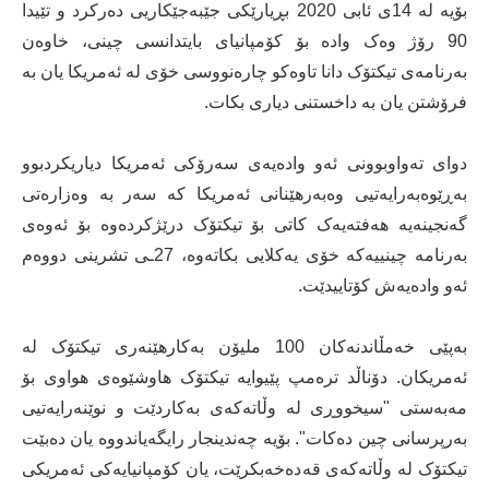
بۆیە لە 14ی ئابی 2020 بڕیارێکی جێبەجێکاریی دەرکرد و تێیدا
90 رۆژ وەک وادە بۆ کۆمپانیای بایتدانسی چینی، خاوەن
بەرنامەی تیکتۆک دانا تاوەکو چارەنووسی خۆی لە ئەمریکا یان بە
فرۆشتن یان بە داخستنی دیاری بکات.
دوای تەواوبوونی ئەو وادەیەی سەرۆکی ئەمریکا دیاریکردبوو
بەڕێوەبەرایەتیی وەبەرهێنانی ئەمریکا کە سەر بە وەزارەتی
گەنجینەیە هەفتەیەک کاتی بۆ تیکتۆک درێژکردەوە بۆ ئەوەی
بەرنامە چینییەکە خۆی یەکلایی بکاتەوە، 27ـی تشرینی دووەم
ئەو وادەیەش کۆتاییدێت.
بەپێی خەمڵاندنەکان 100 ملیۆن بەکارهێنەری تیکتۆک لە
ئەمریکان. دۆناڵد ترەمپ پێیوایە تیکتۆک هاوشێوەی هواوی بۆ
مەبەستی "سیخووڕی لە وڵاتەکەی بەکاردێت و نوێنەرایەتیی
بەرپرسانی چین دەکات". بۆیە چەندینجار رایگەیاندووە یان دەبێت
تیکتۆک لە وڵاتەکەی قەدەخەبکرێت، یان کۆمپانیایەکی ئەمریکی