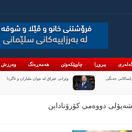
ەلەری
بیروڕا
چاوپێکەوتن
هەمەڕەنگ
وەرزش
لیاران و ئاگردا
دانە گاز: لە نیوەی یەکەمی 2026 قازان
بە رێژەی 47% زیادی کردووە
 شەپۆلی دووەمی کۆرۆناداین