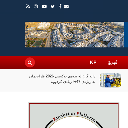
ڤیدیۆ
KP
جمان
بانکی جیهانی 100 ملیۆن دۆلار بۆ
نوێکردنەوەی کەرتی دارایی سووریا تەرخان
دەکات