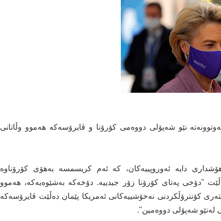
توونەتە نێو شەپۆلی دووەمی کۆرۆنا و ڤایرۆسەکە هەموو وڵاتانی
ا هۆشداری دایە ئەوروپییەکان، کە ئەم کریسمسە بەهۆی کۆرۆناوە
ڵێت "دۆخی پەتای کۆرۆنا زۆر جیدییە. دۆخەکە بەشێوەیەکە، هەموو
تەری کۆنترۆڵکردنی نەخۆشییەکانی ئەمریکا پێمان دەڵێت ڤایرۆسەکە
ڵی لەنێو شەپۆلی دووەمین".