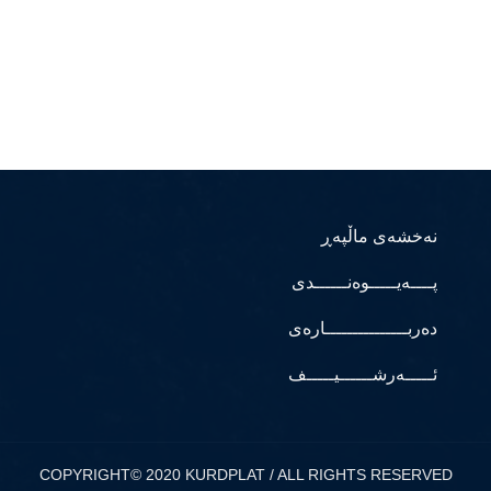
نەخشەی ماڵپەڕ
پــــەیـــــوەنــــــدی
دەربـــــــــــــــارەی
ئـــــەرشــــــیـــــف
COPYRIGHT© 2020 KURDPLAT / ALL RIGHTS RESERVED