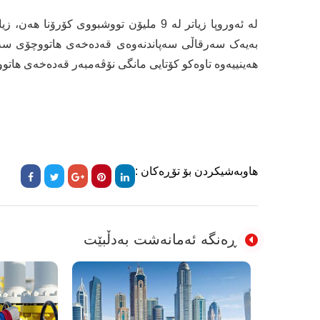
بەیەک سەرقاڵی سەپاندنەوەی قەدەخەی هاتووچۆی سەر
هەینییەوە تاوەکو کۆتایی مانگی نۆڤەمبەر قەدەخەی هات
هاوبەشیکردن بۆ تۆڕەکان :
ڕەنگە ئەمانەشت بەدڵبێت