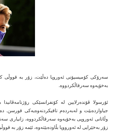
سەرۆکی کۆمیسیۆنی ئەوروپا دەڵێت، زۆر بە قووڵی کەو
بەخۆیەوە سەرقاڵکردووە.
ئۆرسولا ڤۆندەرلایین لە کۆنفرانسێکی رۆژنامەڤانید
جیاوازدەبێت و لەبەردەم تاقیکردنەوەیەکی قورسن. دە
وڵاتانی ئەوروپی بەخۆیەوە سەرقاڵکردووە، زانیاری سەن
زۆر بەخێرایی لە ئەورووپا بڵاودەبێتەوە، ئێمە زۆر بە قوو