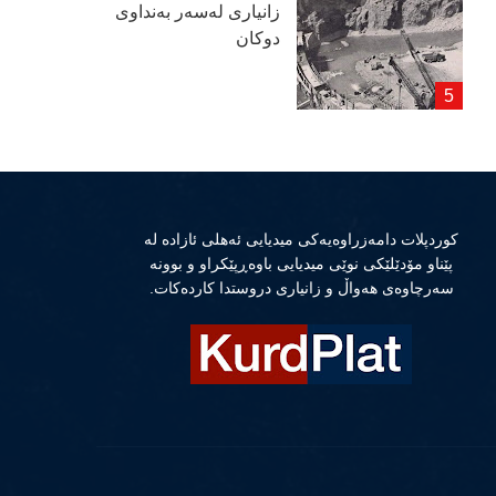
زانیاری لەسەر بەنداوی
دوكان
كوردپلات دامەزراوەیەكی میدیایی ئەهلی ئازادە لە
پێناو مۆدێلێكی نوێی میدیایی باوەڕپێكراو و بوونە
سەرچاوەی هەواڵ و زانیاری دروستدا كاردەكات.