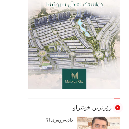
زۆرترین خوێنراو
دادپەروەری !؟