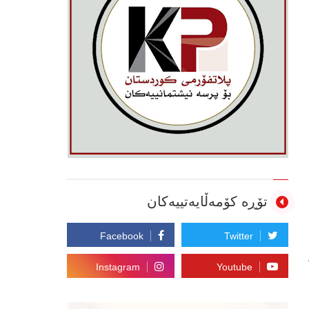
تۆڕە کۆمەڵایەتییەکان