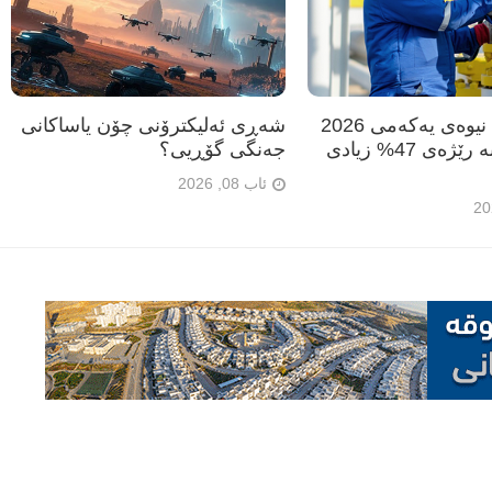
دانە گاز: لە نیوەی یەکەمی 2026
شەڕی ئەلیکترۆنی چۆن یاساکانی
قازانجمان بە رێژەی 47% زیادی
جەنگی گۆڕیی؟
ئاب 08, 2026