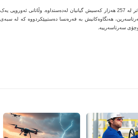
لە ئەوروپا زیاتر لە 9 ملیۆن تووشبووی کۆرۆنا هەن، زیاتر لە 257 هەزار کەسیش گیانیان لەدەستداوە. وڵاتانی ئەوروپی یەک
تاسەرین، هەنگاوەکانیش بە فەرەنسا دەستیپێکردووە کە لە سبەی
ووچۆی سەرتاسەرییە.