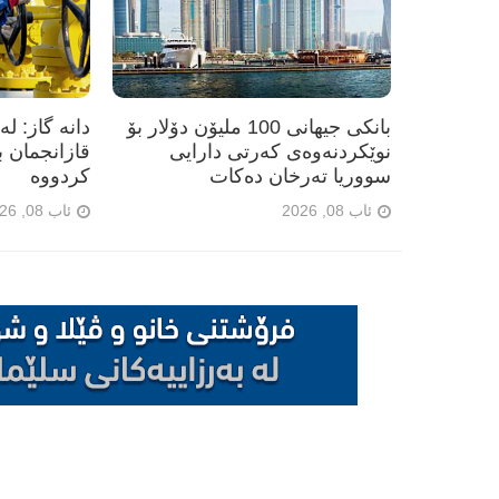
بانکی جیهانی 100 ملیۆن دۆلار بۆ
نوێکردنەوەی کەرتی دارایی
سووریا تەرخان دەکات
کردووە
ئاب 08, 2026
ئاب 08, 2026