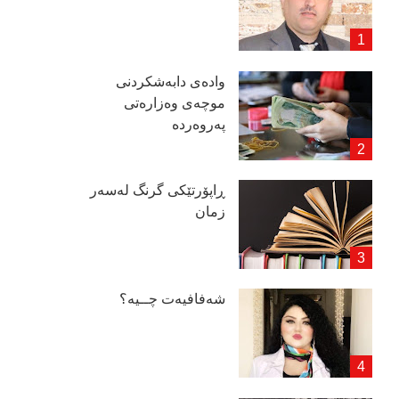
وادەی دابەشكردنی
موچەی وەزارەتی
پەروەردە
ڕاپۆرتێكی گرنگ لەسەر
زمان
شەفافیەت چــیە؟