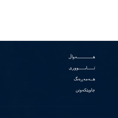
هــــــــــــەواڵ
ئـــــابـــــووری
هــەمەڕەنگ
چاوپێکەوتن