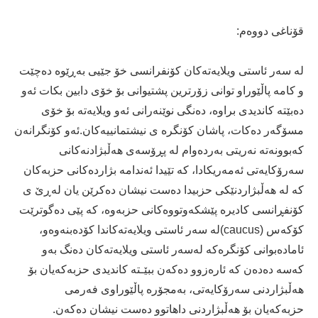
قۆناغى دووه‌م:
له‌ سه‌ر ئاستى ویلایه‌ته‌كان كۆنفرانسى خۆ جێیی به‌ڕێوه‌ ده‌چێت
و كامه‌ پاڵێوراو توانى زۆرترین پشتیوانى بۆ خۆى دابین بكات ئه‌و
ده‌بێته‌ كاندیدى براوه‌، ده‌نگى نوێنه‌رانى ئه‌و ویلایه‌ته‌ بۆ خۆى
مسۆگه‌ر ده‌كات، پاشان كۆنگره‌ ى نیشتمانییه‌كان.ئه‌و كۆنگرانه‌ن
كه‌بوونه‌ته‌ نه‌ریتى به‌رده‌وام له‌ پڕۆسه‌ى هه‌ڵبژادنه‌كانى
سه‌رۆكایه‌تى ئه‌مه‌ریكادا، كه‌ تێیدا ئه‌ندامه‌ بژارده‌كانى حزبه‌كان
كه‌ له‌ هه‌ڵبژاردنێكى حزبیدا ده‌ست نیشان ده‌كرێن یان له‌ڕێ ى
كۆنفڕانسى كادیره‌ پێشكه‌وتووه‌كانى حزبه‌وه‌، كه‌ پێى ده‌گوترێت
كۆكه‌س (caucus)له‌ سه‌ر ئاستى ویلایه‌ته‌كاندا كۆده‌بنه‌وه‌و،
ئاماده‌بوانى كۆنگره‌كه‌ له‌سه‌ر ئاستى ویلایه‌ته‌كان ده‌نگ به‌و
كه‌سه‌ ده‌ده‌ن كه‌ ئاره‌زوو ده‌كه‌ن ببێـته‌ كاندیدى حزبه‌كه‌یان بۆ
هه‌ڵبژاردنى سه‌رۆكایه‌تى، به‌مجۆره‌ پاڵێوراوى فه‌رمى
حزبه‌كه‌یان بۆ هه‌ڵبژاردنى داهاتوو ده‌ست نیشان ده‌كه‌ن.