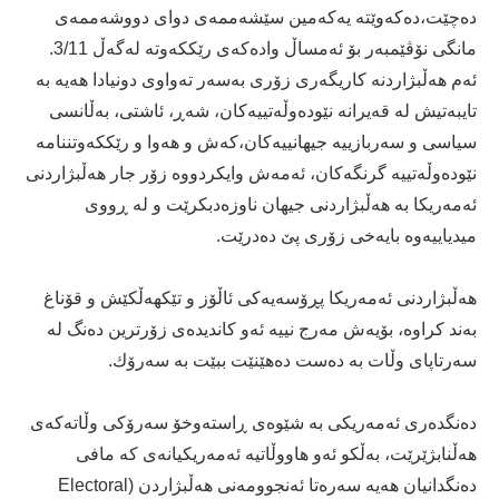
ده‌چێت،ده‌كه‌وێته‌ یه‌كه‌مین سێشه‌ممه‌ى دواى دووشه‌ممه‌ى
مانگى نۆڤێمبه‌ر بۆ ئه‌مساڵ واده‌كه‌ى رێككه‌وته‌ له‌گه‌ڵ 3/11.
ئه‌م هه‌ڵبژاردنه‌ كاریگه‌رى زۆرى به‌سه‌ر ته‌واوى دونیادا هه‌یه‌ به‌
تایبه‌تیش له‌ قه‌یرانه‌ نێوده‌وڵه‌تییه‌كان، شه‌ڕ، ئاشتى، به‌ڵانسی
سیاسى و سه‌ربازییه‌ جیهانییه‌كان،كه‌ش و هه‌وا و رێككه‌وتننامه‌
نێوده‌وڵه‌تییه‌ گرنگه‌كان، ئه‌مه‌ش وایكردووه‌ زۆر جار هه‌ڵبژاردنى
ئه‌مه‌ریكا به‌ هه‌ڵبژاردنى جیهان ناوزه‌د‌بكرێت و له‌ ڕووى
میدیاییه‌وه‌ بایه‌خى زۆرى پێ ده‌درێت.
هه‌ڵبژاردنى ئه‌مه‌ریكا پڕۆسه‌یه‌كى ئاڵۆز و تێكهه‌ڵكێش و قۆناغ
به‌ند كراوه‌، بۆیه‌ش مه‌رج نییه‌ ئه‌و كاندیده‌ى زۆرترین ده‌نگ له‌
سه‌رتاپاى وڵات به‌ ده‌ست ده‌هێنێت ببێت به‌ سه‌رۆك.
ده‌نگده‌رى ئه‌مه‌ریكى به‌ شێوه‌ى ڕاسته‌وخۆ سه‌رۆكى وڵاته‌كه‌ى
هه‌ڵنابژێرێت، به‌ڵكو ئه‌و هاووڵاتیه‌ ئه‌مه‌ریكیانه‌ى كه‌ مافى
ده‌نگدانیان هه‌یه‌ سه‌ره‌تا ئه‌نجوومه‌نى هه‌ڵبژاردن (Electoral