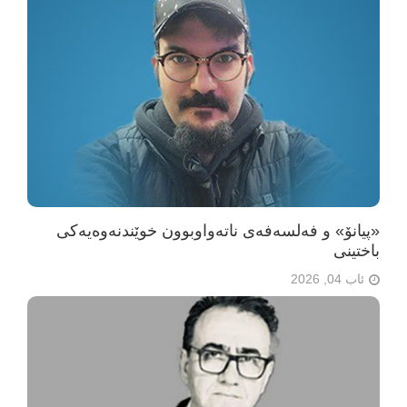
«پیانۆ» و فەلسەفەی ناتەواوبوون خوێندنەوەیەکی
باختینی
ئاب 04, 2026