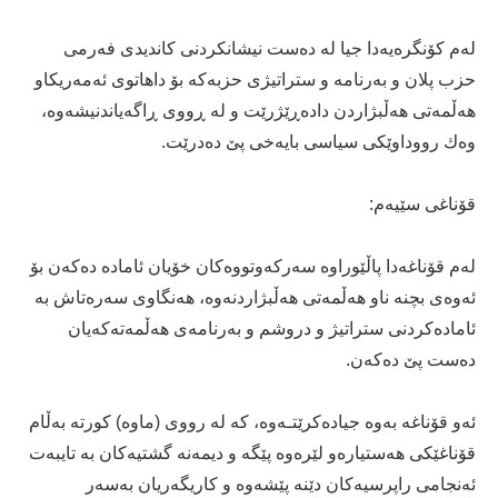
له‌م كۆنگره‌یه‌دا جیا له‌ ده‌ست نیشانكردنى كاندیدى فه‌رمى
حزب پلان و به‌رنامه‌ و ستراتیژى حزبه‌كه‌ بۆ داهاتوى ئه‌مه‌ریكاو
هه‌ڵمه‌تى هه‌ڵبژاردن داده‌ڕێژرێت و له‌ ڕووى ڕاگه‌یاندنیشه‌وه‌،
وه‌ك رووداوێكى سیاسى بایه‌خى پێ ده‌درێت.
قۆناغى سێیه‌م:
له‌م قۆناغه‌دا پاڵێوراوه‌ سه‌ركه‌وتووه‌كان خۆیان ئاماده‌ ده‌كه‌ن بۆ
ئه‌وه‌ى بچنه‌ ناو هه‌ڵمه‌تى هه‌ڵبژاردنه‌وه‌، هه‌نگاوى سه‌ره‌تاش به‌
ئاماده‌كردنى ستراتیژ و دروشم و به‌رنامه‌ى هه‌ڵمه‌ته‌كه‌یان
ده‌ست پێ ده‌كه‌ن.
ئه‌و قۆناغه‌ به‌وه‌ جیاده‌كرێتـه‌وه‌، كه‌ له‌ رووى (ماوه‌) كورته‌ به‌ڵام
قۆناغێكى هه‌ستیاره‌و لێره‌وه‌ پێگه‌ و دیمه‌نه‌ گشتیه‌كان به‌ تایبه‌ت
ئه‌نجامى راپرسیه‌كان دێنه‌ پێشه‌وه‌ و كاریگه‌ریان به‌سه‌ر