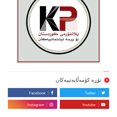
تۆڕە کۆمەڵایەتییەکان