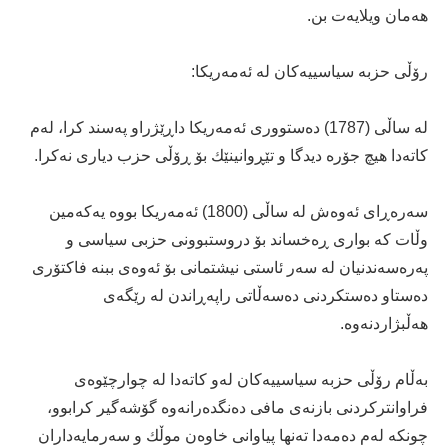
هه‌مان ویلایه‌ت بن.
رۆڵى حزبه‌ سیاسییه‌كان له‌ ئه‌مه‌ریكا:
له‌ ساڵى (1787) ده‌ستوورى ئه‌مه‌ریكا داڕێژراو په‌سند كرا، له‌م
كاته‌دا هیچ جۆره‌ دیدگا و تێڕوانینێك بۆ ڕۆڵی حزب دیارى نه‌كرا.
سه‌ره‌ڕاى ئه‌وه‌ش له‌ ساڵى (1800) ئه‌مه‌ریكا بووه‌ یه‌كه‌مین
وڵات كه‌ بوارى ڕه‌خساند بۆ دروستبوونى حزبی سیاسى و
په‌ره‌سه‌ندنیان له‌ سه‌ر ئاستى نیشتمانى بۆ ئه‌وه‌ى ببنه‌ فاكتۆرى
ده‌ستاو ده‌ستكردنى ده‌سه‌ڵاتى راپه‌ڕاندن له‌ رێگه‌ى
هه‌ڵبژاردنه‌وه‌.
به‌ڵام رۆڵى حزبه‌ سیاسییه‌كان له‌و كاته‌دا له‌ چوارچێوه‌ى
فراوانتركردنى بازنه‌ى مافى ده‌نگده‌رانه‌وه‌ گۆشه‌گیر كرابوو،
چونكه‌ له‌م ده‌مه‌دا ته‌نها پیاوانى خاوه‌ن موڵك و سه‌رمایه‌داران