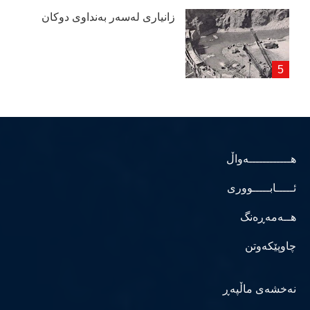
زانیاری لەسەر بەنداوی دوكان
هــــــــــــەواڵ
ئـــــابـــــووری
هــەمەڕەنگ
چاوپێکەوتن
نەخشەی ماڵپەڕ