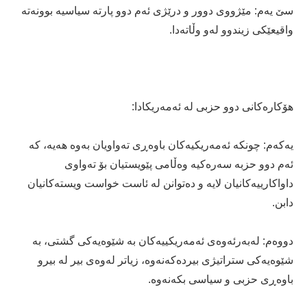
سێ یه‌م: مێژووى دوور و درێژى ئه‌م دوو پارته‌ سیاسیه‌ بوونه‌ته‌
واقیعێكى زیندوو له‌و وڵاته‌دا.
هۆكاره‌كانى دوو حزبی له‌ ئه‌مه‌ریكادا:
یه‌كه‌م: چونكه‌ ئه‌مه‌ریكیه‌كان باوه‌ڕى ته‌واویان به‌وه‌ هه‌یه‌، كه‌
ئه‌م دوو حزبه‌ سه‌ره‌كیه‌ وه‌ڵامى پێویستیان بۆ ته‌واوى
داواكارییه‌كانیان لایه‌ و ده‌توانن له‌ ئاست خواست ویسته‌كانیان
دابن.
دووه‌م: له‌به‌رئه‌وه‌ى ئه‌مه‌ریكییه‌كان به‌ شێوه‌یه‌كى گشتى، به‌
شێوه‌یه‌كى ستراتیژى بیرده‌كه‌نه‌وه‌، زیاتر له‌وه‌ى بیر له‌ بیرو
باوه‌ڕى حزبی و سیاسى بكه‌نه‌وه‌.