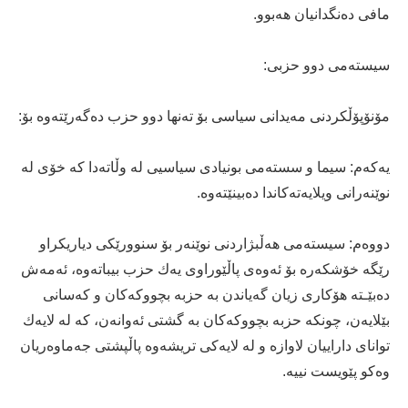
مافى ده‌نگدانیان هه‌بوو.
سیسته‌مى دوو حزبی:
مۆنۆپۆڵكردنى مه‌یدانى سیاسى بۆ ته‌نها دوو حزب ده‌گه‌رێته‌وه‌ بۆ:
یه‌كه‌م: سیما و سسته‌مى بونیادى سیاسیى له‌ وڵاته‌دا كه‌ خۆى له‌
نوێنه‌رانى ویلایه‌ته‌كاندا ده‌بینێته‌وه‌.
دووه‌م: سیسته‌مى هه‌ڵبژاردنى نوێنه‌ر بۆ سنوورێكى دیاریكراو
رێگه‌ خۆشكه‌ره‌ بۆ ئه‌وه‌ى پاڵێوراوى یه‌ك حزب بیباته‌وه‌، ئه‌مه‌ش
ده‌بێـته‌ هۆكارى زیان گه‌یاندن به‌ حزبه‌ بچووكه‌كان و كه‌سانى
بێلایه‌ن، چونكه‌ حزبه‌ بچووكه‌كان به‌ گشتى ئه‌وانه‌ن، كه‌ له‌ لایه‌ك
تواناى داراییان لاوازه‌ و له‌ لایه‌كى تریشه‌وه‌ پاڵپشتى جه‌ماوه‌ریان
وه‌كو پێویست نییه‌.