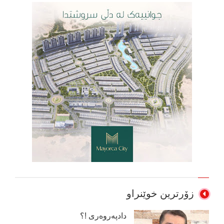
زۆرترین خوێنراو
دادپەروەری !؟