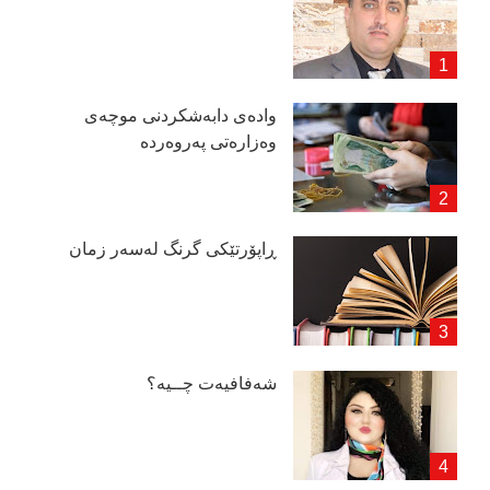
وادەی دابەشكردنی موچەی
وەزارەتی پەروەردە
ڕاپۆرتێكی گرنگ لەسەر زمان
شەفافیەت چــیە؟