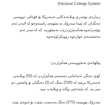
Electoral College System:
ژماره‌ى نوێنه‌رى ویلایه‌ته‌كانى ئه‌مه‌ریكا بۆ قۆناغى دووه‌مى
ده‌نگدان كه‌ تێیدا سه‌رۆك به‌ شێوه‌ى راسته‌وخۆ له‌ لایه‌ن ئه‌م
نوێنه‌رانه‌وه‌ هه‌ڵده‌بژێردرێت به‌مجۆریه‌، كه‌ له‌ سه‌ر ئه‌م
نه‌خشه‌یه‌ى خواره‌وه‌ روونكراوه‌ته‌وه‌.
پێكهاته‌ى ئه‌نجوومه‌نى هه‌ڵبژاردن:
كۆى ده‌نگى ئه‌ندامانى ده‌سته‌ى هه‌ڵبژاردن له‌ (50) ویلایه‌تى
ئه‌مه‌ریكا بریتیه‌ له‌ (538) ده‌نگ كه‌ (3) ده‌نگیان بۆ واشنتن دى
سى یه‌، كه‌ پایته‌ختی وڵاته‌ و ویلایه‌ت نییه‌.
سه‌رۆك پێویسته‌ (270) ده‌نگ به‌ده‌ست بێنێت بۆ ئه‌وه‌ى ببێـه‌