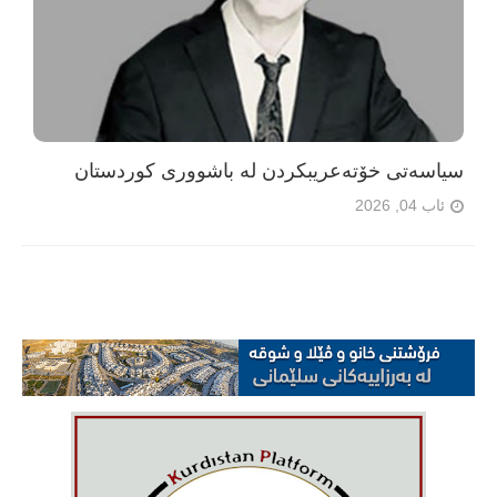
سیاسەتی خۆتەعریبکردن لە باشووری کوردستان
ئاب 04, 2026