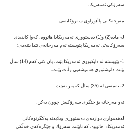
سه‌رۆكى ئه‌مه‌ریكا.
مه‌رجه‌كانى پاڵێوراوى سه‌رۆكایه‌تى:
له‌ ماده‌(2) و(1) ده‌ستوورى ئه‌مه‌ریكادا هاتووه،‌ كه‌وا كاندیدى
سه‌رۆكایه‌تى ئه‌مه‌ریكا پێویسته‌ ئه‌م مه‌رجانه‌ى تێدا بێته‌دى:
1- پێویسته‌ له‌ دایكبووى ئه‌مه‌ریكا بێت، یان لانى كه‌م (14) ساڵ
بێـت دانیشتووى هه‌میشه‌یی وڵات بێـت.
2- ته‌مه‌نى له‌ (35) ساڵ كه‌متر نه‌بێت.
ئه‌و مه‌رجانه‌ بۆ جێگرى سه‌رۆكیش چوون یه‌كن.
له‌هه‌موارى دوازده‌ى ده‌ستوورى ویلایه‌ته‌ یه‌كگرتوه‌كانى
ئه‌مه‌ریكادا هاتووه‌، كه‌ نابێـت سه‌رۆك و جێگره‌كه‌ى خه‌ڵكى