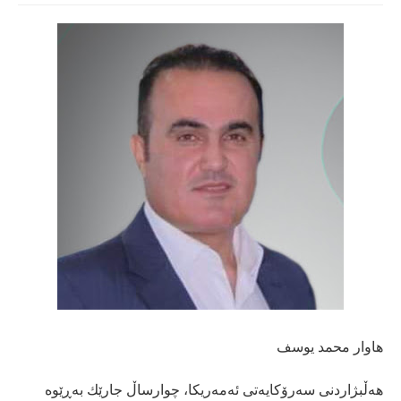
هاوار محمد یوسف
هه‌ڵبژاردنى سه‌رۆكایه‌تى ئه‌مه‌ریكا، چوارساڵ جارێك به‌ڕێوه‌