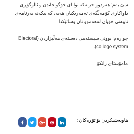
سێ یه‌م: هه‌ردوو حزبه‌كه‌ تواناى خۆگونجاندن و ئاڵوگۆڕى
داواكاری كۆمه‌ڵگه‌ى ئه‌مه‌ریكیان هه‌یه‌، كه‌ بیكه‌نه‌ به‌رنامه‌ى
تایبه‌تى خۆیان له‌هه‌موو ئان وساتێكدا.
چواره‌م: بوونى سیستەمى ده‌سته‌ى هه‌ڵبژاردن (Electoral
college system).
مامۆستاى زانكۆ
هاوبەشیکردن بۆ تۆڕەکان :