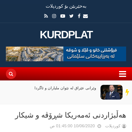
بەخێربێن بۆ کوردپلات
KURDPLAT
وێرانی عێراق لە نێوان ملیاران و ئاگردا
سەر
دێڕ
هه‌ڵبژاردنى ئه‌مه‌ریكا شڕۆڤه‌ و شیكار
کوردپلات
10/06/2020 01:45:00 ص