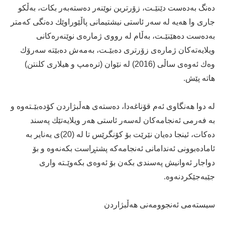
ده‌نگ به‌ده‌ست دێنێـت، زۆرترین نوێنه‌ر ده‌سته‌به‌ر بكات، به‌ڵكو
جارى وا هه‌یه‌ له‌ سه‌ر ئاستى نیشتیمانى پاڵێوراوێك ده‌نگى كه‌متر
به‌ده‌ست ده‌هێنێـت، به‌ڵام له‌ رووى ژماره‌ى نوێنه‌ره‌كانى
ویلایه‌ته‌كان ژماره‌ى زۆرترى ده‌بێـت، به‌مه‌ش ده‌بێته‌ سه‌رۆك
وه‌ك ئه‌وه‌ى ساڵى (2016) له‌ نێوان (تره‌مپ و هیلارى كلنتن)
هاته‌ پێش.
له‌ دوا هه‌نگاوى ئه‌م قۆناغه‌دا، ده‌سته‌ى هه‌ڵبژاردن كۆده‌بێـته‌وه‌ و
به‌ فه‌رمى ئه‌نجامه‌كان له‌سه‌ر ئاستى هه‌ر ویلایه‌تێك په‌سند
ده‌كات، ئینجا ده‌یان نێرێت بۆ كۆنگرێس تا له‌ (20)ى یه‌نایر به‌
ئاماده‌بوونى ئه‌ندامانى ئه‌نجامه‌كه‌ پشتڕاست بكه‌نه‌وه‌ و بۆ
دواجار ئه‌وانیش په‌سندى بكه‌ن بۆ ئه‌وه‌ى بكه‌وێـته ‌وارى
جێبه‌جێكردنه‌وه‌.
سیسته‌مى ئه‌نجوومه‌نى هه‌ڵبژاردن