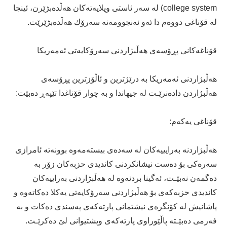
college system) له‌ سه‌ر ئاستى ویلایه‌ته‌كان هه‌ڵده‌بژێرن، ئینجا
له‌ قۆناغى دووه‌م دا ئه‌و ئه‌نجوومه‌نه‌ سه‌رۆك هه‌ڵده‌بژێرێت.
قۆناغه‌كانى پڕۆسه‌ى هه‌ڵبژاردنى سه‌رۆكایه‌تى ئه‌مه‌ریكا
هه‌ڵبژاردنى ئه‌مه‌ریكا به‌ درێژترین و ئاڵۆزترین پڕۆسه‌ى
هه‌ڵبژاردن داده‌نرێـت له‌ جیهاندا و به‌ چوار قۆناغدا تێپه‌ڕ ده‌بێت:
قۆناغى یه‌كه‌م:
هه‌ڵبژاردنه‌ به‌رایییه‌كان له‌ سه‌ده‌ى بیسته‌مه‌وه‌ بوونه‌ته‌ ئامرازى
سه‌ره‌كى بۆ ده‌ست نیشانكردنى كاندیدى حزبه‌كان زۆر به‌
ده‌گمه‌ن نه‌بێـت، ئه‌گینا بردنه‌وه‌ له‌ هه‌ڵبژاردنى به‌راییه‌كان
كاندیدى حزبه‌كه‌ى بۆ هه‌ڵبژاردنى سه‌رۆكایه‌تى یه‌كلا ده‌كاته‌وه‌ و
پاشانیش له‌ كۆنگره‌ى نیشتمانى پارته‌كه‌ى په‌سندى ده‌كات و به‌
فه‌رمى ده‌بێـته‌ پاڵێوراوى پارته‌كه‌ى وپشتیوانی لێ ده‌كرێـت.