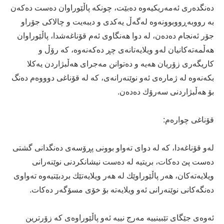
ده‌نگده‌رى ئه‌مه‌ریكیه‌وه‌ ده‌بێت، چونكه‌ پاڵێوراوان ده‌ست ده‌كه‌ن
به‌ رووبه‌ڕووبوونه‌وه‌ له‌گه‌ڵ یه‌كدى و دیبه‌یت و چالاكى جۆراو
جۆر ئه‌نجام ده‌ده‌ن، له‌ دوا هه‌نگاوى ئه‌م قۆناغه‌شدا، پاڵێوراوان
هه‌ڵمه‌ته‌كانیان له‌و ویلایه‌تانه‌ى چڕ ده‌كه‌نه‌وه‌، كه‌ رۆڵ و
كاریگه‌رى زۆریان هه‌یه‌ و ده‌توانن مه‌جراى هه‌ڵبژاردن یه‌كلا
بكه‌نه‌وه‌ له‌ ژماره‌ى ئه‌و نوێنه‌رانه‌ى، كه‌ له‌ قۆناغى دوووه‌م ده‌نگ
بۆ هه‌ڵبژاردنى سه‌رۆك ده‌ده‌ن.
قۆناغى چواره‌م:
له‌و قۆناغه‌دا، كه‌ له‌ دواى ته‌واو بوونى پڕۆسه‌ى ده‌نگدانى گشتى
ده‌ست پێ ده‌كات، بریتیه‌ له‌ ده‌ست نیشانكردنى نوێنه‌رانى
ویلایه‌ته‌كان، هه‌ر پاڵێوراوێك له‌ هه‌ر ویلایه‌تێك بردبێتیه‌وه‌ ته‌واوى
ده‌نگه‌كانى نوێنه‌رانى ئه‌و ویلایه‌ته‌ بۆ خۆى مسۆگه‌ر ده‌كات.
ئه‌وه‌ى جێگاى تێبینییه‌ مه‌رج نییه‌ ئه‌و پاڵێوراوه‌ى كه‌ زۆرترین