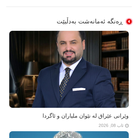
ڕەنگە ئەمانەشت بەدڵبێت
وێرانی عێراق لە نێوان ملیاران و ئاگردا
ئاب 08, 2026