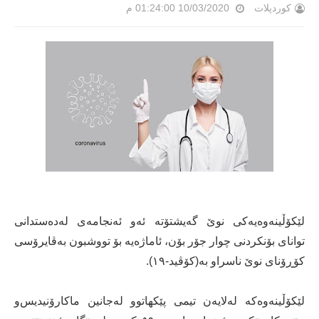
کوردپلات
10/03/2020 01:24:00 م
لێکۆڵینەوەیەکی نوێ گەیشتۆتە ئەو ئەنجامەی لەدەستدانی
توانای بۆنکردنی چوار جۆر بۆن، ئاماژەیە بۆ تووشبون بەڤایرۆسی
کۆڕۆنای نوێ ناسراو بە(کۆڤید-١٩).
لێکۆڵینەوەکە لەلایەن تیمی پێکهاتوو لەجانین ماکارۆنیدیس‌و