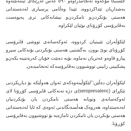
جێسیکا مۆکەوە ئەنجامدراوەو ٥٩٠ کەس لەڕێگای ئینتەنێتەوە
بەشداریان تێداکردووە، تێیدا وەڵامی پرسیاری لەدەستدانی
هەستی بۆنکردن‌و تامکردن‌و نیشانەکانی تری پەیوەست
بەڤایرۆسی کۆڕۆنای نوێیان لێکراوە.
لێکۆڵەران تێبینیان کردووە، ئەوکەسانەی تووشی ڤایرۆسی
کۆڕۆنای نوێ بوون، بەگشتیی هەستی بۆنکردنی بۆنەکانی سیرو
پیازو قاوەو عەتریان نەماوە، بۆیە دەبێت خۆیان کەرەنتینە بکەن‌و
پشکنینی زانینی تووشبوون بەڤایرۆسەکە ئەنجامبدەن.
لێکۆڵەران دەڵێن:"لێکۆڵینەوەکەی ئەوان هەوڵێکە بۆ دیاریکردنی
تێکڕای (seroprevalenc)ی دژە تەنەکانی ڤایرۆسی کۆڕۆنا لای
ئەوکەسانەی وتویانە هەستی تامکردن یان بۆنکردنیان
لەدەستداوە، هەروەک هەڵسەنگاندنی ئەوەی کە ئایا لەدەستدانی
هەستی بۆنکردن یان تامکردن ئاماژەیە بۆ تووشبوون بەڤایرۆسی
کۆڕۆنا.