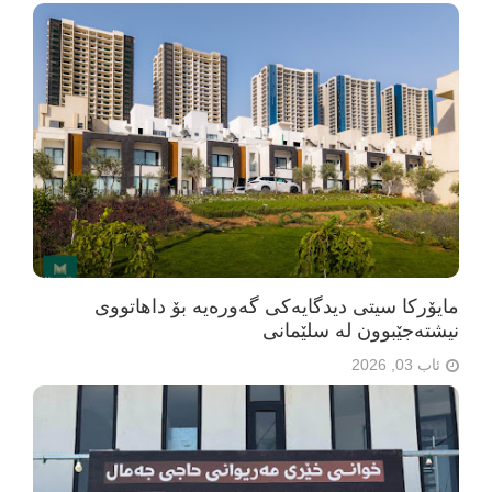
مایۆرکا سیتی دیدگایەکی گەورەیە بۆ داهاتووی
نیشتەجێبوون لە سلێمانی
ئاب 03, 2026