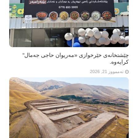
چێشتخانەی خێرخوازی «مەریوان حاجی جەمال"
كرایه‌وه‌.
تەممووز 21, 2026