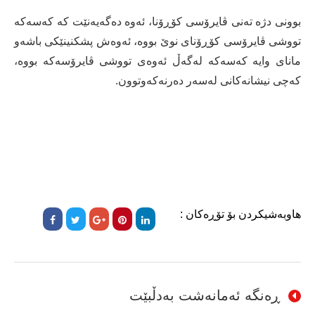
بوونی دژە تەنی ڤایرۆسی کۆڕۆنا، ئەوە دەگەیەنێت کە کەسەکە
تووشی ڤایرۆسی کۆڕۆنای نوێ بووە، ئەوەش پشکنینێکی باشەو
مانای وایە کەسەکە لەگەڵ ئەوەی تووشی ڤایرۆسەکە بووە،
کەچی نیشانەکانی لەسەر دەرنەکەوتوون.
هاوبەشیکردن بۆ تۆڕەکان :
ڕەنگە ئەمانەشت بەدڵبێت