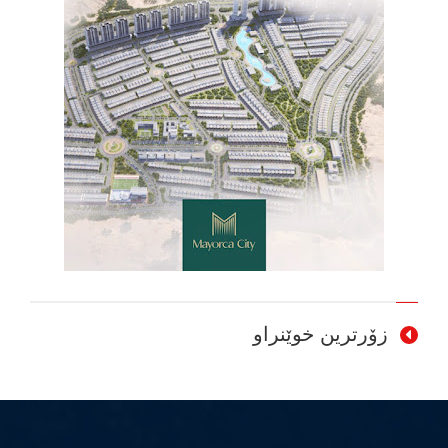
زۆرترین خوێنراو