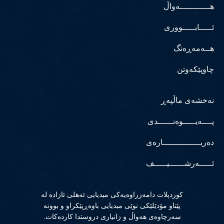
هــــــــــــەواڵ
ئـــــابـــــووری
هــەمەڕەنگ
چاوپێکەوتن
نەخشەی ماڵپەڕ
پــــەیـــــوەنــــــدی
دەربـــــــــــــــارەی
ئـــــەرشــــــیـــــف
كوردپلات دامەزراوەیەكی میدیایی ئەهلی ئازادە لە
پێناو مۆدێلێكی نوێی میدیایی باوەڕپێكراو و بوونە
سەرچاوەی هەواڵ و زانیاری دروستدا كاردەكات.