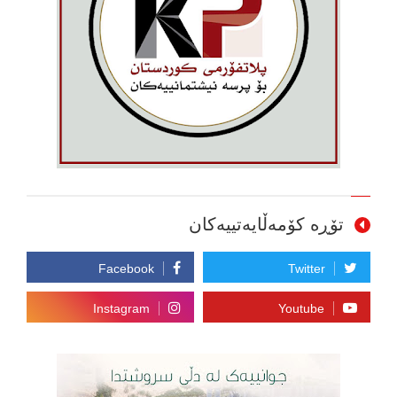
تۆڕە کۆمەڵایەتییەکان