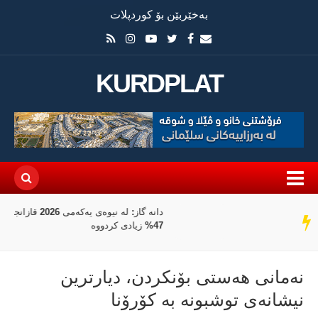
بەخێربێن بۆ کوردپلات
KURDPLAT
دانە گاز: لە نیوەی یەکەمی 2026 قازانجمان بە رێژەی
سەر
47% زیادی کردووە
دێڕ
نەمانی هەستی بۆنكردن، دیارترین
نیشانەی توشبونە بە كۆرۆنا