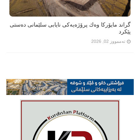
گراند مایۆرکا وەك پرۆژەیەکی نایابی سلێمانی دەستی
پێکرد
تەممووز 02, 2026