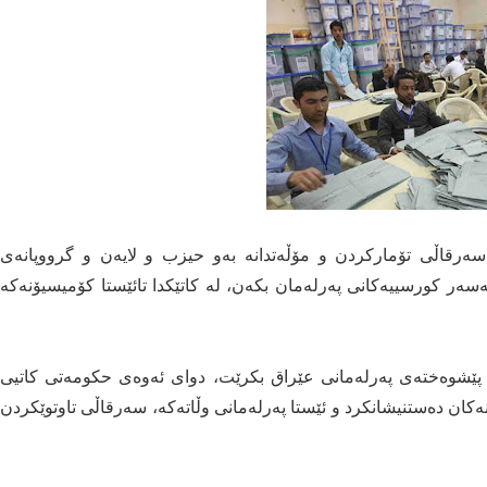
سەرقاڵی تۆمارکردن و مۆڵەتدانە بەو حیزب و لایەن و گرووپانەی
لەسەر کورسییەکانی پەرلەمان بکەن، لە کاتێکدا تائێستا کۆمیسیۆنەکە
ەڵبژاردنی پێشوەختەی پەرلەمانی عێراق بکرێت، دوای ئەوەی حکومەتی کاتیی
ەکان دەستنیشانکرد و ئێستا پەرلەمانی وڵاتەکە، سەرقاڵی تاوتوێکردن