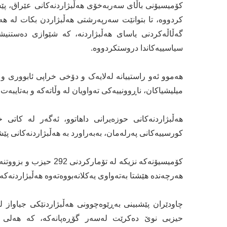
کۆمیسیۆنی باڵای سەربەخۆی هەڵبژاردنەکانی عێراق، پێش
کردووە، تا بتوانێت سەرپەرشتی هەڵبژاردن بکات لە هەر
گەڵاڵەکردنی یاسای هەڵبژاردنە، کە شێوازی دەستنیشان
سیاسییەکاندا دروستکردووە.
هەموو ئەو راستییانە لەلایەک و دۆخی خراپی ئابووری 
میلیشیاکان، ناڕوونییەکی تەواویان لە وڵاتەکە و بەتایبەت ه
هەڵبژاردنەکانی حوزەیرانی داهاتوو، ئەگەر لە کاتی
کورسییەکانی پەرلەمان، بەبەراورد بە هەڵبژاردنەکانی پێش
کۆمیسیۆنەکە نزیکە لە ت
هەرچەندە هێشتا بەتەواوی یەکلانەبووەتەوە هەڵبژاردنەکە ل
چاودێران پێشبینی بەڕێوەچوونی هەڵبژاردنێکی جیاواز ل
حیزبی نوێ دەکرێت لەسەر گۆڕەپانەکە، کە هەلی گ