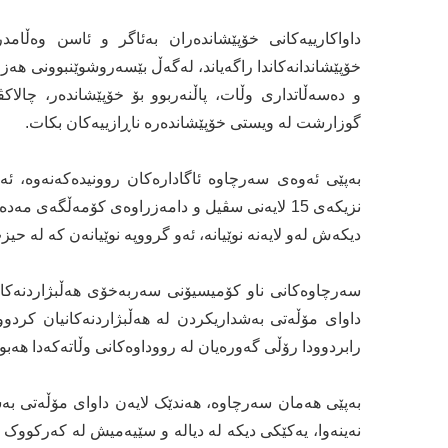
خۆپێشاندانەکاندا راگەیاند، لەگەڵ بێسەروشوێنبوونی هەزار
و دەسەڵاتداری وڵات، پاڵنەربوو بۆ خۆپێشاندەر، چالا
گوزارشت لە ویستی خۆپێشاندەرە ناڕازییەکان بکات.
نزیکەی 15 لایەنی سڤیل و دامەزراوەی کۆمەڵگەی 
دیکەش لەو لایەنە نوێیانە، ئەو گرووپە نوێیانەن کە لە حیز
سەرچاوەکانی ناو کۆمیسیۆنی سەربەخۆی هەڵبژاردنەکان، 
داوای مۆڵەتی بەشداریکردن لە هەڵبژاردنەکانیان کردوو
رابردوودا رۆڵی گەورەیان لە رووداوەکانی وڵاتەکەدا هەبوو
بەپێی هەمان سەرچاوە، هەندێک لایەن داوای مۆڵەتی بەش
نەینەوا، یەکێکی دیکە لە دیالە و سێیەمیش لە کەرکووک کە