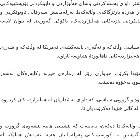
تر داوای پەسندکردنی یاسای هەڵبژاردن و دابینکردنی پێویستییەکانی
 هەژدە پارێزگاکەی وڵاتەکەدا. پەرلەمانیش سەرقاڵی تاوتوێکردن و
کردنی بازنەکانی هەڵبژاردنەکە، ناکۆکی گەورەی لە نێوان لایەنە
و سیاسی وڵاتەکە و ئەگەری پاشەکشەی ئەمریکا لە وڵاتەکە و شەڕی
ەڵبژاردنەکانی داهاتوودا، هێناوەتە ئاراوە.
 خۆیدا بکرێن، جیاوازی زۆر لە ژمارەی حیزبە رکابەرەکان لەسەر
وو، بەخۆوە دەبینێت.
ۆمارکردنی 292 حیزب و بزووتنەوە و گرووپی سیاسی، کە داوای بەشداریان لە هەڵبژاردنەکان کردووە.
ە کاتی خۆیدا دەکرێت یان نا.
ە وڵاتەکەدا دەکەن، بەتایبەت کە پێشبینی هاتنە پێشەوەی گرووپ و
ەیشتن بە کورسییەکانی پەرلەمانیان هەیە، ئەمەش هەلێکە لە