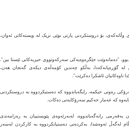
 وڵاتەکەی، بۆ دروستکردنی پارتی نوێی نزیک لە ویستەکانی ئەوان،
اندبوو، "دەمانەوێت جێگرەوەیەکی سەرکەوتووی حیزبەکانی ئێستا بین".
ین لە گۆڕەپانەکەدا، بەڵکو چەندین کۆمەڵەی دیکەی گەنجان هەن،
ا ناوەکانیان ئاشکرا دەکرێت".
ۆکی رەوتی حیکمە، رایگەیاندووە کە دەستیکردووە بە دروستکردنی
ایەوە کە عەمار حەکیم سەرۆکایەتی دەکات.
 بەفەرمی رانەگەیاندووە، لەبەرئەوەی پێویستییان بە رەزامەندی
ڵام لەگەڵ ئەوەشدا، بەکردەنی دەستیانکردووە بە کارکردن لەسەر