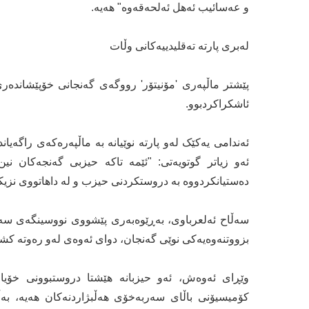
و عەسائیب ئەهل ئەلحەقەوە" هەیە.
لەبری پارتە تەقلیدییەکانی وڵات
پێشتر ماڵپەری 'مۆنیتۆر' رووگەی گەنجانی خۆپێشاندەری
ئاشکراکردبوو.
ئەندامی یەکێک لەو پارتە نوێیانە بە ماڵپەرەکەی راگەی
ئەو زیاتر گوتویەتی: "ئێمە تاکە حیزبی گەنجەکان ن
دەستیانکردووە بە دروستکردنی حیزب و لە داهاتووی نزیکد
سەڵاح ئەلعرباوی، بەڕێوەبەری پێشووی نووسینگەی سەر
بزووتنەوەیەکی نوێی گەنجان، دوای ئەوەی لەو رەوتە کش
وێڕای ئەوەش، ئەو حیزبانە هێشتا دروستبوونی خۆیان
کۆمیسیۆنی باڵای سەربەخۆی هەڵبژاردنەکان هەیە، بە