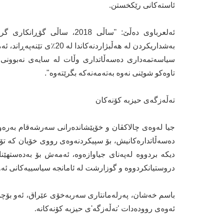
ئاستەکانی رێکخستن.
ئەلعرباوی دەڵێ: "ساڵی 2018
سیاسەتمەداری دەسەڵاتداری وڵات لە سایەی نەبوونی 
تاوەکو شوێنی نەوە بەتەمەنەکە بگرێتەوە".
تەڵەزگەی حیزبە کۆنەکان
جیا لەوەی چالاکڤان و خۆپێشاندەرانی سەرشەقام بەرەو 
دەسەڵاتدارەکانیش، بۆ سپیکردنەوەی رووی خۆیان کە تۆم
دیکە بردووە لەپەنای جیاوازەوە، ئەمەش بۆ بەدەستهێنا
دروستیانکردووە و گوزارشت لە ئامانجە سیاسییەکانی ئە
باسم خەشان، پەرلەمانتاری سەربەخۆی عێراق، ئەو بۆچوو
ئەوەی روودەدات 'تەڵەزگە'ی حیزبە کۆنەکانە.