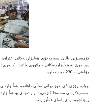
کۆمیسیۆنی باڵای سەربەخۆی هەڵبژاردنەکانی عێراق، 
دەیانەوێ لە هەڵبژاردنەکانی داهاتووی وڵاتدا، رکابەری 
مۆڵەتی بە 230 حیزب داوە.
بڕیارە رۆژی 6ی حوزەیرانی ساڵی داهاتوو، ه
بەسەرۆکایەتی مستەفا کازمی، ئەو وادەیەی بۆ هەڵبژاردن
و پێداچوونەوەی یاسای هەڵبژاردنە.