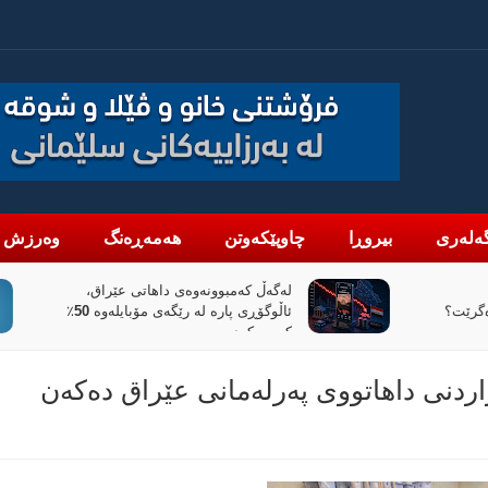
ەلەری
بیروڕا
چاوپێکەوتن
هەمەڕەنگ
وەرزش
تی عێراق،
«پیانۆ» و فەلسەفەی ناتەواوبوون
ئاڵوگۆڕی پارە لە رێگەی مۆبایلەوە 50٪
خوێندنەوەیەکی باختینی