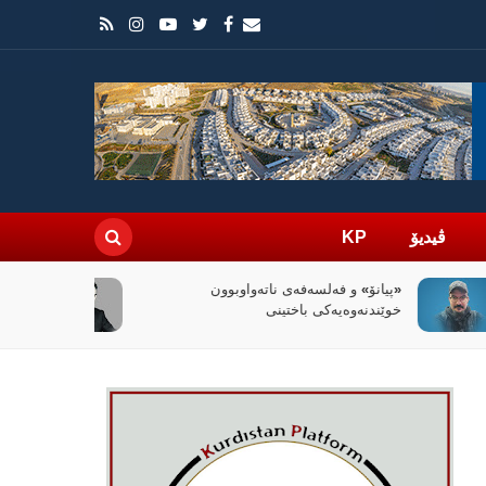
ڤیدیۆ
KP
سیاسەتی خۆتەعریبکردن لە باشووری
کوردستان