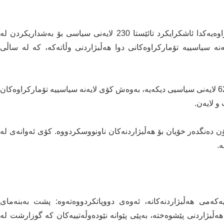
کۆمیسیۆنی باڵای سەربەخۆی هەڵبژاردنەکان، لە بڵاوکراوەیەکدا ئاشکرایکرد تائێستا 230 لایەنی سیاسی بۆ بەشداریکردن لە
ەنە سیاسییە تۆمارکراوەکانی دوا هەڵبژاردنی وڵاتەکە، کە لە ساڵی
کۆمیسیۆنەکە روونیکردووەتەوە، سەرقاڵی تۆمارکردنی 62 لایەنی سیاسیی دیکەیە، بەوەش کۆی لایەنە سیاسییە تۆمارکراوەکان
نەکە ئەوەشی روونکردووەتەوە، تائێستا 15 ملیۆن دەنگدەر خۆیان بۆ هەڵبژاردنەکان ناونووسکردووە. کۆی ئەوانەی لە
ەکەمی هەڵبژاردنەکانە، ئەوەی دووپاتکردووەتەوە: پشت بەبنەمای
ەڵبژاردنی پێشوەختە، بەپێی پێوانە نێودەوڵەتییەکان کە گوزارشت لە