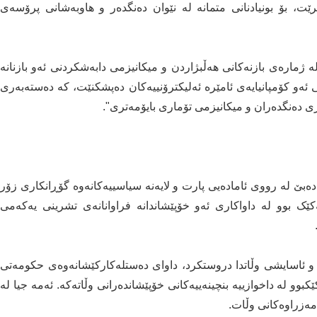
ت، بۆ بونیادنانی متمانە لە نێوان دەنگدەر و هاوبەشانی پرۆسەی
ە ژمارەی بازنەکانی هەڵبژاردن و میکانیزمی دابەشکردنی ئەو بازنانە
ەو کۆمپانیایەی ئامێرە ئەلیکترۆنییەکان دەپشکنێت، کە دەستەبەری
ی دەنگدەران و میکانیزمی تۆماری بایۆمەتری".
 دەبێ لە رووی ئامادەیی پارت و لایەنە سیاسییەکانەوە گۆڕانکاری زۆر
کێک بوو لە داواکاری ئەو خۆپێشاندانە فراوانانەی تشرینی یەکەمی
و ئاسایشی وڵاتدا دروستکرد، داوای دەستلەکارکێشانەوەی حکومەتی
و لە داخوازییە بنچینەییەکانی خۆپێشاندەرانی وڵاتەکە. ئەمە جیا لە
مەزراوەکانی وڵات.