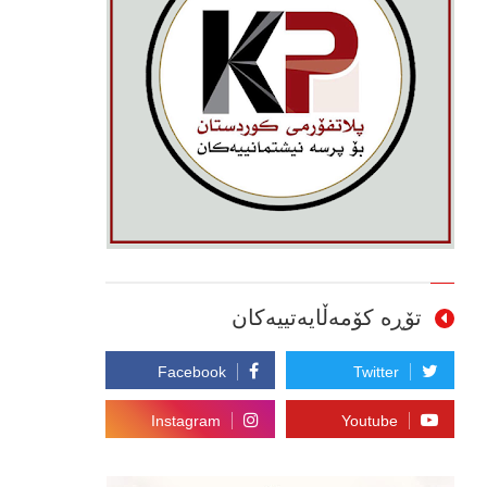
تۆڕە کۆمەڵایەتییەکان