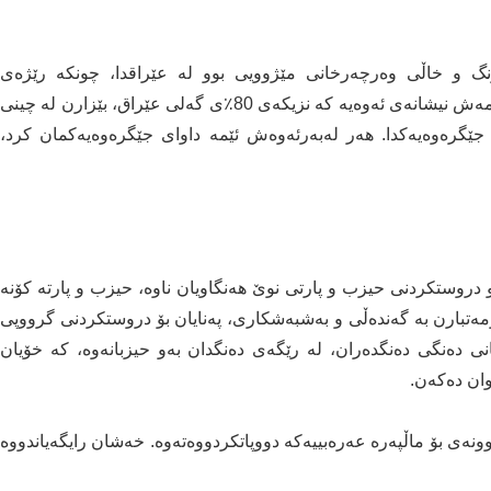
، ساڵی گۆڕانکاری گرنگ و خاڵی وەرچەرخانی مێژوویی بوو لە عێراقدا، چونکە رێژەی
بەشداریکردن لە هەڵبژاردنەکاندا لە 20٪ی تێنەپەڕاند، ئەمەش نیشانەی ئەوەیە کە نزیکەی 80٪ی گەلی عێراق، بێزارن لە چینی
جێگرەوەیەکدا. هەر لەبەرئەوەش ئێمە داوای جێگرەوەیەکمان کرد،
دروستکردنی حیزب و پارتی نوێ هەنگاویان ناوە، حیزب و پارتە کۆنە
ەتبارن بە گەندەڵی و بەشبەشکاری، پەنایان بۆ دروستکردنی گرووپی
نی دەنگی دەنگدەران، لە رێگەی دەنگدان بەو حیزبانەوە، کە خۆیان
وان دەکەن.
نەی بۆ ماڵپەرە عەرەبییەکە دووپاتکردووەتەوە. خەشان رایگەیاندووە