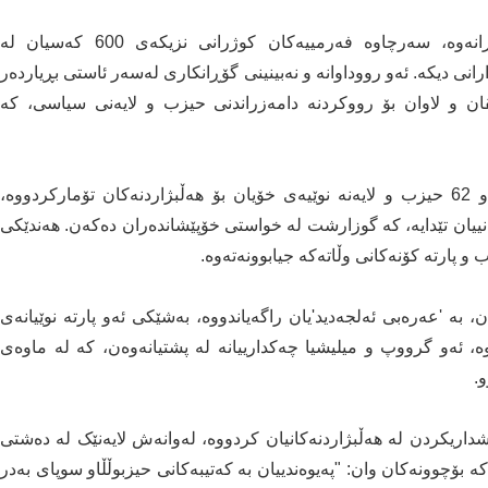
داواکارییەکانی خۆپێشاندەران بەئاگر و ئاسن وەڵامدرانەوە، سەرچاوە فەرمییەکان کوژرانی نزیکەی 600 کەسیان لە
انی دیکە. ئەو رووداوانە و نەبینینی گۆڕانکاری لەسەر ئاستی بڕیاردەر
کڤان و لاوان بۆ رووکردنە دامەزراندنی حیزب و لایەنی سیاسی، کە
بەپێی ئەوەی سەرچاوە ئاگادارەکان روونیدەکەنەوە، ئەو 62 حیزب و لایەنە نوێیەی خۆیان بۆ هەڵبژاردنەکان تۆمارکردووە،
مەدەنییان تێدایە، کە گوزارشت لە خواستی خۆپێشاندەران دەکەن. هەندێکی
ب و پارتە کۆنەکانی وڵاتەکە جیابوونەتەوە.
بە 'عەرەبی ئەلجەدید'یان راگەیاندووە، بەشێکی ئەو پارتە نوێیانەی
ە، ئەو گرووپ و میلیشیا چەکدارییانە لە پشتیانەوەن، کە لە ماوەی
.
داریکردن لە هەڵبژاردنەکانیان کردووە، لەوانەش لایەنێک لە دەشتی
 بۆچوونەکان وان: "پەیوەندییان بە کەتیبەکانی حیزبوڵڵاو سوپای بەدر