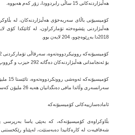
هەڵبژاردنەکانی 15 ساڵی رابردوودا، زۆر کەم هەبووە.
هەڵبژاردنی پێشوەختە تۆمارکراون، لە کاتێکدا کۆی لای
2018دا بەڕێوەچوو، 204 لایەن بوو.
بۆ ئەنجامدانی هەڵبژاردنەکان دەگاتە 292 حیزب و گرووپ و لایەن.
کۆمیسیۆ
سەرانسەری وڵاتدا مافی دەنگدانیان هەیە 26 ملیۆن کەسە.
ئامادەسازییەکانی کۆمیسیۆنەکە
بڵاوکراوەی کۆمیسیۆنەکە، کە بەپێی یاسا بەرپرسی ی
شەفافیەت لە کارەکانیدا دەبەستێت، لەپێناو رێکخستنی ه