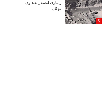
زانیاری لەسەر بەنداوی
دوكان