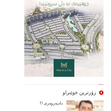
زۆرترین خوێنراو
دادپەروەری !؟