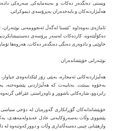
ویستی دەنگدەر دەکات و بەبنەمایەکی سەرەکی دادەنرێ
هەڵبژاردنەکان و بایەخدەران بەپرۆسەی دیموکراتی.
ئاماژەی بەوەداوە "ئێستا لەگەڵ ئەنجوومەنی نوێنەران، ل
دەکۆڵێتەوە، کاردەکات لەسەر پرۆسەی دەستنیشانکردنی ئ
خاوێنی و دادوەری دەنگی دەنگدەر دەکات، هەروەها تۆمار
نوێنەرانی خۆپێشاندەران
هەڵبژاردنەکانی ئەمجارە، بەپێی زۆر لێکدانەوەی جیاواز،
بەخۆوە ببینێت. بەتایبەت کە هەڵبژاردنی پێشوەختە، یە
رابردوو، شارەکانی باشوور و ناوەڕاستی عێراقی گرتەوە.
خۆپێشاندانەکان گۆڕانکاری گەورەیان لە دۆخی سیاسی 
پێشووی وڵات بەسەرۆکایەتی عادل عەبدولەمەهدی، یەکێکبو
وازهێنانی چینی دەسەڵاتداری وڵات و دوورکەوتنەوە لە دا