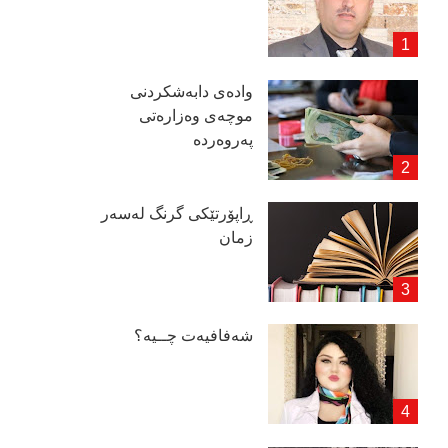
وادەی دابەشكردنی
موچەی وەزارەتی
پەروەردە
ڕاپۆرتێكی گرنگ لەسەر
زمان
شەفافیەت چــیە؟