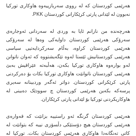
هەرێمی کوردستان کە لە رووی سەربازییەوە هاوکاری تورکیا
نەبوون لە لێدانی پارتی کرێکارانی کوردستان PKK.
هەرچەندە من نازانم ئایا بە وردی لە سەردانی ئەوجارەی
سەرۆکی هەرێمی کوردستان داوایەکی وەها لە سەرۆکی
هەرێمی کوردستان کراوە، بەڵام سەرکردایەتیی سیاسی
هەرێمی کوردستانیش ئێستا لەوە تێگەیشتووە کە ئەوان ناتوانن
لەو بوارەوە هاوکاری تورکیا بکەن، ‌‌‌هەڵبەتە عێراقیش بەبێ
هەرێمی کوردستان ناتوانێت هاوکاری تورکیا بکات بۆ دەرکردنی
پارتی کرێکرانی کوردستان. دواتر ئەگەر وردبینانە سەیری
پرسەکە بکەین هەرێمی کوردستان چ سوودێک دەبینی لە
هاوکاریکردنی تورکیا بۆ لێدانی پارتی کرێکاران.
هەرێمی کوردستان گرنگە ئەو راستییە بزانێت کە قەوارەی
هەرێمی کوردستان هیچ دۆستێکی دڵسۆزی نییە کە بتوانێت لە
کاتی تەنگانەدا هاوکاری هەرێمی کوردستان بکات. تورکیا لە