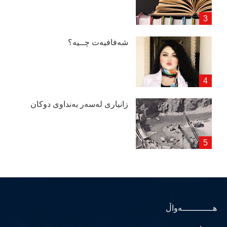
شەفافیەت چــیە؟
زانیاری لەسەر بەنداوی دوكان
هــــــــــــەواڵ