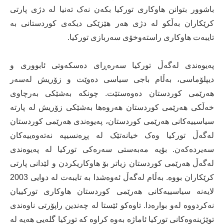
باشوور بتوانن هاوکاری تورکیا بکەن نەک تەنیا لە دژی پارتی
کرێکاران بەڵکو لە دژی هەر هێزێکی دیکەی کوردستانی بە
تایبەت هاوکاری راستەوخۆی سەربازی تورکیا.
پەیوەندی لەگەڵ تورکیا سەرەڕای دەسکەوتی ئابووری و
دیپلۆماسی، بەڵام باجی سیاسی دەوێت و زۆریش لەسەر
هەرێمی کوردستان دەوەستێت. چونکە بەشێکی بەرچاوی
خەڵکی هەرێمی کوردستان هەروەها بەشێکی زۆریش لە پارتە
سیاسییەکانی هەرێمی کوردستان، پەیوەندی هەرێمی کوردستان
لەگەڵ تورکیا وەک خیانەتێک لە پڕەنسیپە نەتەوەییەکان
سەیردەکەن. بۆیە مەبەستی سەرەکی تورکیا لە پەیوەندی
لەگەڵ هەرێمی کوردستان زیاتر بۆ هاوکاریکردن و لێدانی پارتی
کرێکاران بووە. بەڵام لەگەڵ ئەوەشدا بە تایبەت لە دوایی 2003
لایەنە سیاسییەکانی هەرێمی کوردستان هاوکاری تورکییان
نەکردووە لەو بوارەدا. تاوەکو ئێستا لە چەندین راپۆرتی ناوەندی
توێژینەوەکانی تورکیا ئاماژە بەوە کراوە کە تورکیا گلەیی هەیە لە