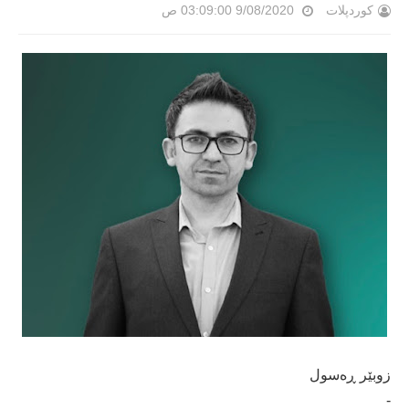
کوردپلات
9/08/2020 03:09:00 ص
زوبێر ڕەسول
-