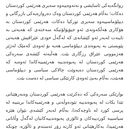
روانگەیەکی ئاسایشی و نەتەوەییەوە سەیری هەرێمی کوردستان
دەکات؛ بەڵام هەرێمی کوردستان وەک دەروازەیەکی بازرگانی و
دیپلۆماسییەوە سەیری تورکیا دەکات. هەرێمی کوردستان بە
هۆکاری هەڵکەوتەی ئەو جیۆپۆلۆتیکە سەختەی کە هەیەتی بە
تایبەت لەبەر ئەو کێشانەی کە لەگەڵ خودی عێراقیش هەیەتی
پێویستی بە پەیوەندی دیپلۆماسی هەیە بۆ ئەوەی کەمێک لەژێر
هەژموونی عێراق رزگاری بێت. هەڵبەتە كێشەی سەرەکی
هەرێمی کوردستان لە پەیوەندییە هەرێمییەکاندا ئەوەیە کە
هەرێمی کوردستان دەیەوێت چالاکی سیاسی و دیپلۆماسی
هەبێت، بەڵام بەبێ ئەوەی کارتێکی سیاسی لە دەست بێت.
بوارێکی سەرەکی کە دەکرێت هەرێمی کوردستان وەبەرهێنانی
تێدا بکات لە پەیوەندییە نێودەوڵەتی و هەرێمیەکاندا بریتییە لە
پرسی کورد لە ناوچەکەدا، بەڵام لەبەر کێشەی نێوان هێزە
سیاسییە کوردییەکان و ئالۆزی پەیوەندییەکانیان لەگەڵ وڵاتانی
هەرێمیدا، بەکارهێنانی ئەو کارتە زۆر ئەستەم و ئاڵۆزە. چونکە