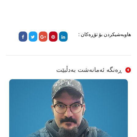
هاوبەشیکردن بۆ تۆڕەکان :
ڕەنگە ئەمانەشت بەدڵبێت