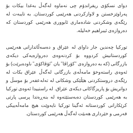
دوای نسکۆی ریفراندۆم چی نەماوە لەگەڵ بەغدا بیکات بۆ
پەراوێزخستن و لاوازکردنی هەرێمی کوردستان. بە تایبەت لە
رێگەی وشکردنی شادەماری ئابووری هەرێمی کوردستان کە
دەروازەی ئیبراهیم خەلیلە.
تورکیا چەندین جار داوای لە عێراق و دەسەڵاتدارانی هەرێمی
کوردستانیش کردووە بۆ کردنەوەی دەروازەیەکی دیکەی
بازرگانی (کە بە دەروازەی "کۆراڤا" یان "ئۆڤاکۆی" ناودەبرێت) بۆ
ئەوەی راستەوخۆ مامەڵەی بازرگانی لەگەڵ عێراق بکات لە
رێگەی دروستکردنی هێڵێکی وشکانی لە تەلەعفەر بۆ موسڵ و
دواتریش بۆ پاریزگاکانی دیکەی عێراق. لە راستییدا ئەوەی تورکیا
بە هەرێمی کوردستان دەبەستێتەوە لە بنەڕەتدا پرسی پارتی
کرێکارانی کوردستانە ئەگینا تورکیا نایەوێت هیچ مامەڵەییکی
فەرمی و خێرداری هەبێت لەگەڵ هەرێمی کوردستان.