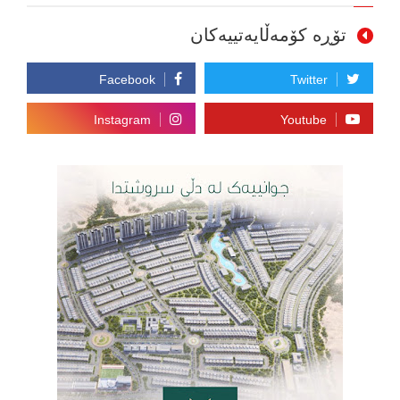
تۆڕە کۆمەڵایەتییەکان