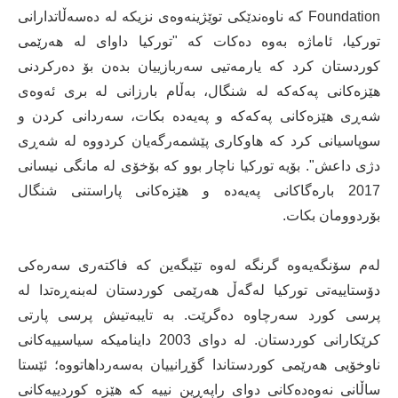
Foundation کە ناوەندێکی توێژینەوەی نزیکە لە دەسەڵاتدارانی
تورکیا، ئاماژە بەوە دەکات کە "تورکیا داوای لە هەرێمی
کوردستان کرد کە یارمەتیی سەربازییان بدەن بۆ دەرکردنی
هێزەکانی پەکەکە لە شنگال، بەڵام بارزانی لە بری ئەوەی
شەڕی هێزەکانی پەکەکە و پەیەدە بکات، سەردانی کردن و
سوپاسیانی کرد کە هاوکاری پێشمەرگەیان کردووە لە شەڕی
دژی داعش". بۆیە تورکیا ناچار بوو کە بۆخۆی لە مانگی نیسانی
2017 بارەگاکانی پەیەدە و هێزەکانی پاراستنی شنگال
بۆردوومان بکات.
لەم سۆنگەیەوە گرنگە لەوە تێبگەین کە فاکتەری سەرەکی
دۆستاییەتی تورکیا لەگەڵ هەرێمی کوردستان لەبنەڕەتدا لە
پرسی کورد سەرچاوە دەگرێت. بە تایبەتیش پرسی پارتی
کرێکارانی کوردستان. لە دوای 2003 داینامیکە سیاسییەکانی
ناوخۆیی هەرێمی کوردستاندا گۆڕانییان بەسەرداهاتووە؛ ئێستا
ساڵانی نەوەدەکانی دوای راپەڕین نییە کە هێزە کوردییەکانی