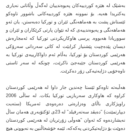
بەشێک لە هێزە کوردییەکان پەیوەندییان لەگەڵ وڵاتانی نەیاری
یەکتریدا هەیە. بۆ نموونە هێزە کوردییەکانی باشوور تاوەکو
ئێستاش پشت بە هەماهەنگی ئێران و تورکیا دەبەستن، یان ئەو
هەماهەنگی و پەیوەندییەی کە لە نێوان پارتی کرێکاران و ئێران و
سووریادا هەبووە. پرسی هاوکاریکردنی تورکیا کە ئەمجارەش
دیسان پێدەچیت پێشنیاز کرابێت لە کاتی سەردانی سەرۆکی
هەرێمی کوردستان بۆ تورکیا، بەڵام ئەم داواکارییەی تورکیا بە
هەرێمی کوردستان جێبەجێ ناکرێت، چونکە لە سەر ئاستی
ناوەخۆیی دژایەتیەکی زۆر دەکرێت.
هەڵبەتە تاوەکو ئێستا چەندین جار داوا لە هەرێمی کوردستان
کراوە کە هاوکاری سەربازیی تورکیا بکات. لە ساڵی 2006
راویژكاری باڵای وەزارەتی دەرەوەی ئەمریکا (سته‌یت
دیپارتمێنت) "دەیڤد سەتەرفیلد" له‌ 23ی ئۆكتۆبه‌ری هه‌مان ساڵ
نەیشاردەوە كه‌ ئه‌وان "هه‌وڵی زۆرتریان له‌ هه‌رێمی کوردستان
ده‌وێت بۆ دژایه‌تیكردنی په‌كه‌كه‌، ئێمه‌ خۆشحاڵنین به‌ نه‌بوونی هیچ