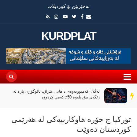
بەخێربێن بۆ کوردپلات
KURDPLAT
لەگەڵ کەمبوونەوەی داهاتی عێراق، ئاڵوگۆڕی پارە لە
سەر
رێگەی مۆبایلەوە 50٪ کەمی کردووە
دێڕ
تورکیا چ جۆرە هاوکارییەکی لە هەرێمی
کوردستان دەوێت