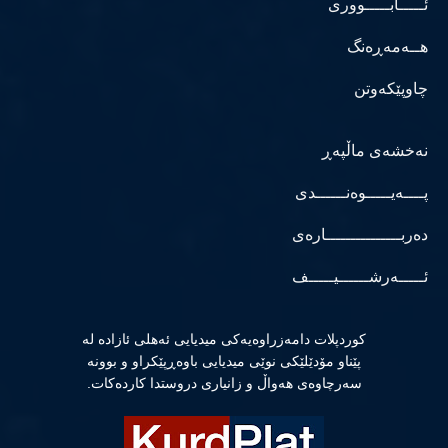
ئـــــابـــــووری
هــەمەڕەنگ
چاوپێکەوتن
نەخشەی ماڵپەڕ
پــــەیـــــوەنــــــدی
دەربـــــــــــــــارەی
ئـــــەرشــــــیـــــف
كوردپلات دامەزراوەیەكی میدیایی ئەهلی ئازادە لە
پێناو مۆدێلێكی نوێی میدیایی باوەڕپێكراو و بوونە
سەرچاوەی هەواڵ و زانیاری دروستدا كاردەكات.