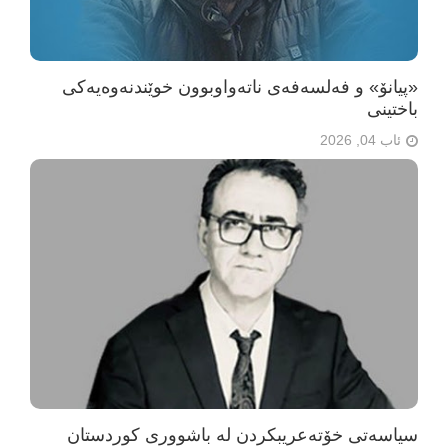
«پیانۆ» و فەلسەفەی ناتەواوبوون خوێندنەوەیەکی
باختینی
ئاب 04, 2026
سیاسەتی خۆتەعریبکردن لە باشووری کوردستان