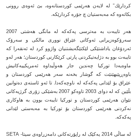
كردارێك" لە لایەن هەرێمی کوردستانەوە، بێ ئه‌وه‌ی روونی
بكاته‌وه‌ كه‌ مه‌بەستیان چ جۆرە‌‌ كردارێکە.
هه‌ر تایبه‌ت به‌ مه‌ترسی په‌كه‌كه‌ له‌ مانگی هەشتی 2007
سه‌رۆکوه‌زیرانی ئه‌وكاتی عێراق نووری مالكی و سه‌رۆک
ئەردۆغان یاداشتێكی لێكتێگه‌یشتنیان واژوو كرد له‌ ئه‌نقه‌را كه‌
تایبه‌ت بوو به‌ دژایه‌تیكردنی پارتی كرێكارنی كوردستان؛ هەر لەو
ماوەیەدا توركیا چه‌ندین جار هه‌وڵیداوه‌ ئه‌مریكییه‌كانیش
باوەڕپێبهێنێت كه‌ گوشار بخه‌نه‌ سه‌ر هه‌رێمی کوردستان ‌و
عێراق بۆ لێدانی په‌كه‌كه‌ له‌ ناوچه‌كه‌دا. تا ئەو ئاستەی دەتوانین
بڵێین کە له‌ دوای 2003 تاوه‌كو 2007 به‌شێكی زۆری گرژیه‌كانی
نێوان هه‌رێمی کوردستان ‌و توركیا تایبەت بوون‌ به‌ هاوكاری
نه‌كردنی هەرێمی کوردستان بۆ تورکیا بە مەبەستی لێدانی
په‌كه‌كه‌.
لە ساڵی 2014 یەکێک لە راپۆرتەکانی دامەزراوەی سیتا- SETA