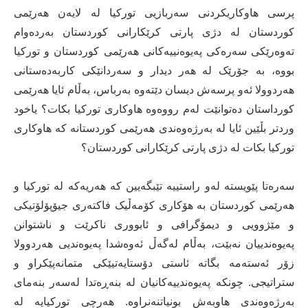
پرسی هاوکاریکردنی سەربازیی تورکیا لە لایەن هەرێمی
کوردستان لە دژی پارتی کرێکارانی کوردستان بەردەوام
تەوەرێکی سەرەکی پەیوەنییەکانی هەرێمی کوردستان و تورکیا
بووە، بە جۆرێک لە هەر دیدار و سەردانێکی کاربەدەستانی
هەردوولا ئەو پرسەش دیسان دێتەوە بەرباس، بەڵام ئایا هەرێمی
کورداستان دەتوانێت لەم رووەوە هاوکاری تورکیا بکات؟ یاخود
وردتر بڵێین ئایا لە بەرژەوەندی هەرێمی کوردستانە کە هاوکاری
تورکیا بکات لە دژی پارتی کرێکارانی کوردستان؟
سەرەتا پێویستە لەو راستییە تێبگەیین کە هەریەکە لە تورکیا و
هەرێمی کوردستان بە هۆکاری کۆمەڵیک فاکتەری جیۆپۆلۆتیکی
و مێژوویی و دیمۆگرافی و ئابووری ناکرێت و ناشتوانن
پەیوەندییان نەبێت، بەڵام لەگەڵ ئەوەشدا پەیوەندیی هەردوولا
زۆر ئەستەمە بگاتە ئاستی دۆستایەتیێکی متمانەپێکراو و
ستراتیجی. چونکە پەیوەندییەکانیان لە بنەڕەتدا لەسەر بنەمای
بەرژەوەندی هاوبەش بونیاتنەنراوە. هەرچی تورکیایە لە