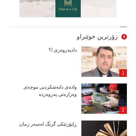
زۆرترین خوێنراو
دادپەروەری !؟
وادەی دابەشكردنی موچەی
وەزارەتی پەروەردە
ڕاپۆرتێكی گرنگ لەسەر زمان