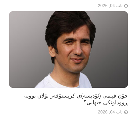
ئاب 04, 2026
چۆن فیلمی (ئۆدیسە)ی کریستۆفەر نۆلان بووبە
ڕووداوێکی جیهانی؟
ئاب 04, 2026