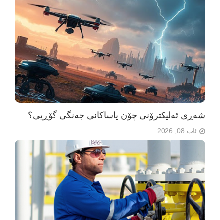
شەڕی ئەلیکترۆنی چۆن یاساکانی جەنگی گۆڕیی؟
ئاب 08, 2026