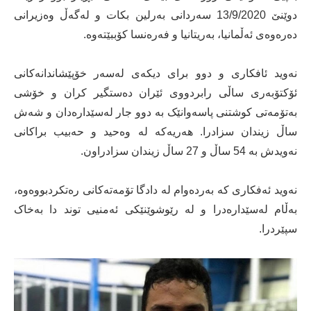
دوێنێ 13/9/2020 سەردانی بەرلین بکات و لەگەڵ وەزیرانی
دەرەوەی ئەڵمانیا، بەریتانیا و فەرەنسا کۆببێتەوه.
نەوید ئافکاری و دوو برای دیکەی لەسەر خۆپێشاندانەکانی
ئۆکتۆبەری ساڵی رابردووی ئێران دەستگیر کران و خۆشی
بەتۆمەتی کوشتنی پاسەوانێک به دوو جار لەسێدارەدان و شەش
ساڵ زیندان سزادرا. هەریەکه له وەحید و حەبیب براکانی
نەویدش به 54 ساڵ و 27 ساڵ زیندان سزادراون.
نەوید ئەفکاری که بەردەوام له دادگا تۆمەتەکانی رەتکردبووەوه،
به‌ڵام لەسێدارەدرا و له‌ رێوشوێنێکی ئەمنیی توند دا بەخاک
سپێردرا.