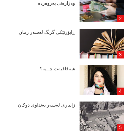
وەزارەتی پەروەردە
ڕاپۆرتێكی گرنگ لەسەر زمان
شەفافیەت چــیە؟
زانیاری لەسەر بەنداوی دوكان