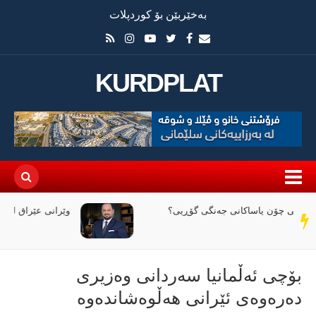
بەخێربێن بۆ کوردپلات
KURDPLAT
وێرانی عێراق لە نێوان ملیاران و ئاگردا
سەر
دێڕ
بۆچی ئەڵمانیا سەردانی وەزیری
دەرەوەی ئێرانی هەڵوەشاندەوە