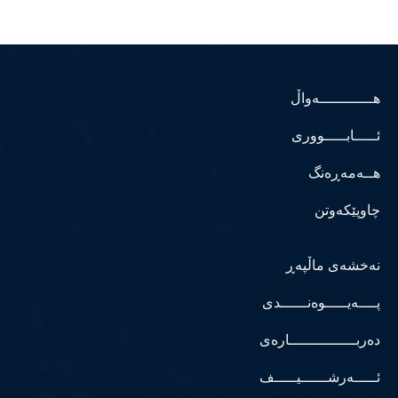
هــــــــــــەواڵ
ئـــــابـــــووری
هــەمەڕەنگ
چاوپێکەوتن
نەخشەی ماڵپەڕ
پــــەیـــــوەنــــــدی
دەربـــــــــــــــارەی
ئـــــەرشــــــیـــــف