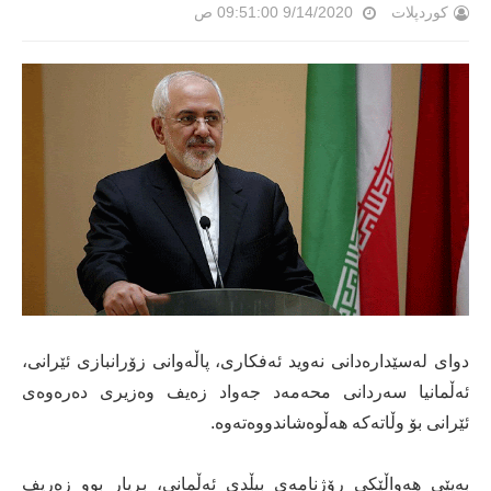
کوردپلات
9/14/2020 09:51:00 ص
دوای لەسێدارەدانی نەوید ئەفکاری، پاڵەوانی زۆرانبازی ئێرانی،
ئەڵمانیا سەردانی محەمەد جەواد زەیف وەزیری دەرەوەی
ئێرانی بۆ وڵاتەكە هەڵوەشاندووەتەوه.
بەپێی هەواڵێکی رۆژنامەی بیڵدی ئەڵمانی، بڕیار بوو زەریف