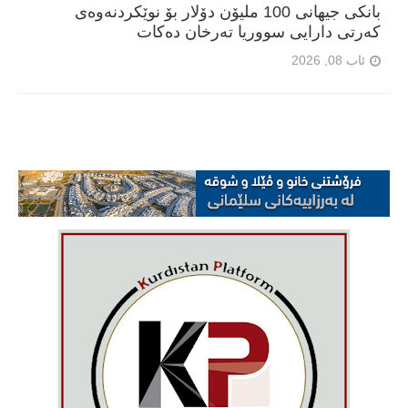
بانکی جیهانی 100 ملیۆن دۆلار بۆ نوێکردنەوەی
کەرتی دارایی سووریا تەرخان دەکات
ئاب 08, 2026