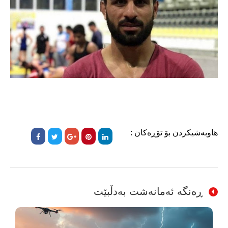
هاوبەشیکردن بۆ تۆڕەکان :
ڕەنگە ئەمانەشت بەدڵبێت