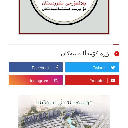
تۆڕە کۆمەڵایەتییەکان