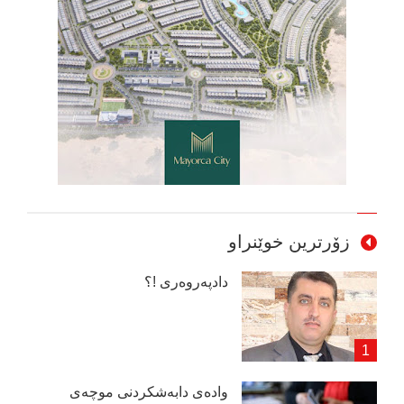
زۆرترین خوێنراو
دادپەروەری !؟
وادەی دابەشكردنی موچەی