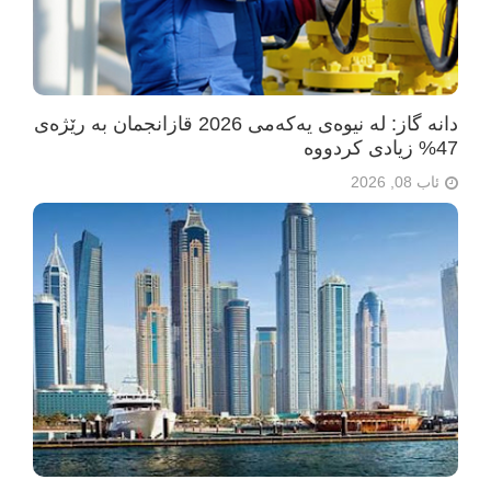
دانە گاز: لە نیوەی یەکەمی 2026 قازانجمان بە رێژەی
47% زیادی کردووە
ئاب 08, 2026