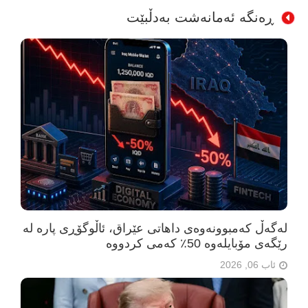
ڕەنگە ئەمانەشت بەدڵبێت
لەگەڵ کەمبوونەوەی داهاتی عێراق، ئاڵوگۆڕی پارە لە
رێگەی مۆبایلەوە 50٪ کەمی کردووە
ئاب 06, 2026