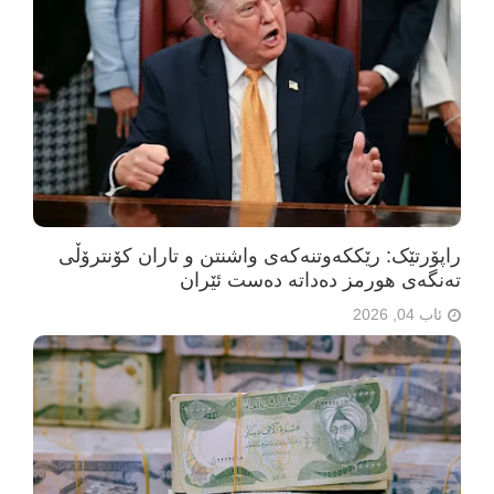
راپۆرتێک: رێککەوتنەکەی واشنتن و تاران کۆنترۆڵی
تەنگەی هورمز دەداتە دەست ئێران
ئاب 04, 2026