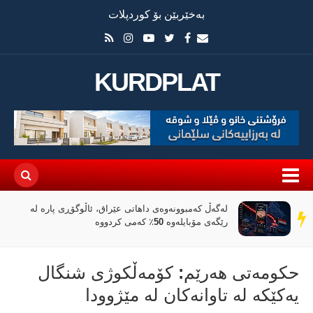
بەخێربێن بۆ کوردپلات
KURDPLAT
لەگەڵ کەمبوونەوەی داهاتی عێراق، ئاڵوگۆڕی پارە لە
سەر
رێگەی مۆبایلەوە 50٪ کەمی کردووە
دێڕ
حكومەتی هەرێم: کۆمەڵکوژی شنگال
یەكێكە لە تاوانەكان لە مێژوودا