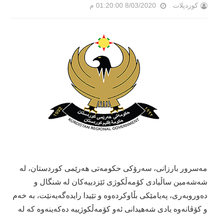
کوردپلات
8/03/2020 01:20:00 م
مەسرور بارزانی، سەرۆكی حكومەتی هەرێمی كوردستان، لە
شەشەمین ساڵیادی كۆمەڵكوژی ئێزدییەكان لە شنگال و
دەوروبەری، پەیامێكی بڵاوكردەوە و تێیدا رایدەگەیەنێت، بە خەم
و کۆڤانەوە یادی شەهیدانی ئەو کۆمەڵکوژییە دەکەینەوە کە لە