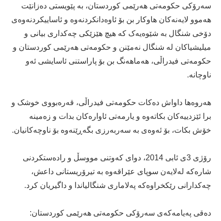
سەرۆكی حكومەتی هەرێمی كوردستان، بە پێویستی دەزانێت
هەموو لایەنەکان هاوکار بن بۆ ئاوەدانکردنەوە و ئاساییکردنەوەی
دۆخی شنگال بە شێوەیەک کە هیچ هێزێکی چەکداری بیانی و
میلیشیاکان لە شنگال نەمێنن و حکومەتی هەرێمی کوردستان و
حکومەتی فیدراڵی، هەماهەنگ بن بۆ پاراستنی ئاسایشی ئەو
ناوچانە.
هەروەها داواش دەكات حکومەتی فیدراڵی، قەرەبووی خوشک و
برا ئێزدییەکان بکاتەوە و یارمەتی ئاوارەکان بدات و زەمینە
خۆش بکات، بۆ ئەوەی بە سەربەرزی بگەڕێنەوە بۆ ناوچەکانیان.
رۆژی 3ی ئابی 2014، دوای كەوتنی مووسڵ و رادەستكردنی
شارەكە لەلایەن سوپای عێراقەوە بە تیرۆریستانی داعش،
چەكدارانی رێكخراوەكە پەلاماری شنگالیاندا و داگیریان كرد.
دەقی پەیامەكەی سەرۆكی حكومەتی هەرێمی كوردستان: