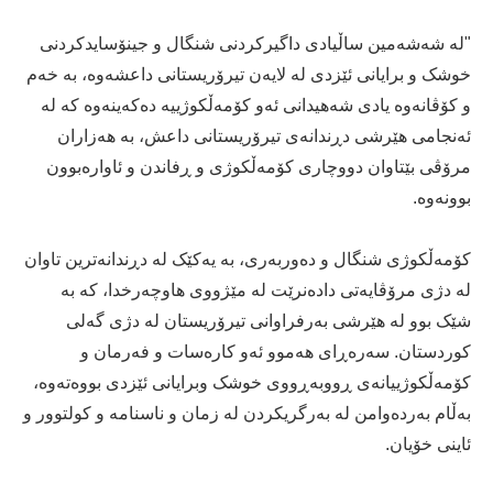
"لە شەشەمین ساڵیادی داگیرکردنی شنگال و جینۆسایدکردنی
خوشک و برایانی ئێزدی لە لایەن تیرۆریستانی داعشەوە، بە خەم
و کۆڤانەوە یادی شەهیدانی ئەو کۆمەڵکوژییە دەکەینەوە کە لە
ئەنجامی هێرشی دڕندانەی تیرۆریستانی داعش، بە هەزاران
مرۆڤی بێتاوان دووچاری کۆمەڵکوژی و ڕفاندن و ئاوارەبوون
بوونەوە.
کۆمەڵکوژی شنگال و دەوربەری، بە یەکێک لە دڕندانەترین تاوان
لە دژی مرۆڤایەتی دادەنرێت لە مێژووی هاوچەرخدا، کە بە
شێک بوو لە هێرشی بەرفراوانی تیرۆریستان لە دژی گەلی
کوردستان. سەرەڕای هەموو ئەو کارەسات و فەرمان و
کۆمەڵکوژییانەی ڕووبەڕووی خوشک وبرایانی ئێزدی بووەتەوە،
بەڵام بەردەوامن لە بەرگریکردن لە زمان و ناسنامە و کولتوور و
ئاینی خۆیان.