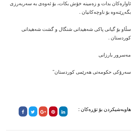
ئاوارەکان بدات و زەمینە خۆش بکات، بۆ ئەوەی بە سەربەرزی
بگەڕێنەوە بۆ ناوچەکانیان .
سڵاو بۆ گیانی پاکی شەهیدانی شنگال و گشت شەهیدانی
کوردستان .
مەسرور بارزانی
سەرۆکی حکومەتی هەرێمی کوردستان"
هاوبەشیکردن بۆ تۆڕەکان :