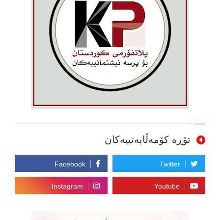
تۆڕە کۆمەڵایەتییەکان