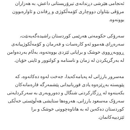
ئەنجامی هێرشی دڕندانەی تیرۆریستانی داعش، بە هەزاران
مرۆڤی بێتاوان دووچاری کۆمەڵکوژی و ڕفاندن و ئاوارەبوون
بوونەوە.
سەرۆكی حكومەتی هەرێمی كوردستان راشیدەگەیەنێت،
سەرەڕای هەموو ئەو کارەسات و فەرمان و کۆمەڵکوژییانەی
ڕووبەڕووی خوشک و برایانی ئێزدی بووەتەوە، بەڵام بەردەوامن
لە بەرگریکردن لە زمان و ناسنامە و کولتوور و ئاینی خۆیان.
مەسرور بارزانی لە پەیامەكەیدا، جەخت لەوە دەكاتەوە، كە
پێویستە بەڕێزەوە یادی قوربانیدانی پێشمەرگە قارەمانەکان
بکەینەوە لە ڕزگارکردنی شنگال و دەوروبەری بە سەرکردایەتی
سەرۆک مەسعود بارزانی، هەروەها ستایشی هەڵوێستی خەڵکی
کوردستان دەکەین لە بە هاناوەچوونی خوشک و برا
ئێزدییەکانمان.