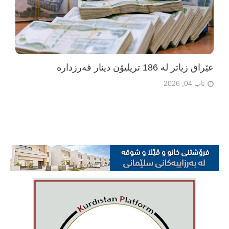
عێراق زیاتر لە 186 تریلیۆن دینار قەرزدارە
ئاب 04, 2026