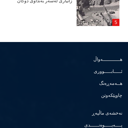
زانیاری لەسەر بەنداوی دوكان
هــــــــــــەواڵ
ئـــــابـــــووری
هــەمەڕەنگ
چاوپێکەوتن
نەخشەی ماڵپەڕ
پــــەیـــــوەنــــــدی