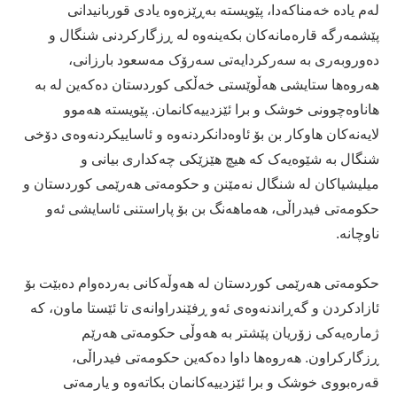
لەم یادە خەمناکەدا، پێویستە بەڕێزەوە یادی قوربانیدانی
پێشمەرگە قارەمانەکان بکەینەوە لە ڕزگارکردنی شنگال و
دەوروبەری بە سەرکردایەتی سەرۆک مەسعود بارزانی،
هەروەها ستایشی هەڵوێستی خەڵکی کوردستان دەکەین لە بە
هاناوەچوونی خوشک و برا ئێزدییەکانمان. پێویستە هەموو
لایەنەکان هاوکار بن بۆ ئاوەدانکردنەوە و ئاساییکردنەوەی دۆخی
شنگال بە شێوەیەک کە هیچ هێزێکی چەکداری بیانی و
میلیشیاکان لە شنگال نەمێنن و حکومەتی هەرێمی کوردستان و
حکومەتی فیدراڵی، هەماهەنگ بن بۆ پاراستنی ئاسایشی ئەو
ناوچانە.
حکومەتی هەرێمی کوردستان لە هەوڵەکانی بەردەوام دەبێت بۆ
ئازادکردن و گەڕاندنەوەی ئەو ڕفێندراوانەی تا ئێستا ماون، کە
ژمارەیەکی زۆریان پێشتر بە هەوڵی حکومەتی هەرێم
ڕزگارکراون. هەروەها داوا دەکەین حکومەتی فیدراڵی،
قەرەبووی خوشک و برا ئێزدییەکانمان بکاتەوە و یارمەتی