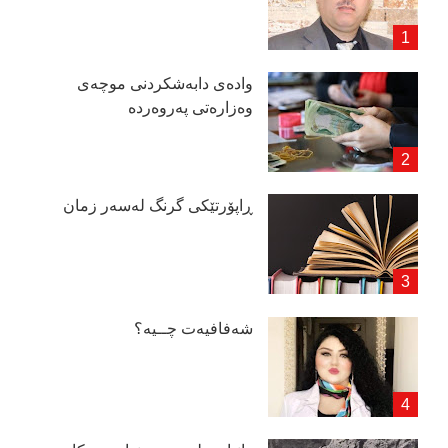
وادەی دابەشكردنی موچەی
وەزارەتی پەروەردە
ڕاپۆرتێكی گرنگ لەسەر زمان
شەفافیەت چــیە؟