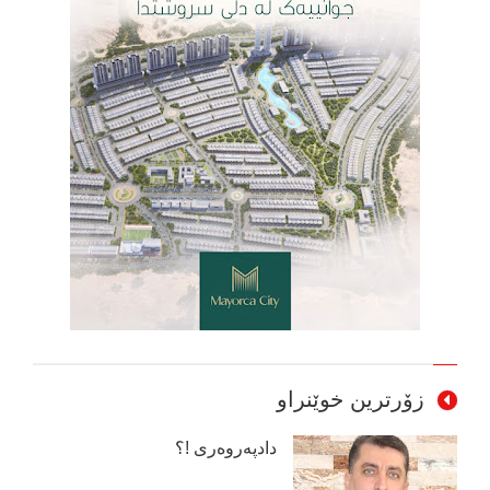
زۆرترین خوێنراو
دادپەروەری !؟