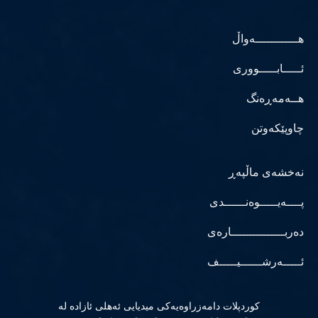
هــــــــــــەواڵ
ئـــــابـــــووری
هــەمەڕەنگ
چاوپێکەوتن
نەخشەی ماڵپەڕ
پــــەیـــــوەنــــــدی
دەربـــــــــــــــارەی
ئـــــەرشــــــیـــــف
كوردپلات دامەزراوەیەكی میدیایی ئەهلی ئازادە لە