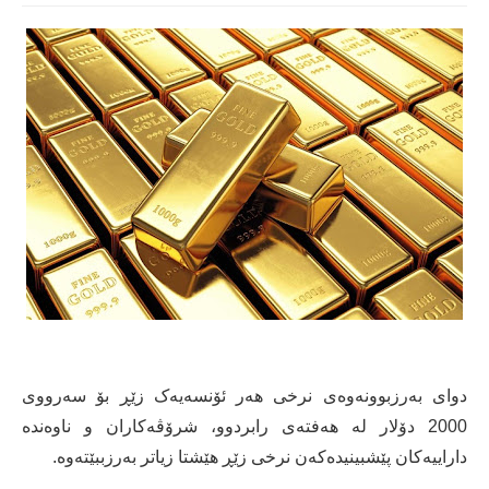
دوای بەرزبوونەوەی نرخی هەر ئۆنسەیەک زێڕ بۆ سەرووی
2000 دۆلار لە هەفتەی رابردوو، شرۆڤەکاران و ناوەندە
داراییەکان پێشبینیدەکەن نرخی زێڕ هێشتا زیاتر بەرزببێتەوە.