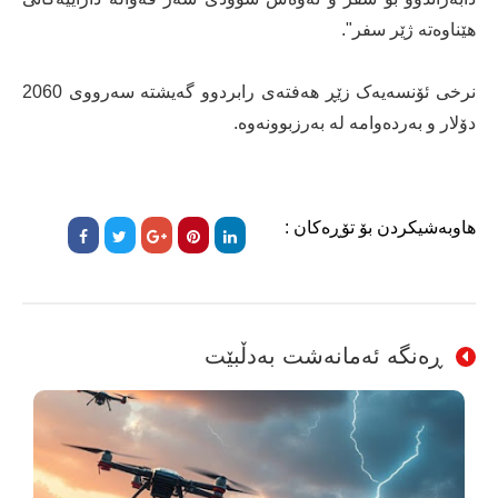
هێناوەتە ژێر سفر".
نرخی ئۆنسەیەک زێڕ هەفتەی رابردوو گەیشتە سەرووی 2060
دۆلار و بەردەوامە لە بەرزبوونەوە.
هاوبەشیکردن بۆ تۆڕەکان :
ڕەنگە ئەمانەشت بەدڵبێت