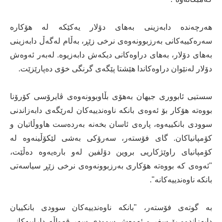
هەرچەندە دابەزینی بەهای دۆلار یەکێکە لە هۆکارە
سەرەکییەکانی بەرزبوونەوەی نرخی زێڕ، بەڵام لەگەڵ دابەزینی
بەهای دۆلار، بەهای دراوەکانی دیکەش دابەزیوە. لەبەر ئەوەش
دۆلار لەنێوان دراوەکاندا هێشتا پێگەی گرنگی خۆی دەپارێزێت.
سستیی ئابووری جیهان بەهۆی بڵاوبوونەوەی ڤایرۆسی کۆرۆنا
بووەتە هۆکار بۆ ئەوەی بانکە ناوەندییەکان لەرێگەی دابەزاندنی
سوودی بانکییەوە، پارەی ئاسان بخەنە بەردەست هاووڵاتیان و
کۆمپانیاکان. گای فۆستەر، سەرۆکی بەشی لێکۆڵینەوە لە
کۆمپانیای راوێژکاریی بروین دۆلفین لەو بارەیەوە دەڵێت،
"ئەوەی کە بووەتە هۆکاری بەرزبوونەوەی نرخی زێڕ سیاسەتی
بانکە ناوەندییەکانە".
بە گوتەی فۆستەر، "بانکە ناوەندییەکان سوودی بانکییان
دابەزاندوو بۆ سفر و ئەوەش سوودی سەر قەواڵە داراییەکانی