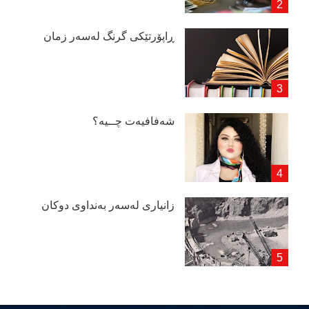
ڕاپۆرتێكی گرنگ لەسەر زمان
شەفافیەت چــیە؟
زانیاری لەسەر بەنداوی دوكان