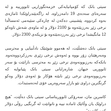
سیتی بانک کە کۆمپانیایەکی خزمەتگوزاریی ئابوورییە و لە
سەرەتای سەدەی 19 دامەزراوە، لە راگەیێندراوێکدا ئاماژەی
بەوە کردووە، پێشبینی دەکەن لە چارەکی سێیەمی ئەمساڵدا
نرخی زێڕ بەرزبێتەوە بۆ 2100 دۆلار و لە ماوەی شەش تاوەکو
12 مانگیشدا نرخی زێڕ بەرزدەبێتەوە بۆ نزیکەی 2300 دۆلار.
سیتی بانک دەشڵێت، لە هەموو شوێنێک نادڵنیایی و مەترسی
وەبەرهێنان زۆر بووە و ئەوەش نرخی زێڕی بەرزکردووەتەوە.
بانکەکە بەرزبوونەوەی نرخی زێڕ بە مەترسی نازانێت بۆ سەر
ئابووریی جیهان. شارەزایانی سیتی بانک پێیانوایە کە
بەرزبوونەوەی نرخی زێڕ نابێتە هۆکار بۆ ئەوەی دۆلار وەکو
گرنگترین دراوی نێو بازاڕ سەروەریی خۆی لەدەستبدات.
کاسرین مان، سەرۆکی ئابووریناسانی سیتی بانک دەڵێت، "هیچ
دراوێک یان وڵاتێک ئامادە نییە و ناتوانێت لە گرنگیی رۆڵی دۆلار
کەمبکاتەوە".