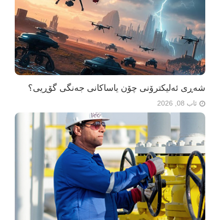
شەڕی ئەلیکترۆنی چۆن یاساکانی جەنگی گۆڕیی؟
ئاب 08, 2026