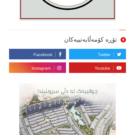
تۆڕە کۆمەڵایەتییەکان