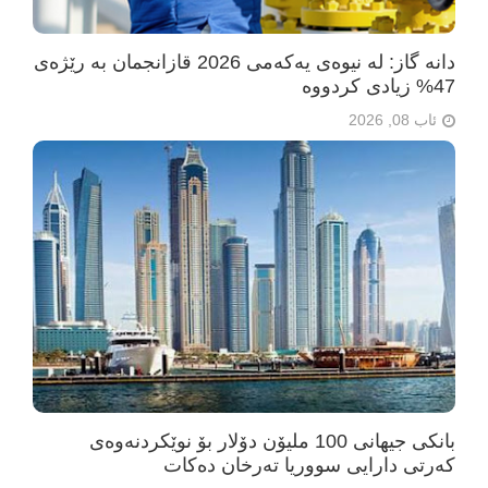
دانە گاز: لە نیوەی یەکەمی 2026 قازانجمان بە رێژەی
47% زیادی کردووە
ئاب 08, 2026
بانکی جیهانی 100 ملیۆن دۆلار بۆ نوێکردنەوەی
کەرتی دارایی سووریا تەرخان دەکات