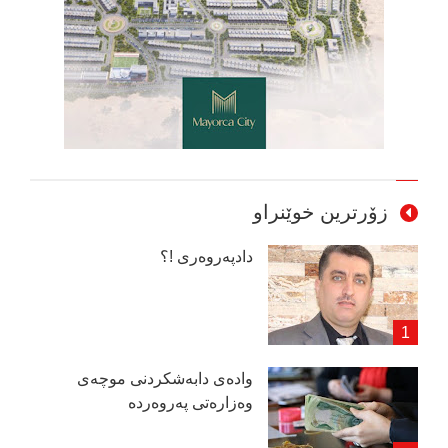
زۆرترین خوێنراو
دادپەروەری !؟
وادەی دابەشكردنی موچەی
وەزارەتی پەروەردە