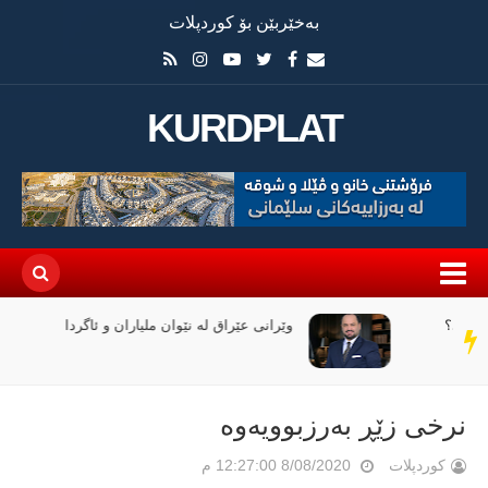
بەخێربێن بۆ کوردپلات
KURDPLAT
وێرانی عێراق لە نێوان ملیاران و ئاگردا
سەر
دێڕ
نرخی زێڕ بەرزبوویەوە
کوردپلات
8/08/2020 12:27:00 م