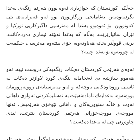
خه‌ڵكی كوردستان كه‌ خوازیاری ئه‌وه‌ بوون هه‌رێم رێگه‌ی به‌غدا
بگرێته‌وه‌به‌ر، به‌ئامانجی رزگاربوون بوو له‌و قه‌یرانانه‌ی تێی
كه‌وتووین. بۆ ئه‌وه‌بوو به‌غدا له‌ مه‌ترسیی داگیركاریی توركیا و
ئێران بمانپارێزێت. به‌ڵام كه‌ به‌غدا نه‌بێته‌ تیماری ده‌رده‌كانت،
برینی قووڵتر بخاته‌ هه‌ناوته‌وه‌، خۆی ببێته‌وه‌ مه‌ترسی، حیكمه‌ت
له‌ چوونه‌وه‌ بۆ به‌غدا چییه‌؟
ئه‌وه‌ی هه‌رێمی کوردستان ده‌یكات رێگه‌یه‌كی دروست نییه‌، ئه‌و
هه‌موو سازشه‌ بێ‌ ئه‌نجامانه‌ پێگه‌ی كورد لاوازتر ده‌كات له‌
ئاستی رووداوه‌كانی ناوچه‌كه‌ و ئه‌و مه‌ترسیانه‌ی رووبه‌ڕوومان
بووه‌ته‌وه‌. به‌غدایه‌ك ئاماده‌نه‌بێت به‌ ته‌سلیمكردنی ته‌واوی داهاتی
نه‌وت و خاڵه‌ سنووریه‌كان و داهاتی نێوخۆی هه‌رێمیش، ته‌نها
مووچه‌ی مووچه‌خۆرانی هه‌رێمی کوردستان بنێرێت، ئیدی
چاوه‌ڕێی چی له‌ به‌غدا ده‌كه‌یت؟
مامه‌ڵه‌ی هه‌رێمی کوردستان به‌مشێوه‌یه‌ له‌گه‌ڵ به‌غدا، هه‌ر ئاو