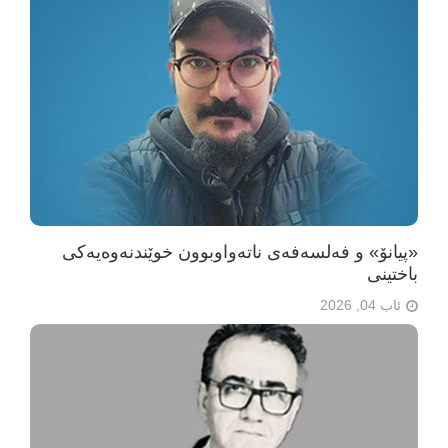
«پیانۆ» و فەلسەفەی ناتەواوبوون خوێندنەوەیەکی
باختینی
ئاب 04, 2026