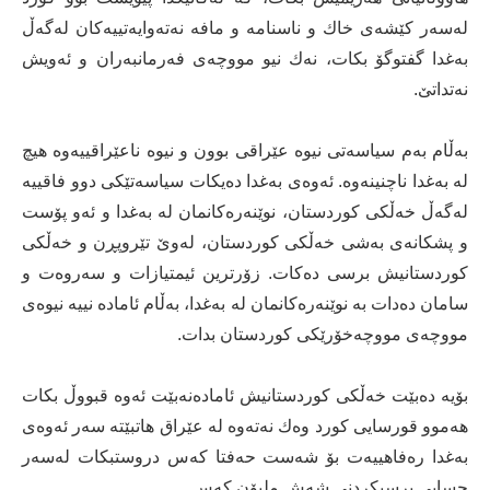
له‌سه‌ر كێشه‌ی خاك و ناسنامه‌ و مافه‌ نه‌ته‌وایه‌تییه‌كان له‌گه‌ڵ
به‌غدا گفتوگۆ بكات، نه‌ك نیو مووچه‌ی فه‌رمانبه‌ران و ئه‌ویش
نه‌تداتێ‌.
به‌ڵام به‌م سیاسه‌تی نیوه‌ عێراقی بوون و نیوه‌ ناعێراقییه‌وه‌ هیچ
له‌ به‌غدا ناچنینه‌وه‌. ئه‌وه‌ی به‌غدا ده‌یكات سیاسه‌تێكی دوو فاقییه‌
له‌گه‌ڵ خه‌ڵكی كوردستان، نوێنه‌ره‌كانمان له‌ به‌غدا و ئه‌و پۆست
و پشكانه‌ی به‌شی خه‌ڵكی كوردستان، له‌وێ‌ تێروپڕن و خه‌ڵكی
كوردستانیش برسی ده‌كات. زۆرترین ئیمتیازات و سه‌روه‌ت و
سامان ده‌دات به‌ نوێنه‌ره‌كانمان له‌ به‌غدا، به‌ڵام ئاماده‌ نییه‌ نیوه‌ی
مووچه‌ی مووچه‌خۆرێكی كوردستان بدات.
بۆیه‌ ده‌بێت خه‌ڵكی كوردستانیش ئاماده‌نه‌بێت ئه‌وه‌ قبووڵ بكات
هه‌موو قورسایی كورد وه‌ك نه‌ته‌وه‌ له‌ عێراق هاتبێته‌ سه‌ر ئه‌وه‌ی
به‌غدا ره‌فاهییه‌ت بۆ شه‌ست حه‌فتا كه‌س دروستبكات له‌سه‌ر
حسابی برسیكردنی شه‌ش ملیۆن كه‌س.