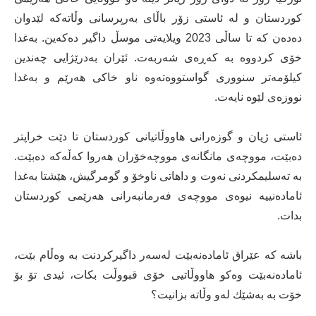
کوردستان‌ و له‌ ئاستی زۆر باڵای به‌رپرسانی وڵاته‌كه‌ لێدوان
ده‌ده‌ن كه‌ تا ساڵی 2023 ویلایه‌تی موسڵ داگیر ده‌كه‌ین. به‌غدا
خۆی كردووه‌ به‌ كه‌ڕه‌ی شه‌ربه‌ت. ئێران به‌درێژایی چه‌ندین
كیلۆمه‌تر سنووری گواستووەته‌وه‌ ناو خاكی هه‌رێم و به‌غدا
نووزه‌ی لێوه‌ نایەت.
ئاستی ژیان و گوزه‌رانی هاووڵاتیانی كوردستان تا دێت خراپتر
ده‌بێت، مووچه‌ی مانگانه‌ی مووچه‌خۆران هه‌روا كه‌ڵه‌كه‌ ده‌بێت.
به‌ ته‌سلیمكردنی نه‌وت و داهاتی ناوخۆ و گومرگیش، هێشتا به‌غدا
ئاماده‌نییه‌ نیوه‌ی مووچه‌ی فه‌رمانبه‌رانی هه‌رێمی کوردستان
بدات.
باشه‌ كه‌ عێراق ئاماده‌نه‌بێت له‌سه‌ر داگیركردنت به‌ وه‌ڵام بێت،
ئاماده‌نه‌بێت وه‌كو هاووڵاتیی خۆی قبووڵت بكات، ئیدی تۆ بۆ
خۆت به‌ به‌شێك له‌و وڵاته‌ بزانیت؟