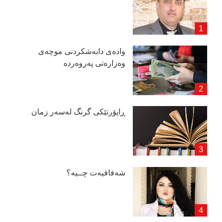
وادەی دابەشكردنی موچەی
وەزارەتی پەروەردە
ڕاپۆرتێكی گرنگ لەسەر زمان
شەفافیەت چــیە؟