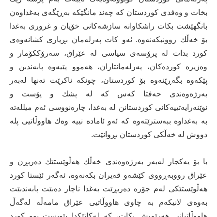
بخات و وه‌فدی كوردستان كه‌ چه‌ند مانگێكه‌ به‌ڕێگه‌ی به‌غداوه‌ن
بانگهێشت بكات راشكاوانه‌ سازشه‌كانی خۆیان و غروری به‌غدا
بۆ خه‌ڵك روونبكه‌نه‌وه‌. ئه‌و كات په‌رله‌مان بڕیاری كشانه‌وه‌ی
كورد بدات له‌ پرۆسه‌ی سیاسی له‌ عێراق، سه‌رۆككۆمار و
وه‌زیره‌ كورده‌كان، په‌رله‌مانتاران، هه‌موو پێیه‌وه‌ پابه‌ندبن و
پێكه‌وه‌ بگه‌ڕێنه‌وه‌ بۆ كوردستان، چونكه‌ ناكرێت ته‌نها له‌به‌ر
به‌رژه‌وه‌ندی حه‌فتا كه‌س كه‌ له‌ پشك و پۆست و
نوێنه‌رایه‌تییه‌كانی كوردستانن له‌ به‌غدا، چاره‌نووسی ئه‌م میلله‌ته‌
به‌ به‌غداوه‌ ببه‌سترێته‌وه‌ كه‌ ئه‌و ئاماده‌ نییه‌ وه‌ك هاووڵاتیی پله‌
دووش له‌ خه‌ڵكی كوردستان بڕوانێت.
با بۆ یه‌كجار له‌به‌ر به‌رژه‌وه‌ندی خه‌ڵك هه‌ڵوێستێك ده‌ربڕن و
عێراق رووبه‌ڕووی كێشه‌و قه‌یران بكه‌نه‌وه‌، ئه‌گه‌ر ئێستا كورد
هه‌ڵوێستێكی له‌م جۆره‌ ده‌ربڕێت به‌غدا ناچار ده‌بێت پابه‌ندبێت
به‌وه‌ی لانیكه‌م به‌ چاوی هاووڵاتیی عێراق مامه‌ڵه‌ له‌گه‌ڵ
هاووڵاتیانی هه‌رێمیش بكات، كه‌ له‌كاتێكدا پێویست بوو كورد