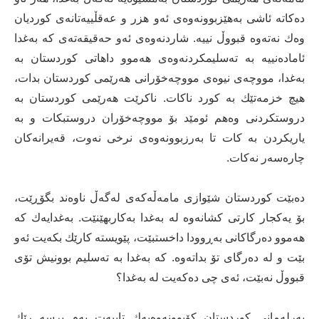
ده‌كاته‌ ئاشی به‌هێزبوونه‌وه‌ی ئه‌و هزر و عه‌قڵییه‌تانه‌ی كوردیان
وه‌ك نه‌ته‌وه‌ قبووڵ نییه‌. شاردنه‌وه‌ی ئه‌و حه‌قیقه‌ته‌ی كه‌ به‌غدا
ئاماده‌نییه‌ به‌ ته‌سلیمكردنه‌وه‌ی هه‌موو داهاتی كوردستان به‌
به‌غدا، مووچه‌ی نیوه‌ی مووچه‌خۆرانی هه‌رێمی کوردستان بدات،
هیچ خزمه‌تێك به‌ كورد ناكات. ناكرێت هه‌رێمی کوردستان به‌
دروستكردنی وه‌هم ئومێد بۆ مووچه‌خۆران دروستبكات و به‌
یاریكردن به‌ كات تا به‌رزبوونه‌وه‌ی نرخی نه‌وت، قه‌یرانه‌كان
چاره‌سه‌ر نەكات.
ده‌بێت كوردستان شێوازی مامه‌ڵه‌كه‌ی له‌گه‌ڵ ناوه‌ند بگۆڕێت،
بۆ یه‌كجار كارتی كشانه‌وه‌ له‌ به‌غدا به‌كاربهێنێت. به‌غدایه‌ك كه‌
هه‌موو ده‌رگاكانی به‌ڕوودا داخستبێت، پێویسته‌ كارێك بكه‌یت ئه‌و
بێت و له‌ ده‌رگای تۆ بداته‌وه‌. كه‌ به‌غدا به‌ ته‌سلیم بوونیش تۆی
قبووڵ نه‌بێت، ئه‌ی چی ده‌كه‌یت له‌ به‌غدا؟
په‌رله‌مانی كوردستان كۆبوونه‌وه‌یه‌ك تایبه‌ت به‌م پرسه‌ رێك