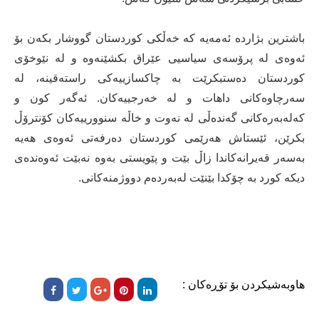
باشترین بژارده‌ ئه‌مه‌یه‌ كه‌ خه‌ڵكی كوردستان گووشار بكه‌ن بۆ
ئه‌وه‌ی له‌ پرۆسه‌ی سیاسیی عێراق بكشێنه‌وه‌ و له‌ نێوخۆی
كوردستان ده‌ستبكرێت به‌ چاكسازییه‌كی راسته‌قینه‌، له‌
سه‌رچاوه‌كانی داهات و له‌ خه‌رجییه‌كان. ئه‌گه‌ر كون و
كه‌له‌به‌ره‌كانی گه‌نده‌ڵی له‌ نه‌وت و خاڵه‌ سنوورییه‌كان كۆنترۆڵ
بكرێن، ئێستاش هه‌رێمی كوردستان ده‌رفه‌تی ئه‌وه‌ی هه‌یه‌
به‌سه‌ر قه‌یرانه‌كاندا زاڵ بێت و پێویستی به‌وه‌ نه‌بێت ئه‌وه‌نده‌ی
دیکە كورد به‌ چۆكدا بێنێت له‌به‌رده‌م دووژمنه‌كانی.
هاوبەشیکردن بۆ تۆڕەکان :