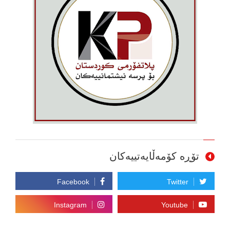
تۆڕە کۆمەڵایەتییەکان