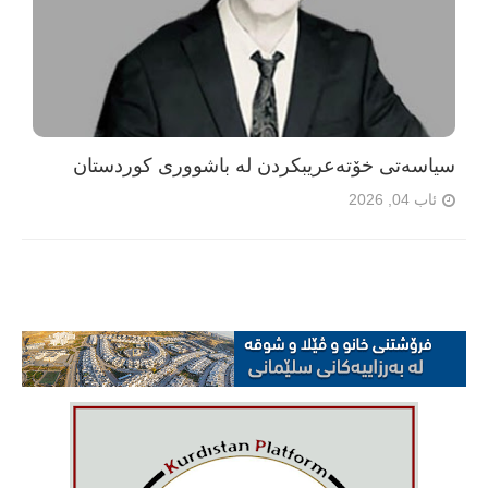
سیاسەتی خۆتەعریبکردن لە باشووری کوردستان
ئاب 04, 2026