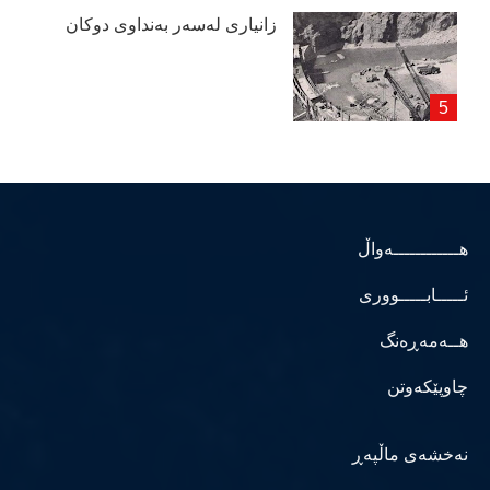
زانیاری لەسەر بەنداوی دوكان
هــــــــــــەواڵ
ئـــــابـــــووری
هــەمەڕەنگ
چاوپێکەوتن
نەخشەی ماڵپەڕ