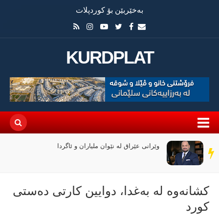
بەخێربێن بۆ کوردپلات
KURDPLAT
وێرانی عێراق لە نێوان ملیاران و ئاگردا
سەر
دێڕ
كشانه‌وه‌ له‌ به‌غدا، دوایین كارتی ده‌ستی
كورد