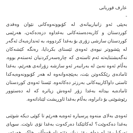
عارف قوربانی
-
به‌پێی ئه‌و زانیارییانه‌ی له‌ كۆبوونه‌وه‌كانی نێوان وه‌فدی
كوردستان و كاربه‌ده‌سته‌كانی به‌غداوه‌ دزه‌ده‌كه‌ن، هه‌رێمی
كوردستان سازشی زۆری بۆ به‌غدا كردووه‌، به‌ ئه‌ندازه‌یه‌ك ئه‌گه‌ر
له‌ پێشووتر نیوه‌ی ئه‌وه‌ی ئێستای بكردایا، ره‌نگه‌ كێشه‌كان
نه‌گه‌یشتنایه‌ته‌ ئه‌م ئاسته‌ی كه‌ چاره‌سه‌ركردنیان ئه‌سته‌م بووه‌.
به‌ڵام ئه‌وه‌ نه‌بێ‌ له‌ به‌رانبه‌ر ئه‌و سازشه‌ زۆرانه‌ی هه‌رێم، به‌غدا
ئاماده‌ی رێككه‌وتن بێت، به‌پێچه‌وانه‌وه‌ له‌ هه‌ر كۆبوونه‌وه‌یه‌كدا
ئاستی داواكارییه‌كانی به‌رزتر ده‌كاته‌وه‌. ئێستا ئه‌وه‌ی كوردستان
ئاماده‌یه‌ بیداته‌ به‌غدا زۆر له‌وه‌ش زیاتره‌ كه‌ له‌ ده‌ستوور
رێوشوێنی بۆ دانراوه‌، به‌ڵام به‌غدا ئاوڕیشت لێناداته‌وه‌.
ئه‌وه‌ی به‌لای منه‌وه‌ پرسیاره‌ ئه‌وه‌یه‌ هه‌رێم تا كوێی دیکە شوێنی
به‌غدا ده‌كه‌وێت؟ له‌كاتێكدا ده‌ركه‌وت به‌غدا تۆی ناوێت. سوپای
توركیا رۆژ له‌ دوای رۆژ زیاتر دێته‌ ناو قووڵایی خاكی هه‌رێمی