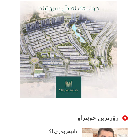
زۆرترین خوێنراو
دادپەروەری !؟