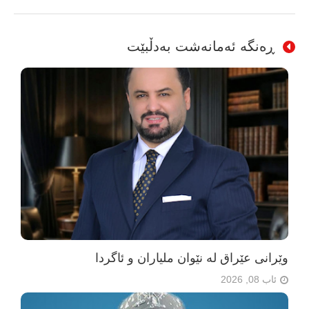
ڕەنگە ئەمانەشت بەدڵبێت
وێرانی عێراق لە نێوان ملیاران و ئاگردا
ئاب 08, 2026