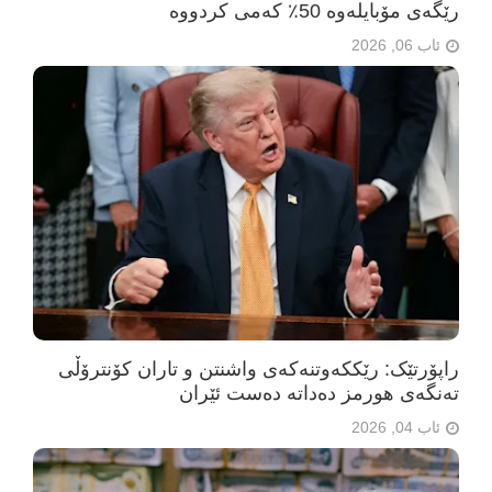
رێگەی مۆبایلەوە 50٪ کەمی کردووە
ئاب 06, 2026
راپۆرتێک: رێککەوتنەکەی واشنتن و تاران کۆنترۆڵی
تەنگەی هورمز دەداتە دەست ئێران
ئاب 04, 2026