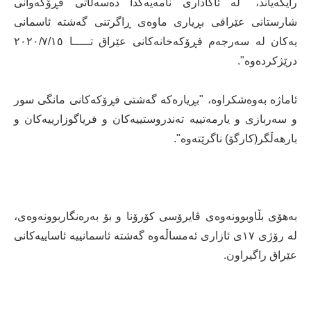
رایگەیاند، "لە ئاگاداری نامەیەکدا ده‌سه‌ڵاتی فڕۆکه‌وانی
شارستانی عێراقی بڕیاری ماوەی ڕاگرتنی گەشتە ئاسمانی
یەکان لە سه‌رجه‌م فڕۆکه‌خانه‌کانی عێراق تـــــا ٢٠٢٠/٧/١٥
درێژکردەوە".
ئاماژە بەوەشکراوە، "بڕیاره‌که‌ گه‌شتی فڕۆکه‌کانی مانگى سور
و سەربازى و يارمەتییە تەندروستييەكان و فریاگوزارییەکان و
بارهه‌ڵگر(کارگۆ) ناگرێته‌وە".
بەهۆی بڵاوبوونەوەی ڤایرۆسی کۆرۆنا و بۆ بەرەنگاربوونەوەی،
لە رۆژی ١٧ی ئازاری ئەمساڵەوە گەشتە ئاسمانییە ئاساییەکانی
عێراق راگیراون.