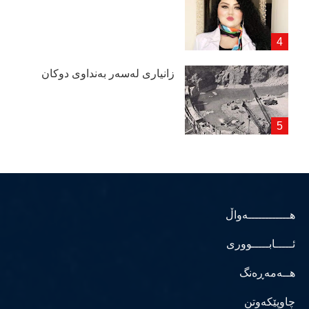
زانیاری لەسەر بەنداوی دوكان
هــــــــــــەواڵ
ئـــــابـــــووری
هــەمەڕەنگ
چاوپێکەوتن