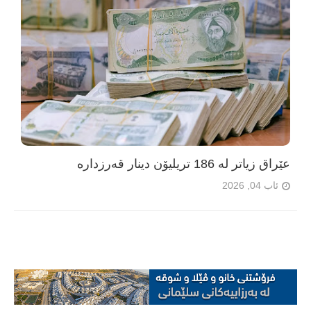
عێراق زیاتر لە 186 تریلیۆن دینار قەرزدارە
ئاب 04, 2026