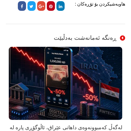
هاوبەشیکردن بۆ تۆڕەکان :
ڕەنگە ئەمانەشت بەدڵبێت
لەگەڵ کەمبوونەوەی داهاتی عێراق، ئاڵوگۆڕی پارە لە