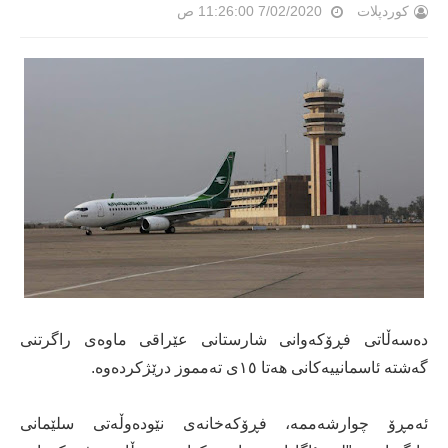
کوردپلات
7/02/2020 11:26:00 ص
دەسەڵاتی فڕۆکەوانی شارستانی عێراقی ماوەی راگرتنی
گەشتە ئاسمانییەکانی هەتا ١٥ی تەمموز درێژکردەوە.
ئەمڕۆ چوارشەممە، فڕۆکەخانەی نێودەوڵەتی سلێمانی