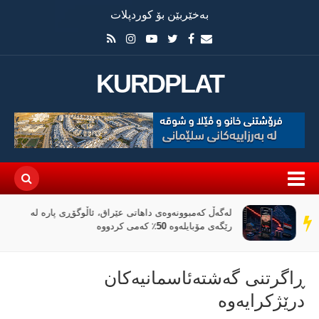
بەخێربێن بۆ کوردپلات
KURDPLAT
لەگەڵ کەمبوونەوەی داهاتی عێراق، ئاڵوگۆڕی پارە لە
سەر
رێگەی مۆبایلەوە 50٪ کەمی کردووە
دێڕ
ڕاگرتنی گەشتەئاسمانیەكان
درێژكرایەوە