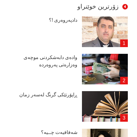
زۆرترین خوێنراو
دادپەروەری !؟
وادەی دابەشكردنی موچەی
وەزارەتی پەروەردە
ڕاپۆرتێكی گرنگ لەسەر زمان
شەفافیەت چــیە؟