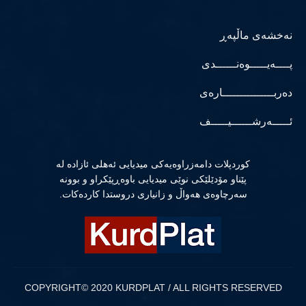
نەخشەی ماڵپەڕ
پــــەیـــــوەنــــــدی
دەربـــــــــــــــارەی
ئـــــەرشــــــیـــــف
كوردپلات دامەزراوەیەكی میدیایی ئەهلی ئازادە لە
پێناو مۆدێلێكی نوێی میدیایی باوەڕپێكراو و بوونە
سەرچاوەی هەواڵ و زانیاری دروستدا كاردەكات.
COPYRIGHT© 2020 KURDPLAT / ALL RIGHTS RESERVED