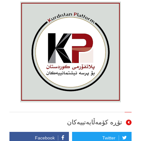
تۆڕە کۆمەڵایەتییەکان