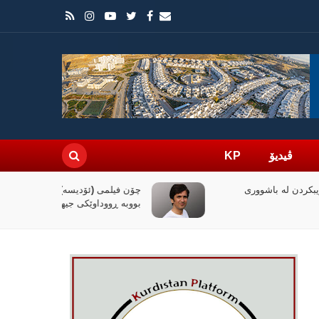
ڤیدیۆ
KP
چۆن فیلمی (ئۆدیسە)ی کریستۆفەر نۆلان
بووبە ڕووداوێکی جیهانی؟