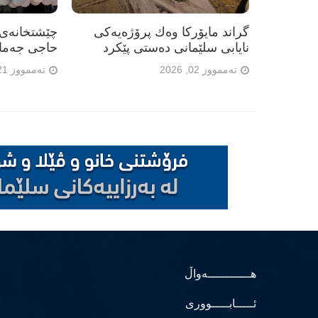
گراند مایۆرکا وەك پرۆژەیەکی
چێشتخانەی 
نایابی سلێمانی دەستی پێکرد
حاجی جەمال"
تەممووز 02, 2026
تەممووز 21, 2026
هــــــــــــەواڵ
ئـــــابـــــووری