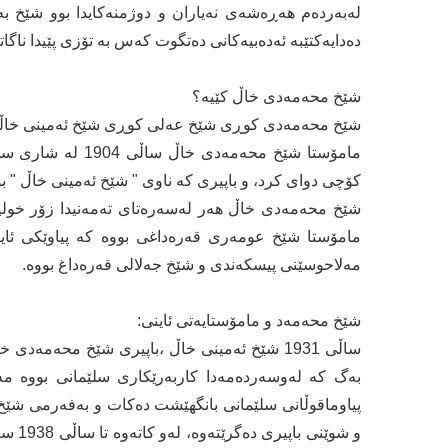
له‌به‌رده‌م هه‌ڕه‌شه‌ی نه‌یاران و دوژمنه‌كایدا بوو شێخ 
ده‌دایه‌كتێبه‌ ئه‌ده‌بیه‌كانی ده‌تگوت كه‌س به‌ تۆزی پێیدا ناگاته‌
شێخ محەمەدی خاڵ كێیە؟
شێخ محەمەدی كوڕی شێخ عەلی كوڕی شێخ ئەمینی خاڵە، ب
مامۆستا شێخ محەمە
كۆچی دوای كرد، و باپیری كە ناوی " شێخ ئەمینی خاڵ " 
شێخ محەمەدی خاڵ هەر لەسەرەتای تەمەنیدا زۆر خولی
مامۆستا شێخ عومەری قەرەداغی بووە كە پیاوێكی ئای
مەلاحوسێنی پیسكەندی و شێخ جەلالی قەرەداغ بووە.
شێخ محەمەد و مامۆستایەتی ئاینی:
ساڵی 1931 شێخ ئەمینی خاڵ ،باپیری شێخ محەم
بەگ كە لەوسەردەمەدا كاربەرێكاری سلێمانی بووە م
پیاوماقوڵانی سلێمانی بانگهێشت دەكات و بەفەرمی شێخ
و شوێ