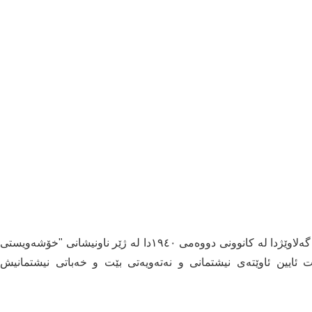
جگە لەوە شێخ محەمەدی خاڵ یەكەم وتاری لە گۆڤاری گەلاوێژدا لە كانوونی دووەمی ١٩٤٠دا لە ژێر ناونیشانی "خۆشەویستی
ێت ئایین ئاوێتەی نیشتمانی و نەتەویەتی بێت و خەباتی نیشتمانیش