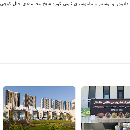
لەتەمەنی 85 ساڵیدا و رۆژی 15/7/1989 زانا و دادوەر و نوسەر و مامۆستای ئاینی كورد شێخ محەمەدی خاڵ كۆچی