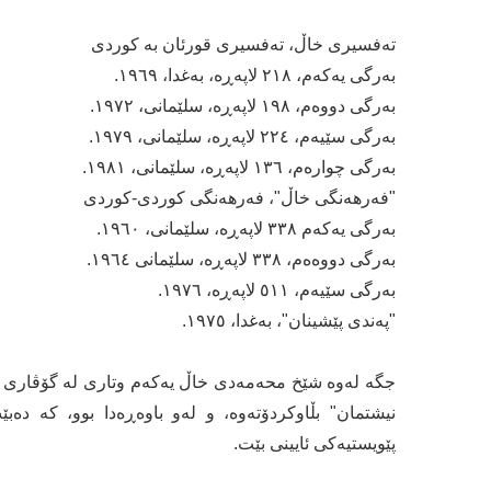
تەفسیری خاڵ، تەفسیری قورئان بە كوردی
بەرگی یەكەم، ٢١٨ لاپەڕە، بەغدا، ١٩٦٩.
بەرگی دووەم، ١٩٨ لاپەڕە، سلێمانی، ١٩٧٢.
بەرگی سێیەم، ٢٢٤ لاپەڕە، سلێمانی، ١٩٧٩.
بەرگی چوارەم، ١٣٦ لاپەڕە، سلێمانی، ١٩٨١.
"فەرهەنگی خاڵ"، فەرهەنگی كوردی-كوردی
بەرگی یەكەم ٣٣٨ لاپەڕە، سلێمانی، ١٩٦٠.
بەرگی دووەەم، ٣٣٨ لاپەڕە، سلێمانی ١٩٦٤.
بەرگی سێیەم، ٥١١ لاپەڕە، ١٩٧٦.
"پەندی پێشینان"، بەغدا، ١٩٧٥.
نیشتمان" بڵاوكردۆتەوە، و لەو باوەڕەدا بوو، كە دەب
پێویستیەكی ئایینی بێت.