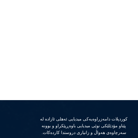
كوردپلات دامەزراوەیەكی میدیایی ئەهلی ئازادە لە
پێناو مۆدێلێكی نوێی میدیایی باوەڕپێكراو و بوونە
سەرچاوەی هەواڵ و زانیاری دروستدا كاردەكات.