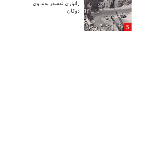
زانیاری لەسەر بەنداوی
دوكان