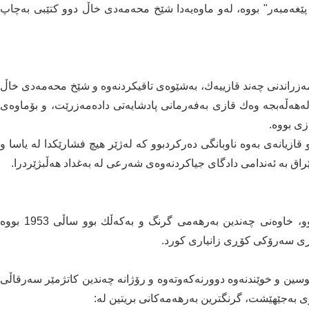
پێغەمبەر" بووە، لەو ماوەیەدا شێخ محەمەدی خاڵ دوو كتێبی بەچاپ
 بۆ دامەزراندنی چەند قازییەك، بەشێوەی تاقیكردنەوە و شێخ محەمەدی خاڵ
ەهەڵه‌بجە وەك قازی بەفەرمانی پادشایەتی دادەمەزرێت، و بۆماوەی
زیانەی بەوە ناوبانگی دەركردبوو كە لەژێر هیچ فشارێكدا لە یاسا و
شێخ محەمەدی خاڵ نوسەرێكی خاوەن بیر و لێهاتوو بوو، خاوەنی چەندین بەرهەمی گرنگ و بەكەڵك بوو ساڵی 1953 بووە
ین و خوێندنەوە دوورنەكەوتەوە و رۆژانە چەندین كاتژمێر سەرقاڵی