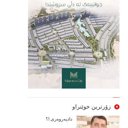
زۆرترین خوێنراو
دادپەروەری !؟