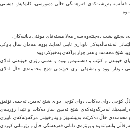
به‌ قه‌ڵه‌مه‌ به‌ڕشته‌كه‌ی فه‌رهه‌نگی خاڵی ده‌نووسی، كاتێكیش ده‌ستی
وه‌...
ەپێنج پشت دەچێتەوە سەر مەلا مستەفای موفتی بابانیەكان.
دی خاڵ ساڵی 1904 لە شاری سلێمانی لەبنەماڵەیەكی ناوداری ئاینی لەدایك بووە، هەمان ساڵ باوكی
بوو، شێخ محەمەد و هەر چوار براكەی بەخێوكردووە.
ای خوێندن و كتێب و دەستنوس بووە و بەشی زۆری خوێندنی لەلای
نی ناودار بووە و بەشێكی تری خوێندنی شێخ محەمەدی خاڵ لەلای
ەدی خاڵ كۆچی دوای دەكات، دوای كۆچی دوای شێخ ئەمین، ئەحمەد تۆفیق
ەراسیمێك لەمزگەوتەكەی شێخ ئەمین ساز دەكات و تێیدا زۆرینەی
 محەمەدی خاڵ دەكرێت بەپێشنوێژ و وتارخوێنی مزگەوتەكەی باپیری
نی باپیری دەگرێتەوە، لەو كاتەوە تا ساڵی 1938 سەرقاڵی وانەوتنەوە و پرۆژەی دانانی فەرهەنگی خاڵ و رێزمانی كوردی