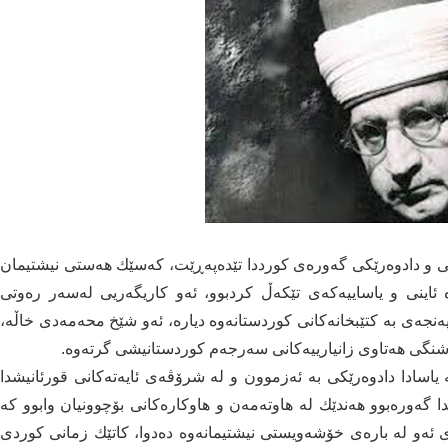
ی و دادوەرێكی گەورەی كورددا تێده‌په‌ڕێت، كه‌سێك هه‌ستی نیشتیمان
‌ ئاینی و یاساییه‌كه‌ی تێكه‌ڵ كردبوو، ئه‌و كاریگەریی لەسەر رەوتی
نجەی به‌ كتێبخانه‌كانی كوردستانه‌وه‌ دیارە، ئەو شێخ محەمەدی خاڵە،
رشنگی هه‌تاوی زانیارییه‌كانی سه‌رجه‌م كوردستانیشی گرته‌وه‌.
یاسادا دادوه‌رێكی به‌ ئه‌زموون و له‌ شرۆڤه‌ی ئایه‌ته‌كانی قورئانیشدا
دا گه‌وره‌بوو هه‌ندێك له‌ هاوته‌مه‌ن و هاوكاره‌كانی بۆچوونیان وابوو كه‌
 ئه‌و له‌ باره‌ی خۆشه‌ویستی نیشتیمانه‌وه‌ ده‌دوا، كاتێك زمانی كوردی