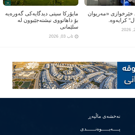
خێرخوازی «مەریوان
مایۆرکا سیتی دیدگایەکی گەورەیە
 كرایه‌وه‌.
بۆ داهاتووی نیشتەجێبوون لە
سلێمانی
ئاب 03, 2026
نەخشەی ماڵپەڕ
پــــەیـــــوەنــــــدی