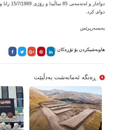
دواجار و 
دوای كرد.
پەیسەرپرێس
هاوبەشیکردن بۆ تۆڕەکان :
ڕەنگە ئەمانەشت بەدڵبێت