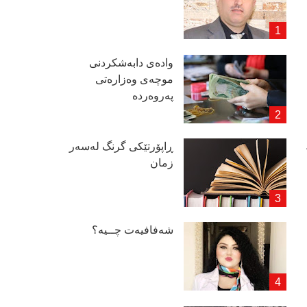
وادەی دابەشكردنی
موچەی وەزارەتی
پەروەردە
ڕاپۆرتێكی گرنگ لەسەر
زمان
شەفافیەت چــیە؟