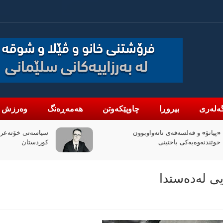
ەلەری
بیروڕا
چاوپێکەوتن
هەمەڕەنگ
وەرزش
واوبوون
سیاسەتی خۆتەعریبکردن لە باشووری
کوردستان