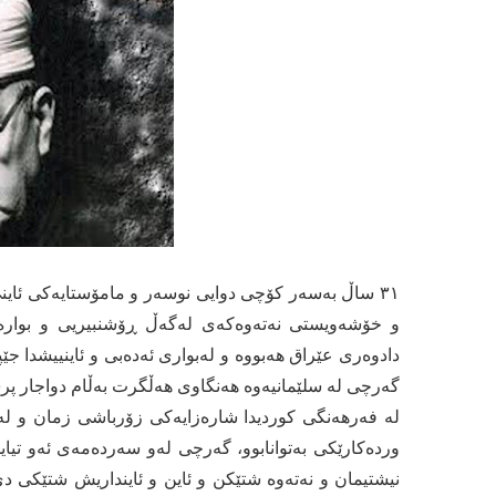
٣١ ساڵ بەسه‌ر كۆچی دوایی نوسەر و مامۆستایەكی ئاین
و خۆشه‌ویستی نه‌ته‌وه‌كه‌ی له‌گه‌ڵ ڕۆشنبیریی و بواره
دادوەری عێراق هەبووە و لەبواری ئەدەبی و ئاینییشدا جێپە
گه‌رچی له‌ سلێمانیه‌وه‌ هه‌نگاوی هه‌ڵگرت به‌ڵام دواجار پ
له‌ فه‌رهه‌نگی كوردیدا شاره‌زایه‌كی زۆرباشی زمان و له‌ 
ورده‌كارێكی به‌توانابوو، گه‌رچی له‌و سه‌رده‌مه‌ی ئه‌و تیای
نیشتیمان و نه‌ته‌وه‌ شتێكن و ئاین و ئاینداریش شتێكی دی