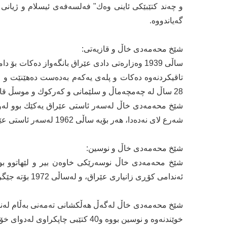
و چەند كتێبێكی ئاینی وەك" فەلسەفەی ئیسلام و ژیانی 
گەیاندووە.
شێخ محەمەدی خاڵ و قازیەتی:
ساڵی 1939 وەزارەتی دادی عێراق بانگەواز دەكات
تاقیكردنەوە دەكات و پلەی یەكەم بەدەست دەهێنێت و ل
28 ساڵ لە چەمچەماڵ و سلێمانی و كەركوك و موسڵ قازی بووە.
شێخ محەمەدی خاڵ لەسەر ئاستی عێراق یەكێك بوو لەو قا
شەرع لای نەدەدا، هەر بۆیە ساڵی 1962 لەسەر ئاستی عێراق بە ئەندامی دادگای جیاكردنەوەی شەرعی لە بەغداد هەڵبژێردرا.
شێخ محەمەدی خاڵ و نوسین:
ئەندامی كۆڕی زانیاری عێراق، و لەساڵی 1972 بۆتە جێگری سەرۆكی كۆڕی زانیاری كورد.
شێخ محەمەدی خاڵ لەگەڵ هەڵكشانی تەمەنی بەڵام لەنوس
خوێندنەوە و نوسین بووە و40 كتێبی چاپكراوی لەدوای خۆی بەجێهێشت، گرنگترین بەرهەمەكانی بریتین لە: