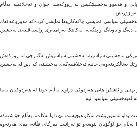
بێ و هەموو بەخشینێکیش لە ڕووکەشدا جوان و ئەخلاقییە. بەڵام
یەو زۆریش!
ەخشینی سیاسی، نمایشی چاکەکارییە! نمایشی کردەکە مەوزوعە نەك
ەنگ و ناوبانگ و پێگەیە، لەکاتێکا بەرامبەری ڕاستەقینەی بەخشین
 خەریکی بەخشینی سیاسییە. بەخشینی سیاسییش ئەگەرچی لە ڕووکەش
ا ڕێك بەتاڵکردنەوەی جانبە ئەخلاقییەکەی بەخشینە، کە دین لە بەخشین
ێنی و ئاشکرا هانی هەردوکی دراوە. بەڵام خودا لە هەردوکیان تەنیا
ە لەبەخشینی سیاسیدا نیە!
ەشت بداو تەسویریشت نەکاو هیچیشت لێ داوا نەکات،، بەڵام خۆ شتەکە
بەڵام خۆ لۆگۆیان پێوەیەو تۆ ئەزانیت دەزگای فڵانە، دەی هەرئەوە