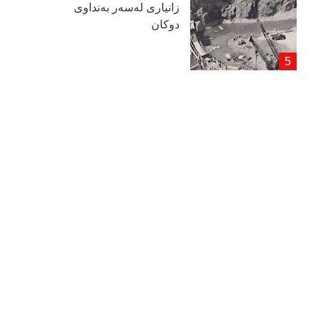
زانیاری لەسەر بەنداوی
دوكان