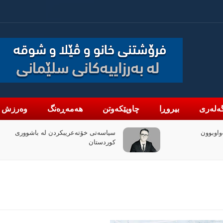
ەلەری
بیروڕا
چاوپێکەوتن
هەمەڕەنگ
وەرزش
واوبوون
سیاسەتی خۆتەعریبکردن لە باشووری
کوردستان