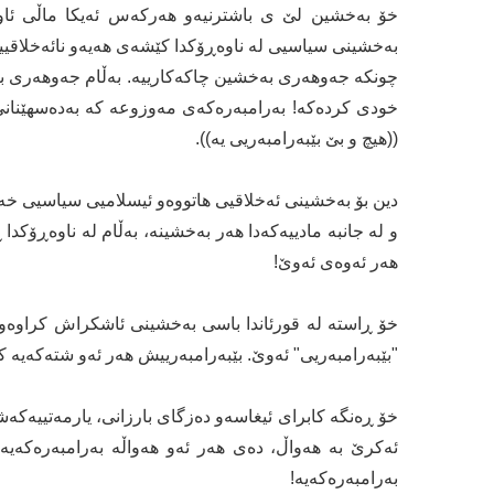
خۆ بەخشین لێ ی باشترنیەو هەرکەس ئەیکا ماڵی ئاوا
بەخشینی سیاسیی لە ناوەڕۆکدا کێشەی هەیەو نائەخلاقی
چونکە جەوهەری بەخشین چاکەکارییە. بەڵام جەوهەری ب
خودی کردەکە! بەرامبەرەکەی مەوزوعە کە بەدەسهێنانی د
((هیچ و بێ بێبەرامبەریی یە)).
دین بۆ بەخشینی ئەخلاقیی هاتووەو ئیسلامیی سیاسیی
و لە جانبە مادییەکەدا هەر بەخشینە، بەڵام لە ناوەڕۆکد
هەر ئەوەی ئەوێ!
خۆ ڕاستە لە قورئاندا باسی بەخشینی ئاشکراش کراوەو نه
"بێبەرامبەریی" ئەوێ. بێبەرامبەرییش هەر ئەو شتەکەیە ک
خۆ ڕەنگە کابرای ئیغاسەو دەزگای بارزانی، یارمەتییەک
ئەکرێ بە هەواڵ، دەی هەر ئەو هەواڵە بەرامبەرەکەیە! 
بەرامبەرەکەیە!