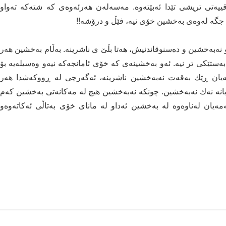
لاقییەتی تریشی تێدا ئەبێتەوە. مەسەلەن هەرئەوەی کە شتەکە تەواو
وە جگە لەوەی بەخشین خۆی نیە، فێڵ و درۆشە!!
 نەبەخشین و دەسنوقاندنیش، هەتا بڵێ ی ناشرینە. بەڵام بەخشین هەر
ەستێکی تر نیە. ئەو بەخشینەی کە خۆی ئامانجەکە نیەو وەسیلەیە بۆ
یان ڕێك بەقەت نەبەخشین ناشرینە، ئەگەرچی لە ڕووکەشدا هەر
انە نەك نەبەخشین. چونکە نەبەخشین هیچ لە مەکانەتی بەخشین کەم
ەمەیان لەناوەوە لە بەخشین ئەداو لە مانای خۆی بەتاڵی ئەکاتەوەو