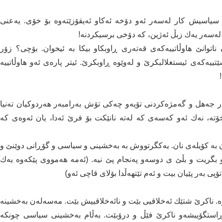
 سیاسیش کار لەسەر ئەو دۆخە ئەکاو ئەیقۆزێتەوە بۆ خۆی. یەعنی
ەسەر یەك زبڵ ئەژین، کە دۆخی برسیکردنە!
اتوانێ هاوڵاتییەکەی قەتەری ڕاوبکاو بیکا بە ئیخوان. بۆچی؟ زۆر
تییەکەی ئیستغلالبکرێ و لەوێوە ڕاوبکرێ. ئیتر پارەی ئەو هاوڵاتییە
ر جەهل و گەمژەکردنی تۆیەو چەکی تۆش بەرامبەر هەردوکیان تەنیا
تە، نەك ئەو کەسەی کە لەتە نانێکت بۆ فرێ ئەدا، یان ئەوەی کە
ن بە کۆیلەی نان. یەکگرتووش بە بەخشینی و سیاسی و گۆڕانی دوێنێ و
گریت و بڵێ ی دوسەو پەنجام پێ نیە. (ئەمە هەمووی پێکەوە یەك
ی بەر پێیان بیت و ئەم تێتهەڵدا بۆلای قاچی ئەو)
ەوە. ناکرێ شتێك ئەخلاقیی بێت و نائەخلاقییش بێت. مەسەلەن بەخشینە
 ڕاستگۆییشەو ناکرێ فێڵ و درۆبێت. بەڵام بەخشینی سیاسی چونکە