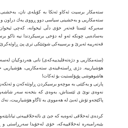
ستەمکار برسیت ئەکاو ئەتکا بە کۆیلەی نان، بەخشنی
ستەمکاریی و بەخشینی سیاسی دوو ڕووی یەك دراون و ل
سەیرکە ئێستا قەتەر خۆی دڵی ئیخوانە، کەچی ئیخوان ن
بەسادەیی چونکە ئەو لە دۆخی برسیکردندا نیە تاکو برسێ
قەتەرییە ئەبرێ و برسییەکی شوێنێکی تری پێ ڕاوئەکرێ!
(ستەمکاریی و دژەتەقلیدییەکەی) نانی هەردوکیان لەسە
هۆشیارییە. دژی ڕاستەقینەی ستەمکاریی، هۆشیاریی خۆ
هاشوهوشی پۆپۆلستیت بۆ ئەکات!
پارتی و یەکێتی بە موچەو برسیکردن ڕاوتئەکەن و ئەتکە
نەوەی نوێ ی ئێستاش، بەوەی کە بتخەنە سەر شاشەو ب
پاکێجەو تۆش ئەبێ لە هەمووی بە ئاگاو هۆشیاربیت، نەك تۆپ
کردەی ئەخلاقی ئەوەیە کە جێ ی نائەخلاقییەتی تیانابێت
بێبەرامبەرە ئەخلاقییەکە، خۆی لەخۆیدا سەرڕاستی و