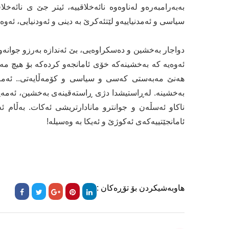
بەبەرامبەرەو لەناوەوە نائەخلاقییە، ئیتر جێ ی نائەخ
سیاسی و ئەمدنیاییەو لێتئەکرێ بە دینی و ئەودنیایی، ئە
دواجار بەخشین و دەسکراوەیی، بێ ئەندازە بەرزو جوانەو
ئەوەیە کە بەخشینەکە خۆی ئامانجەو کردەکە بۆ هیچ مەب
هەنێ مەبەستی کەسی و سیاسی و کۆمەڵایەتی.. ئەمە
بەخشینە. لەڕاستیشدا دژی ڕاستەقینەی بەخشین، ئەمەی
ناکاو ئەسڵەن و جوانترو مانادارتریشی ئەکات. بەڵام ئ
ئامانجێتییەکەی ئەکوژێ و ئەیکا بە وەسیلە!
هاوبەشیکردن بۆ تۆڕەکان :