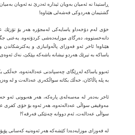
ڕاستیدا نە ئەمیان بەویان ئیدارە ئەدرێ نە ئەویان بەمی
گشتیمان هەردوکی فەشەلی هێناوە!
خۆی لەم دۆخەداو یاسایەکی لەمجۆرە هەر بۆ تۆزێك ع
دانەخستووە، دەرگای موزایەدەشی کردۆتەوە. یەعنی جگە
هێناوە! ئاخر ئەو فەوزای پاڵەوانبازی و یەکترشکاندن 
یاساکە بە تیرێك هەردو نیشانە باشەکە بپێکێ، نەك ئەوەی 
ئەبوو یاساکە لەڕێگای چەسپاندنی عەدالەتەوە، خەڵکی بکر
بە پلە پاڵاکان، خەڵك بکاتە سواڵکەری عەدالەت و لە وەزیر
ئاخر بەدەر لە مەسەلەی پارەکە، هەر هەبوونی ئەو حەق
مەوقیفی سواڵی عەدالەتەوە، هەر ئەوە بۆ خۆی کفری عەدا
سواڵی عەدالەت، ئەم دووانە چەنێکی فەرقە؟!
لە فەوزای موزایەدەدا کێشەکە هەر ئەوەنیە کەسانی پۆپۆ