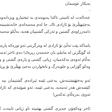
پەیكار عوسمان
-
عەدالەت لە ئاستی تاکدا پەیوەندی بە ئیختیارو ویژدانەوە
بەجێبهێڵرێ بۆ ئازادی تاك. جا لەم مەسەلەی خانەنشینیە
دامەزراوەی گشتین و ئەرکی گشتییان هەیە، بەڵکو مەس
یاساکە پێت ئەڵێ تۆ ئازادی لە وەرگرتنی ئەو تورەکە پارە
لە گوێگرتن لە ماملێ یان حەسەن زیرەك! دەی ئاخر ئەمەی 
بەڵام ئەوەی یەکەمیان، ژیانی گشتی و پارەی گشتی و و
وەکو گۆرانی و جلوبەرگ و نانخواردن بەجێ بهێڵرێ بۆ بڕیا
ئەو بەجێهێشتنەش، یەعنی ئێمە ئیرادەی گشتیمان نیە 
کێشەش هەر ئەمەیە. یەعنی ئێمە، ئەو شوێنەی کە ئازا
ئەوێ، بەرەڵای ئەکەین!
ئاخر وەکچۆن جەبری گشتی بهێنیتە ناو ژیانی تایبەت کا