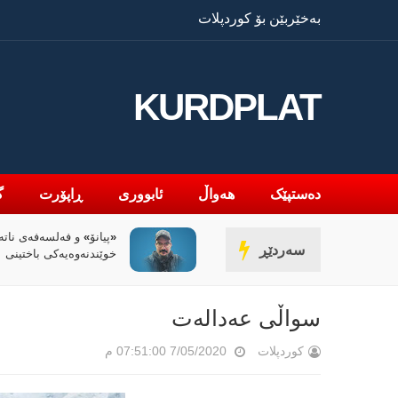
بەخێربێن بۆ کوردپلات
KURDPLAT
دەستپێک
هەواڵ
ئابووری
ڕاپۆرت
گ
«پیانۆ» و فەلسەفەی ناتە
سەردێڕ
خوێندنەوەیەکی باختینی
سواڵی عەدالەت
کوردپلات
7/05/2020 07:51:00 م