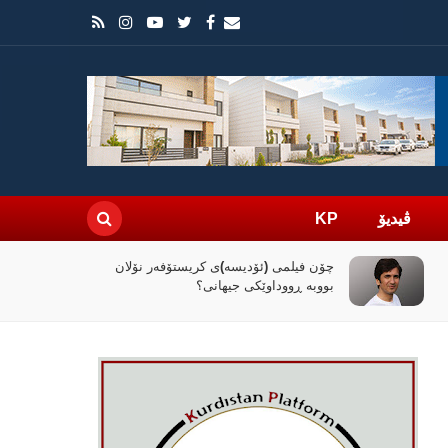
ڤیدیۆ
KP
چۆن فیلمی (ئۆدیسە)ی کریستۆفەر نۆلان
بووبە ڕووداوێکی جیهانی؟