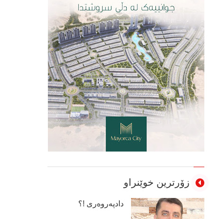
زۆرترین خوێنراو
دادپەروەری !؟