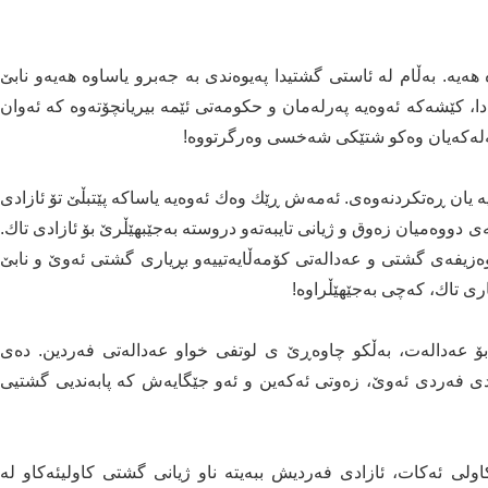
 هەیە. بەڵام لە ئاستی گشتیدا پەیوەندی بە جەبرو یاساوە هەیەو نابێ
دا، کێشەکە ئەوەیە پەرلەمان و حکومەتی ئێمە بیریانچۆتەوە کە ئەوان
ەلەکەیان وەکو شتێکی شەخسی وەرگرتووە!
یە یان ڕەتکردنەوەی. ئەمەش ڕێك وەك ئەوەیە یاساکە پێتبڵێ تۆ ئازادی
دووەمیان زەوق و ژیانی تایبەتەو دروستە بەجێبهێڵرێ بۆ ئازادی تاك.
ەزیفەی گشتی و عەدالەتی کۆمەڵایەتییەو بڕیاری گشتی ئەوێ و نابێ
ری تاك، کەچی بەجێهێڵراوە!
بۆ عەدالەت، بەڵکو چاوەڕێ ی لوتفی خواو عەدالەتی فەردین. دەی
دی فەردی ئەوێ، زەوتی ئەکەین و ئەو جێگایەش کە پابەندیی گشتیی
ولی ئەکات، ئازادی فەردیش ببەیتە ناو ژیانی گشتی کاولیئەکاو لە