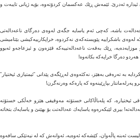
ان ئیدارە ئەدرێ. ئێمەش ڕێك عەکسمان کردۆتەوە، بۆیە ژیانی تایبەت و
ەدالەت باشە، کەچی ئەم یاسایە جگەی لەوەی دەرگای ناعەدالەتی
 لەوەی باشکراییە پێویستەکەی نەکردوە، خراپکارییەکیشی بێتامیشی
و موزایەدەیە، ڕێك بەقەت ناعەدالەتییەکە قێزەون و ئیزعاجەو ئەبوو
هەردو دەرگا خراپەکە بکاتەوە!
دایە بە تەرەفی بەهێز، نەکئەوەی لەڕێگەی پێدانی "ئیمتیازی ئیختیار"
و پەرلەمانتار بپاڕێینەوە کە پارەکە وەرنەگرن!
ی ئیختیارە، کە پلەباڵاکانی خستۆتە مەوقیفی هێزو خەڵکی خستۆتە
لەتە! بیری لێبکەرەوە یاسایەك عەدالەتت بۆ بهێنێ و یاسایەك بتخاتە
لیست ئەبنە پاڵەوان، کێشەکە ئەوەیە، ئەوانەش کە لە نیەتێکی سافەوە