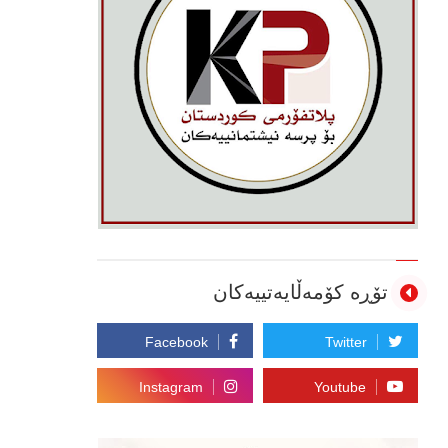
تۆڕە کۆمەڵایەتییەکان