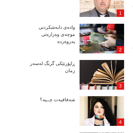
وادەی دابەشكردنی
موچەی وەزارەتی
پەروەردە
ڕاپۆرتێكی گرنگ لەسەر
زمان
شەفافیەت چــیە؟