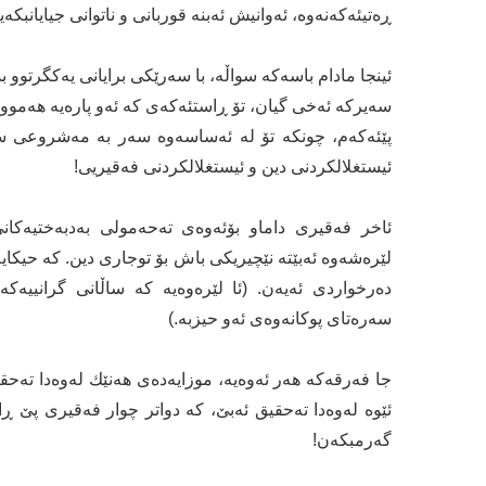
ڕەتیئەکەنەوە، ئەوانیش ئەبنە قوربانی و ناتوانی جیایانبکە
ئینجا مادام باسەکە سواڵە، با سەرێکی برایانی یەکگرتوو 
سەیرکە ئەخی گیان، تۆ ڕاستئەکەی کە ئەو پارەیە هەمو
پێئەکەم، چونکە تۆ لە ئەساسەوە سەر بە مەشروعی سو
ئیستغلالکردنی دین و ئیستغلالکردنی فەقیریی!
ئاخر فەقیری داماو بۆئەوەی تەحەمولی بەدبەختیەکانی 
لێرەشەوە ئەبێتە نێچیریکی باش بۆ توجاری دین. کە حیکای
دەرخواردی ئەیەن. (ئا لێرەوەیە کە ساڵانی گرانییەکە،
سەرەتای پوکانەوەی ئەو حیزبە.)
جا فەرقەکە هەر ئەوەیە، موزایەدەی هەنێك لەوەدا تەحقیق
ئێوە لەوەدا تەحقیق ئەبێ، کە دواتر چوار فەقیری پێ 
گەرمبکەن!