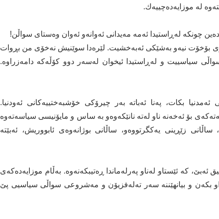
یتەوە لە موزایەدەچییەك.
بدەین چونکە لەڕاستیدا ئەمە مەیدانی ئەوانەو ئەوان وەستای سواڵن!
وی بۆخۆت نیەو بەشێکی ئەبەخشیت. لێرەدا سوێنیش نەخۆی من بڕوات
اڵی سیاسییت و لەڕاستیدا ئیخوان لەسەر دوو کۆڵەکە دامەزراوە.
ئەمدنیا بکات، پەنا ئەباتە بەر چیرۆکی خۆشبەختییەکانی ئەودنیا.
ەتەکەی بۆ ئەخەنە ناو لەتە نانێكەوەو بە ساس و مایۆنیسی سیاسەتەوە
 ساڵانی زێڕینی یەکگرتووەو، ساڵانی بوژانەوەی ئابووریش، ئەبێتە
 ئەبێ، کە ئێستاو لەناو پەرلەماندا ڕەتیبکەنەوە. بەڵام موزایەدەکەی
ڕاو بکەن و بیانهێننە سەر تەلەفزیۆن و مەشروعی سواڵی سیاسیی پێ