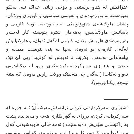
عێراقیش لە پێناو برسێتی و دۆخی ژیانی خەلک نیە، بەلکو
پەیوەستە بە بەرژەوەندی و نفوسی سیاسیی و ئابووری وولاتان،
پاشان ھاوکێشەی جیۆپۆلۆتیکی لەم ناوچەیە. بۆیە؛ کازمی و
پاشانیش ھاولاتیانیش، بەھەمان شێوە پێویستە کار لەسەر
بەرژەوەندی ھاوبەش بکەن، کازمی لەگەل ئەوان، و ھاولاتیانیش
لەگەل کازمی، بۆ ئەوەی تەنھا بە پێی پێویست متمانە و
پیاھەلدانی بەسەردا بکرێت تا ئەویش لە کۆتاییدا رێی لێ تێک
نەچێ و شێوازی سەرکردایەتیکردنەکەی ڕوو لە دیکتاتۆریی
تەواو نەکات! ( ئەگەر چی ھەندێک وولات رازین بەوەی کە ببێتە
نیمچە دیکتاتۆریش).
—————
*شێوازی سەرکردایەتی کردنی ترانسفۆرمەیشناڵ; ئەم جۆرە لە
سەرکردایتی کردن، بڕوای بە گۆرانکاری ھەیە و مەیدانیە، پشت
بە راکێشانی سۆزیش دەبەستێت ( ئەمە خالی ھاوبەشیەتی گەل
سەرکردایەتی کردنی کاریزما) ئەم سیفەتەی کۆتایی سیفەتی