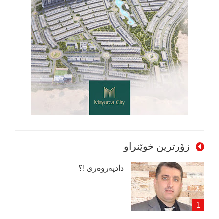
زۆرترین خوێنراو
دادپەروەری !؟