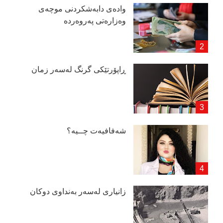
وادەی دابەشكردنی موچەی
وەزارەتی پەروەردە
ڕاپۆرتێكی گرنگ لەسەر زمان
شەفافیەت چــیە؟
زانیاری لەسەر بەنداوی دوكان