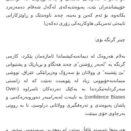
خۆپیشاندەران بێت، پەیوەندیەکەی لەگەل شەقام دەمەزەرد
بکاتەوە. بۆ ئەم کەین و بەینە، چەند ناوەندێک و ڕاوێژکارانی
تایبەتی ئەمریکی ھاوکاریەکی زۆری دەکەن!
چیتر گرنگە بۆی:
بەلام ھەروەک لە دیمانەیەکیشماندا ئاماژەمان پێکرد، کازمی
گرنگە بە "لەبەر ڕۆشتن"ی چەند ھەنگاو و بڕیارێک و پشتیوانی
"بێ پێشینە" ی وولاتان بۆ سەرۆک وەزیرانێکی عێراق، تووشی
متمانەبەخۆبوونی زیاد لە پێویست نەبێت کە لە زانستی
سەرکردایەتیکردندا بە یەکێک دەردەکان ناسراوە (Over-
confidence Biases) بە تایبەت لەبەرامبەر دەوروبەرەکەیی و
پاشان پەیوەندی و تەرەفگیری وولاتانی دراوسێ، تا بە روونی
بەرچاوی خۆی ببینێت.
ھەروەھا پێویستە غافڵ نەبێت لە بەھێزیی سیستەمی سێبەر و