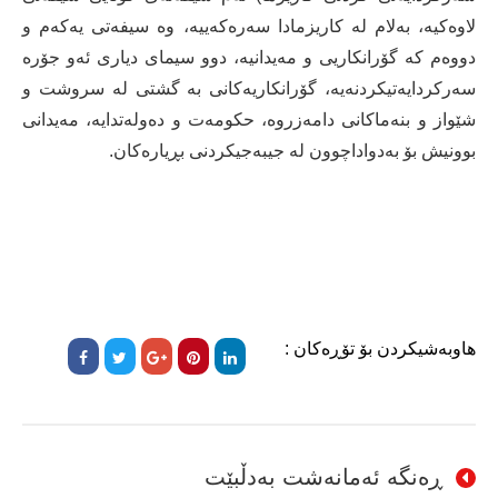
لاوەکیە، بەلام لە کاریزمادا سەرەکەییە، وە سیفەتی یەکەم و
دووەم کە گۆرانکاریی و مەیدانیە، دوو سیمای دیاری ئەو جۆرە
سەرکردایەتیکردنەیە، گۆرانکاریەکانی بە گشتی لە سروشت و
شێواز و بنەماکانی دامەزروە، حکومەت و دەولەتدایە، مەیدانی
بوونیش بۆ بەدواداچوون لە جیبەجیکردنی بڕیارەکان.
هاوبەشیکردن بۆ تۆڕەکان :
ڕەنگە ئەمانەشت بەدڵبێت