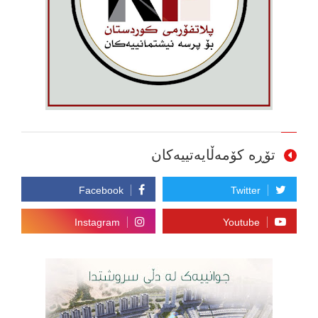
تۆڕە کۆمەڵایەتییەکان