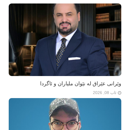
وێرانی عێراق لە نێوان ملیاران و ئاگردا
ئاب 08, 2026