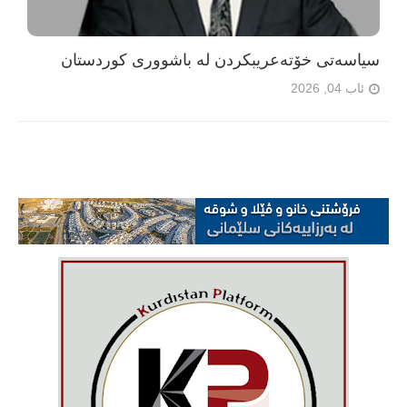
سیاسەتی خۆتەعریبکردن لە باشووری کوردستان
ئاب 04, 2026