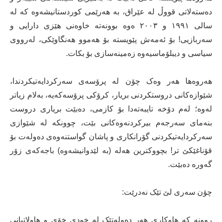
دەستەلاتی قووڵ لە عێراق، بە ھەرێمی کوردستانیشەوە کە لە
سالی ١٩٩١ و ٢٠٠٣ ەوە بوونەتە خاوەنی ھێزی دارایی و
سەربازیی! بۆ ئەمەش پێویستە بۆ ھەموو ھەنگاوێکی، لەرووی
سیاسی و دیبلۆماسیەوە زەمینەسازی بۆ بکات.
ھەروەھا ھەر وەک چۆن لە پرۆسەی سەرکردایەتیکردندا،
شێوازەکانی دروستکردنی بریار، کرۆکی پرۆسەکەیە، بەلام زیاتر
لەوە؛ لەم دۆخە تایبەتەدا بۆ کازمی، دەبێت بریاری دروست
بنەمای سەرجەم بیرکردنەوەکانی بێت، چوونکە لە شێوازی
سەرکردایەتیکردنی گۆرانکاری و پاشان گواستنەوەی دەولەت بۆ
قۆناغێکێ تر! بچووکترین ھەلە (بە لێدوانیشەوە) باجەکەی زۆر
گەورە دەبێت.
چۆن سەری لێ تێک نەدرێت:
روونە کە ھاوکاری ھەر دەولەتێک لە خودی خۆی و ھاولاتیانی