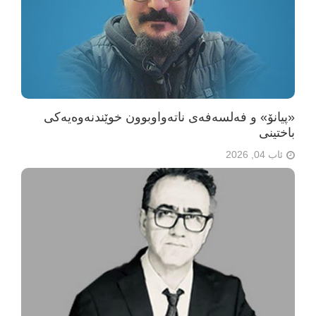
«پیانۆ» و فەلسەفەی ناتەواوبوون خوێندنەوەیەکی
باختینی
ئاب 04, 2026