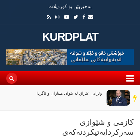
بەخێربێن بۆ کوردپلات
KURDPLAT
وێرانی عێراق لە نێوان ملیاران و ئاگردا
سەر
دێڕ
کازمی و شێوازی
سەرکردایەتیکردنەکەی