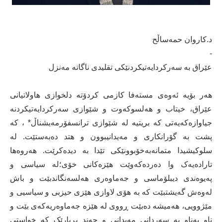
د.كاروان حمەساڵح
-
‎ھەر بۆیە ئەوەی مستەفا کازمی کردۆتە دلخوازی ھاولاتیانی
عێراق، خیتاب و ھەلسوکەوت و شێوازی سەرکردایەتیکردنە
جیاوازەکەیەتی کە بریتیە لە شێوازی ترانسفۆرمەیشناڵ* ، کە
پشت بە گۆرانکاری و مەیدانیبوون و ھتد دەبەستێت. لە
سلوکیشیدا متمانەبەخۆبوونێکی تێدا بە دیدەکرێت. ھەروەھا
تارادەیەک وا دەردەکەوێت ھێزەکانی خۆی؛لە سیاسی و
پەیوەندی دیبلۆماسی و جەماوەری ھەلسەنگاندبێت و باش
لەوەش گەیشتبێت کە بە ھۆی لاوازی ھێزی حیزبی و سیاسیی و
مێژوویی، ھەمیشە دەبێت ڕووی لە ھێزە جەماوەریەکەی بێت و
ناو بەناو بە سەردانی مەیدانی و چەند بڕیارێک کە خواستی