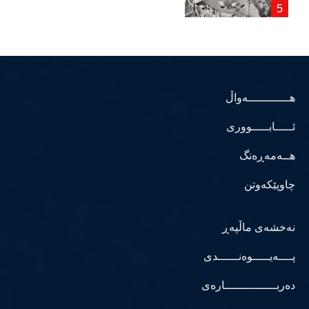
هــــــــــــەواڵ
ئـــــابـــــووری
هــەمەڕەنگ
چاوپێکەوتن
نەخشەی ماڵپەڕ
پــــەیـــــوەنــــــدی
دەربـــــــــــــــارەی