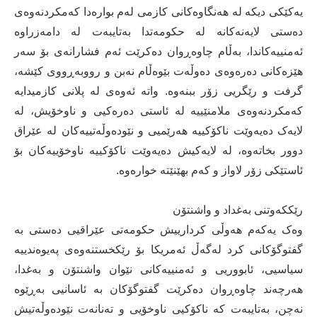
یەکێکی دیکە لە هەنگاوەکانی کازمی لەم بوارەدا کەمکردنەوەی
دەستی لایەنەکانە لە حکومەتدا بەتایبەت لە دامەزراوە
ئەمنییەکاندا، بەڵام چاوەڕوان دەکرێت ئەم فشارانەی بۆ سەر
هێزەکانی دەرەوەی دەوڵەت بێوەڵام نەبن و رووبەڕووی کێشە،
گرفت و رێگریی زۆر ببنەوە. واتە ئەوەی لە پلانی کازمیدایە
کەمکردنەوەی ملامنێییە لە ئاستی دەرەکیی و ناوخۆیش، لە
لایەک دەیەوێت ناکۆکییە هەرێمیی و نێودەوڵەتییەکان لە عێراق
دوور بخاتەوە، لە لایەکیش دەیەوێت ناکۆکییە ناوخۆییەکان بۆ
ئاستێکی زۆر لاواز و کەم بهێنێتە خوارەوە.
رێککەوتنی بەغداد و واشنتۆن
وەک یەکەم هەوڵی کردارییش حکومەتی عێراقیی دەستی بە
گفتوگۆکانی کرد لەگەڵ ئەمریکا بۆ رێکخستنەوەی پەیوەندییە
سیاسیی، ئابووریی و ئەمنییەکانی نێوان واشنتۆن و بەغدا،
هەرچەند چاوەڕوان دەکرێت گفتوگۆکان بە ئاسانیی بەڕێوە
نەچن، بەتایبەت کە ناکۆکیی ناوخۆیی و تەنانەت نێودەوڵەتیش