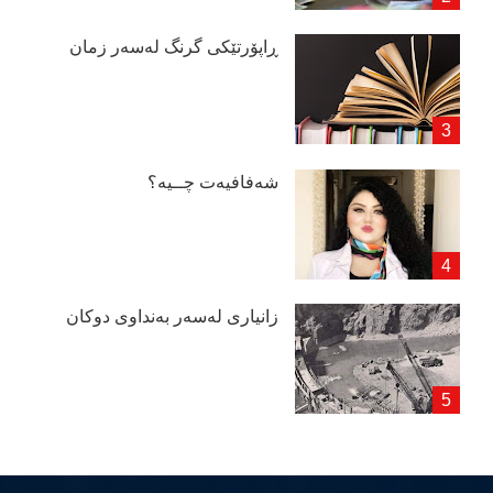
ڕاپۆرتێكی گرنگ لەسەر زمان
شەفافیەت چــیە؟
زانیاری لەسەر بەنداوی دوكان