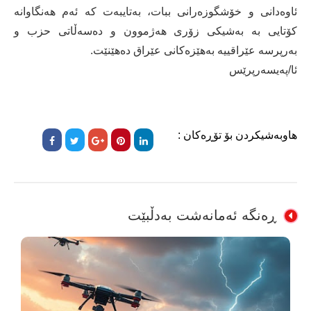
ئاوەدانی و خۆشگوزەرانی ببات، بەتایبەت کە ئەم هەنگاوانە
کۆتایی بە بەشیکی زۆری هەژموون و دەسەڵاتی حزب و
بەرپرسە عێراقییە بەهێزەکانی عێراق دەهێنێت.
ئا/پەیسەرپرێس
هاوبەشیکردن بۆ تۆڕەکان :
ڕەنگە ئەمانەشت بەدڵبێت