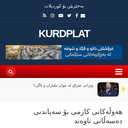
بەخێربێن بۆ کوردپلات
KURDPLAT
وێرانی عێراق لە نێوان ملیاران و ئاگردا
سەر
دێڕ
هەوڵەکانی کازمی بۆ سەپاندنی
دەسەڵاتی ناوەند‌