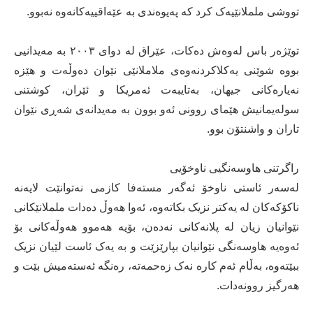
تووشی ململانێیەک کرد کە پەیوەندی بە عێەاقییەکانەوە نەبوو.
توێژەر باس لەوەش دەکات، عێراق لە دوای ٢٠٠٣ بە مەیدانیی
بووە شوێنی یەکلاکردنەوەی ملاملانێی نێوان دەوڵەت و هێزە
نەیارەکانی جیهان، بەتایبەت ئەمریکا و ئێران، کوشتنی
سولەیمانیش هێمای روونی ئەو بوون بە مەیدانەی شەڕی نێوان
تاران و واشنتۆن بوو.
راگرتنی هاوسەنگیی ناوخۆیی
لەسەر ئاستی ناوخۆ ئەگەر مستەفا کازمی نەتوانێت لایەنە
ناکۆکەکان لە یەکتر نزیک بکاتەوە، ئەوا هەوڵ دەدات ململانێکانی
نێوانیان زیان لە پلانەکانی نەدەن، بۆیە هەموو هەوڵەکانی بۆ
ئەوەیە هاوسەنگی نێوانیان بپارێزێت و بە یەک ئاست لێیان نزیک
ببێتەوە، بەڵام ئەم کارە نەک زەحمەتە، رەنگە ئەستەمیش بێت و
هەرگیز روونەدات.