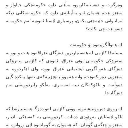
وەرگرت و دەستبەکاربوو، بەڵێنی داوە حکومەتێکی جیاواز و
بەهێز بێت، هەمان ئەو بەڵینانەی داوە کە حکومەتەکانی دیکە
نەیانتوانی جێبەجێی بکەن، پرسیاری ئێستا ئەوەیە ئەم حکومەتە
دەتوانێت چی بکات؟
لە هەواڵگرییەوە بۆ حکومەت
مستەفا کازمی لە هەستیارترین دەزگای عێراقەوە هات و بوو بە
سەرۆکی حکومەتی نوێی عێراق، ئەوەی کە کازمی سەرۆکی
دەزگای هەواڵگریی نیشتمانی عێراق بووە، وای لێکردووە بە
بەهێزیی دەربکەوێت، واتە هەموو بەهێزییەکەی تەنها یەکدەنگیی
دەوڵەت و ناکۆکەکان نییە لەسەری، بەڵکو رابردوویەتی لەم
دەزگایەدا.
لە رووی دەروونییشەوە، بوونی کازمی لەو دەزگا هەستیارەدا کە
تاکو ئێستاش بەڕێوەی دەبات، کردوویەتی بە کەسێکی نادیار،
بەهێز و جێگەی گومان، کە هەموان بە گومانەوە لێی بڕوانن، بە