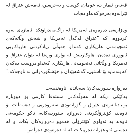
قەتەر، ئیمارات، عومان، کوەیت و بەحرەینن، ئەمەش عێراق لە
ئێرانەوە بەرەو کەنداو دەبات.
وەزارەتی دەرەوەی ئەمریکا لە راگەیەندراوێکدا ئاماژەی بەوە
کردووە، کە "عێراق لەگەڵ ئەمریکا و شەش وڵاتەکەی
ئەنجومەنی هاریکاری کەنداو هەوڵی زیادکردنی هاریاکاریی
ئابووری دەدەن، هاوکارییش لە بواری وزەدا لە نێوان عێراق و
ئەمریکا و وڵاتانی ئەنجومەنی هاریکاری کەنداو دروست دەکەن
کە بنەمایە بۆ ئاشتیی، گەشەپێدان و خۆشگوزەرانی لە ناوچەکە."
دەروازە سنورییەکان؛ سەپاندنی ناوەندییەت
یەکێکی دیکە لە هەوڵەکانی مستەفا کازمی بۆ دووبارە
بونیادنانەوەی عێراق و گێڕانەوەی سەروەریی و دەسەڵات بۆ
ناوەند، کۆنترۆڵکردنی دەروازە سنورییەکانە، تاکو حکومەتی
ناوەند بە تەواوی کۆنترۆڵی هەموو دەروازەکان بکات و لە
دەستی ئەو هێزانە دەریبکات کە لە دەرەوەی دەوڵەتن.