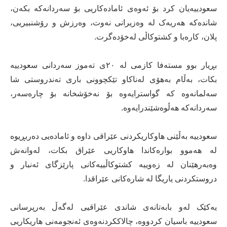
سعودییەیان کرد بۆ ئەوەی ئامادەکاریی بۆ سەردانەکە بکەن،
شاندەکە هەریەک لە وەزیرانی نەوت، وەرزش و رۆشنبیریی،
پلان، کارەبا و کشتوکاڵی لەخۆدەگرت.
بڕیار بوو مستەفا کازمی لە ٢٠ی تەموز سەردانی سعودییە
بکات، بەڵام بەهۆی لەناکاو تێکچوونی باری تەندروستی شا
سەلمانەوە کە گواسترایەوە بۆ نەخۆشخانە بۆ چارەسەر،
سەردانەکە هەڵوەشێندرایەوە.
سعودییە بەڵێنی هاوکاریکردنی عێراقی داوە و ئامادەیی دەربڕیوە
لە هەموو بوارەکاندا هاوکاریی عێراق بکات، لەوانەش
وەبەرهێنان لە زەوییە کشتوکاڵییەکانی پارێزگای ئەنبار و
دروستکردنی یاریگا لە شارەکانی عێراقدا.
یەکێک لەو بابەتانەی شاندی عێراقیی لەگەڵ بەرپرسانی
سعودییە باسیان کردووە، چالاککردنەوەی ئەنجومەنی هاریکاریی