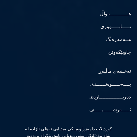
هــــــــــــەواڵ
ئـــــابـــــووری
هــەمەڕەنگ
چاوپێکەوتن
نەخشەی ماڵپەڕ
پــــەیـــــوەنــــــدی
دەربـــــــــــــــارەی
ئـــــەرشــــــیـــــف
كوردپلات دامەزراوەیەكی میدیایی ئەهلی ئازادە لە
پێناو مۆدێلێكی نوێی میدیایی باوەڕپێكراو و بوونە