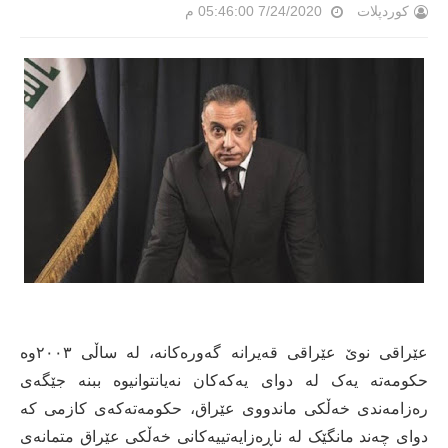
کوردپلات
7/24/2020 05:46:00 م
عێراقی نوێ عێراقی قەیرانە گەورەکانە، لە ساڵی ٢٠٠٣وە
حکومەتە یەک لە دوای یەکەکان نەیانتوانیوە ببنە جێگەی
رەزامەندی خەڵکی ماندووی عێراق، حکومەتەکەی کازمی کە
دوای چەند مانگێک لە ناڕەزایەتییەکانی خەڵکی عێراق متمانەی