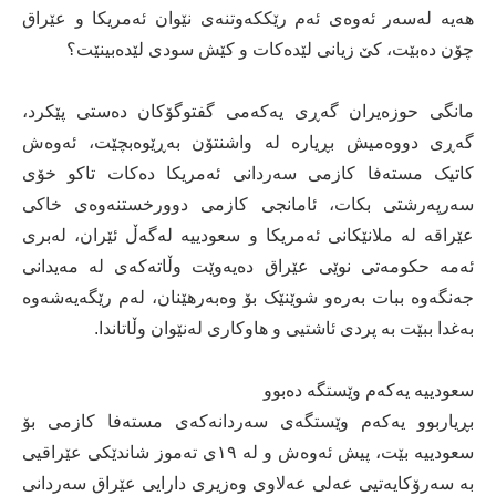
هەیە لەسەر ئەوەی ئەم رێککەوتنەی نێوان ئەمریکا و عێراق
چۆن دەبێت، کێ زیانی لێدەکات و کێش سودی لێدەبینێت؟
مانگی حوزەیران گەڕی یەکەمی گفتوگۆکان دەستی پێکرد،
گەڕی دووەمیش بڕیارە لە واشنتۆن بەڕێوەبچێت، ئەوەش
کاتیک مستەفا کازمی سەردانی ئەمریکا دەکات تاکو خۆی
سەرپەرشتی بکات، ئامانجی کازمی دوورخستنەوەی خاکی
عێراقە لە ملانێکانی ئەمریکا و سعودییە لەگەڵ ئێران، لەبری
ئەمە حکومەتی نوێی عێراق دەیەوێت وڵاتەکەی لە مەیدانی
جەنگەوە ببات بەرەو شوێنێک بۆ وەبەرهێنان، لەم رێگەیەشەوە
بەغدا ببێت بە پردی ئاشتیی و هاوکاری لەنێوان وڵاتاندا.
سعودییە یەکەم وێستگە دەبوو
بڕیاربوو یەکەم وێستگەی سەردانەکەی مستەفا کازمی بۆ
سعودییە بێت، پیش ئەوەش و لە ١٩ی تەموز شاندێکی عێراقیی
بە سەرۆکایەتیی عەلی عەلاوی وەزیری دارایی عێراق سەردانی