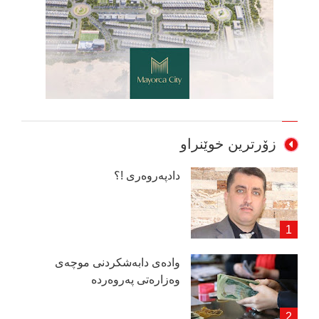
زۆرترین خوێنراو
دادپەروەری !؟
وادەی دابەشكردنی موچەی
وەزارەتی پەروەردە