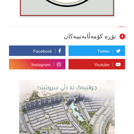
تۆڕە کۆمەڵایەتییەکان