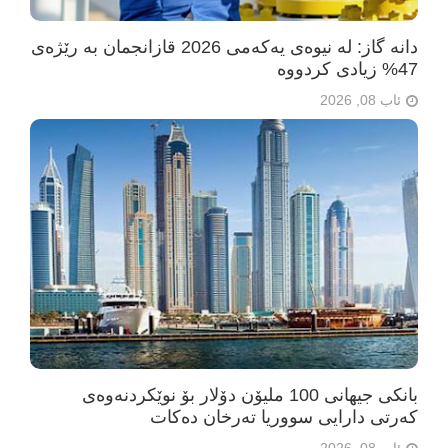
دانە گاز: لە نیوەی یەکەمی 2026 قازانجمان بە رێژەی
47% زیادی کردووە
ئاب 08, 2026
بانکی جیهانی 100 ملیۆن دۆلار بۆ نوێکردنەوەی
کەرتی دارایی سووریا تەرخان دەکات