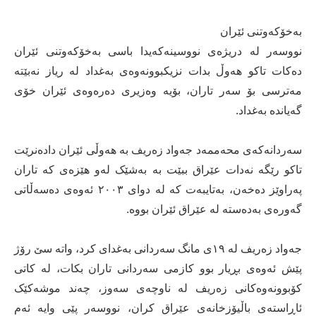
بەخۆکەوتنی ئێران
نووسەر لە دریژەی نووسینەکەیدا باسی بەخۆکەوتنی ئێران
دەکات تاکو هەوڵ بدات نزیکبوونەوەی بەغداد لە ریاز نەبێتە
مەترسی بۆ سەر تاران، بۆیە وەزیری دەرەوەی ئێران خۆی
گەیاندە بەغداد.
سەردانەکەی محەممەد جەواد زەریف بە هەوڵی ئێران دادەنرێت
تاکو رێگە نەدات عێراق ببێت بە بەشێک لەو هێزەی کە تاران
پەراوێز دەخەن، بەتایبەت کە لە دوای ٢٠٠٣ ئەوەی دەسەڵاتی
گەورەی بەدەستە لە عێراق ئێران بووە.
جەواد زەریف لە ١٩ی مانگ سەردانی بەغدای کرد، واتە سێ رۆژ
پێش ئەوەی بڕیار بوو کازمی سەردانی تاران بکات، لە کاتی
کۆبوونەوەکانی زەریف لە ناوچەی سەوز، چەند موشەکێک
ئاڕاستەی باڵیۆزخانەی عێراق کران، نووسەر پێی وایە ئەم