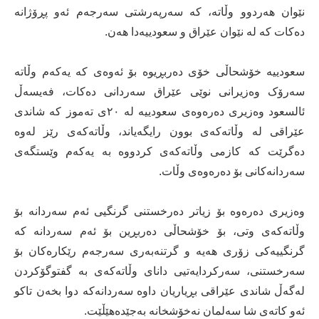
نێوان هەردوو وڵاتە، کە سەرپەرشتی سەرجەم ئەو پڕۆژانە
دەکات کە لە نێوان عێراق و سعودییەدا هەن.
سعودییە خۆشحاڵی خۆی دەربڕیوە بۆ ئەوەی کە یەکەم وڵاتە
سەرۆک وەزیرانی نوێی عێراق سەردانی دەکات، فەیسەڵ
ئالسعود وەزیری دەرەوەی سعودییە لە ٢٠ی تەموز کە شاندی
عێراقی لە وڵاتەکەی بوون رایگەیاند، وڵاتەکەی رێز لەوە
دەگرێت کە کازمی وڵاتەکەی کردووە بە یەکەم وێستگەی
سەردانەکانی بۆ دەرەوەی وڵات.
وەزیری دەرەوە بۆ زیاتر دەرخستنی گرنگیی ئەم سەردانە بۆ
وڵاتەکەی وتی، بۆ خۆشحاڵی دەربڕین بۆ ئەم سەردانە کە
گرنگییەکی زۆری هەیە و گرتنەبەری سەرجەم رێکارەکان بۆ
سەرخستنی، سەرکردایەتیی دانای وڵاتەکەی بە گفتوگۆکردن
لەگەڵ شاندی عێراقی بڕیاریان داوە سەردانەکە دوا بخەن تاکو
ئەو کاتەی شا سەلمان نەخۆشخانە بەجێدەهێڵێت.