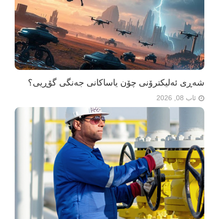
شەڕی ئەلیکترۆنی چۆن یاساکانی جەنگی گۆڕیی؟
ئاب 08, 2026