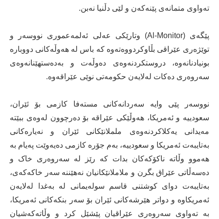
تەواوی متمانەی پێنەکەن و لێی دڵنیا نەبن.
پێگەی (Al-Monitor) وتارێکی عەلی ئەلمەعموری نووسەر و
توێژەری عێراقی بڵاوکردووەتەوە کە باس لە هەوڵەکانی دووبارە
بونیادنانەوە، دروستکردنەوەی دەوڵەت و بەدەستهێنانەوەی
سەروەری دەکات لەلایەن حکومەتی نوێی عێراقەوە.
نووسەر پێی وایە سەردانەکانی مستەفا کازمی بۆ ئێران،
سعودییە و ئەمریکا، هەوڵێکی عێراقە بۆ دەرچوون لەوەی ببێتە
مەیدانی یەکلاکردنەوەی ململانێکانی ئێران و نەیارەکانی
بەتایبەت ئەمریکا و سعودییە، بەم جۆرە کازمی دەیەوێت پەیام بە
هەموو وڵاتە ناکۆکەکان بدات کە رێز لە سەروەری خاک و
دەسەڵاتی عێراق بگرن و ملاملانێکانیان نەهێننە سەر خاکەکەی،
بەتایبەت دوای کوشتنی قاسم سولەیمانی لە بەغدا لەلایەن
ئەمریکاوە و دواتر هێرشەکانی ئێران بۆ سەر بنکەکانی ئەمریکا،
بە تەواوی سەروەری عێراقیان پێشێل کرد و وڵاتەکەشیان