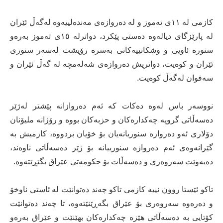
کازمی لە ١١ی تەموز و لە دەروازەی مەندەلییەوە لەگەڵ ئێران
لە پارێزگای دیالەوە دەستی پێکرد، دواترلە ١٥ی تەموز بەرەو
سنورە ئاویی و وشکانییەکانی بەسرە رۆیشت لەسەر سنوری
ئێران و کوەیت، دواتریش دەروازەی شەلەمچە لە گەڵ ئێران و
سەفوان لەگەڵ کوەیت.
نووسەر باس لەوە دەکات کە ئەم دەروازانە پێشتر لەژێر
دەسەڵاتی گروپە چەکدارەکان و حزبەکان بووە و رۆژانە ملیۆنان
دۆلاری ئەو دەروازە سنوریانەیان بۆ خۆیان بردووە، کازمیش بە
گێرانەوەی ئەم دەروازە سنورییانە بۆ ژێر دەسەڵاتی ناوەند،
دەیەوێت سەروەری و دەسەڵات بۆ حکومەتی عێراق بگێڕێتەوە.
تاکو ئێستا روون نییە کازمی تاکو چەند دەتوانێت لە ئاستی ناوخۆ
و دەرەوە سەروەری بۆ عێراق بگەڕێنێتەوە، تا چەند دەتوانێت
کۆتایی بە دەسەڵاتی هێزە چەکدارەکان بهێنێت و عێراق بەرەو