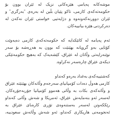
موشەکانە پەیامی هێزەکانی نزیک لە ئێران بوون بۆ
حکومەتەکەی کازمی، تاکو پێیان بڵین لە بەرەی "بەرگری" و
ئێران دوورنەکەونەوە و دژایەتیی خواستی ئێران نەکەن لە
دەرکردنی هێزە بیانییەکان.
ئەم پەیامە لە کاتێکدایە کە حکومەتەکەی کازمی دەیەوێت
کۆتایی بەو گروپانە بهێنێت کە بوون بە هەڕەشە بۆ سەر
نوێنەرایەتی وڵاتان لە عێراق، کێشەیەک کە بەهیچ حکومەتێکی
دیکەی عێراق چارەسەر نەکراوە.
کەشتییەکەی بەغداد بەرەو کەنداو
کازمی هەوڵ دەدات کۆمپانیای سەرجەم وڵاتەکان بهێنێتە عێراق
و وڵاتەکەی بکات بە وڵاتی هەموو کۆمپانیا جۆربەجۆرەکان.
لەسەر ئەو بنەمایەش عێراق، ئەمریکا و شەش وڵاتی کەنداو
رێککەوتن لەسەر بەستنەوەی تۆڕی کارەبای عێراق بە
ئەنجومەنی هاریکاری کەنداو، ئەو شەش وڵاتەش سعودییە،