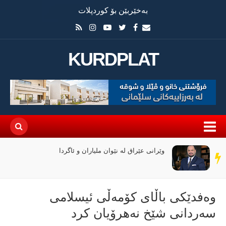
بەخێربێن بۆ کوردپلات
KURDPLAT
وێرانی عێراق لە نێوان ملیاران و ئاگردا
سەر
دێڕ
وەفدێكی باڵای كۆمەڵی ئیسلامی
سەردانی شێخ نەهرۆیان كرد