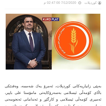
کوردپلات
7/12/2020 02:47:00 م
بەپێی زانیاریەكانی كوردپلات، ئەمرۆ یەك شەممە، وەفدێكی
باڵای كۆمەڵی ئیسلامی بەسەرۆكایەتی مامۆستا علی باپیر،
ئەمیری كۆمەڵی ئیسلامی و كارگێڕ و ئەندامانی ئەنجومەنی
سیاسی و سەركردایەتی كۆمەڵی ئیسلامی كوردستان، بە