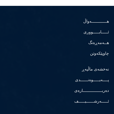
هــــــــــــەواڵ
ئـــــابـــــووری
هــەمەڕەنگ
چاوپێکەوتن
نەخشەی ماڵپەڕ
پــــەیـــــوەنــــــدی
دەربـــــــــــــــارەی
ئـــــەرشــــــیـــــف