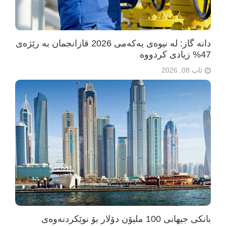
دانە گاز: لە نیوەی یەکەمی 2026 قازانجمان بە رێژەی
47% زیادی کردووە
ئاب 08, 2026
بانکی جیهانی 100 ملیۆن دۆلار بۆ نوێکردنەوەی