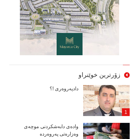
زۆرترین خوێنراو
دادپەروەری !؟
وادەی دابەشكردنی موچەی
وەزارەتی پەروەردە