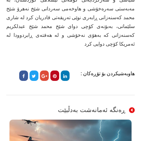
مەبەستی سەرەخۆشی و هاوخەمی سەردانی شێخ نەهرۆ شێخ
محمد كەسنەزانی ڕابەری نوێی تەریقەتی قادریان كرد لە شاری
سلێمانی، بەبۆنەی كۆچی دوای شێخ محمد شێخ عبدلكریم
كەسنەزانی كە بەهۆی نەخۆشی و لە هەفتەی ڕابردوودا لە
ئەمریكا كۆچی دوایی كرد
هاوبەشیکردن بۆ تۆڕەکان :
ڕەنگە ئەمانەشت بەدڵبێت