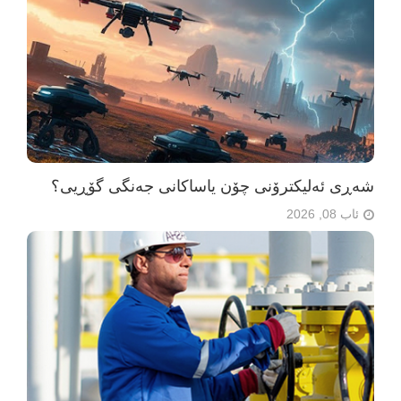
شەڕی ئەلیکترۆنی چۆن یاساکانی جەنگی گۆڕیی؟
ئاب 08, 2026