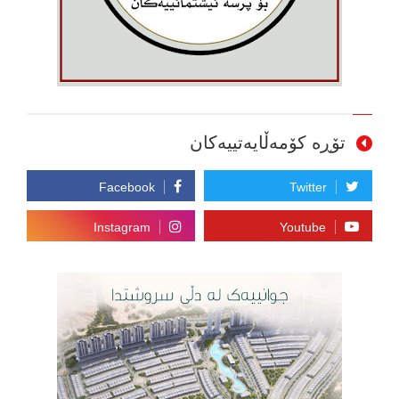
تۆڕە کۆمەڵایەتییەکان