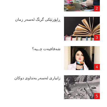
ڕاپۆرتێكی گرنگ لەسەر زمان
شەفافیەت چــیە؟
زانیاری لەسەر بەنداوی دوكان