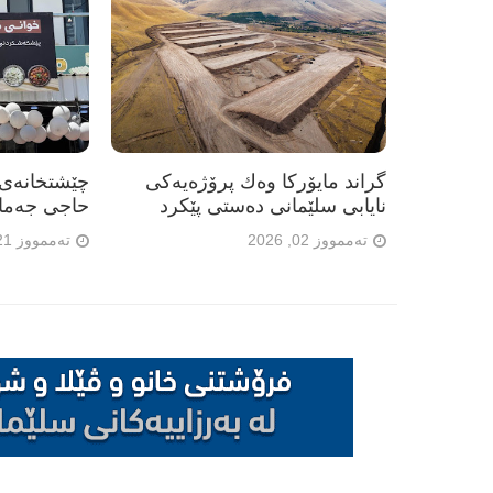
گراند مایۆرکا وەك پرۆژەیەکی
چێشتخانەی 
نایابی سلێمانی دەستی پێکرد
حاجی جەمال"
تەممووز 02, 2026
تەممووز 21, 2026