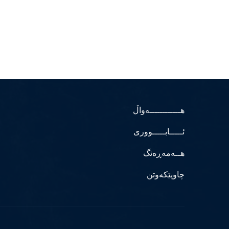
هــــــــــــەواڵ
ئـــــابـــــووری
هــەمەڕەنگ
چاوپێکەوتن