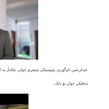
عبدلرحمن تاوگۆزی، پێنوسێكی شیعری جوان، تێكەڵ بە ك
دەقێكی جوان بۆ دایك،