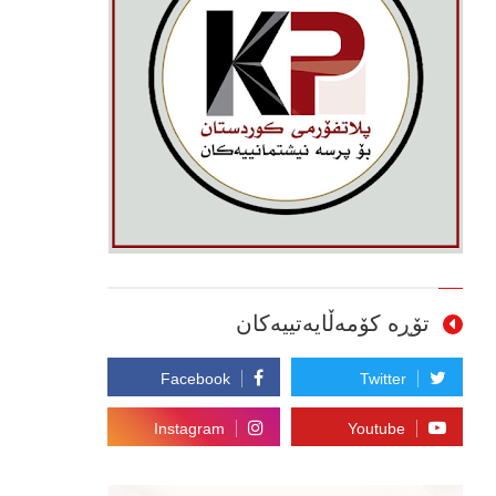
تۆڕە کۆمەڵایەتییەکان