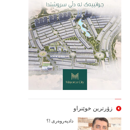
زۆرترین خوێنراو
دادپەروەری !؟