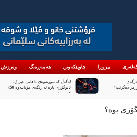
ەلەری
بیروڕا
چاوپێکەوتن
هەمەڕەنگ
وەرزش
تی عێراق،
«پیانۆ» و فەلسەفەی ناتەواوبوون
ئاڵوگۆڕی پارە لە رێگەی مۆبایلەوە 50٪
خوێندنەوەیەکی باختینی
ۆزی بوە؟