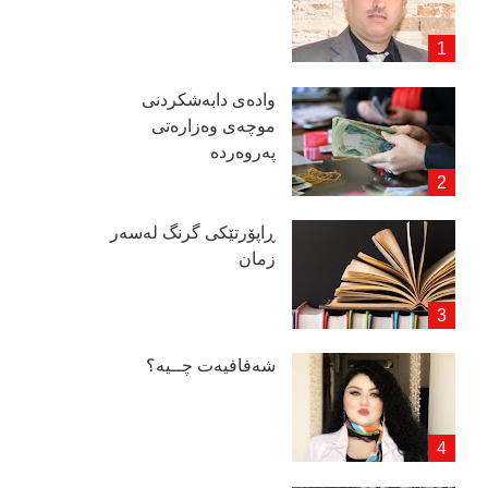
وادەی دابەشكردنی
موچەی وەزارەتی
پەروەردە
ڕاپۆرتێكی گرنگ لەسەر
زمان
شەفافیەت چــیە؟