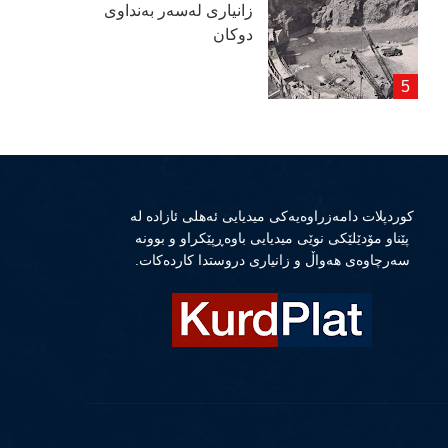
زانیاری لەسەر بەنداوی
دوكان
كوردپلات دامەزراوەیەكی میدیایی ئەهلی ئازادە لە
پێناو مۆدێلێكی نوێی میدیایی باوەڕپێكراو و بوونە
سەرچاوەی هەواڵ و زانیاری دروستدا كاردەكات.