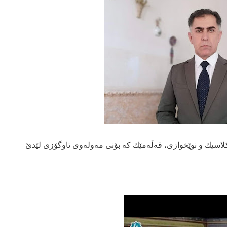
لاسیك و نوێخوازی، قەڵەمێك كە بۆنی مەولەوی تاوگۆزی لێدێ