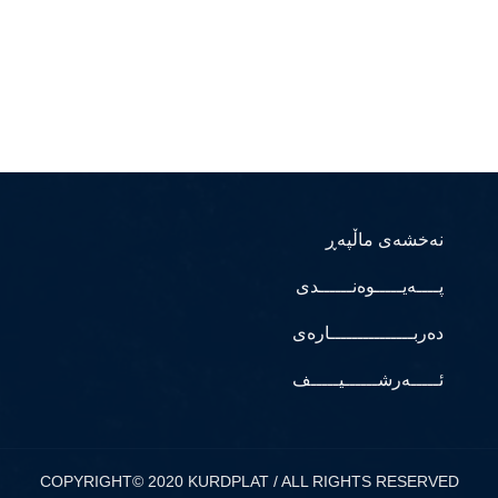
نەخشەی ماڵپەڕ
پــــەیـــــوەنــــــدی
دەربـــــــــــــــارەی
ئـــــەرشــــــیـــــف
COPYRIGHT© 2020 KURDPLAT / ALL RIGHTS RESERVED