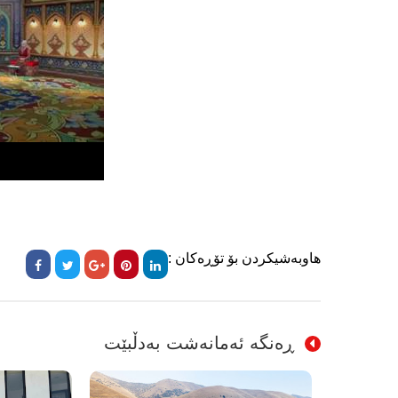
هاوبەشیکردن بۆ تۆڕەکان :
ڕەنگە ئەمانەشت بەدڵبێت