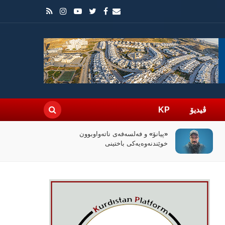
ڤیدیۆ
KP
سیاسەتی خۆتەعریبکردن لە باشووری
کوردستان