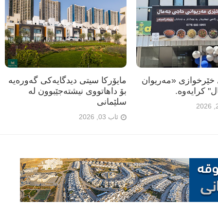
خێرخوازی «مەریوان
مایۆرکا سیتی دیدگایەکی گەورەیە
 كرایه‌وه‌.
بۆ داهاتووی نیشتەجێبوون لە
سلێمانی
ئاب 03, 2026