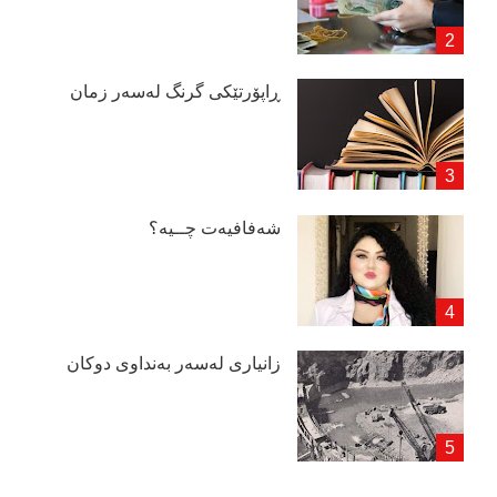
ڕاپۆرتێكی گرنگ لەسەر زمان
شەفافیەت چــیە؟
زانیاری لەسەر بەنداوی دوكان