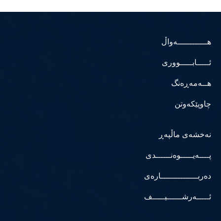
هــــــــــــەواڵ
ئـــــابـــــووری
هــەمەڕەنگ
چاوپێکەوتن
نەخشەی ماڵپەڕ
پــــەیـــــوەنــــــدی
دەربـــــــــــــــارەی
ئـــــەرشــــــیـــــف