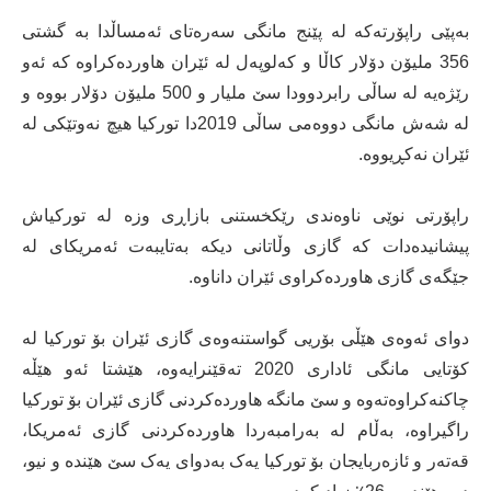
بەپێی راپۆرتەکە لە پێنج مانگی سەرەتای ئەمساڵدا بە گشتی
356 ملیۆن دۆلار کاڵا و کەلوپەل لە ئێران هاوردەکراوە کە ئەو
رێژەیە لە ساڵی رابردوودا سێ ملیار و 500 ملیۆن دۆلار بووە و
لە شەش مانگی دووەمی ساڵی 2019دا تورکیا هیچ نەوتێکی لە
ئێران نەکڕیووە.
راپۆرتی نوێی ناوەندی رێکخستنی بازاڕی وزە لە تورکیاش
پیشانیدەدات کە گازی وڵاتانی دیکە بەتایبەت ئەمریکای لە
جێگەی گازی هاوردەکراوی ئێران داناوە.
دوای ئەوەی هێڵی بۆریی گواستنەوەی گازی ئێران بۆ تورکیا لە
کۆتایی مانگی ئاداری 2020 تەقێنرایەوە، هێشتا ئەو هێڵە
چاکنەکراوەتەوە و سێ مانگە هاوردەکردنی گازی ئێران بۆ تورکیا
راگیراوە، بەڵام لە بەرامبەردا هاوردەکردنی گازی ئەمریکا،
قەتەر و ئازەربایجان بۆ تورکیا یەک بەدوای یەک سێ هێندە و نیو،