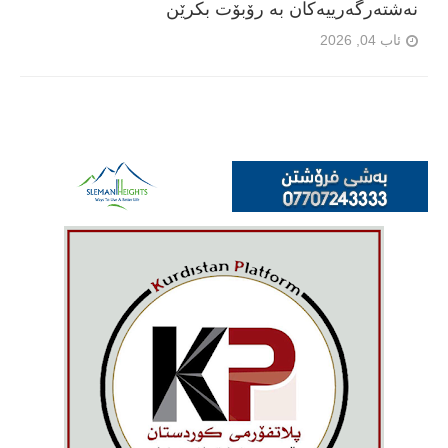
نەشتەرگەرییەکان بە رۆبۆت بکرێن
ئاب 04, 2026