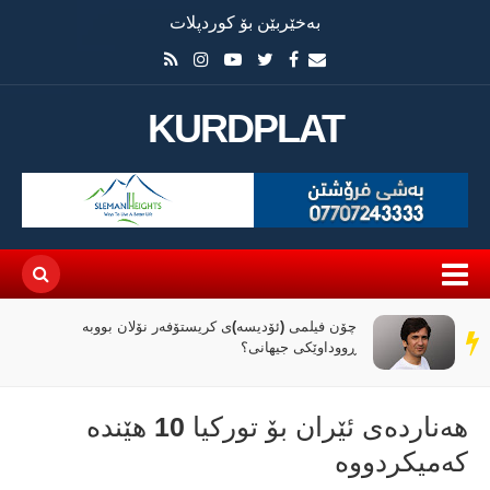
بەخێربێن بۆ کوردپلات
KURDPLAT
چۆن فیلمی (ئۆدیسە)ی کریستۆفەر نۆلان بووبە
سەر
ڕووداوێکی جیهانی؟
دێڕ
هەناردەی ئێران بۆ تورکیا 10 هێندە
کەمیکردووە