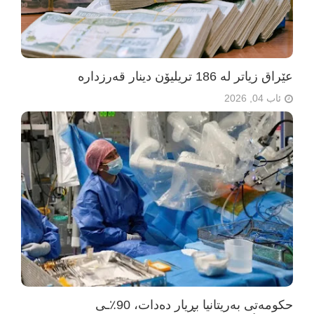
عێراق زیاتر لە 186 تریلیۆن دینار قەرزدارە
ئاب 04, 2026
حکومەتی بەریتانیا بڕیار دەدات، 90٪ـی