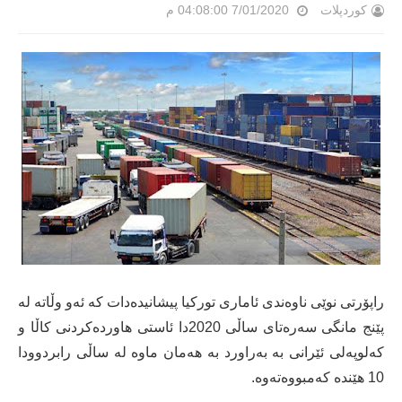
کوردپلات
7/01/2020 04:08:00 م
راپۆرتی نوێی ناوەندی ئاماری تورکیا پیشانیدەدات کە ئەو وڵاتە لە
پێنج مانگی سەرەتای ساڵی 2020دا ئاستی هاوردەکردنی کاڵا و
کەلوپەلی ئێرانی بە بەراورد بە هەمان ماوە لە ساڵی رابردوودا
10 هێندە کەمبووەتەوە.