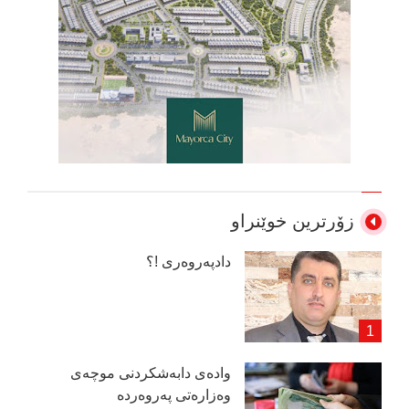
زۆرترین خوێنراو
دادپەروەری !؟
وادەی دابەشكردنی موچەی
وەزارەتی پەروەردە