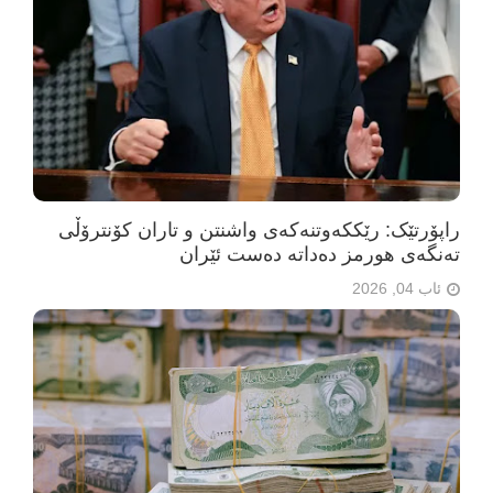
راپۆرتێک: رێککەوتنەکەی واشنتن و تاران کۆنترۆڵی
تەنگەی هورمز دەداتە دەست ئێران
ئاب 04, 2026