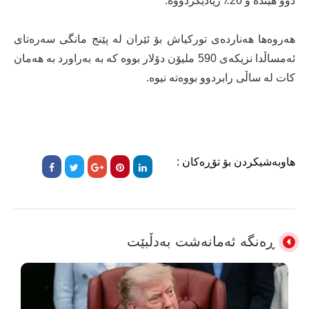
دوو هێندە و 26٪ زیادیکردووە.
هەروەها هەناردەی تورکیاش بۆ ئێران لە پێنج مانگی سەرەتای
ئەمساڵدا نزیکەی 590 ملیۆن دۆلار بووە کە بە بەراورد بە هەمان
کات لە ساڵی رابردوو بووەتە نیوە.
هاوبەشیکردن بۆ تۆڕەکان :
ڕەنگە ئەمانەشت بەدڵبێت