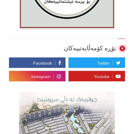
تۆڕە کۆمەڵایەتییەکان