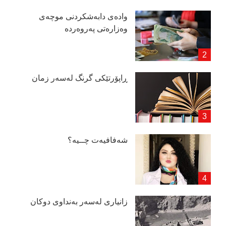
وادەی دابەشكردنی موچەی
وەزارەتی پەروەردە
ڕاپۆرتێكی گرنگ لەسەر زمان
شەفافیەت چــیە؟
زانیاری لەسەر بەنداوی دوكان