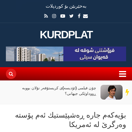
بەخێربێن بۆ کوردپلات
KURDPLAT
چۆن فیلمی (ئۆدیسە)ی کریستۆفەر نۆلان بووبە
سەر
ڕووداوێکی جیهانی؟
دێڕ
بۆیەكەم جارە ڕەشپێستیك ئەم پۆستە
وەرگرێ لە ئەمریكا