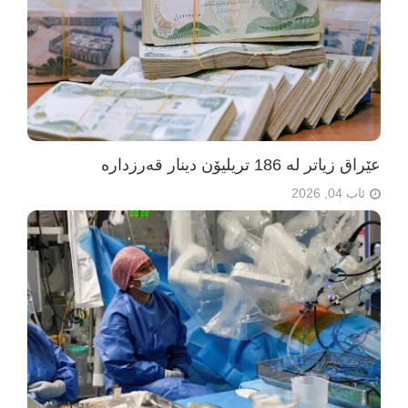
عێراق زیاتر لە 186 تریلیۆن دینار قەرزدارە
ئاب 04, 2026