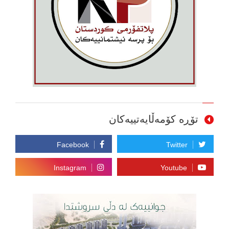
تۆڕە کۆمەڵایەتییەکان