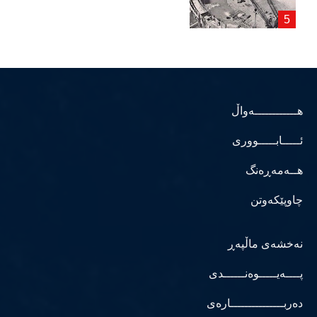
هــــــــــــەواڵ
ئـــــابـــــووری
هــەمەڕەنگ
چاوپێکەوتن
نەخشەی ماڵپەڕ
پــــەیـــــوەنــــــدی
دەربـــــــــــــــارەی