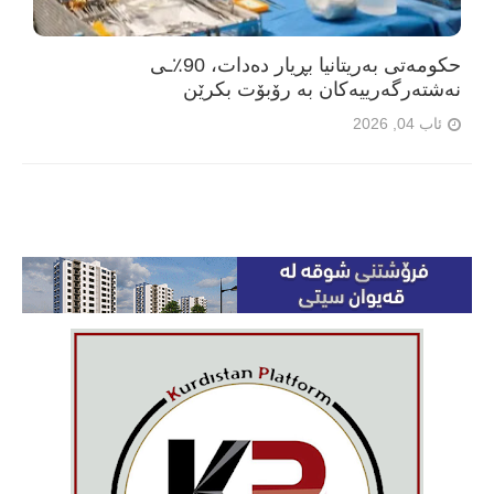
حکومەتی بەریتانیا بڕیار دەدات، 90٪ـی
نەشتەرگەرییەکان بە رۆبۆت بکرێن
ئاب 04, 2026