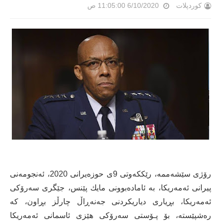
کوردپلات
6/10/2020 11:05:00 ص
رۆژی سێشەممە، رێككه‌وتی 9ی حوزه‌یرانی 2020، ئه‌نجومه‌نی
پیرانی ئه‌مه‌ریكا، به‌ ئاماده‌بوونی مایك پێنس، جێگری سه‌رۆكی
ئه‌مه‌ریكا، بڕیاری دیاریكردنی جه‌نه‌ڕاڵ چارڵز بڕاون، كه‌
ره‌شپێسته‌، بۆ پـۆستی سەرۆکی هێزی ئاسمانی ئه‌مه‌ریكا