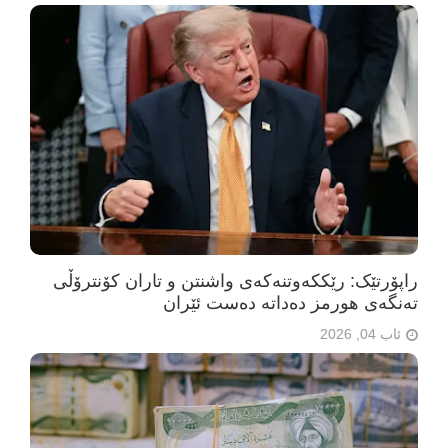
راپۆرتێک: رێککەوتنەکەی واشنتن و تاران کۆنترۆڵی
تەنگەی هورمز دەداتە دەست ئێران
ئاب 04, 2026