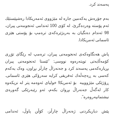
په‌سه‌ند كرد.
به‌م جۆره‌ش یه‌كه‌مین جاره‌ له‌ مێژووی ئه‌مه‌ریكادا ره‌شپێستێك
ئه‌م پۆسته‌ وه‌رده‌گرێ، له‌ كۆی 100 ئه‌ندامی ئه‌نجومه‌نی پیران،
98 ئه‌ندام ده‌نگیان به‌ به‌ربژێره‌كه‌ی تره‌مپ بۆ پۆستی هێزی
ئاسمانی ئه‌مریكادا.
پاش هه‌نگاوه‌كه‌ی ئه‌نجومه‌نی پیران، تره‌مپ لە رێگای تۆڕی
كۆمه‌ڵایه‌تی تویتەرەوه‌ نووسی: "ئێستا ئه‌نجومەنی پیران
بڕیارەکەمی پەسەند کرد و جه‌نه‌راڵ چارڵز بڕاون، وەک یەکەم
كه‌سی به‌ ڕه‌چه‌ڵه‌ك ئه‌فریقی كرایه‌ سه‌رۆكی هێزی ئاسمانی.
ڕۆژێکی مێژووییه‌ ‌ بۆ ئه‌مریكا! خولیای ئه‌وه‌مه‌ پتر لە نزیکەوە
کار لەگەڵ جه‌نه‌راڵ بڕوان بکەم، ئه‌و رێبه‌رێكی گەورەی
نیشتمانپەروەرە".
پێش دیاریكردنی ژه‌نه‌راڵ چارڵز، كۆڵن پاوڵ، ئه‌ندامی