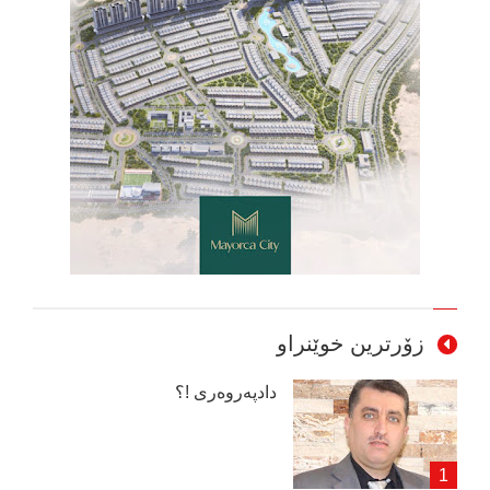
زۆرترین خوێنراو
دادپەروەری !؟