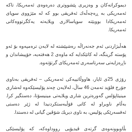
دیموكراته‌كان و وەزیری پێشووتری دەرەوەی ئەمه‌ریکا، تاکە
ئەمه‌ریکی به‌ ڕه‌چه‌ڵه‌ك ئه‌فریقی بوو كه‌ لە مێژووی سوپای
ئەمه‌ریکادا بووبێته‌ سوپاسالاری ویلایه‌ته‌ یه‌كگرتووه‌كانی
ئه‌مه‌ریكا.
هه‌ڵبژاردنی ئه‌م جه‌نه‌راڵه‌ ره‌شپێشته له‌ لایه‌ن تره‌مپه‌وه‌ بۆ ئه‌و
پۆسته‌ گرینگه،‌ له‌ كاتێكدایه‌ كه‌ ماوه‌ی 2 هه‌فته‌یه‌، خۆپیشاندان و
ناڕه‌زایه‌تی سه‌رتاسه‌ری ئه‌مه‌ریكای گرتۆته‌وه‌.
رۆژی 25ی ئایار، هاووڵاتییه‌كی ئه‌مه‌ریكی – ئه‌فریقی به‌ناوی
جۆرج فلۆید ته‌مه‌ن 46 ساڵ، له‌لایه‌ن چه‌ند پۆلیسێكه‌وه‌ له‌شاری
مینیئاپۆلس گه‌وره‌ترین شاری ویلایه‌تی مینیسۆتا، ده‌ستگیر كرا.
به‌ڵام ناوبراو له ‌كاتی قۆڵبه‌ستكردنیدا له ‌ژێر ده‌ستی
ئه‌فسه‌رێكی پۆلیس، به‌ ناوی دیریك شۆڤین گیانی له ‌ده‌ستدا.
بڵاوبوونه‌وه‌ی گرته‌ی ڤیدیۆیی رووداوه‌كه‌، كه‌ پۆلیسێكی