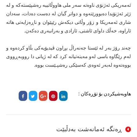
ئه‌مه‌ریكی ئه‌ژنۆی ناوه‌ته‌ سه‌ر ملی هاووڵاتییه‌ ره‌شپێسته‌كه ‌و له‌
ژێر ئه‌ژنۆیدا ده‌بوورێته‌وه ‌و دواتر گیان له‌ ده‌ست ده‌دات، سه‌دان
شاری ئه‌مه‌ریكا و زۆر وڵاتی دیكه‌ش رێپێوان و ناڕه‌زایه‌تی هاته‌
ئاراوه‌، خه‌ڵك داوای ئاشتی، ئازادی و به‌رانبه‌ری ده‌كه‌ن.
چه‌ند رۆژ به‌ر له‌ ئێستا جه‌نه‌راڵ بڕاون ڤیدیۆیەکی بڵاو کردەوە و
له‌م رێگاوه‌ باسی لەو مەینەتیانە کرد کە لە ژیانی دا رووبه‌ڕووی
بووەته‌وه‌ له‌به‌ر ئه‌وه‌ی کەسێکی رەشپـێست بووە.
هاوبەشیکردن بۆ تۆڕەکان :
ڕەنگە ئەمانەشت بەدڵبێت