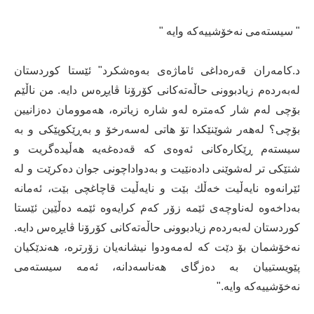
" سیسته‌می نه‌خۆشییه‌كه‌ وایه‌ "
د.كامه‌ران قه‌ره‌داغی ئاماژه‌ی به‌وه‌شكرد" ئێستا كوردستان
له‌به‌رده‌م زیادبوونی حاڵه‌ته‌كانی كۆرۆنا ڤایڕه‌س دایه.‌ من ناڵێم
بۆچی له‌م شار كه‌متره‌ له‌و شاره‌ زیاترە، هه‌موومان ده‌زانیین
بۆچی؟ له‌هه‌ر شوێنێكدا تۆ هاتی له‌سه‌رخۆ و به‌ڕێكوپێكی و به‌
سیسته‌م ڕێكاره‌كانی ئه‌وه‌ی كه‌ قه‌ده‌غه‌یه‌ هه‌ڵیده‌گریت و
شتێكی تر له‌شوێنی داده‌نێیت و به‌دواداچونی جوان ده‌كرێت و له‌
ئێرانه‌وه‌ نایه‌ڵیت خه‌ڵك بێت و نایه‌ڵیت قاچاغچی بێت، ئه‌مانه‌
به‌داخه‌وه‌ له‌ناوچه‌ی ئێمه‌ زۆر كه‌م كرایه‌وه‌ ئێمه‌ ده‌ڵێین ئێستا
كوردستان له‌به‌رده‌م زیادبوونی حاڵه‌ته‌كانی كۆرۆنا ڤایڕه‌س دایه‌.
نه‌خۆشمان بۆ دێت كه‌ له‌مه‌ودوا نیشانه‌یان زۆرتره‌، هه‌ندێكیان
پێویستییان به‌ ده‌زگای هه‌ناسه‌دانه، ئه‌مه‌ سیسته‌می
نه‌خۆشییه‌كه‌ وایه‌."