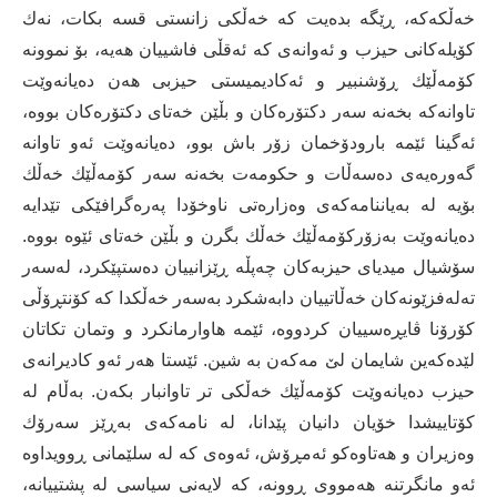
خه‌ڵكه‌كه‌، ڕێگه‌ بده‌یت كه‌ خه‌ڵكی زانستی قسه‌ بكات، نه‌ك
كۆیله‌كانی حیزب و ئه‌وانه‌ی كه‌ ئه‌قڵی فاشییان هه‌یه‌، بۆ نموونه‌
كۆمه‌ڵێك ڕۆشنبیر و ئه‌كادیمیستی حیزبی هه‌ن ده‌یانه‌وێت
تاوانه‌كه‌ بخه‌نه‌ سه‌ر دكتۆره‌كان و بڵێن خه‌تای دكتۆره‌كان بووه،‌
ئه‌گینا ئێمه‌ بارودۆخمان زۆر باش بوو، ده‌یانه‌وێت ئه‌و تاوانه‌
گه‌وره‌یه‌ی ده‌سه‌ڵات و حكومه‌ت بخه‌نه‌ سه‌ر كۆمه‌ڵێك خه‌ڵك
بۆیه‌ له‌ به‌یاننامه‌كه‌ی وه‌زاره‌تی ناوخۆدا په‌ره‌گرافێكی تێدایه‌
ده‌یانه‌وێت به‌زۆركۆمه‌ڵێك خه‌ڵك بگرن و بڵێن خه‌تای ئێوه‌ بووه‌.
سۆشیال میدیای حیزبه‌كان چه‌پڵه‌ ڕێزانییان ده‌ستپێكرد، له‌سه‌ر
ته‌له‌فزێونه‌كان خه‌ڵاتییان دابه‌شكرد به‌سه‌ر خه‌ڵكدا كه‌ كۆنتڕۆڵی
كۆرۆنا ڤایڕه‌سییان كردووه‌، ئێمه‌ هاوارمانكرد و وتمان تكاتان
لێده‌كه‌ین شایمان لێ مه‌كه‌ن به‌ شین. ئێستا هه‌ر ئه‌و كادیرانه‌ی
حیزب ده‌یانه‌وێت كۆمه‌ڵێك خه‌ڵكی تر تاوانبار بكه‌ن. به‌ڵام له‌
كۆتاییشدا خۆیان دانیان پێدانا، له‌ نامه‌كه‌ی به‌ڕێز سه‌رۆك
وه‌زیران و هه‌تاوه‌كو ئه‌مڕۆش، ئه‌وه‌ی كه‌ له‌ سلێمانی ڕوویداوه‌
ئه‌و مانگرتنه‌ هه‌مووی ڕوونه‌، كه‌ لایه‌نی سیاسی له‌ پشتییانه‌،