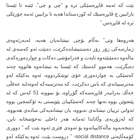
بێت كه‌ ئه‌مه‌ ڤایڕه‌سێكی تره‌ و "چی و چی". ئێمه‌ تا ئێستا
نازانیین چ ڤایڕه‌سێك له‌ كوردستاندا هه‌یه‌ تا بزانیین ئه‌مه‌ جۆرێكی
تره‌ له‌ ڤایڕه‌س."
هه‌روه‌ها وتی" به‌ڵام بۆچی نیشانه‌یان هه‌یه‌، له‌به‌رئه‌وه‌ی
ژماره‌یه‌كی زۆر زۆر ده‌ستنیشانده‌كرێت، ده‌بێت ئه‌و كه‌سه‌ی له
‌ماڵه‌وه‌ ده‌مێنێته‌وه‌ نایه‌ت و فه‌رامۆشی ده‌كات و چوارده‌وره‌كه‌ی
ده‌یگرێت، هه‌موو كه‌سێك كه‌ ئێستا به‌ نیشانه‌وه‌ هاتووه‌ چه‌ند
كه‌سێكی به‌ چوارده‌وری خۆی توشكردووه‌، ئه‌وه‌ یه‌كێكه‌ له‌و
مه‌ترسییانه‌ی كه‌ باس ده‌كرێت، كه‌ مه‌ترسیه‌كه‌ له‌وه‌دایه‌ عه‌قڵی
خه‌ڵك به‌رانبه‌ر ڤایڕه‌سه‌كه‌ گۆڕاوه‌، بۆ نموونه‌ 51 كه‌س كه‌ له‌
پێنجوێن بووه‌ ته‌نها چه‌ند كه‌سێكییان پێویستی به‌ ئۆكسجین بووه‌
ئه‌وانی ترییان نیشانه‌ی نه‌بووه،‌ یان نیشانه‌یه‌كی ساده‌ی هه‌بووه‌،
كه‌ له‌زۆربه‌ی وڵاتاندا ئه‌مانه‌ هه‌ر داخلی نه‌خۆشخانه‌ نابن،
ده‌یخه‌نه‌وه‌ ماڵه‌كانییانه‌وه‌ بۆ ئه‌وه‌ی فێری ئه‌وه‌ بێت كه ‌" دووری
كۆمه‌ڵایه‌تی social distance- " دروست بێت، ئه‌وه‌ یه‌كێكه‌ له‌و