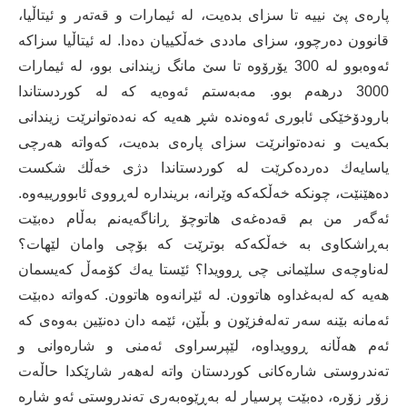
پاره‌ی پێ نییه‌ تا سزای بده‌یت، له‌ ئیمارات و قه‌ته‌ر و ئیتاڵیا،
قانوون ده‌رچوو، سزای ماددی خه‌ڵكییان ده‌دا. له‌ ئیتاڵیا سزاكه‌
ئه‌وه‌بوو له‌ 300 یۆرۆوه‌ تا سێ مانگ زیندانی بوو، له‌ ئیمارات
3000 درهه‌م بوو. مه‌به‌ستم ئه‌وه‌یه‌ كه‌ له‌ كوردستاندا
بارودۆخێكی ئابوری ئه‌وه‌نده‌ شڕ هه‌یه‌ كه‌ نه‌ده‌توانرێت زیندانی
بكه‌یت و‌ نه‌ده‌توانرێت سزای پاره‌ی بده‌یت، كه‌واته‌ هه‌رچی
یاسایه‌ك ده‌رده‌كرێت له‌ كوردستاندا دژی خه‌ڵك شكست
ده‌هێنێت، چونكه‌ خه‌ڵكه‌كه‌ وێرانه‌، برینداره‌ له‌ڕووی ئابوورییه‌وه‌.
ئه‌گه‌ر من بم قه‌ده‌غه‌ی هاتوچۆ ڕاناگه‌یه‌نم به‌ڵام ده‌بێت
به‌ڕاشكاوی به‌ خه‌ڵكه‌كه‌ بوترێت كه‌ بۆچی وامان لێهات؟
له‌ناوچه‌ی سلێمانی چی ڕوویدا؟ ئێستا یه‌ك كۆمه‌ڵ كه‌یسمان
هه‌یه‌ كه‌ له‌به‌غداوه‌ هاتوون. له‌ ئێرانه‌وه‌ هاتوون. كه‌واته‌ ده‌بێت
ئه‌مانه‌ بێنه‌ سه‌ر ته‌له‌فزێون و بڵێن، ئێمه‌ دان ده‌نێین به‌وه‌ی كه‌
ئه‌م هه‌ڵانه‌ ڕوویداوه،‌ لێپرسراوی ئه‌منی و شاره‌وانی و
ته‌ندروستی شاره‌كانی كوردستان واته‌ له‌هه‌ر شارێكدا حاڵه‌ت
زۆر زۆره‌، ده‌بێت پرسیار له‌ به‌ڕێوه‌به‌ری ته‌ندروستی ئه‌و شاره‌