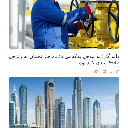
دانە گاز: لە نیوەی یەکەمی 2026 قازانجمان بە رێژەی
47% زیادی کردووە
ئاب 08, 2026