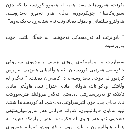
بكرێت،‌ هه‌روه‌ها شایه‌ت هه‌یه‌ له‌ هه‌موو كوردستاندا كه‌ چۆن
سنوره‌كانییان چۆڵكردووه‌، به‌ڵام هه‌ر ئه‌مڕۆ ته‌ندروستی
هه‌ولێرو سلێمانی و دهۆك ده‌یانه‌وێت ئه‌م شتانه‌ ڕه‌ت بكه‌نه‌وه‌."
" ناتوانرێت له‌ ئه‌زمه‌یه‌كی نه‌خۆشیدا به‌ خه‌ڵك بڵێیت خۆت
به‌رپرسیت "
سه‌باره‌ت به‌ په‌یامه‌كه‌ی ڕۆژی هه‌ینی ڕابردووی سه‌رۆكی
حكومه‌تی هه‌رێمی كوردستان، كه‌ هاوڵاتییانی هه‌رێمی به‌رپرس
كردبوو له‌ دۆخی ته‌ندروستی، د. كامه‌ران ده‌ڵێت: " ئه‌گه‌ر له‌
وڵاتێكدا وه‌كو تاك، هاوڵاتی مانای خێزان نییه‌، هاوڵاتی مانای
تاكێكه‌ تۆ به‌رپرسیارێتی ده‌ده‌یتێ، ئه‌گه‌ر مرۆڤێك فێرنه‌بووبێت
تاك مانای چی، چۆن لێپرسراوێتی ده‌ده‌یتێ. له‌ كوردستاندا شتێك
نییه‌ به‌ناوی هاوڵاتیبوون، كه‌واته‌ هاوڵاتی هه‌ر به‌رپرسیاریه‌تێكی
ده‌ده‌یتی ئه‌و هه‌ر چاوی له‌ حكومه‌ته‌، هه‌ر زاراوه‌كه‌ ده‌بێت به‌
هه‌ڵه هاوڵاتیبوون ، تاك بوون ، فێربوون، ئه‌مانه‌ هه‌مووی