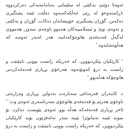
ئه‌وه‌تا دوێنێ یه‌كێتی له‌ سلێمانی به‌یاننامه‌یه‌كی ده‌ركردووه‌
ناڕاسته‌وخۆ له‌ ڕێی خه‌ڵكه‌كه‌یه‌وه‌ ده‌ڵێت ئێمه‌ پشتگیری
ده‌كه‌ین، گۆڕان پشتگیری خۆپیشاندان ده‌كات. گۆڕان و یه‌كێتی
و نه‌وه‌ی نوێ و ئیسلامییه‌كان هه‌موو ناوچه‌ی سه‌وز، هه‌مووی
له‌گه‌ڵ قه‌ده‌غه‌ی هاتوچۆكه‌دانیه‌، هه‌ر له‌به‌ر ئه‌وه‌یه‌ كه‌
هه‌ڵوه‌شایه‌وه‌."
" كارێكیان پێكردبووین، كه‌ خه‌ریكه‌ زانست بوونی نامێنێت و
زانست به‌ درۆ كه‌وتۆته‌وه‌، هه‌رخۆی بڕیاری قه‌ده‌غه‌كردنی
هاتوچۆكه‌ هه‌ڵه‌بوو "
د. كامه‌ران قه‌ره‌داغی سه‌باره‌ت به‌دواین بڕیاری وه‌زاره‌تی
ناوخۆی هه‌رێم بۆ قه‌ده‌غه‌ی هاتوچۆی سه‌رتاسه‌ری ئه‌وه‌ی وت: "
ئاخر بڕیاری قه‌ده‌غه‌كه‌ هه‌ڵه‌ بوو. ئه‌وه‌ی پێویست ده‌كرد، بۆ
نمونه‌ ئێمه‌ نه‌مانوێرا بێینه‌ سه‌ر ته‌له‌فزێون بۆیه‌ كارێكیان
پێكردبووین، كه‌ خه‌ریكه‌ زانست بوونی نامێنێت و زانست به‌ درۆ