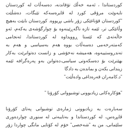
كوردستاندا ، ئه‌مه‌ خه‌ڵك تۆقاندنه‌، ده‌سه‌ڵات له‌ كوردستان
نایه‌وێت مرۆڤی كورد له‌ ڤایره‌سه‌كه‌ تێبگات، ده‌شڵێت
"كوردستان قۆناغێكی زۆر باشی بڕیووه‌. كوردستان نابێت به‌هیچ
وڵاتێكی تر، ئێمه‌ تازه‌ ناگه‌ڕێینه‌وه‌ بۆ چوارگۆشه‌ی یه‌كه‌م، ئه‌و
حاڵه‌ته‌ی كه‌ ئێستا ڕوویداوه‌ له‌ كوردستاندا، ئه‌نجامی
كه‌مته‌رخه‌می ده‌سه‌ڵات بووه‌ هه‌م به‌سیاسی و هه‌م به‌
ته‌ندروستییەوە، هه‌میشه‌ نه‌خۆشی و زانست ده‌توانرێت به‌كار
بهێنرێت بۆ ده‌سكه‌وتی سیاسی،ده‌توانن به‌و په‌ره‌گرافه‌ ئێمه‌
زیندانی بكه‌ن و بمانده‌ن به‌ دادگا
"د.كامه‌ران قه‌ره‌داغی واده‌ڵێت"
"هۆكاره‌كانی زیادبوونی توشبووانی كۆرۆنا "
سه‌باره‌ت بە زیادبوونی ژماره‌ی توشبوانی په‌تای كۆرۆنا
ڤایڕه‌س، له‌ كوردستاندا و‌ به‌تایبه‌تی له ‌سنوری چوارده‌وری
سلێمانی، من به‌ "شه‌خصی" خۆم له‌ كۆتایی مانگی چواردا زۆر