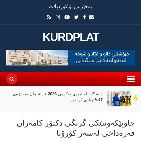
بەخێربێن بۆ کوردپلات
KURDPLAT
دانە گاز: لە نیوەی یەکەمی 2026 قازانجمان بە رێژەی
سەر
47% زیادی کردووە
دێڕ
چاوپێكەوتنێكی گرنگی دكتۆر كامەران
قەرەداخی لەسەر كۆرۆنا