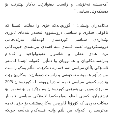
"هه‌میشه‌ نه‌خۆشی و زانست ده‌توانرێت به‌كار بهێنرێت بۆ
ده‌سكه‌وتی سیاسی "
د.كامه‌ران وتیشی: " گۆڕه‌پانه‌كه‌ خۆی وا ده‌ڵێت. ئێستا كه‌
ناكۆكی فیكری و سیاسی دروستبووه‌ له‌سه‌ر بنه‌مای ئابوری
وئیداره‌ی سیاسی كوردستان كۆمه‌ڵێك به‌رئه‌نجامی
دروستكردووه‌. ئه‌مه‌ قسه‌ی منه‌ قسه‌ی بیرمه‌ندی حیزبه‌كانی
تره‌، هادی عه‌لی و شاسوار عه‌بدولواحید و ئه‌ندام
په‌رله‌مانه‌كانییان و هه‌موویان وا ده‌ڵێن، كه‌واته‌ ئێستا له‌سه‌ر
ئاستێكی باڵای سیاسی ئه‌م قسه‌یه‌ ده‌كرێت، به‌ڵام وه‌كو زانست
من ده‌ڵێم هه‌میشه‌ نه‌خۆشی و زانست ده‌توانرێت به‌كاربهێنرێت
بۆ ده‌سكه‌وتی سیاسی ئه‌مه‌ له‌ دنیا ڕوونه‌. له‌ كوردستان 29/5
سه‌رۆك وه‌زیرانی هه‌رێمی كوردستان په‌یامێكیداوه‌ بۆ نه‌ته‌وه‌، بۆ
نیشتیمان، كه‌چی له‌ناو په‌یامه‌كه‌دا لایه‌نێكی سیاسی تاوانبار
ده‌كات به‌وه‌ی كه‌ كۆرۆنا ڤایڕه‌س به‌كارده‌هێنێت بۆ خۆی، ئه‌مه‌
مه‌ترسیداره‌. كه‌واته‌ من بڵێم وانیه‌ قسه‌كه‌م هه‌ڵه‌یه‌ چونكه‌