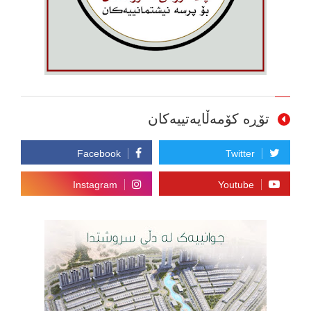
تۆڕە کۆمەڵایەتییەکان