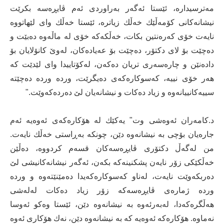
مه‌ترسیداره‌، ئێستا ئه‌گه‌ر به‌راوردی ئه‌م ڤایڕه‌سه‌ بكرێت
نیشانه‌كانی كۆمه‌ڵێك خه‌ڵك زیاتره‌، ئێستا خه‌ڵك وای لێهاتووه‌
نایه‌ت خۆی كه‌ره‌نتین بكات، خه‌ڵكه‌كه‌ خۆی له‌ ماڵه‌وه‌ ده‌بێت و
ده‌چێت بۆ لای دكتۆر، ده‌چێت بۆ عه‌یاده‌كان، له‌وێ كانۆلایان بۆ
داده‌نێن و چاره‌سه‌ری تریان ده‌كه‌ن، له‌كۆتاییدا وای لێدێت كه‌
هه‌ر خۆی نییه‌، كه‌سوكاره‌كه‌ی ده‌یگرێت، ورده‌ ورده‌ ده‌چێته‌
سییه‌كانییانه‌وه‌ و زیاد ده‌كات و نیشانه‌یان لێ ده‌رده‌كه‌وێت."
د.كامه‌ران ئه‌وه‌شی وت" یه‌كێك له‌ هۆكاره‌كه‌ی ئه‌وه‌یه‌ ئه‌م
جاره‌یان بۆچی به‌ نیشانه‌وه‌ دێن، چونكه‌ به‌ڕاستی خه‌ڵك نایه‌ت.
من له‌گه‌ڵ دكتۆری ڤایڕه‌سه‌كان قسه‌م كردووه‌، ده‌ڵێن
خه‌ڵكێكی زۆر نایه‌ن پشكنینه‌كه‌ بكه‌ن، ئه‌گه‌ر نیشانه‌كانیشی لێ
ده‌ربكه‌وێت نایه‌ت، له‌ناو كه‌سوكاره‌كه‌یدا ده‌مێنێته‌وه‌ و ورده‌
ورده ژماره‌ی ‌ڤایڕه‌سه‌كه‌ زۆر زیاد ده‌كات له‌له‌شی
هه‌ڵگره‌كه‌دا، له‌به‌رئه‌وه‌ به‌ نیشانه‌وه‌ دێن، ئێستا وه‌كو ئه‌وسا
نه‌ماوه‌. هۆكاره‌كه‌ ئه‌وه‌یه‌ كه‌ به‌ نیشانه‌وه‌ دێن، نه‌ك هۆكاری ئه‌وه‌