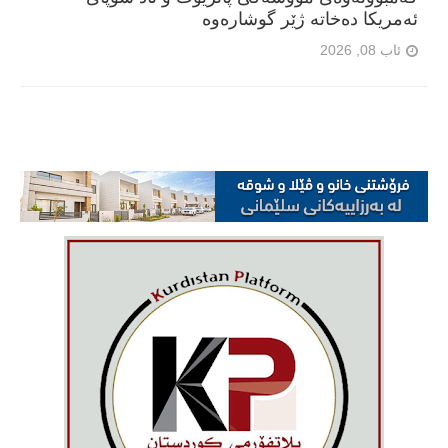
ئەمریکا دەخاتە ژێر گوشارەوە
ئاب 08, 2026