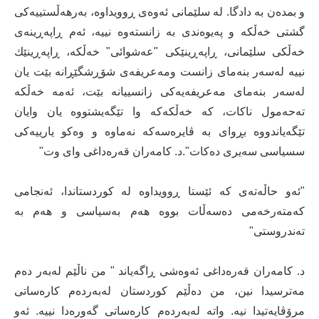
و بمده‌ن به‌ دادگا. له‌ سلێمانی ئه‌وه‌ی ڕوویداوه‌، به‌رهه‌ڵستییه‌كی
گشتی خه‌ڵكه‌ و په‌یوه‌ندی به‌ زانسته‌وه‌ نییه‌، ئه‌م ڕاپه‌ڕینه‌ی
خه‌ڵكی سلێمانی، ڕاپه‌ڕینێكی "عه‌شوائی" خه‌ڵكه‌، ڕاپه‌ڕینێك
نییه‌ له‌سه‌ر بنه‌مای زانست ومه‌عریفه‌ی شۆڕشگێڕانه‌ بێت یان
له‌سه‌ر بنه‌مای مه‌عریفه‌یه‌كی زانسییانه‌ بێت، ئه‌مه‌ خه‌ڵكه‌
ته‌حه‌مول ناكات، كه‌ خه‌ڵكه‌كه‌ وا تێگه‌یشتووه‌ یان وایان
تێگه‌یاندووه‌ بڕوای به‌ ڤایره‌سه‌كه‌ نه‌ماوه‌ و وه‌كو یارییه‌كی
سسیاسی سه‌یری ده‌كات".د. كامه‌ران قه‌ره‌داغی وای وت"
"ئه‌و حاڵه‌ته‌ی كه‌ ئێستا ڕوویداوه‌ له‌ كوردستاندا، ئه‌نجامی
كه‌مته‌رخه‌می ده‌سه‌ڵات بووه‌ هه‌م به‌سیاسی و هه‌م به‌
ته‌ندروستی"
د. كامه‌ران قه‌ره‌داغی ئه‌وه‌شی ڕاگه‌یاند " من ناڵێم له‌به‌ر ده‌م
مه‌ترسیدا نین، ‌من ده‌ڵێم كوردستان له‌به‌رده‌م كاره‌ساتی
مرۆڤایه‌تیدا نیه‌. واته‌ له‌به‌رده‌م كاره‌ساتی گه‌وره‌دا نییه‌. ئه‌و