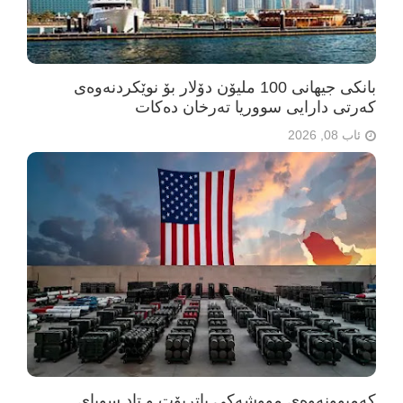
بانکی جیهانی 100 ملیۆن دۆلار بۆ نوێکردنەوەی
کەرتی دارایی سووریا تەرخان دەکات
ئاب 08, 2026
کەمبوونەوەی مووشەکی پاتریۆت و تاد سوپای