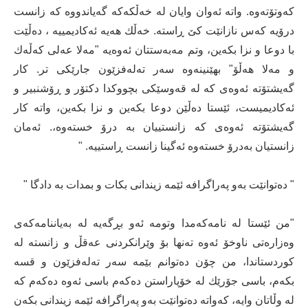
كه‌وتۆته‌وه‌. واته‌ ئه‌وان وایان له‌ خه‌ڵكه‌كه‌ گه‌یاندووه‌ كه‌ زانست
درۆیه‌ كه‌س نازانێت كێ ڕاسته‌. خه‌ڵك هه‌یه‌ ئه‌كادیمییه‌ ، ده‌ڵێت
با دوعا و نزا بكه‌ین، وتم مه‌به‌ستتان ئه‌وه‌یه‌ "مه‌لا عه‌لی كه‌ڵه‌ك
و مه‌لا هه‌ڵۆ" بهێنینه‌وه‌ سه‌ر ته‌له‌فزێون جارێكی تر. كار
گه‌یشتۆته‌ ئه‌وه‌ی كه‌ له‌ قه‌وسێكی بچووكدا دكتۆر و ڕۆشنبیر و
ئه‌كادیمیست، ئێستا ده‌ڵێن دوعا بكه‌ین و نزا بكه‌ین، واته‌ كار
گه‌یشتۆته‌ ئه‌وه‌ی كه‌ زانستییان به ‌درۆ خسته‌وه،. ئه‌مان
زانستیان به‌درۆ خسته‌وه‌ ئه‌گینا زانست ڕاستییه‌. "
" ده‌توانێت به‌و په‌راگرافه‌ ئێمه‌ زیندانی بكات و بمدات به‌ دادگا "
"من ئێستا له‌ نامه‌كه‌مدا وتومه‌ ئه‌و بڕگه‌یه‌ له‌ به‌یاننامه‌كه‌ی
وه‌زاره‌تی ناوخۆ ئه‌وه‌ ته‌نها بۆ وێرانكردنی عه‌قڵ و زانسته‌ له‌
كوردستاندا، من چۆن ده‌توانم بێمه‌ سه‌ر ته‌له‌فزێون و قسه‌
بكه‌م، باسی جۆرێك له‌ خۆپاراستن ده‌كه‌م باسی ئه‌وه‌ ده‌كه‌م كه‌
له‌ وڵاتان وایه‌، كه‌واته‌ ده‌توانێت به‌و په‌راگرافه‌ ئێمه‌ زیندانی بكه‌ن