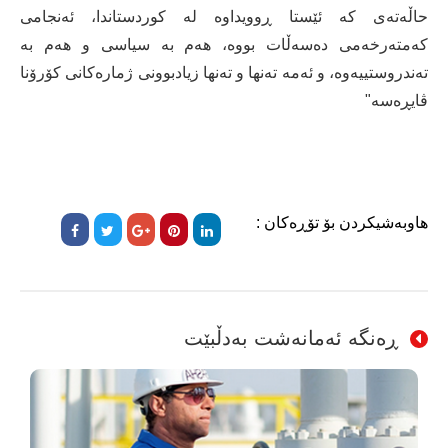
حاڵه‌ته‌ی كه‌ ئێستا ڕوویداوه‌ له‌ كوردستاندا، ئه‌نجامی
كه‌مته‌رخه‌می ده‌سه‌ڵات بووه‌، هه‌م به ‌سیاسی و هه‌م به‌
ته‌ندروستییه‌وه‌، و‌ ئه‌مه‌ ته‌نها و ته‌نها زیادبوونی ژماره‌كانی كۆرۆنا
ڤایڕه‌سه"
هاوبەشیکردن بۆ تۆڕەکان :
ڕەنگە ئەمانەشت بەدڵبێت