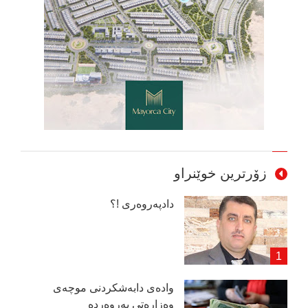
زۆرترین خوێنراو
دادپەروەری !؟
وادەی دابەشكردنی موچەی
وەزارەتی پەروەردە