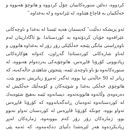
كردووه‌، ده‌لێن سنوره‌كانییان چۆڵ كردووه‌ و هاتوچۆ هه‌بووه‌ و
خه‌ڵكییان به‌ قاچاغ هێناوه،‌ له ‌ئێرانه‌وه‌ و له‌ به‌غداوه‌."
ئه‌و پزیشكه‌ ده‌ڵێت" كه‌یسمان هه‌یه‌ ئێستا له‌ به‌غدا و ناوچه‌كانی
عێراقه‌وه‌ خۆیان كردۆته‌وه‌ به‌ كوردستاندا. بۆ ئاگاداریتان له‌م
ناوه‌ڕاستی مانگی پێنجه‌ خه‌ڵكێكی زۆر زۆر له‌ به‌غداوه‌ هاتوون و
له‌ناو شاره‌كانی كوردستاندا گه‌ڕاون، كه‌واته‌ هۆكاره‌كانی
زیادبوونی كۆرۆنا ڤایڕه‌س، هاتوچۆیه‌كی به‌رده‌وام هه‌بووه‌، له‌
سنوره‌كانه‌وه‌ بۆ ناو ناوچه‌ی ئێمه‌، پێنجوێن شاهێدی حاڵه‌كه‌یه،‌ كه‌
زیاتر له‌ 50 حاڵه‌تی تیا بووه‌، ئه‌گه‌ر ئه‌مڕۆ زیاتریش نه‌بوو بێت.
هاتوچۆی خه‌ڵكی به‌غدا و شوێنه‌كان و كۆمه‌ڵێك خه‌ڵكیش له‌
ده‌ره‌وه‌ی وڵاته‌وه‌ هاتوونه‌ته‌وه‌. دیسانه‌وه‌ ئێمه‌ به‌هیچ شێوه‌یه‌ك
له‌ كوردستانه‌وه‌ ئه‌وه‌مان ڕانه‌گه‌یاندووه‌ كه‌ كۆرۆنا ڤایڕه‌س
ته‌واو بووه‌، چونكه‌ كۆرۆنا ڤایڕه‌س له‌ كوردستان ته‌واو نه‌بوو
بوو، ژماره‌كان زۆر زۆر كه‌م ببوونه‌وه‌، ژماره‌كان له‌پڕ
زیادیكرده‌وه‌ هه‌ر لێره‌شدا دڵنیای ده‌كه‌مه‌وه،‌ كه‌ ئه‌مه‌ پێی