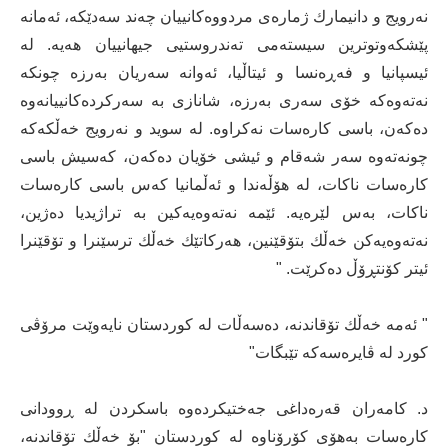
نه‌رویج و دانیمارك ژماره‌ی مردووه‌كانییان چه‌ند سه‌دێكه‌، ئه‌مانه‌
پێشكه‌وتوترین سیسته‌می ته‌ندروستیی جیهانییان هه‌یه‌. له‌
ئیسپانیا و فه‌ڕه‌نسا و ئیتاڵیا، ئه‌وانه‌ سه‌ریان به‌رزه‌ چونكه‌
نه‌ته‌وه‌كه‌ خۆی سه‌ری به‌رزه‌، شانازی به‌ سه‌ركرده‌كانییانه‌وه‌
ده‌كه‌ن، باسی كاره‌سات نه‌كراوه. له‌ سوید و نه‌رویج خه‌ڵكه‌كه‌
چونه‌ته‌وه‌ سه‌ر شه‌قام و ئیشی خۆیان ده‌كه‌ن، كه‌سیش باسی
كاره‌سات ناكات، له‌ هۆڵه‌ندا و ئه‌ڵمانیا كه‌س باسی كاره‌سات
ناكات، به‌س لێره‌یه‌. ئێمه‌‌ نه‌ته‌وه‌یه‌كین به‌ تراژیدیا ده‌ژین،
نه‌ته‌وه‌یه‌كن خه‌ڵك بتۆقێنین، هه‌ركاتێك خه‌ڵك ترسێنرا و تۆقێنرا
ئیتر كۆنتڕۆڵ ده‌كرێت. "
" ئه‌مه‌ خه‌ڵك تۆقاندنه‌، ده‌سه‌ڵات له‌ كوردستان نایه‌وێت مرۆڤی
كورد له‌ ڤایره‌سه‌كه‌ تێبگات"
د. كامه‌ران قه‌ره‌داغی جه‌ختیكرده‌وه‌ باسكردن له ‌ڕوودانی
كاره‌سات به‌هۆی كۆرۆناوه‌ له ‌كوردستان "بۆ خه‌ڵك تۆقاندنه‌،