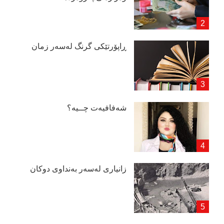
ڕاپۆرتێكی گرنگ لەسەر زمان
شەفافیەت چــیە؟
زانیاری لەسەر بەنداوی دوكان