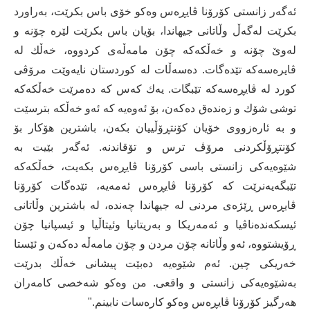
ئه‌گه‌ر زانستی كۆرۆنا ڤایڕه‌س وه‌كو خۆی باس بكرێت، به‌راورد
بكرێت له‌گه‌ڵ وڵاتانی جیهاندا، بۆیان باس بكرێت لێره‌ چۆنه‌ و
له‌وێ چۆنه‌ و خه‌ڵكه‌كه‌ چۆن مامه‌ڵه‌ی كردووه‌، خه‌ڵك له‌
ڤایره‌سه‌كه‌ تێده‌گات. ده‌سه‌ڵات له‌ كوردستان نایه‌وێت مرۆڤی
كورد له‌ ڤایڕه‌سه‌كه‌ تێبگات. یه‌ك كه‌س كه‌ ده‌مرێت خه‌ڵكه‌كه‌
توشی شۆك و زه‌نده‌ق ده‌كه‌ن، بۆ ئه‌وه‌یه‌ كه‌ ئه‌و خه‌ڵكه‌ بترسێت
و به‌ ئاره‌زووی خۆیان كۆنتڕۆڵییان بكه‌ن، باشترین هۆكار بۆ
كۆنتڕۆڵكردنی مرۆڤ ترس و تۆقاندنه‌. ئه‌گه‌ر بێیت به‌
شێوه‌یه‌كی زانستی باسی كۆرۆنا ڤایڕه‌س بكه‌یت، خه‌ڵكه‌كه‌
تێبگه‌یه‌نرێت كه‌ كۆرۆنا ڤایڕه‌س ئه‌مه‌یه‌، تێده‌گات كۆرۆنا
ڤایڕه‌س ڕێژه‌ی مردنی له‌ جیهاندا چه‌نده‌، له‌ باشترین وڵاتانی
ئیسكەنده‌ناڤیا و ئه‌مه‌ریكا و به‌ریتانیا وئیتاڵیا و ئیسپانیا چۆن
ڕۆیشتووه‌، ئه‌و وڵاتانه‌ چۆن مردن و چۆن مامه‌ڵه‌ ده‌كه‌ن و ئێستا
خه‌ریكی چین. ئه‌م شێوه‌یه‌ دەبێت پیشانی خه‌ڵك بدرێت
به‌شێوه‌یه‌كی زانستی و واقعی. من وه‌كو شه‌خصی كامه‌ران
هه‌رگیز كۆرۆنا ڤایڕه‌س وه‌كو كاره‌سات نابینم."