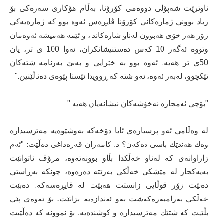
ناوترێت شه‌پۆلی دووه‌می كۆرۆنا، به‌ڵام هۆكاری سه‌ره‌كی بۆ
زیاد بوونی ژماره‌كانی كۆرۆنا ڤایڕه‌س ئه‌وه‌ بوو كه‌ ژماره‌یه‌كی
زۆر هه‌ر خۆی هه‌بوون له‌ناو شاره‌كاندا، و ئێمه‌ هه‌میشه‌ ئه‌وه‌مان
وتووه‌ ئه‌گه‌ر 10 كه‌س ده‌ستنیشانكران، ئه‌وا 100 ی تر، یان
50ی تر هه‌یه، ئه‌وه‌ بوو به‌ خێرایی و به‌بێ به‌رنامه‌ شته‌كان
تێكچوو، له‌به‌ر ئه‌وه،‌ ئه‌و شته‌ كه‌ ڕوویدا ئێستا پێوه‌ی ده‌ناڵێنین."
"بۆچی ئه‌مجاره‌ نه‌خۆشه‌كان نیشانه‌یان هه‌یه‌ "
له‌ وه‌ڵامی ئه‌و پرسیاره‌ی ئایا دۆخه‌كه‌ به‌وشێوه‌یه‌ مه‌ترسیداره‌
وه‌ك هه‌ندێك باسی ده‌كه‌ن؟ د. كامه‌ران قه‌ره‌داغی ده‌ڵێت: "ئه‌م
زاراوانه‌ی كه‌ له‌ناو خه‌ڵكدا بڵاو بوونه‌ته‌وه‌، مرۆڤ ناتوانێت
به‌یه‌كجار له‌ مێشكی خه‌ڵكی به‌رێته‌ ده‌ره‌وه،‌ چونكه‌ به‌ڕاستی
ده‌بێت زۆر قوڵایی زانستت هه‌بێت له‌ ڤایڕه‌سه‌كه‌، ده‌بێت
خه‌ڵكی به‌رامبه‌ره‌كه‌شت به‌و ئه‌ندازه‌یه‌ بزانێت، بۆ ئه‌وه‌ی پێی
بڵێیت كه‌ شتێك مه‌ترسیداره‌ و كوشنده‌یه‌. بۆ نموونه‌ كه‌ ده‌ڵێیت