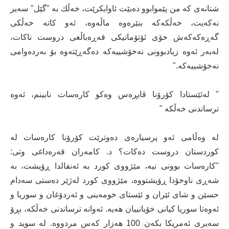
شتانه‌ی كه‌ من پێموابوو ده‌بێت ئاوابكرێت، خه‌ڵك به‌ "گێل" سه‌یر
نه‌كه‌یت، خه‌ڵكه‌كه‌ بنێره‌وه‌ ماڵه‌وه‌، ئه‌و كاته‌ خه‌ڵكی
گه‌ڕه‌كه‌كه‌ش خۆی ئۆتۆماتیكی قه‌ڕه‌باڵغی دروست ناكات،
له‌به‌ر ئه‌وه‌ زیادبوونی نه‌خۆشییه‌كه‌ ده‌گه‌ڕێته‌وه‌ بۆ به‌رده‌وامی
نه‌خۆشییه‌كه‌."
" له‌ئێستادا كۆرۆنا ڤایڕه‌س وه‌كو كاره‌سات نابینم، ئه‌وه‌
ترساندنی خه‌ڵكه‌ "
له‌ وه‌ڵامی ئه‌و پرسیاره‌ی ده‌وترێت كۆرۆنا كاره‌سات له
‌كوردستان دروست ده‌كات؟ د. كامه‌ران قه‌ره‌داغی وتی:
"كاره‌سات بوونی نیه‌، مێژووی كورد به‌ ئه‌نفالدا ڕۆیشت، به‌
شه‌ڕی ناوخۆدا ڕۆیشتووه، مێژووی كورد له‌ژێر ده‌ستی سه‌دام
حسێن و شای ئێران و ئێستای خومه‌ینی و ئه‌ردۆغان و سوریا و
ئه‌وه‌تا سوریا كیانی خۆیانییان هه‌یه‌. ئه‌وانه‌ ترساندنی خه‌ڵكه‌، بڕۆ
سه‌یری ئه‌مریكا بكه‌ن 100 هه‌زار كه‌س مردووه‌. له‌ سوید و