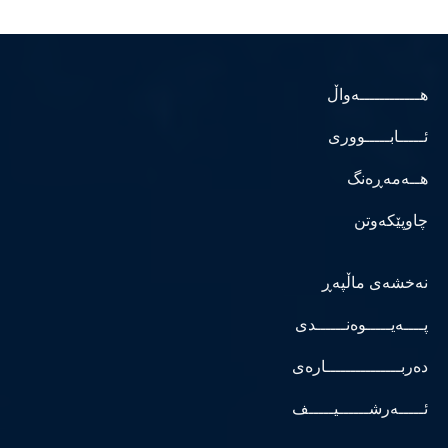
هــــــــــــەواڵ
ئـــــابـــــووری
هــەمەڕەنگ
چاوپێکەوتن
نەخشەی ماڵپەڕ
پــــەیـــــوەنــــــدی
دەربـــــــــــــــارەی
ئـــــەرشــــــیـــــف