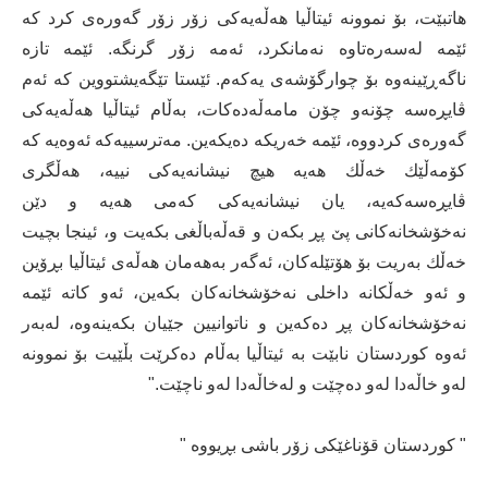
هاتبێت، بۆ نموونه‌ ئیتاڵیا هه‌ڵه‌یه‌كی زۆر زۆر گه‌وره‌ی كرد كه‌
ئێمه‌ له‌سه‌ره‌تاوه‌ نه‌مانكرد، ئه‌مه‌ زۆر گرنگه‌. ئێمه‌ تازه‌
ناگه‌ڕێینه‌وه‌ بۆ چوارگۆشه‌ی یه‌كه‌م. ئێستا تێگه‌یشتووین كه‌ ئه‌م
ڤایڕه‌سه‌ چۆنه‌و چۆن مامه‌ڵه‌ده‌كات، به‌ڵام ئیتاڵیا هه‌ڵه‌یه‌كی
گه‌وره‌ی كردووه‌، ئێمه‌ خه‌ریكه‌ ده‌یكه‌ین. مه‌ترسییه‌كه‌ ئه‌وه‌یه‌ كه‌
كۆمه‌ڵێك خه‌ڵك هه‌یه‌ هیچ نیشانه‌یه‌كی نییه‌، هه‌ڵگری
ڤایڕه‌سه‌كه‌یه‌، یان نیشانه‌یه‌كی كه‌می هه‌یه‌ و دێن
نه‌خۆشخانه‌كانی پێ پڕ بكه‌ن و قه‌ڵه‌باڵغی بكه‌یت و، ئینجا بچیت
خه‌ڵك به‌ریت بۆ هۆتێله‌كان، ئه‌گه‌ر به‌هه‌مان هه‌ڵه‌ی ئیتاڵیا بڕۆین
و ئه‌و خه‌ڵكانه‌ داخلی نه‌خۆشخانه‌كان بكه‌ین، ئه‌و كاته‌ ئێمه‌
نه‌خۆشخانه‌كان پڕ ده‌كه‌ین و ناتوانیین جێیان بكه‌ینه‌وه‌، له‌به‌ر
ئه‌وه‌ كوردستان نابێت به‌ ئیتاڵیا به‌ڵام ده‌كرێت بڵێیت بۆ نموونه‌
له‌و خاڵه‌دا له‌و ده‌چێت و له‌خاڵه‌دا له‌و ناچێت."
" كوردستان قۆناغێكی زۆر باشی بڕیووه‌ "