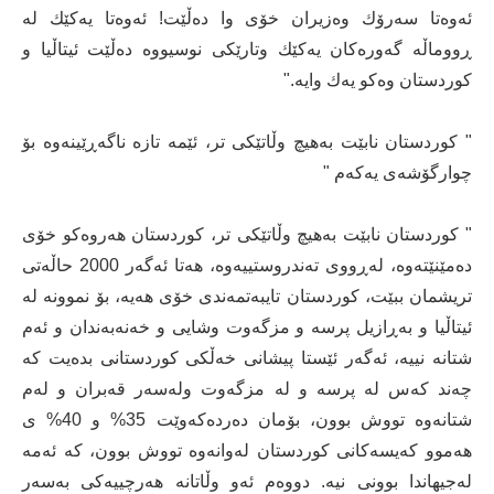
ئه‌وه‌تا سه‌رۆك وه‌زیران خۆی وا ده‌ڵێت! ئه‌وه‌تا یه‌كێك له‌
ڕووماڵه‌ گه‌وره‌كان یه‌كێك وتارێكی نوسیووه‌ ده‌ڵێت ئیتاڵیا و
كوردستان وه‌كو یه‌ك وایه‌."
" كوردستان نابێت به‌هیچ وڵاتێكی تر، ئێمه‌ تازه‌ ناگه‌ڕێینه‌وه‌ بۆ
چوارگۆشه‌ی یه‌كه‌م "
" كوردستان نابێت به‌هیچ وڵاتێكی تر، كوردستان هه‌روه‌كو خۆی
ده‌مێنێته‌وه‌، له‌ڕووی ته‌ندروستییه‌وه‌، هه‌تا ئه‌گه‌ر 2000 حاڵه‌تی
تریشمان ببێت، كوردستان تایبه‌تمه‌ندی خۆی هه‌یه‌، بۆ نموونه‌ له‌
ئیتاڵیا و به‌ڕازیل پرسه‌ و مزگه‌وت وشایی و خه‌نه‌به‌ندان و ئه‌م
شتانه‌ نییه،‌ ئه‌گه‌ر ئێستا پیشانی خه‌ڵكی كوردستانی بده‌یت كه‌
چه‌ند كه‌س له‌ پرسه‌ و له‌ مزگه‌وت وله‌سه‌ر قه‌بران و له‌م
شتانه‌وه‌ تووش بوون، بۆمان ده‌رده‌كه‌وێت 35% و 40% ی
هه‌موو كه‌یسه‌كانی كوردستان له‌وانه‌وه‌ تووش بوون، كه‌ ئه‌مه‌
له‌جیهاندا بوونی نیه‌. دووه‌م ئه‌و وڵاتانه‌ هه‌رچییه‌كی به‌سه‌ر