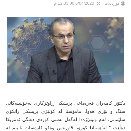
کوردپلات
6/04/2020 12:33:00 م
دکتۆر کامەران قەرەداخی پزیشکی ڕاوێژکاری نەخۆشیەکانی
سنگ و بۆری هەوا، مامۆستا لە کۆلێژی پزیشکی زانکۆی
سلێمانی، له‌م وتووێژه‌دا له‌گه‌ڵ به‌شی كوردی ده‌نگی ئه‌مریكا
ده‌ڵێت " له‌ئێستادا كۆرۆنا ڤایڕه‌س وه‌كو كاره‌سات نابینم له‌