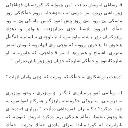
قه‌ره‌داغی ئه‌وه‌ش ده‌ڵێت: "من پێموایه‌ كه‌ كوردستان قۆناغێكی
زۆر باشی بڕیوه‌. من دوێنی له‌ نه‌خۆشخانه‌ بووم خه‌ڵكێكی زۆر
ماسكی پێ بوو، سێ ڕۆژ پێش ئه‌وه‌ كه‌س ماسكی پێ نه‌بوو.
خه‌ڵك فێربووه‌ ئێستا خۆی ده‌پارێزێت. هه‌ولێر و دهۆك
ڕێژه‌كه‌یان زۆر باشه‌، ماوه‌ته‌وه‌ ئه‌م ناوچه‌ی سلێمانییه‌ له‌گه‌ڵ
پێنجوێن دا. پێنجوێن ڕوونه‌ كه‌ بۆچی وای لێهاتووه‌، ئه‌ویش له‌به‌ر
مه‌رزی باشماخ و‌ هه‌روه‌ها له‌به‌ر قاچاغچی، كه‌ هاتوونه‌ته‌ ناو
شاره‌كانه‌وه‌، و خه‌ڵكی شاره‌كه‌ خۆیان زۆر زۆر باش ده‌زانن. "
"ده‌بێت به‌ڕاشكاوی به‌ خه‌ڵكه‌كه‌ بوترێت كه‌ بۆچی وامان لێهات "
له‌ وه‌ڵامی ئه‌و پرسیاره‌ی ئه‌گه‌ر تۆ وه‌زیری ناوخۆ، وەزیری
ته‌ندروستی، سه‌رۆكی حكومه‌ت، پارێزگار هه‌ركام له‌وانه‌بویتایه‌
چیت ده‌كرد؟ د.كامه‌ران قه‌ره‌داغی ده‌ڵێت: " بڕیاری قه‌ده‌غه‌ی
هاتوچۆم نه‌ده‌دا، به‌ڵام شتێكی ترم ده‌كرد ئه‌ویش ئه‌وه‌یه‌ كه‌
ناتوانرێت له‌ كوردستاندا سزای ماددی خه‌ڵك بدرێت، خه‌ڵك