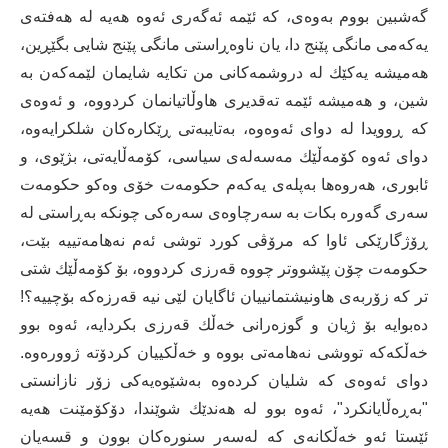
گه‌شبین بووم به‌وه‌ی، كه‌ ئێمه‌ ئه‌گه‌ری ئه‌وه‌ هه‌یه‌ له ‌هه‌فته‌ی
یەکەمی مانگی پێنج دا، یان ناوه‌ڕاستی مانگی پێنج شایی بگێڕین،
هه‌میشه‌ یه‌كێك له‌ دروشمه‌كانی من تكایه‌ شایمان لێمه‌كه‌ن به‌
شین، و‌ هه‌میشه‌ ئێمه‌ ته‌قدیری هاوڵاتیانمان كردووه‌، و‌ ئه‌وه‌ی
كه‌ ڕوویدا له ‌دوای ئه‌وه‌وه،‌ به‌تایبه‌تی ڕێكاره‌كان شلكرایه‌وه‌،
دوای ئه‌وه‌ كۆمه‌ڵێك مه‌سه‌له‌ی سیاسی، كۆمه‌ڵایه‌تی، بژێوی، و
ئابوری، هه‌روه‌ها به‌پله‌ی یه‌كه‌م حكومه‌ت خۆی وه‌كو حكومه‌ت
سه‌ری گه‌وره‌ بكات به‌ سه‌رچاوه‌ی سه‌ره‌كی چونكه‌ به‌ڕاستی له‌
ڕۆژگارێكی ئاوا كه‌ مرۆڤی كورد توشی ئه‌م نه‌هامه‌تییه‌ بێت،
حكومه‌ت چۆن پێشووتر چووه‌ قه‌رزی كردووه،‌ بۆ كۆمه‌ڵێك شتی
تر كه‌ زۆربه‌ی هاونیشتمانییان ئاگایان لێی نیه‌ قه‌رزه‌كه‌ بۆچییه‌؟!
ده‌بوایه‌ بۆ ژیان و گوزه‌رانی خه‌ڵك قه‌رزی بكردایه‌، ئه‌وه‌ بوو
خه‌ڵكه‌كه‌ تووشی نه‌هامه‌تی بووه‌ و خه‌ڵكییان كردۆته‌ ژووره‌وه‌.
دوای ئه‌وه‌ی كه‌ شلیان كرده‌وه‌ به‌شێوه‌یه‌كی زۆر نازانستی
"به‌ڕه‌ڵایانكرد"، ئه‌وه‌ بوو له‌ هه‌ندێك شوێندا، دۆكۆمێنت هه‌یه‌
ئێستا ئه‌و خه‌ڵكانه‌ی كه‌ له‌سه‌ر سنوره‌كان بوون و قسه‌یان